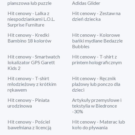
planszowa lub puzzle
Adidas Glider
Hit cenowy - Lalka z
Hit cenowy - Zestaw na
niespodziankami L.O.L.
dzień dziecka
Surprise Furniture
Hit cenowy - Kredki
Hit cenowy - Kolorowe
Bambino 18 kolorów
bańki mydlane Bedazzle
Bubbles
Hit cenowy - Smartwatch
Hit cenowy - T-shirt z
lokalizator GPS Garett
printem holograficznym
Kids 2
Hit cenowy - T-shirt
Hit cenowy - Ręcznik
młodzieżowy z krótkim
plażowy lub ponczo dla
rękawem
dzieci
Hit cenowy - Piniata
Artykuły przemysłowe i
urodzinowa
tekstylia w Biedronce
-30%
Hit cenowy - Pościel
Hit cenowy - Materac lub
bawełniana z licencją
koło do pływania