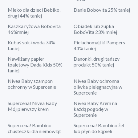
Mleko dla dzieci Bebiko,
Danie Bobovita 25% taniej
drugi 44% taniej
Kaszka ryżowa Bobovita
Obiadek lub zupka
46%mniej
BoboVita 23% mniej
Kubuś sok+woda 74%
Pieluchomajtki Pampers
taniej
44% taniej
Nawilżany papier
Danonki, drugi tańszy
toaletowy Dada Kids 50%
produkt 50% taniej
taniej
Nivea Baby szampon
Nivea Baby ochronna
ochronny w Supercenie
oliwka pielęgnacyjna w
Supercenie
Supercena! Nivea Baby
Nivea Baby Krem na
Mój pierwszy krem
każdą pogodę w
Supercenie
Supercena! Bambino
Supercena! Bambino żel
chusteczki dla niemowląt
lub płyn do kąpieli