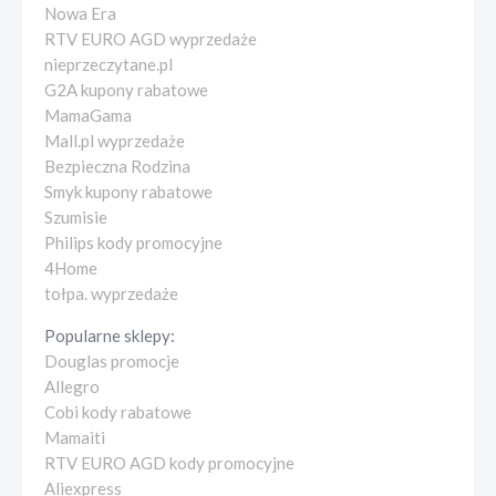
Nowa Era
RTV EURO AGD wyprzedaże
nieprzeczytane.pl
G2A kupony rabatowe
MamaGama
Mall.pl wyprzedaże
Bezpieczna Rodzina
Smyk kupony rabatowe
Szumisie
Philips kody promocyjne
4Home
tołpa. wyprzedaże
Popularne sklepy:
Douglas promocje
Allegro
Cobi kody rabatowe
Mamaiti
RTV EURO AGD kody promocyjne
Aliexpress