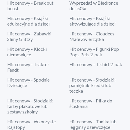
Hit cenowy - Break out
Wyprzedaż w Biedronce
beast
do -50%
Hit cenowy - Książki
Hit cenowy - Książki
edukacyjne dla dzieci
aktywizujące dla dzieci
Hit cenowy - Zabawki
Hit cenowy - Cloudees
Slimy Glittzy
Małe Zwierzątka
Hit cenowy - Klocki
Hit cenowy - Figurki Pop
niemowlęce
Pops Pets 2-pak
Hit cenowy - Traktor
Hit cenowy - T-shirt 2-pak
Fendt
Hit cenowy - Spodnie
Hit cenowy - Słodziaki:
Dziecięce
pamiętnik, kredki lub
teczka
Hit cenowy - Słodziaki:
Hit cenowy - Piłka do
farby plakatowe lub
ściskania
zestaw szkolny
Hit cenowy - Wzorzyste
Hit cenowy - Tunika lub
Rajstopy
legginsy dziewczęce