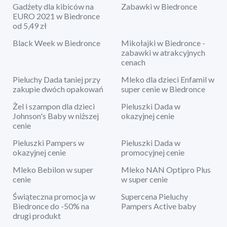
Gadżety dla kibiców na
Zabawki w Biedronce
EURO 2021 w Biedronce
od 5,49 zł
Black Week w Biedronce
Mikołajki w Biedronce -
zabawki w atrakcyjnych
cenach
Pieluchy Dada taniej przy
Mleko dla dzieci Enfamil w
zakupie dwóch opakowań
super cenie w Biedronce
Żel i szampon dla dzieci
Pieluszki Dada w
Johnson's Baby w niższej
okazyjnej cenie
cenie
Pieluszki Pampers w
Pieluszki Dada w
okazyjnej cenie
promocyjnej cenie
Mleko Bebilon w super
Mleko NAN Optipro Plus
cenie
w super cenie
Świąteczna promocja w
Supercena Pieluchy
Biedronce do -50% na
Pampers Active baby
drugi produkt