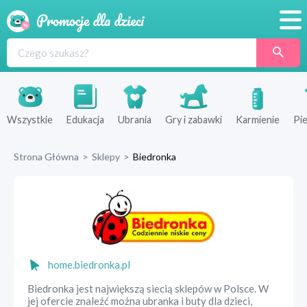
Promocje
Produkty
Sklepy
Wszystkie
Edukacja
Ubrania
Gry i zabawki
Karmienie
Pie
Blog
Strona Główna
>
Sklepy
>
Biedronka
Wyprawka
home.biedronka.pl
Biedronka jest największą siecią sklepów w Polsce. W
jej ofercie znaleźć można ubranka i buty dla dzieci,