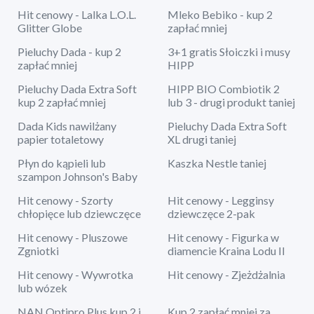
Hit cenowy - Lalka L.O.L.
Mleko Bebiko - kup 2
Glitter Globe
zapłać mniej
Pieluchy Dada - kup 2
3+1 gratis Słoiczki i musy
zapłać mniej
HIPP
Pieluchy Dada Extra Soft
HIPP BIO Combiotik 2
kup 2 zapłać mniej
lub 3 - drugi produkt taniej
Dada Kids nawilżany
Pieluchy Dada Extra Soft
papier totaletowy
XL drugi taniej
Płyn do kąpieli lub
Kaszka Nestle taniej
szampon Johnson's Baby
Hit cenowy - Szorty
Hit cenowy - Legginsy
chłopięce lub dziewczęce
dziewczęce 2-pak
Hit cenowy - Pluszowe
Hit cenowy - Figurka w
Zgniotki
diamencie Kraina Lodu II
Hit cenowy - Wywrotka
Hit cenowy - Zjeżdżalnia
lub wózek
NAN Optipro Plus kup 2 i
Kup 2 zapłać mniej za