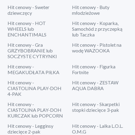
Hit cenowy - Sweter
Hit cenowy - Buty
dziewczęcy
młodzieżowe
Hit cenowy - HOT
Hit cenowy - Koparka,
WHEELS lub
Samochód z przyczepką
ENCHANTIMALS
lub Taczka
Hit cenowy - Gra
Hit cenowy - Pistolet na
GRZYBOBRANIE lub
wodę WAZOOKA
SOCZYSTE CYTRYNKI
Hit cenowy -
Hit cenowy - Figurka
MEGAKUDŁATA PIŁKA
Fortnite
Hit cenowy -
Hit cenowy - ZESTAW
CIASTOLINA PLAY-DOH
AQUA DABRA
4-PAK
Hit cenowy -
Hit cenowy - Skarpetki
CIASTOLINA PLAY-DOH
stopki dziecięce 3-pak
KURCZAK lub POPCORN
Hit cenowy - Legginsy
Hit cenowy - Lalka L.O.L.
dziecięce 2-pak
O.M.G