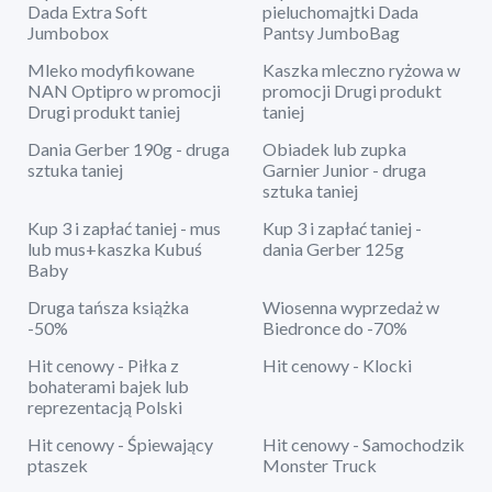
Dada Extra Soft
pieluchomajtki Dada
Jumbobox
Pantsy JumboBag
Mleko modyfikowane
Kaszka mleczno ryżowa w
NAN Optipro w promocji
promocji Drugi produkt
Drugi produkt taniej
taniej
Dania Gerber 190g - druga
Obiadek lub zupka
sztuka taniej
Garnier Junior - druga
sztuka taniej
Kup 3 i zapłać taniej - mus
Kup 3 i zapłać taniej -
lub mus+kaszka Kubuś
dania Gerber 125g
Baby
Druga tańsza książka
Wiosenna wyprzedaż w
-50%
Biedronce do -70%
Hit cenowy - Piłka z
Hit cenowy - Klocki
bohaterami bajek lub
reprezentacją Polski
Hit cenowy - Śpiewający
Hit cenowy - Samochodzik
ptaszek
Monster Truck