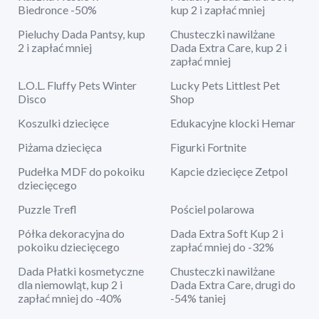
Biedronce -50%
kup 2 i zapłać mniej
Pieluchy Dada Pantsy, kup
Chusteczki nawilżane
2 i zapłać mniej
Dada Extra Care, kup 2 i
zapłać mniej
L.O.L. Fluffy Pets Winter
Lucky Pets Littlest Pet
Disco
Shop
Koszulki dziecięce
Edukacyjne klocki Hemar
Piżama dziecięca
Figurki Fortnite
Pudełka MDF do pokoiku
Kapcie dziecięce Zetpol
dziecięcego
Puzzle Trefl
Pościel polarowa
Półka dekoracyjna do
Dada Extra Soft Kup 2 i
pokoiku dziecięcego
zapłać mniej do -32%
Dada Płatki kosmetyczne
Chusteczki nawilżane
dla niemowląt, kup 2 i
Dada Extra Care, drugi do
zapłać mniej do -40%
-54% taniej