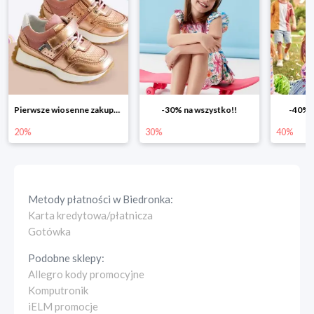
-30% na wszystko!!
-40% na drugą sztukę
Wiosenn
30%
40%
25%
Metody płatności w
Biedronka
:
Karta kredytowa/płatnicza
Gotówka
Podobne sklepy:
Allegro kody promocyjne
Komputronik
iELM promocje