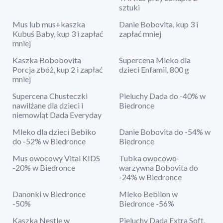
sztuki
Mus lub mus+kaszka
Danie Bobovita, kup 3 i
Kubuś Baby, kup 3 i zapłać
zapłać mniej
mniej
Kaszka Bobobovita
Supercena Mleko dla
Porcja zbóż, kup 2 i zapłać
dzieci Enfamil, 800 g
mniej
Supercena Chusteczki
Pieluchy Dada do -40% w
nawilżane dla dzieci i
Biedronce
niemowląt Dada Everyday
Mleko dla dzieci Bebiko
Danie Bobovita do -54% w
do -52% w Biedronce
Biedronce
Mus owocowy Vital KIDS
Tubka owocowo-
-20% w Biedronce
warzywna Bobovita do
-24% w Biedronce
Danonki w Biedronce
Mleko Bebilon w
-50%
Biedronce -56%
Kaszka Nestle w
Pieluchy Dada Extra Soft,