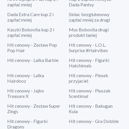
zapłać mniej
Dada Pantsy
Dada Extra Care kup 2 i
Sinlac bezglutenowy
zapłać mniej
zapłać mniej za drugi
Kaszki Bobovita kup 2 i
Mus Bobovita drugi
zapłać mniej
produkt taniej
Hit cenowy - Zestaw Pop
Hit cenowy - L.O.L.
Pop Hair
Surprise #Hairvibes
Hit cenowy - Lalka Barbie
Hit cenowy - Figurki
Hatchimals
Hit cenowy - Lalka
Hit cenowy - Piesek
Hairdooz
przyjaciel
Hit cenowy - Jajko
Hit cenowy - Pluszak
Treasure X
Scentimal
Hit cenowy - Zestaw Super
Hit cenowy - Bakugan
Zings
Kula
Hit cenowy - Figurki
Hit cenowy - Gra Dobble
Dragons