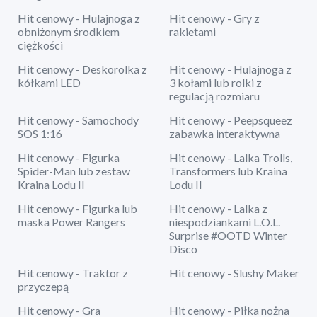
Hit cenowy - Hulajnoga z
Hit cenowy - Gry z
obniżonym środkiem
rakietami
ciężkości
Hit cenowy - Deskorolka z
Hit cenowy - Hulajnoga z
kółkami LED
3 kołami lub rolki z
regulacją rozmiaru
Hit cenowy - Samochody
Hit cenowy - Peepsqueez
SOS 1:16
zabawka interaktywna
Hit cenowy - Figurka
Hit cenowy - Lalka Trolls,
Spider-Man lub zestaw
Transformers lub Kraina
Kraina Lodu II
Lodu II
Hit cenowy - Figurka lub
Hit cenowy - Lalka z
maska Power Rangers
niespodziankami L.O.L.
Surprise #OOTD Winter
Disco
Hit cenowy - Traktor z
Hit cenowy - Slushy Maker
przyczepą
Hit cenowy - Gra
Hit cenowy - Piłka nożna