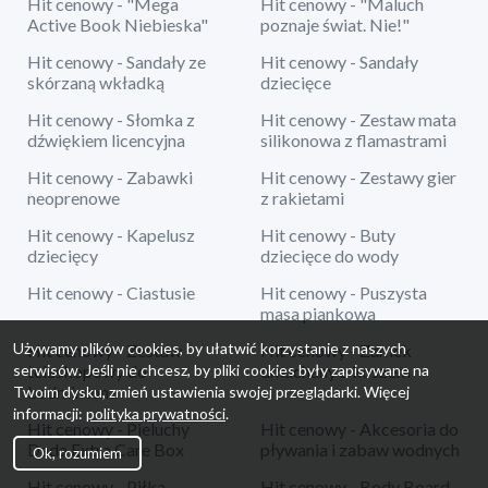
Hit cenowy - "Mega
Hit cenowy - "Maluch
Active Book Niebieska"
poznaje świat. Nie!"
Hit cenowy - Sandały ze
Hit cenowy - Sandały
skórzaną wkładką
dziecięce
Hit cenowy - Słomka z
Hit cenowy - Zestaw mata
dźwiękiem licencyjna
silikonowa z flamastrami
Hit cenowy - Zabawki
Hit cenowy - Zestawy gier
neoprenowe
z rakietami
Hit cenowy - Kapelusz
Hit cenowy - Buty
dziecięcy
dziecięce do wody
Hit cenowy - Ciastusie
Hit cenowy - Puszysta
masa piankowa
Używamy plików cookies, by ułatwić korzystanie z naszych
Hit cenowy - Zestaw
Hit cenowy - Zamek
serwisów. Jeśli nie chcesz, by pliki cookies były zapisywane na
teleskopowy do
dmuchany z koszem
badmintona
Twoim dysku, zmień ustawienia swojej przeglądarki. Więcej
informacji:
polityka prywatności
.
Hit cenowy - Pieluchy
Hit cenowy - Akcesoria do
Dada Extra Care Box
pływania i zabaw wodnych
Ok, rozumiem
Hit cenowy - Piłka
Hit cenowy - Body Board