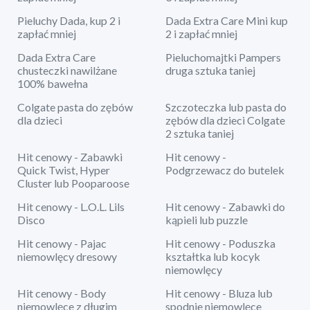
Pieluchy Dada, kup 2 i
Dada Extra Care Mini kup
zapłać mniej
2 i zapłać mniej
Dada Extra Care
Pieluchomajtki Pampers
chusteczki nawilżane
druga sztuka taniej
100% bawełna
Colgate pasta do zębów
Szczoteczka lub pasta do
dla dzieci
zębów dla dzieci Colgate
2 sztuka taniej
Hit cenowy - Zabawki
Hit cenowy -
Quick Twist, Hyper
Podgrzewacz do butelek
Cluster lub Pooparoose
Hit cenowy - L.O.L. Lils
Hit cenowy - Zabawki do
Disco
kąpieli lub puzzle
Hit cenowy - Pajac
Hit cenowy - Poduszka
niemowlęcy dresowy
kształtka lub kocyk
niemowlęcy
Hit cenowy - Body
Hit cenowy - Bluza lub
niemowlęce z długim
spodnie niemowlęce