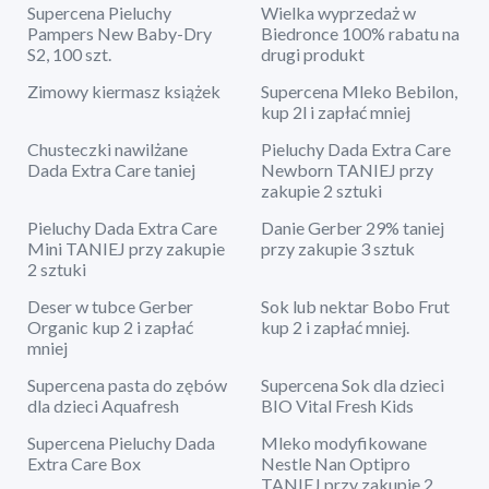
Supercena Pieluchy
Wielka wyprzedaż w
Pampers New Baby-Dry
Biedronce 100% rabatu na
S2, 100 szt.
drugi produkt
Zimowy kiermasz książek
Supercena Mleko Bebilon,
kup 2l i zapłać mniej
Chusteczki nawilżane
Pieluchy Dada Extra Care
Dada Extra Care taniej
Newborn TANIEJ przy
zakupie 2 sztuki
Pieluchy Dada Extra Care
Danie Gerber 29% taniej
Mini TANIEJ przy zakupie
przy zakupie 3 sztuk
2 sztuki
Deser w tubce Gerber
Sok lub nektar Bobo Frut
Organic kup 2 i zapłać
kup 2 i zapłać mniej.
mniej
Supercena pasta do zębów
Supercena Sok dla dzieci
dla dzieci Aquafresh
BIO Vital Fresh Kids
Supercena Pieluchy Dada
Mleko modyfikowane
Extra Care Box
Nestle Nan Optipro
TANIEJ przy zakupie 2