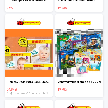
Taniej o VAT w Biedronce
Kraina zabawek w Biedronce od 19,99 zł
23%
19.98%
Pieluchy Dada Extra Care Jumbo Bag w super cenie
Zabawki w Biedronce od 19,99 zł
34.99 zł
19.98%
*najniższa cena z 30 dni przed obniżką