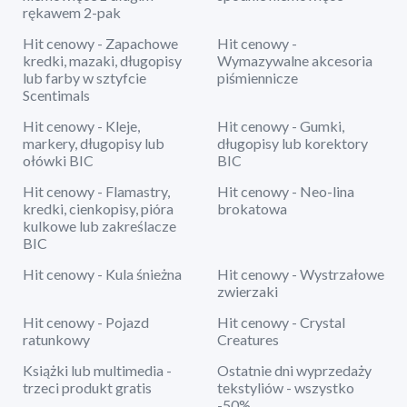
rękawem 2-pak
Hit cenowy - Zapachowe
Hit cenowy -
kredki, mazaki, długopisy
Wymazywalne akcesoria
lub farby w sztyfcie
piśmiennicze
Scentimals
Hit cenowy - Kleje,
Hit cenowy - Gumki,
markery, długopisy lub
długopisy lub korektory
ołówki BIC
BIC
Hit cenowy - Flamastry,
Hit cenowy - Neo-lina
kredki, cienkopisy, pióra
brokatowa
kulkowe lub zakreślacze
BIC
Hit cenowy - Kula śnieżna
Hit cenowy - Wystrzałowe
zwierzaki
Hit cenowy - Pojazd
Hit cenowy - Crystal
ratunkowy
Creatures
Książki lub multimedia -
Ostatnie dni wyprzedaży
trzeci produkt gratis
tekstyliów - wszystko
-50%