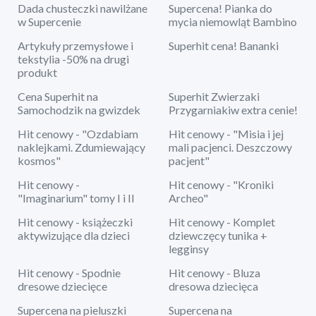
Dada chusteczki nawilżane
Supercena! Pianka do
w Supercenie
mycia niemowląt Bambino
Artykuły przemysłowe i
Superhit cena! Bananki
tekstylia -50% na drugi
produkt
Cena Superhit na
Superhit Zwierzaki
Samochodzik na gwizdek
Przygarniakiw extra cenie!
Hit cenowy - "Ozdabiam
Hit cenowy - "Misia i jej
naklejkami. Zdumiewający
mali pacjenci. Deszczowy
kosmos"
pacjent"
Hit cenowy -
Hit cenowy - "Kroniki
"Imaginarium" tomy I i II
Archeo"
Hit cenowy - książeczki
Hit cenowy - Komplet
aktywizujące dla dzieci
dziewczęcy tunika +
legginsy
Hit cenowy - Spodnie
Hit cenowy - Bluza
dresowe dziecięce
dresowa dziecięca
Supercena na pieluszki
Supercena na