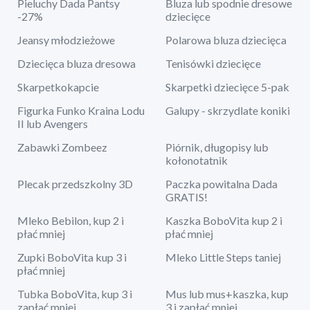
Pieluchy Dada Pantsy
Bluza lub spodnie dresowe
-27%
dziecięce
Jeansy młodzieżowe
Polarowa bluza dziecięca
Dziecięca bluza dresowa
Tenisówki dziecięce
Skarpetkokapcie
Skarpetki dziecięce 5-pak
Figurka Funko Kraina Lodu
Galupy - skrzydlate koniki
II lub Avengers
Zabawki Zombeez
Piórnik, długopisy lub
kołonotatnik
Plecak przedszkolny 3D
Paczka powitalna Dada
GRATIS!
Mleko Bebilon, kup 2 i
Kaszka BoboVita kup 2 i
płać mniej
płać mniej
Zupki BoboVita kup 3 i
Mleko Little Steps taniej
płać mniej
Tubka BoboVita, kup 3 i
Mus lub mus+kaszka, kup
zapłać mniej
3 i zapłać mniej