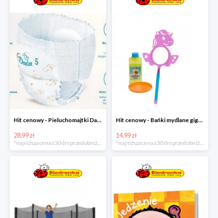
Hit cenowy - Pieluchomajtki Dada Pants
Hit cenowy - Bańki mydlane gigant lub płyn uzupełniający
28.99 zł
14.99 zł
*najniższa cena z 30 dni przed obniżką
*najniższa cena z 30 dni przed obniżką