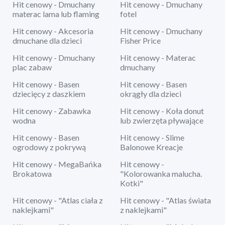
Hit cenowy - Dmuchany
Hit cenowy - Dmuchany
materac lama lub flaming
fotel
Hit cenowy - Akcesoria
Hit cenowy - Dmuchany
dmuchane dla dzieci
Fisher Price
Hit cenowy - Dmuchany
Hit cenowy - Materac
plac zabaw
dmuchany
Hit cenowy - Basen
Hit cenowy - Basen
dziecięcy z daszkiem
okrągły dla dzieci
Hit cenowy - Zabawka
Hit cenowy - Koła donut
wodna
lub zwierzęta pływające
Hit cenowy - Basen
Hit cenowy - Slime
ogrodowy z pokrywą
Balonowe Kreacje
Hit cenowy - MegaBańka
Hit cenowy -
Brokatowa
"Kolorowanka malucha.
Kotki"
Hit cenowy - "Atlas ciała z
Hit cenowy - "Atlas świata
naklejkami"
z naklejkami"