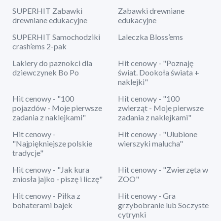
SUPERHIT Zabawki
Zabawki drewniane
drewniane edukacyjne
edukacyjne
SUPERHIT Samochodziki
Laleczka Bloss’ems
crash’ems 2-pak
Lakiery do paznokci dla
Hit cenowy - "Poznaję
dziewczynek Bo Po
świat. Dookoła świata +
naklejki"
Hit cenowy - "100
Hit cenowy - "100
pojazdów - Moje pierwsze
zwierząt - Moje pierwsze
zadania z naklejkami"
zadania z naklejkami"
Hit cenowy -
Hit cenowy - "Ulubione
"Najpiękniejsze polskie
wierszyki malucha"
tradycje"
Hit cenowy - "Jak kura
Hit cenowy - "Zwierzęta w
zniosła jajko - piszę i liczę"
ZOO"
Hit cenowy - Piłka z
Hit cenowy - Gra
bohaterami bajek
grzybobranie lub Soczyste
cytrynki