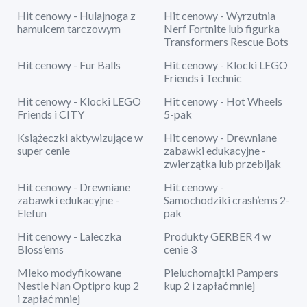
Hit cenowy - Hulajnoga z
Hit cenowy - Wyrzutnia
hamulcem tarczowym
Nerf Fortnite lub figurka
Transformers Rescue Bots
Hit cenowy - Fur Balls
Hit cenowy - Klocki LEGO
Friends i Technic
Hit cenowy - Klocki LEGO
Hit cenowy - Hot Wheels
Friends i CITY
5-pak
Książeczki aktywizujące w
Hit cenowy - Drewniane
super cenie
zabawki edukacyjne -
zwierzątka lub przebijak
Hit cenowy - Drewniane
Hit cenowy -
zabawki edukacyjne -
Samochodziki crash’ems 2-
Elefun
pak
Hit cenowy - Laleczka
Produkty GERBER 4 w
Bloss’ems
cenie 3
Mleko modyfikowane
Pieluchomajtki Pampers
Nestle Nan Optipro kup 2
kup 2 i zapłać mniej
i zapłać mniej