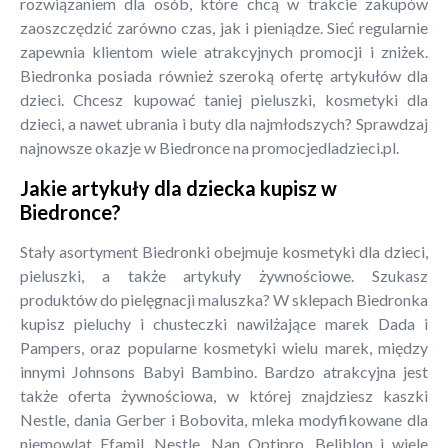
rozwiązaniem dla osób, które chcą w trakcie zakupów
zaoszczędzić zarówno czas, jak i pieniądze. Sieć regularnie
zapewnia klientom wiele atrakcyjnych promocji i zniżek.
Biedronka posiada również szeroką ofertę artykułów dla
dzieci. Chcesz kupować taniej pieluszki, kosmetyki dla
dzieci, a nawet ubrania i buty dla najmłodszych? Sprawdzaj
najnowsze okazje w Biedronce na promocjedladzieci.pl.
Jakie artykuły dla dziecka kupisz w
Biedronce?
Stały asortyment Biedronki obejmuje kosmetyki dla dzieci,
pieluszki, a także artykuły żywnościowe. Szukasz
produktów do pielęgnacji maluszka? W sklepach Biedronka
kupisz pieluchy i chusteczki nawilżające marek Dada i
Pampers, oraz popularne kosmetyki wielu marek, między
innymi Johnsons Babyi Bambino. Bardzo atrakcyjna jest
także oferta żywnościowa, w której znajdziesz kaszki
Nestle, dania Gerber i Bobovita, mleka modyfikowane dla
niemowląt Efamil, Nestle, Nan Optipro, Beliblon i wiele