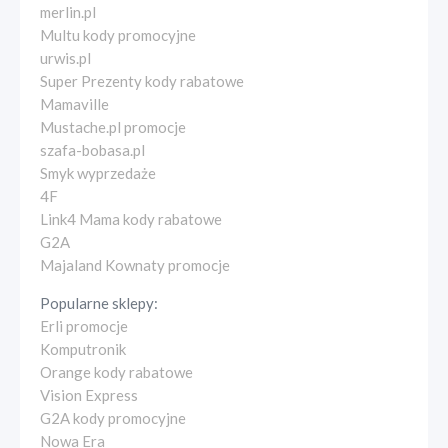
merlin.pl
Multu kody promocyjne
urwis.pl
Super Prezenty kody rabatowe
Mamaville
Mustache.pl promocje
szafa-bobasa.pl
Smyk wyprzedaże
4F
Link4 Mama kody rabatowe
G2A
Majaland Kownaty promocje
Popularne sklepy:
Erli promocje
Komputronik
Orange kody rabatowe
Vision Express
G2A kody promocyjne
Nowa Era