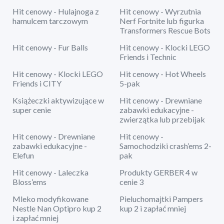
Hit cenowy - Hulajnoga z
Hit cenowy - Wyrzutnia
hamulcem tarczowym
Nerf Fortnite lub figurka
Transformers Rescue Bots
Hit cenowy - Fur Balls
Hit cenowy - Klocki LEGO
Friends i Technic
Hit cenowy - Klocki LEGO
Hit cenowy - Hot Wheels
Friends i CITY
5-pak
Książeczki aktywizujące w
Hit cenowy - Drewniane
super cenie
zabawki edukacyjne -
zwierzątka lub przebijak
Hit cenowy - Drewniane
Hit cenowy -
zabawki edukacyjne -
Samochodziki crash’ems 2-
Elefun
pak
Hit cenowy - Laleczka
Produkty GERBER 4 w
Bloss’ems
cenie 3
Mleko modyfikowane
Pieluchomajtki Pampers
Nestle Nan Optipro kup 2
kup 2 i zapłać mniej
i zapłać mniej