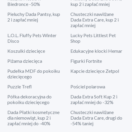
Biedronce -50%
kup 2 i zapłać mniej
Pieluchy Dada Pantsy, kup
Chusteczki nawilżane
2 i zapłać mniej
Dada Extra Care, kup 2 i
zapłać mniej
L.O.L. Fluffy Pets Winter
Lucky Pets Littlest Pet
Disco
Shop
Koszulki dziecięce
Edukacyjne klocki Hemar
Piżama dziecięca
Figurki Fortnite
Pudełka MDF do pokoiku
Kapcie dziecięce Zetpol
dziecięcego
Puzzle Trefl
Pościel polarowa
Półka dekoracyjna do
Dada Extra Soft Kup 2 i
pokoiku dziecięcego
zapłać mniej do -32%
Dada Płatki kosmetyczne
Chusteczki nawilżane
dla niemowląt, kup 2 i
Dada Extra Care, drugi do
zapłać mniej do -40%
-54% taniej