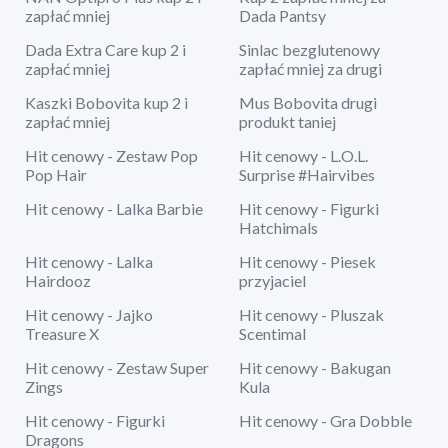
zapłać mniej
Dada Pantsy
Dada Extra Care kup 2 i
Sinlac bezglutenowy
zapłać mniej
zapłać mniej za drugi
Kaszki Bobovita kup 2 i
Mus Bobovita drugi
zapłać mniej
produkt taniej
Hit cenowy - Zestaw Pop
Hit cenowy - L.O.L.
Pop Hair
Surprise #Hairvibes
Hit cenowy - Lalka Barbie
Hit cenowy - Figurki
Hatchimals
Hit cenowy - Lalka
Hit cenowy - Piesek
Hairdooz
przyjaciel
Hit cenowy - Jajko
Hit cenowy - Pluszak
Treasure X
Scentimal
Hit cenowy - Zestaw Super
Hit cenowy - Bakugan
Zings
Kula
Hit cenowy - Figurki
Hit cenowy - Gra Dobble
Dragons