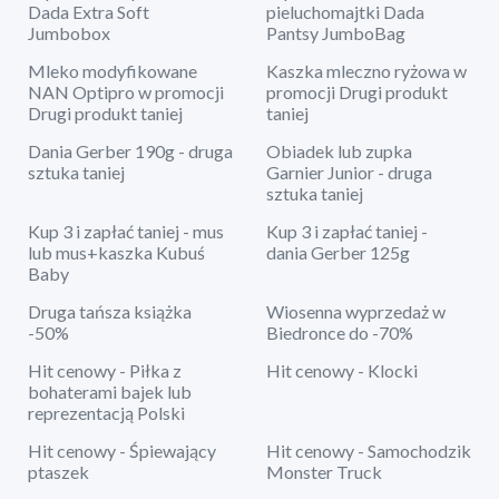
Dada Extra Soft
pieluchomajtki Dada
Jumbobox
Pantsy JumboBag
Mleko modyfikowane
Kaszka mleczno ryżowa w
NAN Optipro w promocji
promocji Drugi produkt
Drugi produkt taniej
taniej
Dania Gerber 190g - druga
Obiadek lub zupka
sztuka taniej
Garnier Junior - druga
sztuka taniej
Kup 3 i zapłać taniej - mus
Kup 3 i zapłać taniej -
lub mus+kaszka Kubuś
dania Gerber 125g
Baby
Druga tańsza książka
Wiosenna wyprzedaż w
-50%
Biedronce do -70%
Hit cenowy - Piłka z
Hit cenowy - Klocki
bohaterami bajek lub
reprezentacją Polski
Hit cenowy - Śpiewający
Hit cenowy - Samochodzik
ptaszek
Monster Truck