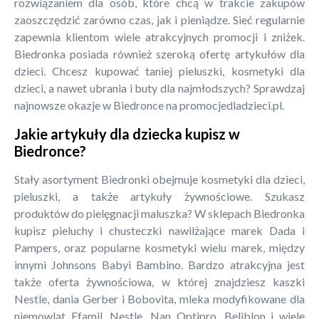
rozwiązaniem dla osób, które chcą w trakcie zakupów
zaoszczędzić zarówno czas, jak i pieniądze. Sieć regularnie
zapewnia klientom wiele atrakcyjnych promocji i zniżek.
Biedronka posiada również szeroką ofertę artykułów dla
dzieci. Chcesz kupować taniej pieluszki, kosmetyki dla
dzieci, a nawet ubrania i buty dla najmłodszych? Sprawdzaj
najnowsze okazje w Biedronce na promocjedladzieci.pl.
Jakie artykuły dla dziecka kupisz w
Biedronce?
Stały asortyment Biedronki obejmuje kosmetyki dla dzieci,
pieluszki, a także artykuły żywnościowe. Szukasz
produktów do pielęgnacji maluszka? W sklepach Biedronka
kupisz pieluchy i chusteczki nawilżające marek Dada i
Pampers, oraz popularne kosmetyki wielu marek, między
innymi Johnsons Babyi Bambino. Bardzo atrakcyjna jest
także oferta żywnościowa, w której znajdziesz kaszki
Nestle, dania Gerber i Bobovita, mleka modyfikowane dla
niemowląt Efamil, Nestle, Nan Optipro, Beliblon i wiele