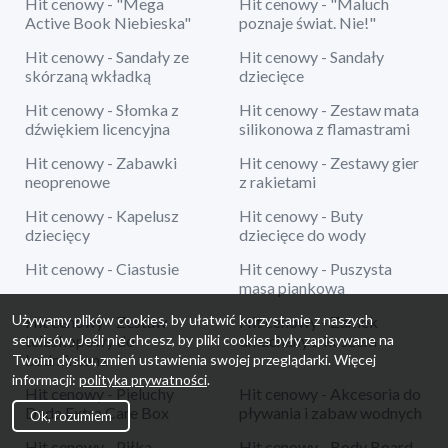
Hit cenowy - "Mega
Hit cenowy - "Maluch
Active Book Niebieska"
poznaje świat. Nie!"
Hit cenowy - Sandały ze
Hit cenowy - Sandały
skórzaną wkładką
dziecięce
Hit cenowy - Słomka z
Hit cenowy - Zestaw mata
dźwiękiem licencyjna
silikonowa z flamastrami
Hit cenowy - Zabawki
Hit cenowy - Zestawy gier
neoprenowe
z rakietami
Hit cenowy - Kapelusz
Hit cenowy - Buty
dziecięcy
dziecięce do wody
Hit cenowy - Ciastusie
Hit cenowy - Puszysta
masa piankowa
Używamy plików cookies, by ułatwić korzystanie z naszych
Hit cenowy - Zestaw
Hit cenowy - Zamek
serwisów. Jeśli nie chcesz, by pliki cookies były zapisywane na
teleskopowy do
dmuchany z koszem
badmintona
Twoim dysku, zmień ustawienia swojej przeglądarki. Więcej
informacji:
polityka prywatności
.
Hit cenowy - Pieluchy
Hit cenowy - Akcesoria do
Dada Extra Care Box
pływania i zabaw wodnych
Ok, rozumiem
Hit cenowy - Piłka
Hit cenowy - Body Board