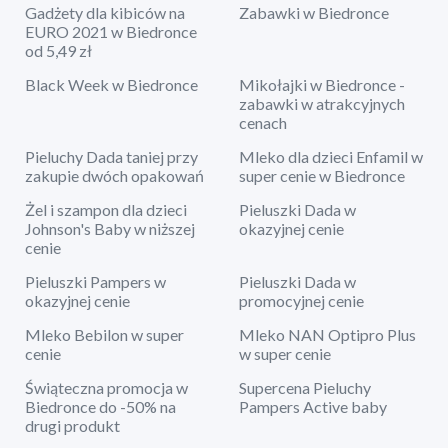
Gadżety dla kibiców na
Zabawki w Biedronce
EURO 2021 w Biedronce
od 5,49 zł
Black Week w Biedronce
Mikołajki w Biedronce -
zabawki w atrakcyjnych
cenach
Pieluchy Dada taniej przy
Mleko dla dzieci Enfamil w
zakupie dwóch opakowań
super cenie w Biedronce
Żel i szampon dla dzieci
Pieluszki Dada w
Johnson's Baby w niższej
okazyjnej cenie
cenie
Pieluszki Pampers w
Pieluszki Dada w
okazyjnej cenie
promocyjnej cenie
Mleko Bebilon w super
Mleko NAN Optipro Plus
cenie
w super cenie
Świąteczna promocja w
Supercena Pieluchy
Biedronce do -50% na
Pampers Active baby
drugi produkt