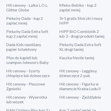
Hit cenowy - Lalka L.O.L.
Mleko Bebiko - kup 2
Glitter Globe
zapłać mniej
Pieluchy Dada - kup 2
3+1 gratis Słoiczki i musy
zapłać mniej
HIPP
Pieluchy Dada Extra Soft
HIPP BIO Combiotik 2
kup 2 zapłać mniej
lub 3 - drugi produkt taniej
Dada Kids nawilżany
Pieluchy Dada Extra Soft
papier totaletowy
XL drugi taniej
Płyn do kąpieli lub
Kaszka Nestle taniej
szampon Johnson's Baby
Hit cenowy - Szorty
Hit cenowy - Legginsy
chłopięce lub dziewczęce
dziewczęce 2-pak
Hit cenowy - Pluszowe
Hit cenowy - Figurka w
Zgniotki
diamencie Kraina Lodu II
Hit cenowy - Wywrotka
Hit cenowy - Zjeżdżalnia
lub wózek
NAN Optipro Plus kup 2 i
Kup 2 zapłać mniej za