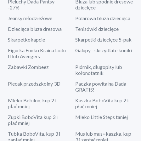
Pieluchy Dada Pantsy
Bluza lub spodnie dresowe
-27%
dziecięce
Jeansy młodzieżowe
Polarowa bluza dziecięca
Dziecięca bluza dresowa
Tenisówki dziecięce
Skarpetkokapcie
Skarpetki dziecięce 5-pak
Figurka Funko Kraina Lodu
Galupy - skrzydlate koniki
II lub Avengers
Zabawki Zombeez
Piórnik, długopisy lub
kołonotatnik
Plecak przedszkolny 3D
Paczka powitalna Dada
GRATIS!
Mleko Bebilon, kup 2 i
Kaszka BoboVita kup 2 i
płać mniej
płać mniej
Zupki BoboVita kup 3 i
Mleko Little Steps taniej
płać mniej
Tubka BoboVita, kup 3 i
Mus lub mus+kaszka, kup
zapłać mniej
3 i zapłać mniej