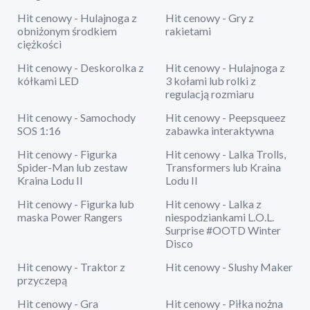
Hit cenowy - Hulajnoga z
Hit cenowy - Gry z
obniżonym środkiem
rakietami
ciężkości
Hit cenowy - Deskorolka z
Hit cenowy - Hulajnoga z
kółkami LED
3 kołami lub rolki z
regulacją rozmiaru
Hit cenowy - Samochody
Hit cenowy - Peepsqueez
SOS 1:16
zabawka interaktywna
Hit cenowy - Figurka
Hit cenowy - Lalka Trolls,
Spider-Man lub zestaw
Transformers lub Kraina
Kraina Lodu II
Lodu II
Hit cenowy - Figurka lub
Hit cenowy - Lalka z
maska Power Rangers
niespodziankami L.O.L.
Surprise #OOTD Winter
Disco
Hit cenowy - Traktor z
Hit cenowy - Slushy Maker
przyczepą
Hit cenowy - Gra
Hit cenowy - Piłka nożna