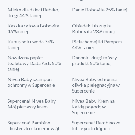
Mleko dla dzieci Bebiko,
Danie Bobovita 25% taniej
drugi 44% taniej
Kaszka ryżowa Bobovita
Obiadek lub zupka
46%mniej
BoboVita 23% mniej
Kubuś sok+woda 74%
Pieluchomajtki Pampers
taniej
44% taniej
Nawilżany papier
Danonki, drugi tańszy
toaletowy Dada Kids 50%
produkt 50% taniej
taniej
Nivea Baby szampon
Nivea Baby ochronna
ochronny w Supercenie
oliwka pielęgnacyjna w
Supercenie
Supercena! Nivea Baby
Nivea Baby Krem na
Mój pierwszy krem
każdą pogodę w
Supercenie
Supercena! Bambino
Supercena! Bambino żel
chusteczki dla niemowląt
lub płyn do kąpieli