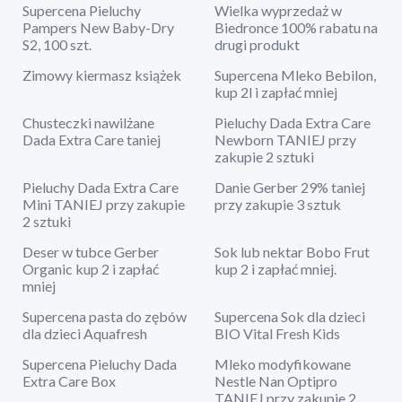
Supercena Pieluchy
Wielka wyprzedaż w
Pampers New Baby-Dry
Biedronce 100% rabatu na
S2, 100 szt.
drugi produkt
Zimowy kiermasz książek
Supercena Mleko Bebilon,
kup 2l i zapłać mniej
Chusteczki nawilżane
Pieluchy Dada Extra Care
Dada Extra Care taniej
Newborn TANIEJ przy
zakupie 2 sztuki
Pieluchy Dada Extra Care
Danie Gerber 29% taniej
Mini TANIEJ przy zakupie
przy zakupie 3 sztuk
2 sztuki
Deser w tubce Gerber
Sok lub nektar Bobo Frut
Organic kup 2 i zapłać
kup 2 i zapłać mniej.
mniej
Supercena pasta do zębów
Supercena Sok dla dzieci
dla dzieci Aquafresh
BIO Vital Fresh Kids
Supercena Pieluchy Dada
Mleko modyfikowane
Extra Care Box
Nestle Nan Optipro
TANIEJ przy zakupie 2