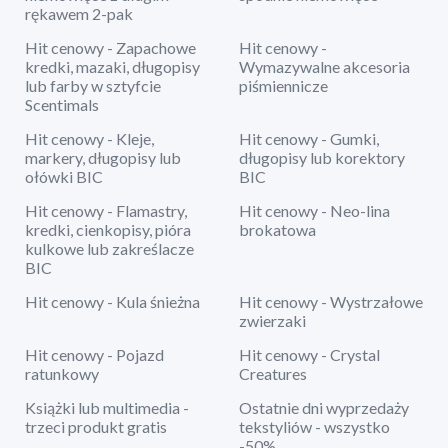
rękawem 2-pak
Hit cenowy - Zapachowe
Hit cenowy -
kredki, mazaki, długopisy
Wymazywalne akcesoria
lub farby w sztyfcie
piśmiennicze
Scentimals
Hit cenowy - Kleje,
Hit cenowy - Gumki,
markery, długopisy lub
długopisy lub korektory
ołówki BIC
BIC
Hit cenowy - Flamastry,
Hit cenowy - Neo-lina
kredki, cienkopisy, pióra
brokatowa
kulkowe lub zakreślacze
BIC
Hit cenowy - Kula śnieżna
Hit cenowy - Wystrzałowe
zwierzaki
Hit cenowy - Pojazd
Hit cenowy - Crystal
ratunkowy
Creatures
Książki lub multimedia -
Ostatnie dni wyprzedaży
trzeci produkt gratis
tekstyliów - wszystko
-50%