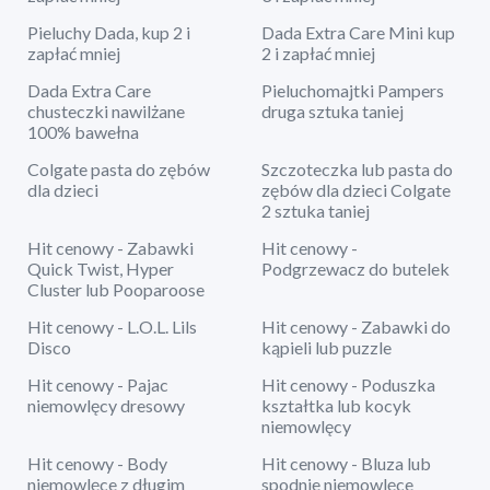
Pieluchy Dada, kup 2 i
Dada Extra Care Mini kup
zapłać mniej
2 i zapłać mniej
Dada Extra Care
Pieluchomajtki Pampers
chusteczki nawilżane
druga sztuka taniej
100% bawełna
Colgate pasta do zębów
Szczoteczka lub pasta do
dla dzieci
zębów dla dzieci Colgate
2 sztuka taniej
Hit cenowy - Zabawki
Hit cenowy -
Quick Twist, Hyper
Podgrzewacz do butelek
Cluster lub Pooparoose
Hit cenowy - L.O.L. Lils
Hit cenowy - Zabawki do
Disco
kąpieli lub puzzle
Hit cenowy - Pajac
Hit cenowy - Poduszka
niemowlęcy dresowy
kształtka lub kocyk
niemowlęcy
Hit cenowy - Body
Hit cenowy - Bluza lub
niemowlęce z długim
spodnie niemowlęce