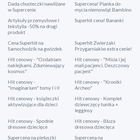
Dada chusteczki nawilżane
Supercena! Pianka do
w Supercenie
mycia niemowląt Bambino
Artykuły przemysłowe i
Superhit cena! Bananki
tekstylia -50% na drugi
produkt
Cena Superhit na
Superhit Zwierzaki
Samochodzik na gwizdek
Przygarniakiw extra cenie!
Hit cenowy - "Ozdabiam
Hit cenowy - "Misia i jej
naklejkami. Zdumiewający
mali pacjenci. Deszczowy
kosmos"
pacjent"
Hit cenowy -
Hit cenowy - "Kroniki
"Imaginarium" tomy I i II
Archeo"
Hit cenowy - książeczki
Hit cenowy - Komplet
aktywizujące dla dzieci
dziewczęcy tunika +
legginsy
Hit cenowy - Spodnie
Hit cenowy - Bluza
dresowe dziecięce
dresowa dziecięca
Supercena na pieluszki
Supercena na