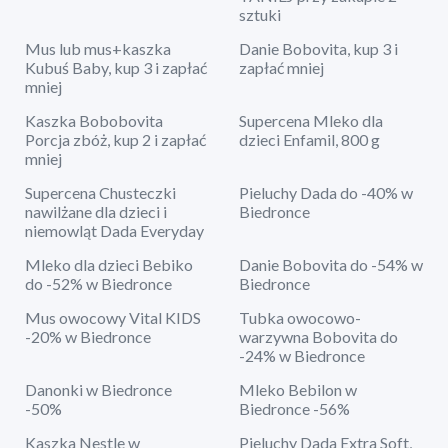
sztuki
Mus lub mus+kaszka
Danie Bobovita, kup 3 i
Kubuś Baby, kup 3 i zapłać
zapłać mniej
mniej
Kaszka Bobobovita
Supercena Mleko dla
Porcja zbóż, kup 2 i zapłać
dzieci Enfamil, 800 g
mniej
Supercena Chusteczki
Pieluchy Dada do -40% w
nawilżane dla dzieci i
Biedronce
niemowląt Dada Everyday
Mleko dla dzieci Bebiko
Danie Bobovita do -54% w
do -52% w Biedronce
Biedronce
Mus owocowy Vital KIDS
Tubka owocowo-
-20% w Biedronce
warzywna Bobovita do
-24% w Biedronce
Danonki w Biedronce
Mleko Bebilon w
-50%
Biedronce -56%
Kaszka Nestle w
Pieluchy Dada Extra Soft,