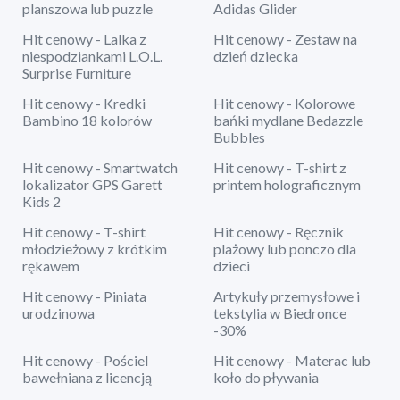
planszowa lub puzzle
Adidas Glider
Hit cenowy - Lalka z
Hit cenowy - Zestaw na
niespodziankami L.O.L.
dzień dziecka
Surprise Furniture
Hit cenowy - Kredki
Hit cenowy - Kolorowe
Bambino 18 kolorów
bańki mydlane Bedazzle
Bubbles
Hit cenowy - Smartwatch
Hit cenowy - T-shirt z
lokalizator GPS Garett
printem holograficznym
Kids 2
Hit cenowy - T-shirt
Hit cenowy - Ręcznik
młodzieżowy z krótkim
plażowy lub ponczo dla
rękawem
dzieci
Hit cenowy - Piniata
Artykuły przemysłowe i
urodzinowa
tekstylia w Biedronce
-30%
Hit cenowy - Pościel
Hit cenowy - Materac lub
bawełniana z licencją
koło do pływania