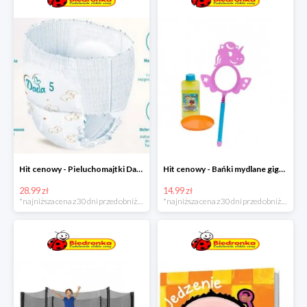
Hit cenowy - Pieluchomajtki Dada Pants
Hit cenowy - Bańki mydlane gigant lub płyn uzupełniający
28.99 zł
14.99 zł
*najniższa cena z 30 dni przed obniżką
*najniższa cena z 30 dni przed obniżką