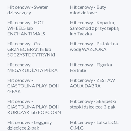
Hit cenowy - Sweter
Hit cenowy - Buty
dziewczęcy
młodzieżowe
Hit cenowy - HOT
Hit cenowy - Koparka,
WHEELS lub
Samochód z przyczepką
ENCHANTIMALS
lub Taczka
Hit cenowy - Gra
Hit cenowy - Pistolet na
GRZYBOBRANIE lub
wodę WAZOOKA
SOCZYSTE CYTRYNKI
Hit cenowy -
Hit cenowy - Figurka
MEGAKUDŁATA PIŁKA
Fortnite
Hit cenowy -
Hit cenowy - ZESTAW
CIASTOLINA PLAY-DOH
AQUA DABRA
4-PAK
Hit cenowy -
Hit cenowy - Skarpetki
CIASTOLINA PLAY-DOH
stopki dziecięce 3-pak
KURCZAK lub POPCORN
Hit cenowy - Legginsy
Hit cenowy - Lalka L.O.L.
dziecięce 2-pak
O.M.G