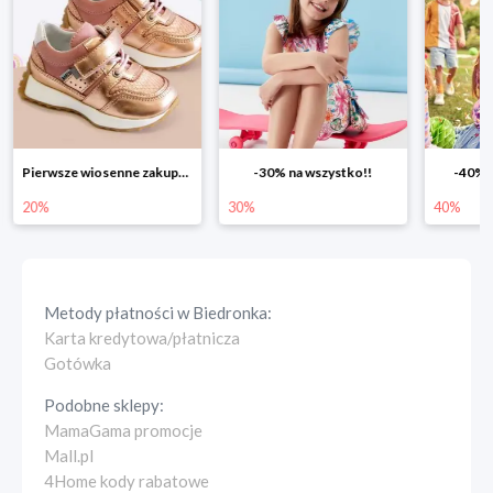
Pierwsze wiosenne zakupy -20%
-30% na wszystko!!
-40% n
20%
30%
40%
Metody płatności w
Biedronka
:
Karta kredytowa/płatnicza
Gotówka
Podobne sklepy:
MamaGama promocje
Mall.pl
4Home kody rabatowe