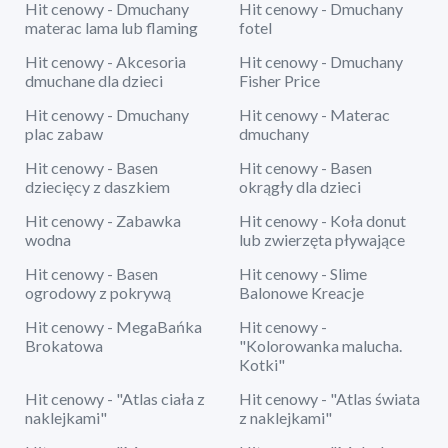
Hit cenowy - Dmuchany
Hit cenowy - Dmuchany
materac lama lub flaming
fotel
Hit cenowy - Akcesoria
Hit cenowy - Dmuchany
dmuchane dla dzieci
Fisher Price
Hit cenowy - Dmuchany
Hit cenowy - Materac
plac zabaw
dmuchany
Hit cenowy - Basen
Hit cenowy - Basen
dziecięcy z daszkiem
okrągły dla dzieci
Hit cenowy - Zabawka
Hit cenowy - Koła donut
wodna
lub zwierzęta pływające
Hit cenowy - Basen
Hit cenowy - Slime
ogrodowy z pokrywą
Balonowe Kreacje
Hit cenowy - MegaBańka
Hit cenowy -
Brokatowa
"Kolorowanka malucha.
Kotki"
Hit cenowy - "Atlas ciała z
Hit cenowy - "Atlas świata
naklejkami"
z naklejkami"