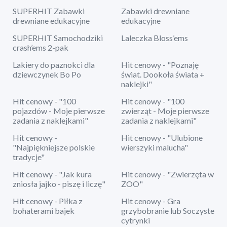
SUPERHIT Zabawki
Zabawki drewniane
drewniane edukacyjne
edukacyjne
SUPERHIT Samochodziki
Laleczka Bloss’ems
crash’ems 2-pak
Lakiery do paznokci dla
Hit cenowy - "Poznaję
dziewczynek Bo Po
świat. Dookoła świata +
naklejki"
Hit cenowy - "100
Hit cenowy - "100
pojazdów - Moje pierwsze
zwierząt - Moje pierwsze
zadania z naklejkami"
zadania z naklejkami"
Hit cenowy -
Hit cenowy - "Ulubione
"Najpiękniejsze polskie
wierszyki malucha"
tradycje"
Hit cenowy - "Jak kura
Hit cenowy - "Zwierzęta w
zniosła jajko - piszę i liczę"
ZOO"
Hit cenowy - Piłka z
Hit cenowy - Gra
bohaterami bajek
grzybobranie lub Soczyste
cytrynki