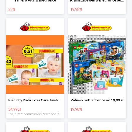
Taniej o VAT w Biedronce
Kraina zabawek w Biedronce od 19,99 zł
23%
19.98%
Pieluchy Dada Extra Care Jumbo Bag w super cenie
Zabawki w Biedronce od 19,99 zł
34.99 zł
19.98%
*najniższa cena z 30 dni przed obniżką