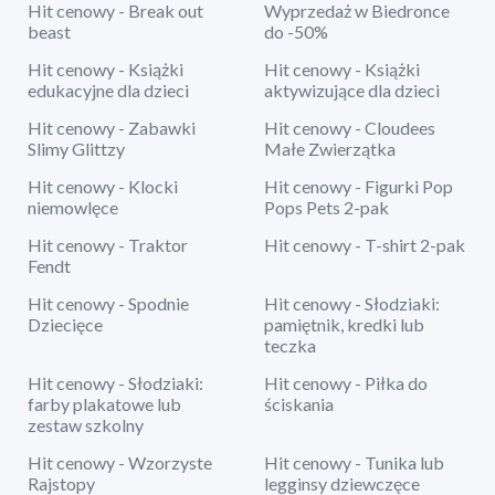
Hit cenowy - Break out
Wyprzedaż w Biedronce
beast
do -50%
Hit cenowy - Książki
Hit cenowy - Książki
edukacyjne dla dzieci
aktywizujące dla dzieci
Hit cenowy - Zabawki
Hit cenowy - Cloudees
Slimy Glittzy
Małe Zwierzątka
Hit cenowy - Klocki
Hit cenowy - Figurki Pop
niemowlęce
Pops Pets 2-pak
Hit cenowy - Traktor
Hit cenowy - T-shirt 2-pak
Fendt
Hit cenowy - Spodnie
Hit cenowy - Słodziaki:
Dziecięce
pamiętnik, kredki lub
teczka
Hit cenowy - Słodziaki:
Hit cenowy - Piłka do
farby plakatowe lub
ściskania
zestaw szkolny
Hit cenowy - Wzorzyste
Hit cenowy - Tunika lub
Rajstopy
legginsy dziewczęce