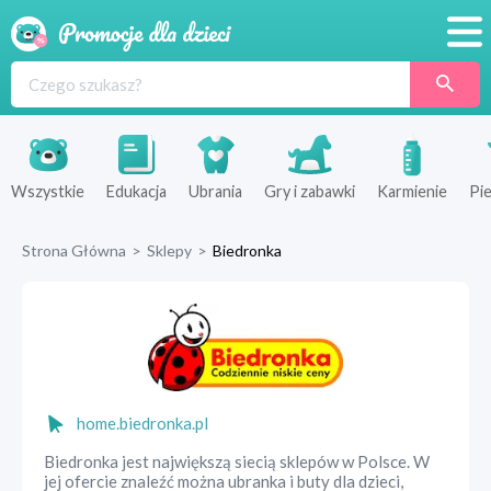
Promocje
Produkty
Sklepy
Wszystkie
Edukacja
Ubrania
Gry i zabawki
Karmienie
Pie
Blog
Strona Główna
>
Sklepy
>
Biedronka
Wyprawka
home.biedronka.pl
Biedronka jest największą siecią sklepów w Polsce. W
jej ofercie znaleźć można ubranka i buty dla dzieci,