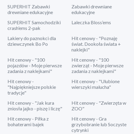
SUPERHIT Zabawki
Zabawki drewniane
drewniane edukacyjne
edukacyjne
SUPERHIT Samochodziki
Laleczka Bloss’ems
crash’ems 2-pak
Lakiery do paznokci dla
Hit cenowy - "Poznaję
dziewczynek Bo Po
świat. Dookoła świata +
naklejki"
Hit cenowy - "100
Hit cenowy - "100
pojazdów - Moje pierwsze
zwierząt - Moje pierwsze
zadania z naklejkami"
zadania z naklejkami"
Hit cenowy -
Hit cenowy - "Ulubione
"Najpiękniejsze polskie
wierszyki malucha"
tradycje"
Hit cenowy - "Jak kura
Hit cenowy - "Zwierzęta w
zniosła jajko - piszę i liczę"
ZOO"
Hit cenowy - Piłka z
Hit cenowy - Gra
bohaterami bajek
grzybobranie lub Soczyste
cytrynki