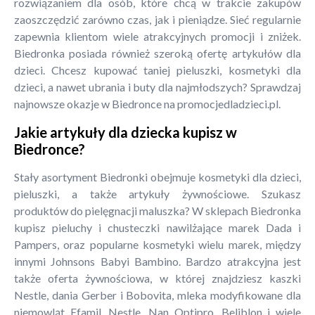
rozwiązaniem dla osób, które chcą w trakcie zakupów
zaoszczędzić zarówno czas, jak i pieniądze. Sieć regularnie
zapewnia klientom wiele atrakcyjnych promocji i zniżek.
Biedronka posiada również szeroką ofertę artykułów dla
dzieci. Chcesz kupować taniej pieluszki, kosmetyki dla
dzieci, a nawet ubrania i buty dla najmłodszych? Sprawdzaj
najnowsze okazje w Biedronce na promocjedladzieci.pl.
Jakie artykuły dla dziecka kupisz w
Biedronce?
Stały asortyment Biedronki obejmuje kosmetyki dla dzieci,
pieluszki, a także artykuły żywnościowe. Szukasz
produktów do pielęgnacji maluszka? W sklepach Biedronka
kupisz pieluchy i chusteczki nawilżające marek Dada i
Pampers, oraz popularne kosmetyki wielu marek, między
innymi Johnsons Babyi Bambino. Bardzo atrakcyjna jest
także oferta żywnościowa, w której znajdziesz kaszki
Nestle, dania Gerber i Bobovita, mleka modyfikowane dla
niemowląt Efamil, Nestle, Nan Optipro, Beliblon i wiele