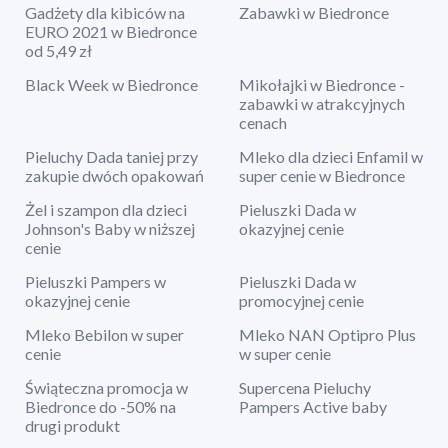
Gadżety dla kibiców na
Zabawki w Biedronce
EURO 2021 w Biedronce
od 5,49 zł
Black Week w Biedronce
Mikołajki w Biedronce -
zabawki w atrakcyjnych
cenach
Pieluchy Dada taniej przy
Mleko dla dzieci Enfamil w
zakupie dwóch opakowań
super cenie w Biedronce
Żel i szampon dla dzieci
Pieluszki Dada w
Johnson's Baby w niższej
okazyjnej cenie
cenie
Pieluszki Pampers w
Pieluszki Dada w
okazyjnej cenie
promocyjnej cenie
Mleko Bebilon w super
Mleko NAN Optipro Plus
cenie
w super cenie
Świąteczna promocja w
Supercena Pieluchy
Biedronce do -50% na
Pampers Active baby
drugi produkt