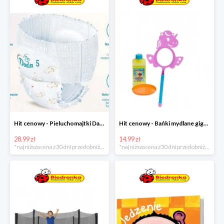
Hit cenowy - Pieluchomajtki Dada Pants
Hit cenowy - Bańki mydlane gigant lub płyn uzupełniający
28.99 zł
14.99 zł
*najniższa cena z 30 dni przed obniżką
*najniższa cena z 30 dni przed obniżką