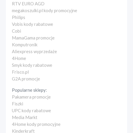
RTV EURO AGD
megakoszulki.pl kody promocyjne
Philips
Vobis kody rabatowe
Cobi
MamaGama promocje
Komputronik
Aliexpress wyprzedaże
4Home
Smyk kody rabatowe
Frisco.pl
G2A promocje
Popularne sklepy:
Pakamera promocje
Fiszki
UPC kody rabatowe
Media Markt
4Home kody promocyjne
Kinderkraft