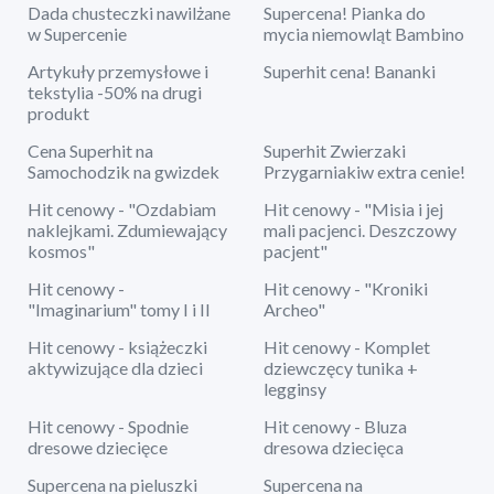
Dada chusteczki nawilżane
Supercena! Pianka do
w Supercenie
mycia niemowląt Bambino
Artykuły przemysłowe i
Superhit cena! Bananki
tekstylia -50% na drugi
produkt
Cena Superhit na
Superhit Zwierzaki
Samochodzik na gwizdek
Przygarniakiw extra cenie!
Hit cenowy - "Ozdabiam
Hit cenowy - "Misia i jej
naklejkami. Zdumiewający
mali pacjenci. Deszczowy
kosmos"
pacjent"
Hit cenowy -
Hit cenowy - "Kroniki
"Imaginarium" tomy I i II
Archeo"
Hit cenowy - książeczki
Hit cenowy - Komplet
aktywizujące dla dzieci
dziewczęcy tunika +
legginsy
Hit cenowy - Spodnie
Hit cenowy - Bluza
dresowe dziecięce
dresowa dziecięca
Supercena na pieluszki
Supercena na