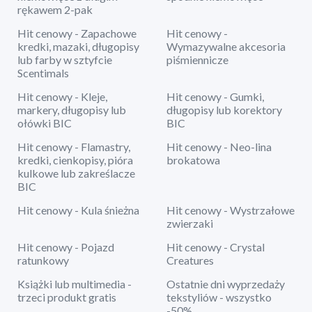
rękawem 2-pak
Hit cenowy - Zapachowe
Hit cenowy -
kredki, mazaki, długopisy
Wymazywalne akcesoria
lub farby w sztyfcie
piśmiennicze
Scentimals
Hit cenowy - Kleje,
Hit cenowy - Gumki,
markery, długopisy lub
długopisy lub korektory
ołówki BIC
BIC
Hit cenowy - Flamastry,
Hit cenowy - Neo-lina
kredki, cienkopisy, pióra
brokatowa
kulkowe lub zakreślacze
BIC
Hit cenowy - Kula śnieżna
Hit cenowy - Wystrzałowe
zwierzaki
Hit cenowy - Pojazd
Hit cenowy - Crystal
ratunkowy
Creatures
Książki lub multimedia -
Ostatnie dni wyprzedaży
trzeci produkt gratis
tekstyliów - wszystko
-50%