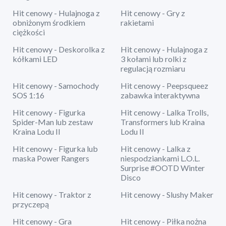
Hit cenowy - Hulajnoga z
Hit cenowy - Gry z
obniżonym środkiem
rakietami
ciężkości
Hit cenowy - Deskorolka z
Hit cenowy - Hulajnoga z
kółkami LED
3 kołami lub rolki z
regulacją rozmiaru
Hit cenowy - Samochody
Hit cenowy - Peepsqueez
SOS 1:16
zabawka interaktywna
Hit cenowy - Figurka
Hit cenowy - Lalka Trolls,
Spider-Man lub zestaw
Transformers lub Kraina
Kraina Lodu II
Lodu II
Hit cenowy - Figurka lub
Hit cenowy - Lalka z
maska Power Rangers
niespodziankami L.O.L.
Surprise #OOTD Winter
Disco
Hit cenowy - Traktor z
Hit cenowy - Slushy Maker
przyczepą
Hit cenowy - Gra
Hit cenowy - Piłka nożna