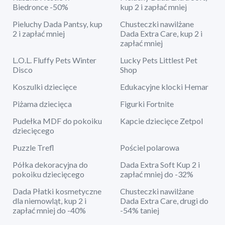
Biedronce -50%
kup 2 i zapłać mniej
Pieluchy Dada Pantsy, kup
Chusteczki nawilżane
2 i zapłać mniej
Dada Extra Care, kup 2 i
zapłać mniej
L.O.L. Fluffy Pets Winter
Lucky Pets Littlest Pet
Disco
Shop
Koszulki dziecięce
Edukacyjne klocki Hemar
Piżama dziecięca
Figurki Fortnite
Pudełka MDF do pokoiku
Kapcie dziecięce Zetpol
dziecięcego
Puzzle Trefl
Pościel polarowa
Półka dekoracyjna do
Dada Extra Soft Kup 2 i
pokoiku dziecięcego
zapłać mniej do -32%
Dada Płatki kosmetyczne
Chusteczki nawilżane
dla niemowląt, kup 2 i
Dada Extra Care, drugi do
zapłać mniej do -40%
-54% taniej