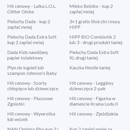
Hit cenowy - Lalka L.O.L.
Mleko Bebiko - kup 2
Glitter Globe
zapłać mniej
Pieluchy Dada - kup 2
3+1 gratis Słoiczki i musy
zapłać mniej
HIPP
Pieluchy Dada Extra Soft
HIPP BIO Combiotik 2
kup 2 zapłać mniej
lub 3 - drugi produkt taniej
Dada Kids nawilżany
Pieluchy Dada Extra Soft
papier totaletowy
XL drugi taniej
Płyn do kąpieli lub
Kaszka Nestle taniej
szampon Johnson's Baby
Hit cenowy - Szorty
Hit cenowy - Legginsy
chłopięce lub dziewczęce
dziewczęce 2-pak
Hit cenowy - Pluszowe
Hit cenowy - Figurka w
Zgniotki
diamencie Kraina Lodu II
Hit cenowy - Wywrotka
Hit cenowy - Zjeżdżalnia
lub wózek
NAN Optipro Plus kup 2 i
Kup 2 zapłać mniej za