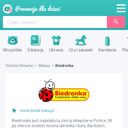
Promocje
Produkty
Sklepy
Wszystkie
Edukacja
Ubrania
Gry i zabawki
Karmienie
Pie
Blog
Strona Główna
>
Sklepy
>
Biedronka
Wyprawka
home.biedronka.pl
Biedronka jest największą siecią sklepów w Polsce. W
jej ofercie znaleźć można ubranka i buty dla dzieci,