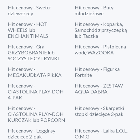
Hit cenowy - Sweter
Hit cenowy - Buty
dziewczęcy
młodzieżowe
Hit cenowy - HOT
Hit cenowy - Koparka,
WHEELS lub
Samochód z przyczepką
ENCHANTIMALS
lub Taczka
Hit cenowy - Gra
Hit cenowy - Pistolet na
GRZYBOBRANIE lub
wodę WAZOOKA
SOCZYSTE CYTRYNKI
Hit cenowy -
Hit cenowy - Figurka
MEGAKUDŁATA PIŁKA
Fortnite
Hit cenowy -
Hit cenowy - ZESTAW
CIASTOLINA PLAY-DOH
AQUA DABRA
4-PAK
Hit cenowy -
Hit cenowy - Skarpetki
CIASTOLINA PLAY-DOH
stopki dziecięce 3-pak
KURCZAK lub POPCORN
Hit cenowy - Legginsy
Hit cenowy - Lalka L.O.L.
dziecięce 2-pak
O.M.G