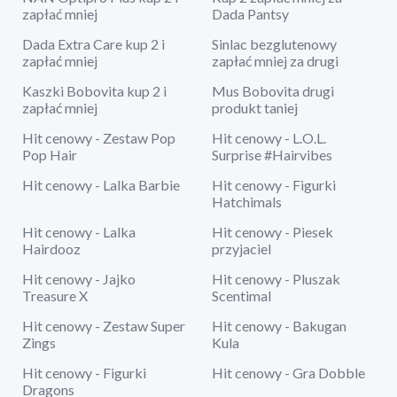
zapłać mniej
Dada Pantsy
Dada Extra Care kup 2 i
Sinlac bezglutenowy
zapłać mniej
zapłać mniej za drugi
Kaszki Bobovita kup 2 i
Mus Bobovita drugi
zapłać mniej
produkt taniej
Hit cenowy - Zestaw Pop
Hit cenowy - L.O.L.
Pop Hair
Surprise #Hairvibes
Hit cenowy - Lalka Barbie
Hit cenowy - Figurki
Hatchimals
Hit cenowy - Lalka
Hit cenowy - Piesek
Hairdooz
przyjaciel
Hit cenowy - Jajko
Hit cenowy - Pluszak
Treasure X
Scentimal
Hit cenowy - Zestaw Super
Hit cenowy - Bakugan
Zings
Kula
Hit cenowy - Figurki
Hit cenowy - Gra Dobble
Dragons