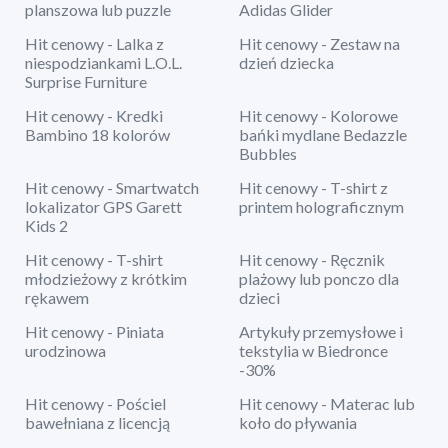
planszowa lub puzzle
Adidas Glider
Hit cenowy - Lalka z
Hit cenowy - Zestaw na
niespodziankami L.O.L.
dzień dziecka
Surprise Furniture
Hit cenowy - Kredki
Hit cenowy - Kolorowe
Bambino 18 kolorów
bańki mydlane Bedazzle
Bubbles
Hit cenowy - Smartwatch
Hit cenowy - T-shirt z
lokalizator GPS Garett
printem holograficznym
Kids 2
Hit cenowy - T-shirt
Hit cenowy - Ręcznik
młodzieżowy z krótkim
plażowy lub ponczo dla
rękawem
dzieci
Hit cenowy - Piniata
Artykuły przemysłowe i
urodzinowa
tekstylia w Biedronce
-30%
Hit cenowy - Pościel
Hit cenowy - Materac lub
bawełniana z licencją
koło do pływania