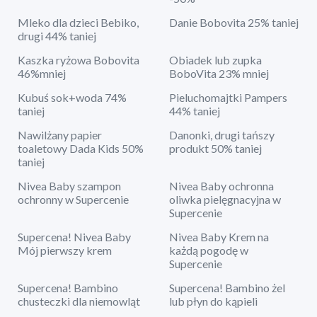
Mleko dla dzieci Bebiko,
Danie Bobovita 25% taniej
drugi 44% taniej
Kaszka ryżowa Bobovita
Obiadek lub zupka
46%mniej
BoboVita 23% mniej
Kubuś sok+woda 74%
Pieluchomajtki Pampers
taniej
44% taniej
Nawilżany papier
Danonki, drugi tańszy
toaletowy Dada Kids 50%
produkt 50% taniej
taniej
Nivea Baby szampon
Nivea Baby ochronna
ochronny w Supercenie
oliwka pielęgnacyjna w
Supercenie
Supercena! Nivea Baby
Nivea Baby Krem na
Mój pierwszy krem
każdą pogodę w
Supercenie
Supercena! Bambino
Supercena! Bambino żel
chusteczki dla niemowląt
lub płyn do kąpieli