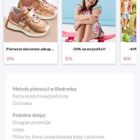
Pierwsze wiosenne zakupy -20%
-30% na wszystko!!
-40% n
20%
30%
40%
Metody płatności w
Biedronka
:
Karta kredytowa/płatnicza
Gotówka
Podobne sklepy:
Douglas promocje
tołpa.
Phlov by Anna Lewandowska kody rabatowe