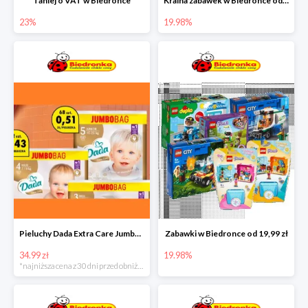
Taniej o VAT w Biedronce
Kraina zabawek w Biedronce od 19,99 zł
23%
19.98%
Pieluchy Dada Extra Care Jumbo Bag w super cenie
Zabawki w Biedronce od 19,99 zł
34.99 zł
19.98%
*najniższa cena z 30 dni przed obniżką