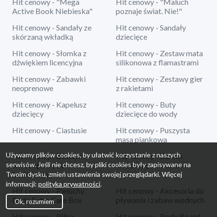
Hit cenowy - "Mega
Hit cenowy - "Maluch
Active Book Niebieska"
poznaje świat. Nie!"
Hit cenowy - Sandały ze
Hit cenowy - Sandały
skórzaną wkładką
dziecięce
Hit cenowy - Słomka z
Hit cenowy - Zestaw mata
dźwiękiem licencyjna
silikonowa z flamastrami
Hit cenowy - Zabawki
Hit cenowy - Zestawy gier
neoprenowe
z rakietami
Hit cenowy - Kapelusz
Hit cenowy - Buty
dziecięcy
dziecięce do wody
Hit cenowy - Ciastusie
Hit cenowy - Puszysta
masa piankowa
Używamy plików cookies, by ułatwić korzystanie z naszych
Hit cenowy - Zestaw
Hit cenowy - Zamek
serwisów. Jeśli nie chcesz, by pliki cookies były zapisywane na
teleskopowy do
dmuchany z koszem
badmintona
Twoim dysku, zmień ustawienia swojej przeglądarki. Więcej
informacji:
polityka prywatności
.
Hit cenowy - Pieluchy
Hit cenowy - Akcesoria do
Dada Extra Care Box
pływania i zabaw wodnych
Ok, rozumiem
Hit cenowy - Piłka
Hit cenowy - Body Board