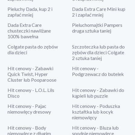
Pieluchy Dada, kup 2 i
Dada Extra Care Mini kup
zapłać mniej
2 i zapłać mniej
Dada Extra Care
Pieluchomajtki Pampers
chusteczki nawilżane
druga sztuka taniej
100% bawełna
Colgate pasta do zębów
Szczoteczka lub pasta do
dla dzieci
zębów dla dzieci Colgate
2 sztuka taniej
Hit cenowy - Zabawki
Hit cenowy -
Quick Twist, Hyper
Podgrzewacz do butelek
Cluster lub Pooparoose
Hit cenowy - L.O.L. Lils
Hit cenowy - Zabawki do
Disco
kąpieli lub puzzle
Hit cenowy - Pajac
Hit cenowy - Poduszka
niemowlęcy dresowy
kształtka lub kocyk
niemowlęcy
Hit cenowy - Body
Hit cenowy - Bluza lub
niemowlęce z długim
spodnie niemowlęce