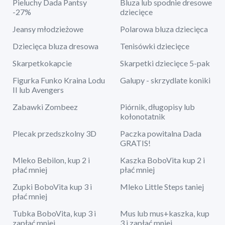
Pieluchy Dada Pantsy
Bluza lub spodnie dresowe
-27%
dziecięce
Jeansy młodzieżowe
Polarowa bluza dziecięca
Dziecięca bluza dresowa
Tenisówki dziecięce
Skarpetkokapcie
Skarpetki dziecięce 5-pak
Figurka Funko Kraina Lodu
Galupy - skrzydlate koniki
II lub Avengers
Zabawki Zombeez
Piórnik, długopisy lub
kołonotatnik
Plecak przedszkolny 3D
Paczka powitalna Dada
GRATIS!
Mleko Bebilon, kup 2 i
Kaszka BoboVita kup 2 i
płać mniej
płać mniej
Zupki BoboVita kup 3 i
Mleko Little Steps taniej
płać mniej
Tubka BoboVita, kup 3 i
Mus lub mus+kaszka, kup
zapłać mniej
3 i zapłać mniej