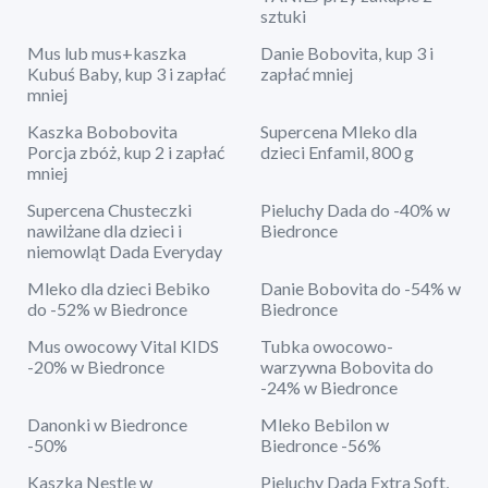
sztuki
Mus lub mus+kaszka
Danie Bobovita, kup 3 i
Kubuś Baby, kup 3 i zapłać
zapłać mniej
mniej
Kaszka Bobobovita
Supercena Mleko dla
Porcja zbóż, kup 2 i zapłać
dzieci Enfamil, 800 g
mniej
Supercena Chusteczki
Pieluchy Dada do -40% w
nawilżane dla dzieci i
Biedronce
niemowląt Dada Everyday
Mleko dla dzieci Bebiko
Danie Bobovita do -54% w
do -52% w Biedronce
Biedronce
Mus owocowy Vital KIDS
Tubka owocowo-
-20% w Biedronce
warzywna Bobovita do
-24% w Biedronce
Danonki w Biedronce
Mleko Bebilon w
-50%
Biedronce -56%
Kaszka Nestle w
Pieluchy Dada Extra Soft,