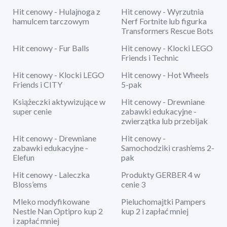
Hit cenowy - Hulajnoga z
Hit cenowy - Wyrzutnia
hamulcem tarczowym
Nerf Fortnite lub figurka
Transformers Rescue Bots
Hit cenowy - Fur Balls
Hit cenowy - Klocki LEGO
Friends i Technic
Hit cenowy - Klocki LEGO
Hit cenowy - Hot Wheels
Friends i CITY
5-pak
Książeczki aktywizujące w
Hit cenowy - Drewniane
super cenie
zabawki edukacyjne -
zwierzątka lub przebijak
Hit cenowy - Drewniane
Hit cenowy -
zabawki edukacyjne -
Samochodziki crash’ems 2-
Elefun
pak
Hit cenowy - Laleczka
Produkty GERBER 4 w
Bloss’ems
cenie 3
Mleko modyfikowane
Pieluchomajtki Pampers
Nestle Nan Optipro kup 2
kup 2 i zapłać mniej
i zapłać mniej