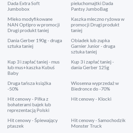
Dada Extra Soft
pieluchomajtki Dada
Jumbobox
Pantsy JumboBag
Mleko modyfikowane
Kaszka mleczno ryżowa w
NAN Optipro w promocji
promocji Drugi produkt
Drugi produkt taniej
taniej
Dania Gerber 190g - druga
Obiadek lub zupka
sztuka taniej
Garnier Junior - druga
sztuka taniej
Kup 3 i zapłać taniej - mus
Kup 3 i zapłać taniej -
lub mus+kaszka Kubuś
dania Gerber 125g
Baby
Druga tańsza książka
Wiosenna wyprzedaż w
-50%
Biedronce do -70%
Hit cenowy - Piłka z
Hit cenowy - Klocki
bohaterami bajek lub
reprezentacją Polski
Hit cenowy - Śpiewający
Hit cenowy - Samochodzik
ptaszek
Monster Truck