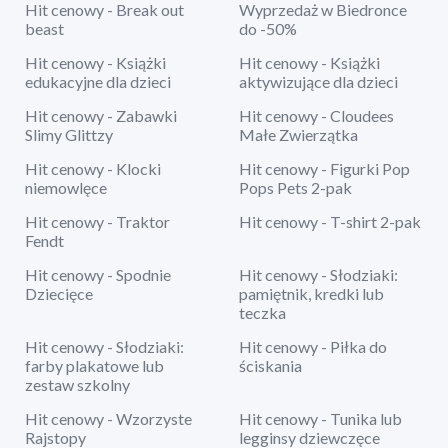
Hit cenowy - Break out
Wyprzedaż w Biedronce
beast
do -50%
Hit cenowy - Książki
Hit cenowy - Książki
edukacyjne dla dzieci
aktywizujące dla dzieci
Hit cenowy - Zabawki
Hit cenowy - Cloudees
Slimy Glittzy
Małe Zwierzątka
Hit cenowy - Klocki
Hit cenowy - Figurki Pop
niemowlęce
Pops Pets 2-pak
Hit cenowy - Traktor
Hit cenowy - T-shirt 2-pak
Fendt
Hit cenowy - Spodnie
Hit cenowy - Słodziaki:
Dziecięce
pamiętnik, kredki lub
teczka
Hit cenowy - Słodziaki:
Hit cenowy - Piłka do
farby plakatowe lub
ściskania
zestaw szkolny
Hit cenowy - Wzorzyste
Hit cenowy - Tunika lub
Rajstopy
legginsy dziewczęce