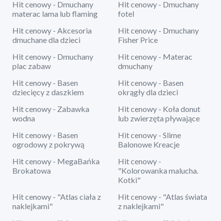
Hit cenowy - Dmuchany
Hit cenowy - Dmuchany
materac lama lub flaming
fotel
Hit cenowy - Akcesoria
Hit cenowy - Dmuchany
dmuchane dla dzieci
Fisher Price
Hit cenowy - Dmuchany
Hit cenowy - Materac
plac zabaw
dmuchany
Hit cenowy - Basen
Hit cenowy - Basen
dziecięcy z daszkiem
okrągły dla dzieci
Hit cenowy - Zabawka
Hit cenowy - Koła donut
wodna
lub zwierzęta pływające
Hit cenowy - Basen
Hit cenowy - Slime
ogrodowy z pokrywą
Balonowe Kreacje
Hit cenowy - MegaBańka
Hit cenowy -
Brokatowa
"Kolorowanka malucha.
Kotki"
Hit cenowy - "Atlas ciała z
Hit cenowy - "Atlas świata
naklejkami"
z naklejkami"