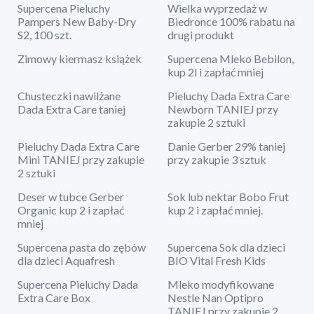
Supercena Pieluchy
Wielka wyprzedaż w
Pampers New Baby-Dry
Biedronce 100% rabatu na
S2, 100 szt.
drugi produkt
Zimowy kiermasz książek
Supercena Mleko Bebilon,
kup 2l i zapłać mniej
Chusteczki nawilżane
Pieluchy Dada Extra Care
Dada Extra Care taniej
Newborn TANIEJ przy
zakupie 2 sztuki
Pieluchy Dada Extra Care
Danie Gerber 29% taniej
Mini TANIEJ przy zakupie
przy zakupie 3 sztuk
2 sztuki
Deser w tubce Gerber
Sok lub nektar Bobo Frut
Organic kup 2 i zapłać
kup 2 i zapłać mniej.
mniej
Supercena pasta do zębów
Supercena Sok dla dzieci
dla dzieci Aquafresh
BIO Vital Fresh Kids
Supercena Pieluchy Dada
Mleko modyfikowane
Extra Care Box
Nestle Nan Optipro
TANIEJ przy zakupie 2