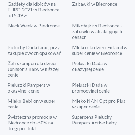
Gadżety dla kibiców na
Zabawki w Biedronce
EURO 2021 w Biedronce
od 5,49 zł
Black Week w Biedronce
Mikołajki w Biedronce -
zabawki w atrakcyjnych
cenach
Pieluchy Dada taniej przy
Mleko dla dzieci Enfamil w
zakupie dwóch opakowań
super cenie w Biedronce
Żel i szampon dla dzieci
Pieluszki Dada w
Johnson's Baby w niższej
okazyjnej cenie
cenie
Pieluszki Pampers w
Pieluszki Dada w
okazyjnej cenie
promocyjnej cenie
Mleko Bebilon w super
Mleko NAN Optipro Plus
cenie
w super cenie
Świąteczna promocja w
Supercena Pieluchy
Biedronce do -50% na
Pampers Active baby
drugi produkt