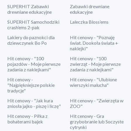
SUPERHIT Zabawki
Zabawki drewniane
drewniane edukacyjne
edukacyjne
SUPERHIT Samochodziki
Laleczka Bloss’ems
crash’ems 2-pak
Lakiery do paznokci dla
Hit cenowy - "Poznaję
dziewczynek Bo Po
świat. Dookoła świata +
naklejki"
Hit cenowy - "100
Hit cenowy - "100
pojazdów - Moje pierwsze
zwierząt - Moje pierwsze
zadania z naklejkami"
zadania z naklejkami"
Hit cenowy -
Hit cenowy - "Ulubione
"Najpiękniejsze polskie
wierszyki malucha"
tradycje"
Hit cenowy - "Jak kura
Hit cenowy - "Zwierzęta w
zniosła jajko - piszę i liczę"
ZOO"
Hit cenowy - Piłka z
Hit cenowy - Gra
bohaterami bajek
grzybobranie lub Soczyste
cytrynki