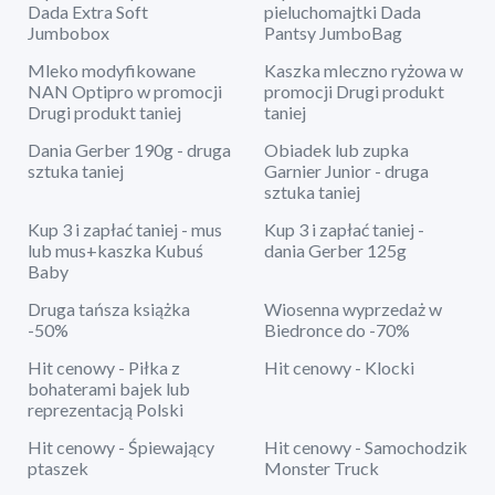
Dada Extra Soft
pieluchomajtki Dada
Jumbobox
Pantsy JumboBag
Mleko modyfikowane
Kaszka mleczno ryżowa w
NAN Optipro w promocji
promocji Drugi produkt
Drugi produkt taniej
taniej
Dania Gerber 190g - druga
Obiadek lub zupka
sztuka taniej
Garnier Junior - druga
sztuka taniej
Kup 3 i zapłać taniej - mus
Kup 3 i zapłać taniej -
lub mus+kaszka Kubuś
dania Gerber 125g
Baby
Druga tańsza książka
Wiosenna wyprzedaż w
-50%
Biedronce do -70%
Hit cenowy - Piłka z
Hit cenowy - Klocki
bohaterami bajek lub
reprezentacją Polski
Hit cenowy - Śpiewający
Hit cenowy - Samochodzik
ptaszek
Monster Truck