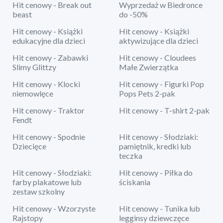
Hit cenowy - Break out
Wyprzedaż w Biedronce
beast
do -50%
Hit cenowy - Książki
Hit cenowy - Książki
edukacyjne dla dzieci
aktywizujące dla dzieci
Hit cenowy - Zabawki
Hit cenowy - Cloudees
Slimy Glittzy
Małe Zwierzątka
Hit cenowy - Klocki
Hit cenowy - Figurki Pop
niemowlęce
Pops Pets 2-pak
Hit cenowy - Traktor
Hit cenowy - T-shirt 2-pak
Fendt
Hit cenowy - Spodnie
Hit cenowy - Słodziaki:
Dziecięce
pamiętnik, kredki lub
teczka
Hit cenowy - Słodziaki:
Hit cenowy - Piłka do
farby plakatowe lub
ściskania
zestaw szkolny
Hit cenowy - Wzorzyste
Hit cenowy - Tunika lub
Rajstopy
legginsy dziewczęce