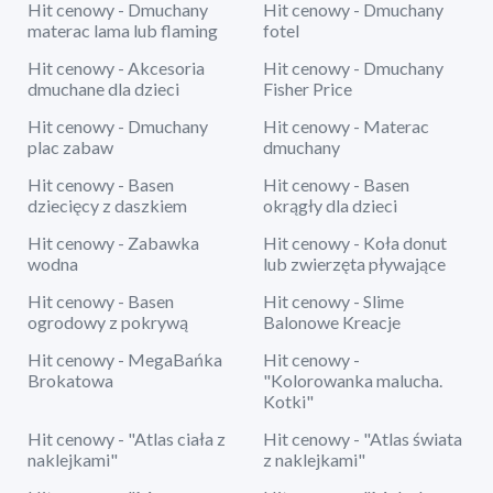
Hit cenowy - Dmuchany
Hit cenowy - Dmuchany
materac lama lub flaming
fotel
Hit cenowy - Akcesoria
Hit cenowy - Dmuchany
dmuchane dla dzieci
Fisher Price
Hit cenowy - Dmuchany
Hit cenowy - Materac
plac zabaw
dmuchany
Hit cenowy - Basen
Hit cenowy - Basen
dziecięcy z daszkiem
okrągły dla dzieci
Hit cenowy - Zabawka
Hit cenowy - Koła donut
wodna
lub zwierzęta pływające
Hit cenowy - Basen
Hit cenowy - Slime
ogrodowy z pokrywą
Balonowe Kreacje
Hit cenowy - MegaBańka
Hit cenowy -
Brokatowa
"Kolorowanka malucha.
Kotki"
Hit cenowy - "Atlas ciała z
Hit cenowy - "Atlas świata
naklejkami"
z naklejkami"