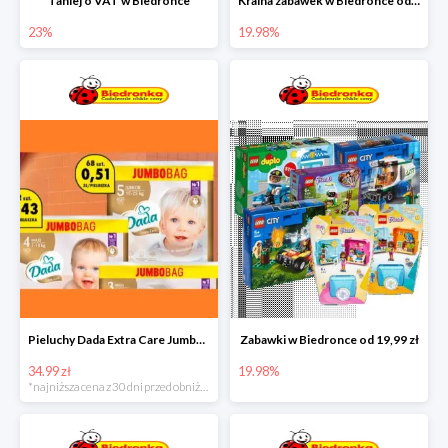
Taniej o VAT w Biedronce
Kraina zabawek w Biedronce od 19,99 zł
23%
19.98%
Pieluchy Dada Extra Care Jumbo Bag w super cenie
Zabawki w Biedronce od 19,99 zł
34.99 zł
19.98%
*najniższa cena z 30 dni przed obniżką