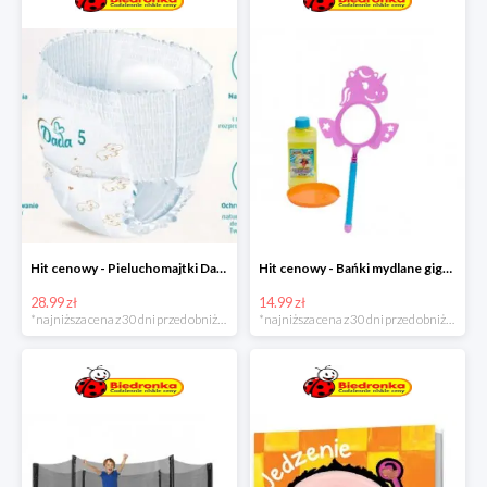
Hit cenowy - Pieluchomajtki Dada Pants
Hit cenowy - Bańki mydlane gigant lub płyn uzupełniający
28.99 zł
14.99 zł
*najniższa cena z 30 dni przed obniżką
*najniższa cena z 30 dni przed obniżką