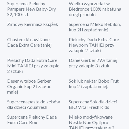
Supercena Pieluchy
Wielka wyprzedaż w
Pampers New Baby-Dry
Biedronce 100% rabatu na
S2, 100 szt.
drugi produkt
Zimowy kiermasz książek
Supercena Mleko Bebilon,
kup 2l i zapłać mniej
Chusteczki nawilżane
Pieluchy Dada Extra Care
Dada Extra Care taniej
Newborn TANIEJ przy
zakupie 2 sztuki
Pieluchy Dada Extra Care
Danie Gerber 29% taniej
Mini TANIEJ przy zakupie
przy zakupie 3 sztuk
2 sztuki
Deser w tubce Gerber
Sok lub nektar Bobo Frut
Organic kup 2 i zapłać
kup 2 i zapłać mniej.
mniej
Supercena pasta do zębów
Supercena Sok dla dzieci
dla dzieci Aquafresh
BIO Vital Fresh Kids
Supercena Pieluchy Dada
Mleko modyfikowane
Extra Care Box
Nestle Nan Optipro
TANIEJ przy zakupie 2