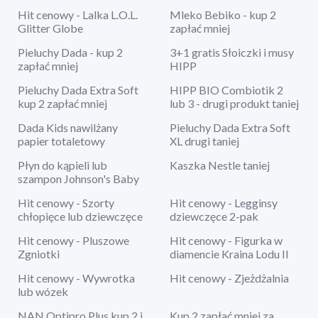
Hit cenowy - Lalka L.O.L.
Mleko Bebiko - kup 2
Glitter Globe
zapłać mniej
Pieluchy Dada - kup 2
3+1 gratis Słoiczki i musy
zapłać mniej
HIPP
Pieluchy Dada Extra Soft
HIPP BIO Combiotik 2
kup 2 zapłać mniej
lub 3 - drugi produkt taniej
Dada Kids nawilżany
Pieluchy Dada Extra Soft
papier totaletowy
XL drugi taniej
Płyn do kąpieli lub
Kaszka Nestle taniej
szampon Johnson's Baby
Hit cenowy - Szorty
Hit cenowy - Legginsy
chłopięce lub dziewczęce
dziewczęce 2-pak
Hit cenowy - Pluszowe
Hit cenowy - Figurka w
Zgniotki
diamencie Kraina Lodu II
Hit cenowy - Wywrotka
Hit cenowy - Zjeżdżalnia
lub wózek
NAN Optipro Plus kup 2 i
Kup 2 zapłać mniej za