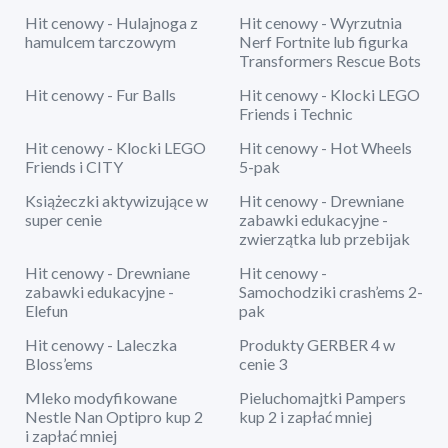
Hit cenowy - Hulajnoga z
Hit cenowy - Wyrzutnia
hamulcem tarczowym
Nerf Fortnite lub figurka
Transformers Rescue Bots
Hit cenowy - Fur Balls
Hit cenowy - Klocki LEGO
Friends i Technic
Hit cenowy - Klocki LEGO
Hit cenowy - Hot Wheels
Friends i CITY
5-pak
Książeczki aktywizujące w
Hit cenowy - Drewniane
super cenie
zabawki edukacyjne -
zwierzątka lub przebijak
Hit cenowy - Drewniane
Hit cenowy -
zabawki edukacyjne -
Samochodziki crash’ems 2-
Elefun
pak
Hit cenowy - Laleczka
Produkty GERBER 4 w
Bloss’ems
cenie 3
Mleko modyfikowane
Pieluchomajtki Pampers
Nestle Nan Optipro kup 2
kup 2 i zapłać mniej
i zapłać mniej