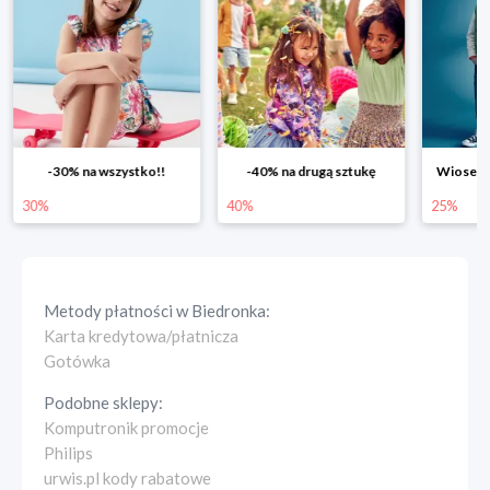
-30% na wszystko!!
-40% na drugą sztukę
Wiosenn
30%
40%
25%
Metody płatności w
Biedronka
:
Karta kredytowa/płatnicza
Gotówka
Podobne sklepy:
Komputronik promocje
Philips
urwis.pl kody rabatowe