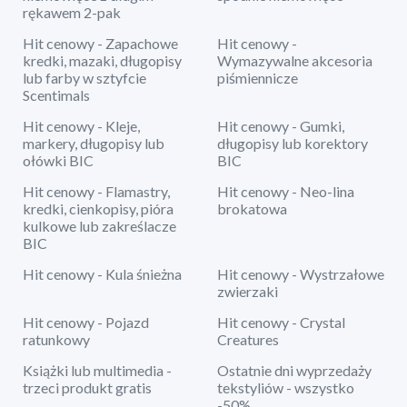
rękawem 2-pak
Hit cenowy - Zapachowe
Hit cenowy -
kredki, mazaki, długopisy
Wymazywalne akcesoria
lub farby w sztyfcie
piśmiennicze
Scentimals
Hit cenowy - Kleje,
Hit cenowy - Gumki,
markery, długopisy lub
długopisy lub korektory
ołówki BIC
BIC
Hit cenowy - Flamastry,
Hit cenowy - Neo-lina
kredki, cienkopisy, pióra
brokatowa
kulkowe lub zakreślacze
BIC
Hit cenowy - Kula śnieżna
Hit cenowy - Wystrzałowe
zwierzaki
Hit cenowy - Pojazd
Hit cenowy - Crystal
ratunkowy
Creatures
Książki lub multimedia -
Ostatnie dni wyprzedaży
trzeci produkt gratis
tekstyliów - wszystko
-50%