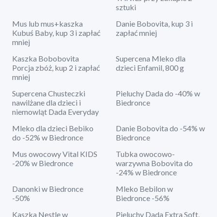
sztuki
Mus lub mus+kaszka
Danie Bobovita, kup 3 i
Kubuś Baby, kup 3 i zapłać
zapłać mniej
mniej
Kaszka Bobobovita
Supercena Mleko dla
Porcja zbóż, kup 2 i zapłać
dzieci Enfamil, 800 g
mniej
Supercena Chusteczki
Pieluchy Dada do -40% w
nawilżane dla dzieci i
Biedronce
niemowląt Dada Everyday
Mleko dla dzieci Bebiko
Danie Bobovita do -54% w
do -52% w Biedronce
Biedronce
Mus owocowy Vital KIDS
Tubka owocowo-
-20% w Biedronce
warzywna Bobovita do
-24% w Biedronce
Danonki w Biedronce
Mleko Bebilon w
-50%
Biedronce -56%
Kaszka Nestle w
Pieluchy Dada Extra Soft,