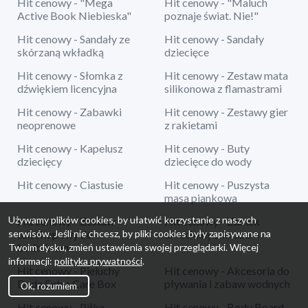
Hit cenowy - "Mega
Hit cenowy - "Maluch
Active Book Niebieska"
poznaje świat. Nie!"
Hit cenowy - Sandały ze
Hit cenowy - Sandały
skórzaną wkładką
dziecięce
Hit cenowy - Słomka z
Hit cenowy - Zestaw mata
dźwiękiem licencyjna
silikonowa z flamastrami
Hit cenowy - Zabawki
Hit cenowy - Zestawy gier
neoprenowe
z rakietami
Hit cenowy - Kapelusz
Hit cenowy - Buty
dziecięcy
dziecięce do wody
Hit cenowy - Ciastusie
Hit cenowy - Puszysta
masa piankowa
Używamy plików cookies, by ułatwić korzystanie z naszych
Hit cenowy - Zestaw
Hit cenowy - Zamek
serwisów. Jeśli nie chcesz, by pliki cookies były zapisywane na
teleskopowy do
dmuchany z koszem
badmintona
Twoim dysku, zmień ustawienia swojej przeglądarki. Więcej
informacji:
polityka prywatności
.
Hit cenowy - Pieluchy
Hit cenowy - Akcesoria do
Dada Extra Care Box
pływania i zabaw wodnych
Ok, rozumiem
Hit cenowy - Piłka
Hit cenowy - Body Board