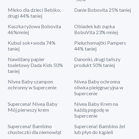
Mleko dla dzieci Bebiko,
Danie Bobovita 25% taniej
drugi 44% taniej
Kaszka ryżowa Bobovita
Obiadek lub zupka
46%mniej
BoboVita 23% mniej
Kubuś sok+woda 74%
Pieluchomajtki Pampers
taniej
44% taniej
Nawilżany papier
Danonki, drugi tańszy
toaletowy Dada Kids 50%
produkt 50% taniej
taniej
Nivea Baby szampon
Nivea Baby ochronna
ochronny w Supercenie
oliwka pielęgnacyjna w
Supercenie
Supercena! Nivea Baby
Nivea Baby Krem na
Mój pierwszy krem
każdą pogodę w
Supercenie
Supercena! Bambino
Supercena! Bambino żel
chusteczki dla niemowląt
lub płyn do kąpieli