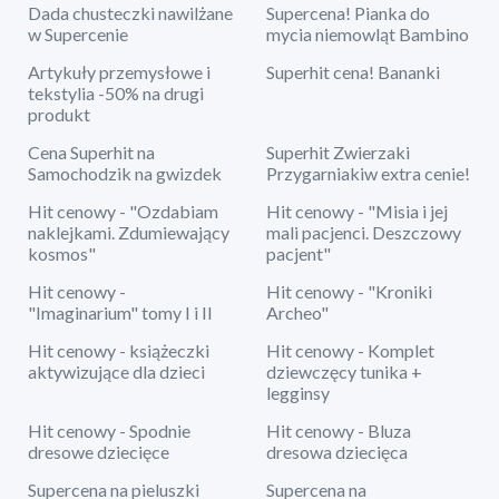
Dada chusteczki nawilżane
Supercena! Pianka do
w Supercenie
mycia niemowląt Bambino
Artykuły przemysłowe i
Superhit cena! Bananki
tekstylia -50% na drugi
produkt
Cena Superhit na
Superhit Zwierzaki
Samochodzik na gwizdek
Przygarniakiw extra cenie!
Hit cenowy - "Ozdabiam
Hit cenowy - "Misia i jej
naklejkami. Zdumiewający
mali pacjenci. Deszczowy
kosmos"
pacjent"
Hit cenowy -
Hit cenowy - "Kroniki
"Imaginarium" tomy I i II
Archeo"
Hit cenowy - książeczki
Hit cenowy - Komplet
aktywizujące dla dzieci
dziewczęcy tunika +
legginsy
Hit cenowy - Spodnie
Hit cenowy - Bluza
dresowe dziecięce
dresowa dziecięca
Supercena na pieluszki
Supercena na