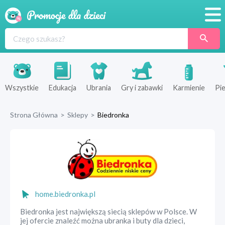
Promocje
Produkty
Sklepy
Wszystkie
Edukacja
Ubrania
Gry i zabawki
Karmienie
Pie
Blog
Strona Główna
>
Sklepy
>
Biedronka
Wyprawka
home.biedronka.pl
Biedronka jest największą siecią sklepów w Polsce. W
jej ofercie znaleźć można ubranka i buty dla dzieci,