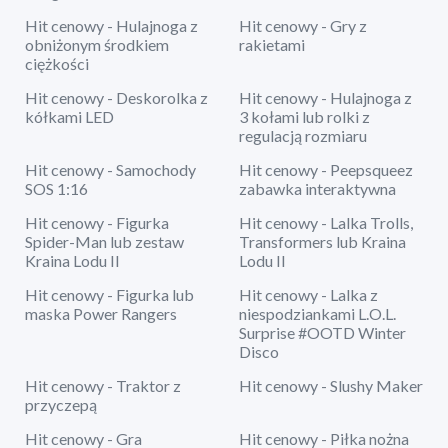
Hit cenowy - Hulajnoga z
Hit cenowy - Gry z
obniżonym środkiem
rakietami
ciężkości
Hit cenowy - Deskorolka z
Hit cenowy - Hulajnoga z
kółkami LED
3 kołami lub rolki z
regulacją rozmiaru
Hit cenowy - Samochody
Hit cenowy - Peepsqueez
SOS 1:16
zabawka interaktywna
Hit cenowy - Figurka
Hit cenowy - Lalka Trolls,
Spider-Man lub zestaw
Transformers lub Kraina
Kraina Lodu II
Lodu II
Hit cenowy - Figurka lub
Hit cenowy - Lalka z
maska Power Rangers
niespodziankami L.O.L.
Surprise #OOTD Winter
Disco
Hit cenowy - Traktor z
Hit cenowy - Slushy Maker
przyczepą
Hit cenowy - Gra
Hit cenowy - Piłka nożna