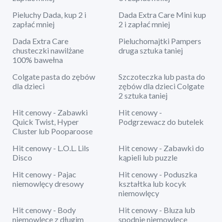
Pieluchy Dada, kup 2 i
Dada Extra Care Mini kup
zapłać mniej
2 i zapłać mniej
Dada Extra Care
Pieluchomajtki Pampers
chusteczki nawilżane
druga sztuka taniej
100% bawełna
Colgate pasta do zębów
Szczoteczka lub pasta do
dla dzieci
zębów dla dzieci Colgate
2 sztuka taniej
Hit cenowy - Zabawki
Hit cenowy -
Quick Twist, Hyper
Podgrzewacz do butelek
Cluster lub Pooparoose
Hit cenowy - L.O.L. Lils
Hit cenowy - Zabawki do
Disco
kąpieli lub puzzle
Hit cenowy - Pajac
Hit cenowy - Poduszka
niemowlęcy dresowy
kształtka lub kocyk
niemowlęcy
Hit cenowy - Body
Hit cenowy - Bluza lub
niemowlęce z długim
spodnie niemowlęce