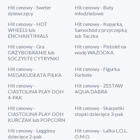
Hit cenowy - Sweter
Hit cenowy - Buty
dziewczęcy
młodzieżowe
Hit cenowy - HOT
Hit cenowy - Koparka,
WHEELS lub
Samochód z przyczepką
ENCHANTIMALS
lub Taczka
Hit cenowy - Gra
Hit cenowy - Pistolet na
GRZYBOBRANIE lub
wodę WAZOOKA
SOCZYSTE CYTRYNKI
Hit cenowy -
Hit cenowy - Figurka
MEGAKUDŁATA PIŁKA
Fortnite
Hit cenowy -
Hit cenowy - ZESTAW
CIASTOLINA PLAY-DOH
AQUA DABRA
4-PAK
Hit cenowy -
Hit cenowy - Skarpetki
CIASTOLINA PLAY-DOH
stopki dziecięce 3-pak
KURCZAK lub POPCORN
Hit cenowy - Legginsy
Hit cenowy - Lalka L.O.L.
dziecięce 2-pak
O.M.G