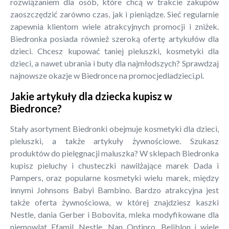
rozwiązaniem dla osób, które chcą w trakcie zakupów
zaoszczędzić zarówno czas, jak i pieniądze. Sieć regularnie
zapewnia klientom wiele atrakcyjnych promocji i zniżek.
Biedronka posiada również szeroką ofertę artykułów dla
dzieci. Chcesz kupować taniej pieluszki, kosmetyki dla
dzieci, a nawet ubrania i buty dla najmłodszych? Sprawdzaj
najnowsze okazje w Biedronce na promocjedladzieci.pl.
Jakie artykuły dla dziecka kupisz w
Biedronce?
Stały asortyment Biedronki obejmuje kosmetyki dla dzieci,
pieluszki, a także artykuły żywnościowe. Szukasz
produktów do pielęgnacji maluszka? W sklepach Biedronka
kupisz pieluchy i chusteczki nawilżające marek Dada i
Pampers, oraz popularne kosmetyki wielu marek, między
innymi Johnsons Babyi Bambino. Bardzo atrakcyjna jest
także oferta żywnościowa, w której znajdziesz kaszki
Nestle, dania Gerber i Bobovita, mleka modyfikowane dla
niemowląt Efamil, Nestle, Nan Optipro, Beliblon i wiele