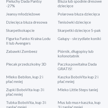
Pieluchy Dada Pantsy
Bluza lub spodnie dresowe
-27%
dziecięce
Jeansy młodzieżowe
Polarowa bluza dziecięca
Dziecięca bluza dresowa
Tenisówki dziecięce
Skarpetkokapcie
Skarpetki dziecięce 5-pak
Figurka Funko Kraina Lodu
Galupy - skrzydlate koniki
II lub Avengers
Zabawki Zombeez
Piórnik, długopisy lub
kołonotatnik
Plecak przedszkolny 3D
Paczka powitalna Dada
GRATIS!
Mleko Bebilon, kup 2 i
Kaszka BoboVita kup 2 i
płać mniej
płać mniej
Zupki BoboVita kup 3 i
Mleko Little Steps taniej
płać mniej
Tubka BoboVita, kup 3 i
Mus lub mus+kaszka, kup
zapłać mniej
3 i zapłać mniej