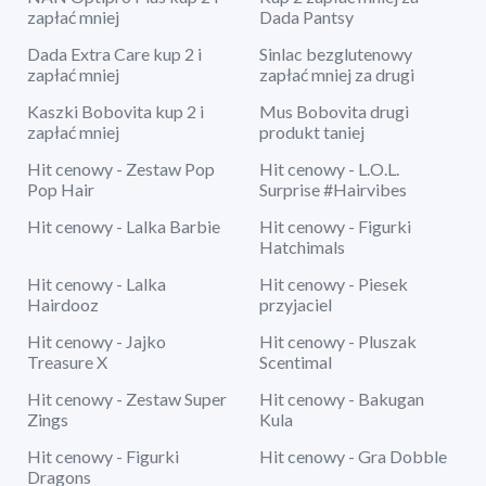
zapłać mniej
Dada Pantsy
Dada Extra Care kup 2 i
Sinlac bezglutenowy
zapłać mniej
zapłać mniej za drugi
Kaszki Bobovita kup 2 i
Mus Bobovita drugi
zapłać mniej
produkt taniej
Hit cenowy - Zestaw Pop
Hit cenowy - L.O.L.
Pop Hair
Surprise #Hairvibes
Hit cenowy - Lalka Barbie
Hit cenowy - Figurki
Hatchimals
Hit cenowy - Lalka
Hit cenowy - Piesek
Hairdooz
przyjaciel
Hit cenowy - Jajko
Hit cenowy - Pluszak
Treasure X
Scentimal
Hit cenowy - Zestaw Super
Hit cenowy - Bakugan
Zings
Kula
Hit cenowy - Figurki
Hit cenowy - Gra Dobble
Dragons