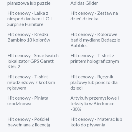
planszowa lub puzzle
Adidas Glider
Hit cenowy - Lalka z
Hit cenowy - Zestaw na
niespodziankami L.O.L.
dzień dziecka
Surprise Furniture
Hit cenowy - Kredki
Hit cenowy - Kolorowe
Bambino 18 kolorów
bańki mydlane Bedazzle
Bubbles
Hit cenowy - Smartwatch
Hit cenowy - T-shirt z
lokalizator GPS Garett
printem holograficznym
Kids 2
Hit cenowy - T-shirt
Hit cenowy - Ręcznik
młodzieżowy z krótkim
plażowy lub ponczo dla
rękawem
dzieci
Hit cenowy - Piniata
Artykuły przemysłowe i
urodzinowa
tekstylia w Biedronce
-30%
Hit cenowy - Pościel
Hit cenowy - Materac lub
bawełniana z licencją
koło do pływania