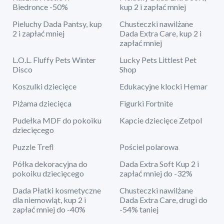
Biedronce -50%
kup 2 i zapłać mniej
Pieluchy Dada Pantsy, kup
Chusteczki nawilżane
2 i zapłać mniej
Dada Extra Care, kup 2 i
zapłać mniej
L.O.L. Fluffy Pets Winter
Lucky Pets Littlest Pet
Disco
Shop
Koszulki dziecięce
Edukacyjne klocki Hemar
Piżama dziecięca
Figurki Fortnite
Pudełka MDF do pokoiku
Kapcie dziecięce Zetpol
dziecięcego
Puzzle Trefl
Pościel polarowa
Półka dekoracyjna do
Dada Extra Soft Kup 2 i
pokoiku dziecięcego
zapłać mniej do -32%
Dada Płatki kosmetyczne
Chusteczki nawilżane
dla niemowląt, kup 2 i
Dada Extra Care, drugi do
zapłać mniej do -40%
-54% taniej