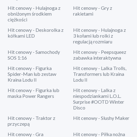
Hit cenowy - Hulajnoga z
Hit cenowy - Gry z
obniżonym środkiem
rakietami
ciężkości
Hit cenowy - Deskorolka z
Hit cenowy - Hulajnoga z
kółkami LED
3 kołami lub rolki z
regulacją rozmiaru
Hit cenowy - Samochody
Hit cenowy - Peepsqueez
SOS 1:16
zabawka interaktywna
Hit cenowy - Figurka
Hit cenowy - Lalka Trolls,
Spider-Man lub zestaw
Transformers lub Kraina
Kraina Lodu II
Lodu II
Hit cenowy - Figurka lub
Hit cenowy - Lalka z
maska Power Rangers
niespodziankami L.O.L.
Surprise #OOTD Winter
Disco
Hit cenowy - Traktor z
Hit cenowy - Slushy Maker
przyczepą
Hit cenowy - Gra
Hit cenowy - Piłka nożna