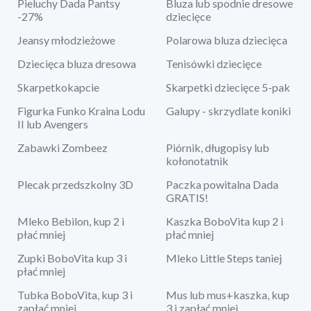
Pieluchy Dada Pantsy
Bluza lub spodnie dresowe
-27%
dziecięce
Jeansy młodzieżowe
Polarowa bluza dziecięca
Dziecięca bluza dresowa
Tenisówki dziecięce
Skarpetkokapcie
Skarpetki dziecięce 5-pak
Figurka Funko Kraina Lodu
Galupy - skrzydlate koniki
II lub Avengers
Zabawki Zombeez
Piórnik, długopisy lub
kołonotatnik
Plecak przedszkolny 3D
Paczka powitalna Dada
GRATIS!
Mleko Bebilon, kup 2 i
Kaszka BoboVita kup 2 i
płać mniej
płać mniej
Zupki BoboVita kup 3 i
Mleko Little Steps taniej
płać mniej
Tubka BoboVita, kup 3 i
Mus lub mus+kaszka, kup
zapłać mniej
3 i zapłać mniej