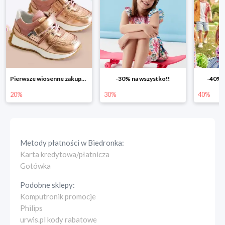
Pierwsze wiosenne zakupy -20%
-30% na wszystko!!
-40% n
20%
30%
40%
Metody płatności w
Biedronka
:
Karta kredytowa/płatnicza
Gotówka
Podobne sklepy:
Komputronik promocje
Philips
urwis.pl kody rabatowe