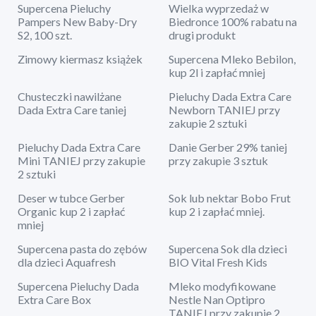
Supercena Pieluchy
Wielka wyprzedaż w
Pampers New Baby-Dry
Biedronce 100% rabatu na
S2, 100 szt.
drugi produkt
Zimowy kiermasz książek
Supercena Mleko Bebilon,
kup 2l i zapłać mniej
Chusteczki nawilżane
Pieluchy Dada Extra Care
Dada Extra Care taniej
Newborn TANIEJ przy
zakupie 2 sztuki
Pieluchy Dada Extra Care
Danie Gerber 29% taniej
Mini TANIEJ przy zakupie
przy zakupie 3 sztuk
2 sztuki
Deser w tubce Gerber
Sok lub nektar Bobo Frut
Organic kup 2 i zapłać
kup 2 i zapłać mniej.
mniej
Supercena pasta do zębów
Supercena Sok dla dzieci
dla dzieci Aquafresh
BIO Vital Fresh Kids
Supercena Pieluchy Dada
Mleko modyfikowane
Extra Care Box
Nestle Nan Optipro
TANIEJ przy zakupie 2