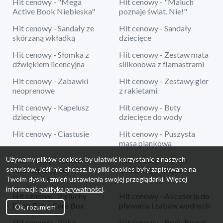
Hit cenowy - "Mega
Hit cenowy - "Maluch
Active Book Niebieska"
poznaje świat. Nie!"
Hit cenowy - Sandały ze
Hit cenowy - Sandały
skórzaną wkładką
dziecięce
Hit cenowy - Słomka z
Hit cenowy - Zestaw mata
dźwiękiem licencyjna
silikonowa z flamastrami
Hit cenowy - Zabawki
Hit cenowy - Zestawy gier
neoprenowe
z rakietami
Hit cenowy - Kapelusz
Hit cenowy - Buty
dziecięcy
dziecięce do wody
Hit cenowy - Ciastusie
Hit cenowy - Puszysta
masa piankowa
Używamy plików cookies, by ułatwić korzystanie z naszych
Hit cenowy - Zestaw
Hit cenowy - Zamek
serwisów. Jeśli nie chcesz, by pliki cookies były zapisywane na
teleskopowy do
dmuchany z koszem
badmintona
Twoim dysku, zmień ustawienia swojej przeglądarki. Więcej
informacji:
polityka prywatności
.
Hit cenowy - Pieluchy
Hit cenowy - Akcesoria do
Dada Extra Care Box
pływania i zabaw wodnych
Ok, rozumiem
Hit cenowy - Piłka
Hit cenowy - Body Board