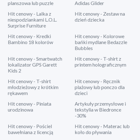
planszowa lub puzzle
Adidas Glider
Hit cenowy - Lalka z
Hit cenowy - Zestaw na
niespodziankami L.O.L.
dzień dziecka
Surprise Furniture
Hit cenowy - Kredki
Hit cenowy - Kolorowe
Bambino 18 kolorów
bańki mydlane Bedazzle
Bubbles
Hit cenowy - Smartwatch
Hit cenowy - T-shirt z
lokalizator GPS Garett
printem holograficznym
Kids 2
Hit cenowy - T-shirt
Hit cenowy - Ręcznik
młodzieżowy z krótkim
plażowy lub ponczo dla
rękawem
dzieci
Hit cenowy - Piniata
Artykuły przemysłowe i
urodzinowa
tekstylia w Biedronce
-30%
Hit cenowy - Pościel
Hit cenowy - Materac lub
bawełniana z licencją
koło do pływania