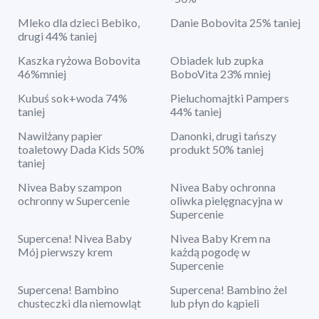
Mleko dla dzieci Bebiko,
Danie Bobovita 25% taniej
drugi 44% taniej
Kaszka ryżowa Bobovita
Obiadek lub zupka
46%mniej
BoboVita 23% mniej
Kubuś sok+woda 74%
Pieluchomajtki Pampers
taniej
44% taniej
Nawilżany papier
Danonki, drugi tańszy
toaletowy Dada Kids 50%
produkt 50% taniej
taniej
Nivea Baby szampon
Nivea Baby ochronna
ochronny w Supercenie
oliwka pielęgnacyjna w
Supercenie
Supercena! Nivea Baby
Nivea Baby Krem na
Mój pierwszy krem
każdą pogodę w
Supercenie
Supercena! Bambino
Supercena! Bambino żel
chusteczki dla niemowląt
lub płyn do kąpieli