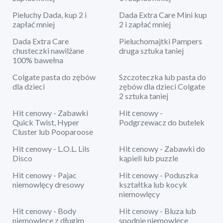
Pieluchy Dada, kup 2 i
Dada Extra Care Mini kup
zapłać mniej
2 i zapłać mniej
Dada Extra Care
Pieluchomajtki Pampers
chusteczki nawilżane
druga sztuka taniej
100% bawełna
Colgate pasta do zębów
Szczoteczka lub pasta do
dla dzieci
zębów dla dzieci Colgate
2 sztuka taniej
Hit cenowy - Zabawki
Hit cenowy -
Quick Twist, Hyper
Podgrzewacz do butelek
Cluster lub Pooparoose
Hit cenowy - L.O.L. Lils
Hit cenowy - Zabawki do
Disco
kąpieli lub puzzle
Hit cenowy - Pajac
Hit cenowy - Poduszka
niemowlęcy dresowy
kształtka lub kocyk
niemowlęcy
Hit cenowy - Body
Hit cenowy - Bluza lub
niemowlęce z długim
spodnie niemowlęce