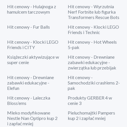
Hit cenowy - Hulajnoga z
Hit cenowy - Wyrzutnia
hamulcem tarczowym
Nerf Fortnite lub figurka
Transformers Rescue Bots
Hit cenowy - Fur Balls
Hit cenowy - Klocki LEGO
Friends i Technic
Hit cenowy - Klocki LEGO
Hit cenowy - Hot Wheels
Friends i CITY
5-pak
Książeczki aktywizujące w
Hit cenowy - Drewniane
super cenie
zabawki edukacyjne -
zwierzątka lub przebijak
Hit cenowy - Drewniane
Hit cenowy -
zabawki edukacyjne -
Samochodziki crash’ems 2-
Elefun
pak
Hit cenowy - Laleczka
Produkty GERBER 4 w
Bloss’ems
cenie 3
Mleko modyfikowane
Pieluchomajtki Pampers
Nestle Nan Optipro kup 2
kup 2 i zapłać mniej
i zapłać mniej