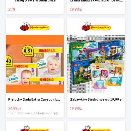
Taniej o VAT w Biedronce
Kraina zabawek w Biedronce od 19,99 zł
23%
19.98%
Pieluchy Dada Extra Care Jumbo Bag w super cenie
Zabawki w Biedronce od 19,99 zł
34.99 zł
19.98%
*najniższa cena z 30 dni przed obniżką