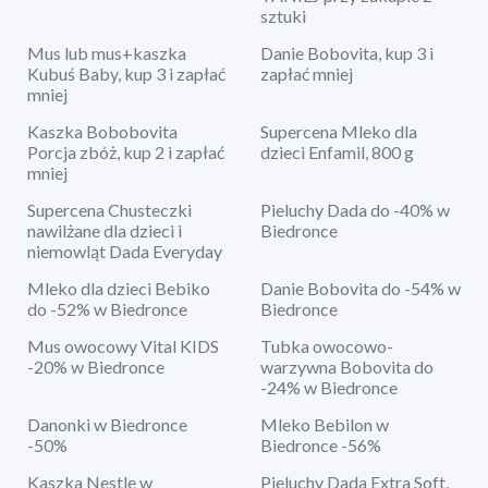
sztuki
Mus lub mus+kaszka
Danie Bobovita, kup 3 i
Kubuś Baby, kup 3 i zapłać
zapłać mniej
mniej
Kaszka Bobobovita
Supercena Mleko dla
Porcja zbóż, kup 2 i zapłać
dzieci Enfamil, 800 g
mniej
Supercena Chusteczki
Pieluchy Dada do -40% w
nawilżane dla dzieci i
Biedronce
niemowląt Dada Everyday
Mleko dla dzieci Bebiko
Danie Bobovita do -54% w
do -52% w Biedronce
Biedronce
Mus owocowy Vital KIDS
Tubka owocowo-
-20% w Biedronce
warzywna Bobovita do
-24% w Biedronce
Danonki w Biedronce
Mleko Bebilon w
-50%
Biedronce -56%
Kaszka Nestle w
Pieluchy Dada Extra Soft,