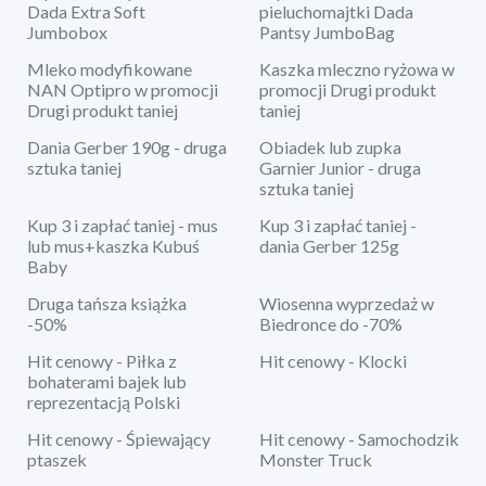
Dada Extra Soft
pieluchomajtki Dada
Jumbobox
Pantsy JumboBag
Mleko modyfikowane
Kaszka mleczno ryżowa w
NAN Optipro w promocji
promocji Drugi produkt
Drugi produkt taniej
taniej
Dania Gerber 190g - druga
Obiadek lub zupka
sztuka taniej
Garnier Junior - druga
sztuka taniej
Kup 3 i zapłać taniej - mus
Kup 3 i zapłać taniej -
lub mus+kaszka Kubuś
dania Gerber 125g
Baby
Druga tańsza książka
Wiosenna wyprzedaż w
-50%
Biedronce do -70%
Hit cenowy - Piłka z
Hit cenowy - Klocki
bohaterami bajek lub
reprezentacją Polski
Hit cenowy - Śpiewający
Hit cenowy - Samochodzik
ptaszek
Monster Truck