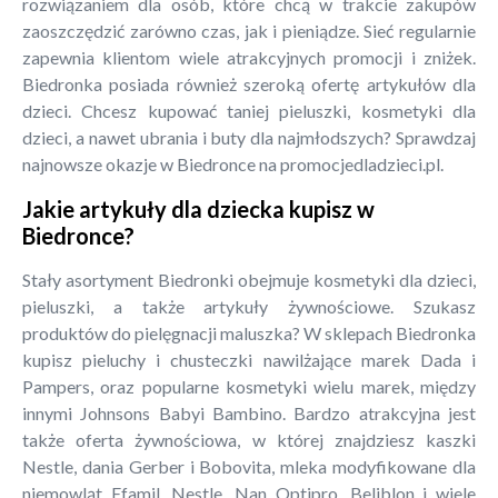
rozwiązaniem dla osób, które chcą w trakcie zakupów
zaoszczędzić zarówno czas, jak i pieniądze. Sieć regularnie
zapewnia klientom wiele atrakcyjnych promocji i zniżek.
Biedronka posiada również szeroką ofertę artykułów dla
dzieci. Chcesz kupować taniej pieluszki, kosmetyki dla
dzieci, a nawet ubrania i buty dla najmłodszych? Sprawdzaj
najnowsze okazje w Biedronce na promocjedladzieci.pl.
Jakie artykuły dla dziecka kupisz w
Biedronce?
Stały asortyment Biedronki obejmuje kosmetyki dla dzieci,
pieluszki, a także artykuły żywnościowe. Szukasz
produktów do pielęgnacji maluszka? W sklepach Biedronka
kupisz pieluchy i chusteczki nawilżające marek Dada i
Pampers, oraz popularne kosmetyki wielu marek, między
innymi Johnsons Babyi Bambino. Bardzo atrakcyjna jest
także oferta żywnościowa, w której znajdziesz kaszki
Nestle, dania Gerber i Bobovita, mleka modyfikowane dla
niemowląt Efamil, Nestle, Nan Optipro, Beliblon i wiele