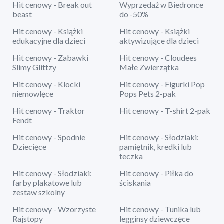
Hit cenowy - Break out
Wyprzedaż w Biedronce
beast
do -50%
Hit cenowy - Książki
Hit cenowy - Książki
edukacyjne dla dzieci
aktywizujące dla dzieci
Hit cenowy - Zabawki
Hit cenowy - Cloudees
Slimy Glittzy
Małe Zwierzątka
Hit cenowy - Klocki
Hit cenowy - Figurki Pop
niemowlęce
Pops Pets 2-pak
Hit cenowy - Traktor
Hit cenowy - T-shirt 2-pak
Fendt
Hit cenowy - Spodnie
Hit cenowy - Słodziaki:
Dziecięce
pamiętnik, kredki lub
teczka
Hit cenowy - Słodziaki:
Hit cenowy - Piłka do
farby plakatowe lub
ściskania
zestaw szkolny
Hit cenowy - Wzorzyste
Hit cenowy - Tunika lub
Rajstopy
legginsy dziewczęce