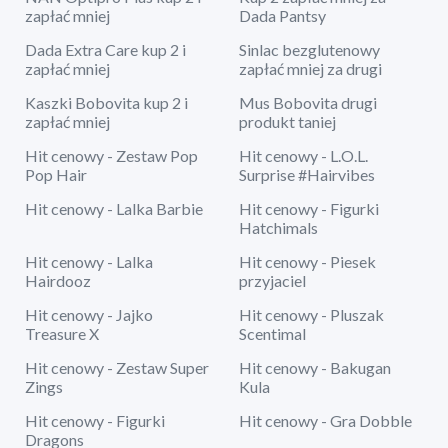
zapłać mniej
Dada Pantsy
Dada Extra Care kup 2 i
Sinlac bezglutenowy
zapłać mniej
zapłać mniej za drugi
Kaszki Bobovita kup 2 i
Mus Bobovita drugi
zapłać mniej
produkt taniej
Hit cenowy - Zestaw Pop
Hit cenowy - L.O.L.
Pop Hair
Surprise #Hairvibes
Hit cenowy - Lalka Barbie
Hit cenowy - Figurki
Hatchimals
Hit cenowy - Lalka
Hit cenowy - Piesek
Hairdooz
przyjaciel
Hit cenowy - Jajko
Hit cenowy - Pluszak
Treasure X
Scentimal
Hit cenowy - Zestaw Super
Hit cenowy - Bakugan
Zings
Kula
Hit cenowy - Figurki
Hit cenowy - Gra Dobble
Dragons