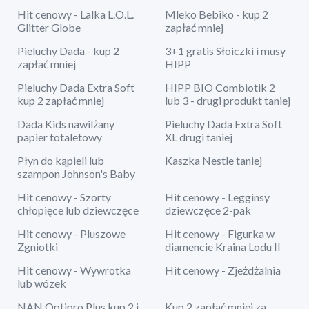
Hit cenowy - Lalka L.O.L.
Mleko Bebiko - kup 2
Glitter Globe
zapłać mniej
Pieluchy Dada - kup 2
3+1 gratis Słoiczki i musy
zapłać mniej
HIPP
Pieluchy Dada Extra Soft
HIPP BIO Combiotik 2
kup 2 zapłać mniej
lub 3 - drugi produkt taniej
Dada Kids nawilżany
Pieluchy Dada Extra Soft
papier totaletowy
XL drugi taniej
Płyn do kąpieli lub
Kaszka Nestle taniej
szampon Johnson's Baby
Hit cenowy - Szorty
Hit cenowy - Legginsy
chłopięce lub dziewczęce
dziewczęce 2-pak
Hit cenowy - Pluszowe
Hit cenowy - Figurka w
Zgniotki
diamencie Kraina Lodu II
Hit cenowy - Wywrotka
Hit cenowy - Zjeżdżalnia
lub wózek
NAN Optipro Plus kup 2 i
Kup 2 zapłać mniej za