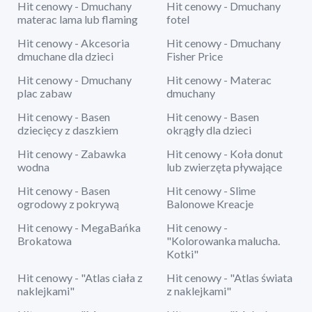
Hit cenowy - Dmuchany
Hit cenowy - Dmuchany
materac lama lub flaming
fotel
Hit cenowy - Akcesoria
Hit cenowy - Dmuchany
dmuchane dla dzieci
Fisher Price
Hit cenowy - Dmuchany
Hit cenowy - Materac
plac zabaw
dmuchany
Hit cenowy - Basen
Hit cenowy - Basen
dziecięcy z daszkiem
okrągły dla dzieci
Hit cenowy - Zabawka
Hit cenowy - Koła donut
wodna
lub zwierzęta pływające
Hit cenowy - Basen
Hit cenowy - Slime
ogrodowy z pokrywą
Balonowe Kreacje
Hit cenowy - MegaBańka
Hit cenowy -
Brokatowa
"Kolorowanka malucha.
Kotki"
Hit cenowy - "Atlas ciała z
Hit cenowy - "Atlas świata
naklejkami"
z naklejkami"