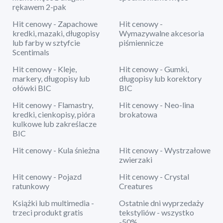
rękawem 2-pak
Hit cenowy - Zapachowe
Hit cenowy -
kredki, mazaki, długopisy
Wymazywalne akcesoria
lub farby w sztyfcie
piśmiennicze
Scentimals
Hit cenowy - Kleje,
Hit cenowy - Gumki,
markery, długopisy lub
długopisy lub korektory
ołówki BIC
BIC
Hit cenowy - Flamastry,
Hit cenowy - Neo-lina
kredki, cienkopisy, pióra
brokatowa
kulkowe lub zakreślacze
BIC
Hit cenowy - Kula śnieżna
Hit cenowy - Wystrzałowe
zwierzaki
Hit cenowy - Pojazd
Hit cenowy - Crystal
ratunkowy
Creatures
Książki lub multimedia -
Ostatnie dni wyprzedaży
trzeci produkt gratis
tekstyliów - wszystko
-50%