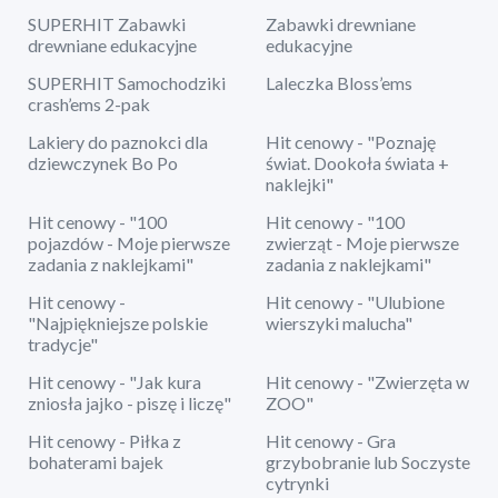
SUPERHIT Zabawki
Zabawki drewniane
drewniane edukacyjne
edukacyjne
SUPERHIT Samochodziki
Laleczka Bloss’ems
crash’ems 2-pak
Lakiery do paznokci dla
Hit cenowy - "Poznaję
dziewczynek Bo Po
świat. Dookoła świata +
naklejki"
Hit cenowy - "100
Hit cenowy - "100
pojazdów - Moje pierwsze
zwierząt - Moje pierwsze
zadania z naklejkami"
zadania z naklejkami"
Hit cenowy -
Hit cenowy - "Ulubione
"Najpiękniejsze polskie
wierszyki malucha"
tradycje"
Hit cenowy - "Jak kura
Hit cenowy - "Zwierzęta w
zniosła jajko - piszę i liczę"
ZOO"
Hit cenowy - Piłka z
Hit cenowy - Gra
bohaterami bajek
grzybobranie lub Soczyste
cytrynki