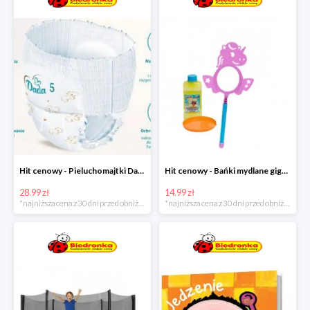
Hit cenowy - Pieluchomajtki Dada Pants
Hit cenowy - Bańki mydlane gigant lub płyn uzupełniający
28.99 zł
14.99 zł
*najniższa cena z 30 dni przed obniżką
*najniższa cena z 30 dni przed obniżką