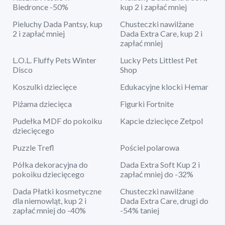
Biedronce -50%
kup 2 i zapłać mniej
Pieluchy Dada Pantsy, kup
Chusteczki nawilżane
2 i zapłać mniej
Dada Extra Care, kup 2 i
zapłać mniej
L.O.L. Fluffy Pets Winter
Lucky Pets Littlest Pet
Disco
Shop
Koszulki dziecięce
Edukacyjne klocki Hemar
Piżama dziecięca
Figurki Fortnite
Pudełka MDF do pokoiku
Kapcie dziecięce Zetpol
dziecięcego
Puzzle Trefl
Pościel polarowa
Półka dekoracyjna do
Dada Extra Soft Kup 2 i
pokoiku dziecięcego
zapłać mniej do -32%
Dada Płatki kosmetyczne
Chusteczki nawilżane
dla niemowląt, kup 2 i
Dada Extra Care, drugi do
zapłać mniej do -40%
-54% taniej