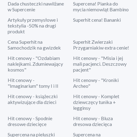
Dada chusteczki nawilżane
Supercena! Pianka do
w Supercenie
mycia niemowląt Bambino
Artykuły przemysłowe i
Superhit cena! Bananki
tekstylia -50% na drugi
produkt
Cena Superhit na
Superhit Zwierzaki
Samochodzik na gwizdek
Przygarniakiw extra cenie!
Hit cenowy - "Ozdabiam
Hit cenowy - "Misia i jej
naklejkami. Zdumiewający
mali pacjenci. Deszczowy
kosmos"
pacjent"
Hit cenowy -
Hit cenowy - "Kroniki
"Imaginarium" tomy I i II
Archeo"
Hit cenowy - książeczki
Hit cenowy - Komplet
aktywizujące dla dzieci
dziewczęcy tunika +
legginsy
Hit cenowy - Spodnie
Hit cenowy - Bluza
dresowe dziecięce
dresowa dziecięca
Supercena na pieluszki
Supercena na