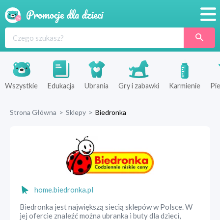
Promocje
Produkty
Sklepy
Wszystkie
Edukacja
Ubrania
Gry i zabawki
Karmienie
Pie
Blog
Strona Główna
>
Sklepy
>
Biedronka
Wyprawka
home.biedronka.pl
Biedronka jest największą siecią sklepów w Polsce. W
jej ofercie znaleźć można ubranka i buty dla dzieci,