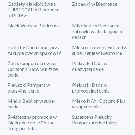
Gadżety dla kibiców na
Zabawki w Biedronce
EURO 2021 w Biedronce
od 5,49 zł
Black Week w Biedronce
Mikołajki w Biedronce -
zabawki w atrakcyjnych
cenach
Pieluchy Dada taniej przy
Mleko dla dzieci Enfamil w
zakupie dwóch opakowań
super cenie w Biedronce
Żel i szampon dla dzieci
Pieluszki Dada w
Johnson's Baby w niższej
okazyjnej cenie
cenie
Pieluszki Pampers w
Pieluszki Dada w
okazyjnej cenie
promocyjnej cenie
Mleko Bebilon w super
Mleko NAN Optipro Plus
cenie
w super cenie
Świąteczna promocja w
Supercena Pieluchy
Biedronce do -50% na
Pampers Active baby
drugi produkt