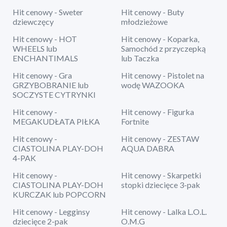
Hit cenowy - Sweter
Hit cenowy - Buty
dziewczęcy
młodzieżowe
Hit cenowy - HOT
Hit cenowy - Koparka,
WHEELS lub
Samochód z przyczepką
ENCHANTIMALS
lub Taczka
Hit cenowy - Gra
Hit cenowy - Pistolet na
GRZYBOBRANIE lub
wodę WAZOOKA
SOCZYSTE CYTRYNKI
Hit cenowy -
Hit cenowy - Figurka
MEGAKUDŁATA PIŁKA
Fortnite
Hit cenowy -
Hit cenowy - ZESTAW
CIASTOLINA PLAY-DOH
AQUA DABRA
4-PAK
Hit cenowy -
Hit cenowy - Skarpetki
CIASTOLINA PLAY-DOH
stopki dziecięce 3-pak
KURCZAK lub POPCORN
Hit cenowy - Legginsy
Hit cenowy - Lalka L.O.L.
dziecięce 2-pak
O.M.G