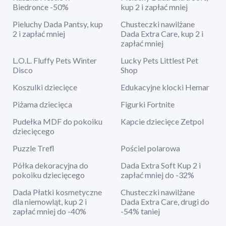
Biedronce -50%
kup 2 i zapłać mniej
Pieluchy Dada Pantsy, kup
Chusteczki nawilżane
2 i zapłać mniej
Dada Extra Care, kup 2 i
zapłać mniej
L.O.L. Fluffy Pets Winter
Lucky Pets Littlest Pet
Disco
Shop
Koszulki dziecięce
Edukacyjne klocki Hemar
Piżama dziecięca
Figurki Fortnite
Pudełka MDF do pokoiku
Kapcie dziecięce Zetpol
dziecięcego
Puzzle Trefl
Pościel polarowa
Półka dekoracyjna do
Dada Extra Soft Kup 2 i
pokoiku dziecięcego
zapłać mniej do -32%
Dada Płatki kosmetyczne
Chusteczki nawilżane
dla niemowląt, kup 2 i
Dada Extra Care, drugi do
zapłać mniej do -40%
-54% taniej