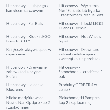
Hit cenowy - Hulajnoga z
Hit cenowy - Wyrzutnia
hamulcem tarczowym
Nerf Fortnite lub figurka
Transformers Rescue Bots
Hit cenowy - Fur Balls
Hit cenowy - Klocki LEGO
Friends i Technic
Hit cenowy - Klocki LEGO
Hit cenowy - Hot Wheels
Friends i CITY
5-pak
Książeczki aktywizujące w
Hit cenowy - Drewniane
super cenie
zabawki edukacyjne -
zwierzątka lub przebijak
Hit cenowy - Drewniane
Hit cenowy -
zabawki edukacyjne -
Samochodziki crash’ems 2-
Elefun
pak
Hit cenowy - Laleczka
Produkty GERBER 4 w
Bloss’ems
cenie 3
Mleko modyfikowane
Pieluchomajtki Pampers
Nestle Nan Optipro kup 2
kup 2 i zapłać mniej
i zapłać mniej