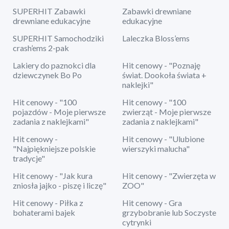
SUPERHIT Zabawki
Zabawki drewniane
drewniane edukacyjne
edukacyjne
SUPERHIT Samochodziki
Laleczka Bloss’ems
crash’ems 2-pak
Lakiery do paznokci dla
Hit cenowy - "Poznaję
dziewczynek Bo Po
świat. Dookoła świata +
naklejki"
Hit cenowy - "100
Hit cenowy - "100
pojazdów - Moje pierwsze
zwierząt - Moje pierwsze
zadania z naklejkami"
zadania z naklejkami"
Hit cenowy -
Hit cenowy - "Ulubione
"Najpiękniejsze polskie
wierszyki malucha"
tradycje"
Hit cenowy - "Jak kura
Hit cenowy - "Zwierzęta w
zniosła jajko - piszę i liczę"
ZOO"
Hit cenowy - Piłka z
Hit cenowy - Gra
bohaterami bajek
grzybobranie lub Soczyste
cytrynki