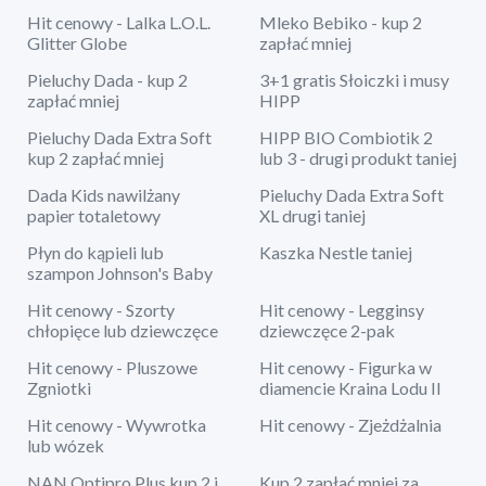
Hit cenowy - Lalka L.O.L.
Mleko Bebiko - kup 2
Glitter Globe
zapłać mniej
Pieluchy Dada - kup 2
3+1 gratis Słoiczki i musy
zapłać mniej
HIPP
Pieluchy Dada Extra Soft
HIPP BIO Combiotik 2
kup 2 zapłać mniej
lub 3 - drugi produkt taniej
Dada Kids nawilżany
Pieluchy Dada Extra Soft
papier totaletowy
XL drugi taniej
Płyn do kąpieli lub
Kaszka Nestle taniej
szampon Johnson's Baby
Hit cenowy - Szorty
Hit cenowy - Legginsy
chłopięce lub dziewczęce
dziewczęce 2-pak
Hit cenowy - Pluszowe
Hit cenowy - Figurka w
Zgniotki
diamencie Kraina Lodu II
Hit cenowy - Wywrotka
Hit cenowy - Zjeżdżalnia
lub wózek
NAN Optipro Plus kup 2 i
Kup 2 zapłać mniej za