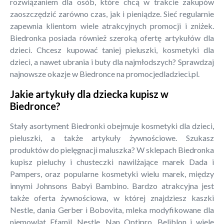
rozwiązaniem dla osób, które chcą w trakcie zakupów
zaoszczędzić zarówno czas, jak i pieniądze. Sieć regularnie
zapewnia klientom wiele atrakcyjnych promocji i zniżek.
Biedronka posiada również szeroką ofertę artykułów dla
dzieci. Chcesz kupować taniej pieluszki, kosmetyki dla
dzieci, a nawet ubrania i buty dla najmłodszych? Sprawdzaj
najnowsze okazje w Biedronce na promocjedladzieci.pl.
Jakie artykuły dla dziecka kupisz w
Biedronce?
Stały asortyment Biedronki obejmuje kosmetyki dla dzieci,
pieluszki, a także artykuły żywnościowe. Szukasz
produktów do pielęgnacji maluszka? W sklepach Biedronka
kupisz pieluchy i chusteczki nawilżające marek Dada i
Pampers, oraz popularne kosmetyki wielu marek, między
innymi Johnsons Babyi Bambino. Bardzo atrakcyjna jest
także oferta żywnościowa, w której znajdziesz kaszki
Nestle, dania Gerber i Bobovita, mleka modyfikowane dla
niemowląt Efamil, Nestle, Nan Optipro, Beliblon i wiele