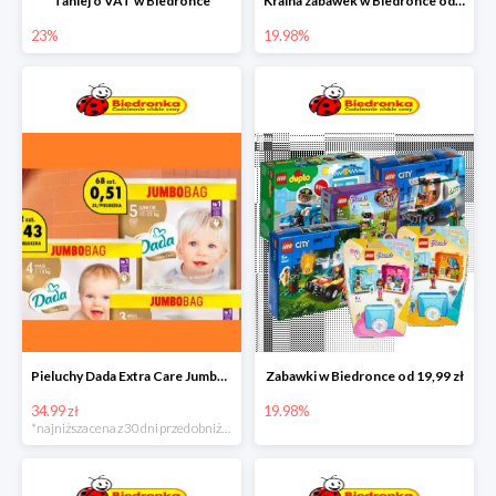
Taniej o VAT w Biedronce
Kraina zabawek w Biedronce od 19,99 zł
23%
19.98%
Pieluchy Dada Extra Care Jumbo Bag w super cenie
Zabawki w Biedronce od 19,99 zł
34.99 zł
19.98%
*najniższa cena z 30 dni przed obniżką