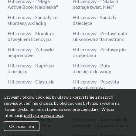
Hit cenowy - "Mega
Hit cenowy - "Maluch
Active Book Niebieska"
poznaje świat. Nie!"
Hit cenowy - Sandały ze
Hit cenowy - Sandały
skórzaną wkładką
dziecięce
Hit cenowy - Słomka z
Hit cenowy - Zestaw mata
dźwiękiem licencyjna
silikonowa z flamastrami
Hit cenowy - Zabawki
Hit cenowy - Zestawy gier
neoprenowe
z rakietami
Hit cenowy - Kapelusz
Hit cenowy - Buty
dziecięcy
dziecięce do wody
Hit cenowy - Ciastusie
Hit cenowy - Puszysta
masa piankowa
Używamy plików cookies, by ułatwić korzystanie z naszych
Hit cenowy - Zestaw
Hit cenowy - Zamek
serwisów. Jeśli nie chcesz, by pliki cookies były zapisywane na
teleskopowy do
dmuchany z koszem
badmintona
Twoim dysku, zmień ustawienia swojej przeglądarki. Więcej
informacji:
polityka prywatności
.
Hit cenowy - Pieluchy
Hit cenowy - Akcesoria do
Dada Extra Care Box
pływania i zabaw wodnych
Ok, rozumiem
Hit cenowy - Piłka
Hit cenowy - Body Board