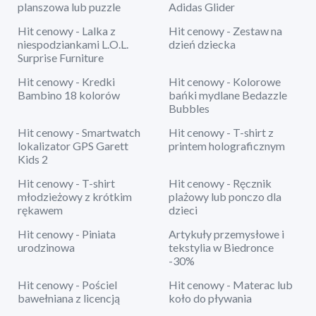
planszowa lub puzzle
Adidas Glider
Hit cenowy - Lalka z
Hit cenowy - Zestaw na
niespodziankami L.O.L.
dzień dziecka
Surprise Furniture
Hit cenowy - Kredki
Hit cenowy - Kolorowe
Bambino 18 kolorów
bańki mydlane Bedazzle
Bubbles
Hit cenowy - Smartwatch
Hit cenowy - T-shirt z
lokalizator GPS Garett
printem holograficznym
Kids 2
Hit cenowy - T-shirt
Hit cenowy - Ręcznik
młodzieżowy z krótkim
plażowy lub ponczo dla
rękawem
dzieci
Hit cenowy - Piniata
Artykuły przemysłowe i
urodzinowa
tekstylia w Biedronce
-30%
Hit cenowy - Pościel
Hit cenowy - Materac lub
bawełniana z licencją
koło do pływania