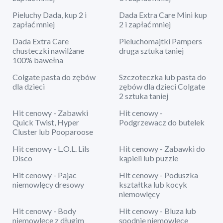
Pieluchy Dada, kup 2 i
Dada Extra Care Mini kup
zapłać mniej
2 i zapłać mniej
Dada Extra Care
Pieluchomajtki Pampers
chusteczki nawilżane
druga sztuka taniej
100% bawełna
Colgate pasta do zębów
Szczoteczka lub pasta do
dla dzieci
zębów dla dzieci Colgate
2 sztuka taniej
Hit cenowy - Zabawki
Hit cenowy -
Quick Twist, Hyper
Podgrzewacz do butelek
Cluster lub Pooparoose
Hit cenowy - L.O.L. Lils
Hit cenowy - Zabawki do
Disco
kąpieli lub puzzle
Hit cenowy - Pajac
Hit cenowy - Poduszka
niemowlęcy dresowy
kształtka lub kocyk
niemowlęcy
Hit cenowy - Body
Hit cenowy - Bluza lub
niemowlęce z długim
spodnie niemowlęce