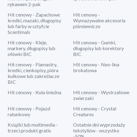
rękawem 2-pak
Hit cenowy - Zapachowe
Hit cenowy -
kredki, mazaki, długopisy
Wymazywalne akcesoria
lub farby w sztyfcie
piśmiennicze
Scentimals
Hit cenowy - Kleje,
Hit cenowy - Gumki,
markery, długopisy lub
długopisy lub korektory
ołówki BIC
BIC
Hit cenowy - Flamastry,
Hit cenowy - Neo-lina
kredki, cienkopisy, pióra
brokatowa
kulkowe lub zakreślacze
BIC
Hit cenowy - Kula śnieżna
Hit cenowy - Wystrzałowe
zwierzaki
Hit cenowy - Pojazd
Hit cenowy - Crystal
ratunkowy
Creatures
Książki lub multimedia -
Ostatnie dni wyprzedaży
trzeci produkt gratis
tekstyliów - wszystko
-50%