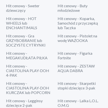
Hit cenowy - Sweter
Hit cenowy - Buty
dziewczęcy
młodzieżowe
Hit cenowy - HOT
Hit cenowy - Koparka,
WHEELS lub
Samochód z przyczepką
ENCHANTIMALS
lub Taczka
Hit cenowy - Gra
Hit cenowy - Pistolet na
GRZYBOBRANIE lub
wodę WAZOOKA
SOCZYSTE CYTRYNKI
Hit cenowy -
Hit cenowy - Figurka
MEGAKUDŁATA PIŁKA
Fortnite
Hit cenowy -
Hit cenowy - ZESTAW
CIASTOLINA PLAY-DOH
AQUA DABRA
4-PAK
Hit cenowy -
Hit cenowy - Skarpetki
CIASTOLINA PLAY-DOH
stopki dziecięce 3-pak
KURCZAK lub POPCORN
Hit cenowy - Legginsy
Hit cenowy - Lalka L.O.L.
dziecięce 2-pak
O.M.G