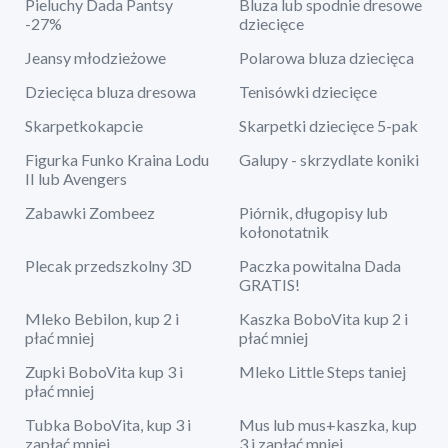
Pieluchy Dada Pantsy
Bluza lub spodnie dresowe
-27%
dziecięce
Jeansy młodzieżowe
Polarowa bluza dziecięca
Dziecięca bluza dresowa
Tenisówki dziecięce
Skarpetkokapcie
Skarpetki dziecięce 5-pak
Figurka Funko Kraina Lodu
Galupy - skrzydlate koniki
II lub Avengers
Zabawki Zombeez
Piórnik, długopisy lub
kołonotatnik
Plecak przedszkolny 3D
Paczka powitalna Dada
GRATIS!
Mleko Bebilon, kup 2 i
Kaszka BoboVita kup 2 i
płać mniej
płać mniej
Zupki BoboVita kup 3 i
Mleko Little Steps taniej
płać mniej
Tubka BoboVita, kup 3 i
Mus lub mus+kaszka, kup
zapłać mniej
3 i zapłać mniej