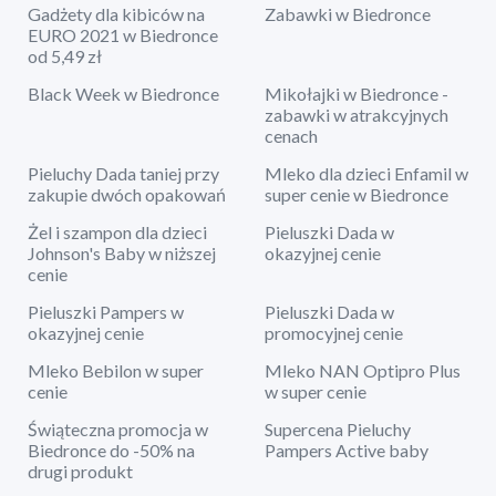
Gadżety dla kibiców na
Zabawki w Biedronce
EURO 2021 w Biedronce
od 5,49 zł
Black Week w Biedronce
Mikołajki w Biedronce -
zabawki w atrakcyjnych
cenach
Pieluchy Dada taniej przy
Mleko dla dzieci Enfamil w
zakupie dwóch opakowań
super cenie w Biedronce
Żel i szampon dla dzieci
Pieluszki Dada w
Johnson's Baby w niższej
okazyjnej cenie
cenie
Pieluszki Pampers w
Pieluszki Dada w
okazyjnej cenie
promocyjnej cenie
Mleko Bebilon w super
Mleko NAN Optipro Plus
cenie
w super cenie
Świąteczna promocja w
Supercena Pieluchy
Biedronce do -50% na
Pampers Active baby
drugi produkt