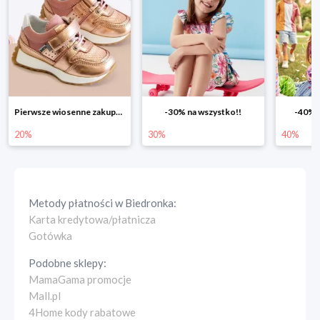
Pierwsze wiosenne zakupy -20%
-30% na wszystko!!
-40% n
20%
30%
40%
Metody płatności w
Biedronka
:
Karta kredytowa/płatnicza
Gotówka
Podobne sklepy:
MamaGama promocje
Mall.pl
4Home kody rabatowe