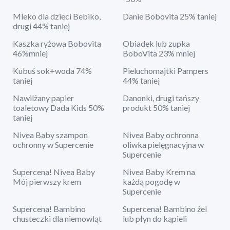
Mleko dla dzieci Bebiko,
Danie Bobovita 25% taniej
drugi 44% taniej
Kaszka ryżowa Bobovita
Obiadek lub zupka
46%mniej
BoboVita 23% mniej
Kubuś sok+woda 74%
Pieluchomajtki Pampers
taniej
44% taniej
Nawilżany papier
Danonki, drugi tańszy
toaletowy Dada Kids 50%
produkt 50% taniej
taniej
Nivea Baby szampon
Nivea Baby ochronna
ochronny w Supercenie
oliwka pielęgnacyjna w
Supercenie
Supercena! Nivea Baby
Nivea Baby Krem na
Mój pierwszy krem
każdą pogodę w
Supercenie
Supercena! Bambino
Supercena! Bambino żel
chusteczki dla niemowląt
lub płyn do kąpieli