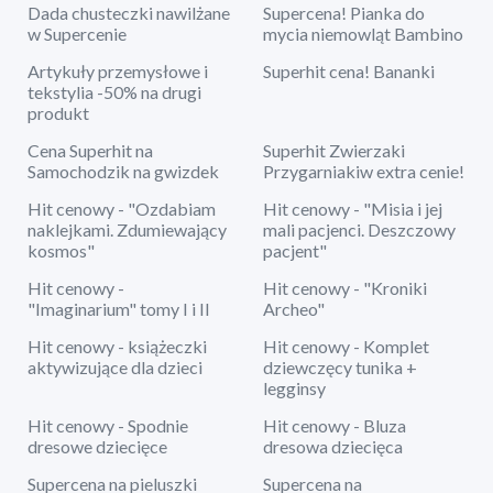
Dada chusteczki nawilżane
Supercena! Pianka do
w Supercenie
mycia niemowląt Bambino
Artykuły przemysłowe i
Superhit cena! Bananki
tekstylia -50% na drugi
produkt
Cena Superhit na
Superhit Zwierzaki
Samochodzik na gwizdek
Przygarniakiw extra cenie!
Hit cenowy - "Ozdabiam
Hit cenowy - "Misia i jej
naklejkami. Zdumiewający
mali pacjenci. Deszczowy
kosmos"
pacjent"
Hit cenowy -
Hit cenowy - "Kroniki
"Imaginarium" tomy I i II
Archeo"
Hit cenowy - książeczki
Hit cenowy - Komplet
aktywizujące dla dzieci
dziewczęcy tunika +
legginsy
Hit cenowy - Spodnie
Hit cenowy - Bluza
dresowe dziecięce
dresowa dziecięca
Supercena na pieluszki
Supercena na