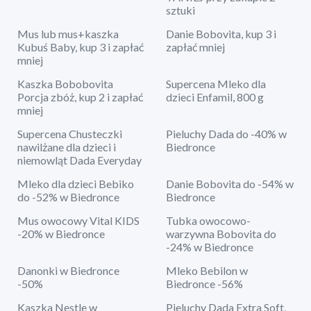
sztuki
Mus lub mus+kaszka
Danie Bobovita, kup 3 i
Kubuś Baby, kup 3 i zapłać
zapłać mniej
mniej
Kaszka Bobobovita
Supercena Mleko dla
Porcja zbóż, kup 2 i zapłać
dzieci Enfamil, 800 g
mniej
Supercena Chusteczki
Pieluchy Dada do -40% w
nawilżane dla dzieci i
Biedronce
niemowląt Dada Everyday
Mleko dla dzieci Bebiko
Danie Bobovita do -54% w
do -52% w Biedronce
Biedronce
Mus owocowy Vital KIDS
Tubka owocowo-
-20% w Biedronce
warzywna Bobovita do
-24% w Biedronce
Danonki w Biedronce
Mleko Bebilon w
-50%
Biedronce -56%
Kaszka Nestle w
Pieluchy Dada Extra Soft,