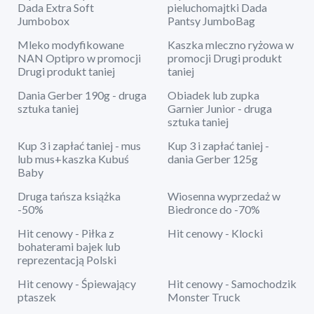
Dada Extra Soft
pieluchomajtki Dada
Jumbobox
Pantsy JumboBag
Mleko modyfikowane
Kaszka mleczno ryżowa w
NAN Optipro w promocji
promocji Drugi produkt
Drugi produkt taniej
taniej
Dania Gerber 190g - druga
Obiadek lub zupka
sztuka taniej
Garnier Junior - druga
sztuka taniej
Kup 3 i zapłać taniej - mus
Kup 3 i zapłać taniej -
lub mus+kaszka Kubuś
dania Gerber 125g
Baby
Druga tańsza książka
Wiosenna wyprzedaż w
-50%
Biedronce do -70%
Hit cenowy - Piłka z
Hit cenowy - Klocki
bohaterami bajek lub
reprezentacją Polski
Hit cenowy - Śpiewający
Hit cenowy - Samochodzik
ptaszek
Monster Truck