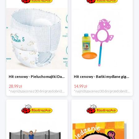
Hit cenowy - Pieluchomajtki Dada Pants
Hit cenowy - Bańki mydlane gigant lub płyn uzupełniający
28.99 zł
14.99 zł
*najniższa cena z 30 dni przed obniżką
*najniższa cena z 30 dni przed obniżką