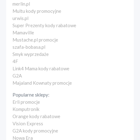
merlin.pl
Multu kody promocyjne
urwis.pl
Super Prezenty kody rabatowe
Mamaville
Mustache.pl promocje
szafa-bobasa.pl
Smyk wyprzedaże
4F
Link4 Mama kody rabatowe
G2A
Majaland Kownaty promocje
Popularne sklepy:
Erli promocje
Komputronik
Orange kody rabatowe
Vision Express
G2A kody promocyjne
Nowa Era