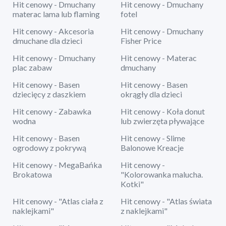
Hit cenowy - Dmuchany
Hit cenowy - Dmuchany
materac lama lub flaming
fotel
Hit cenowy - Akcesoria
Hit cenowy - Dmuchany
dmuchane dla dzieci
Fisher Price
Hit cenowy - Dmuchany
Hit cenowy - Materac
plac zabaw
dmuchany
Hit cenowy - Basen
Hit cenowy - Basen
dziecięcy z daszkiem
okrągły dla dzieci
Hit cenowy - Zabawka
Hit cenowy - Koła donut
wodna
lub zwierzęta pływające
Hit cenowy - Basen
Hit cenowy - Slime
ogrodowy z pokrywą
Balonowe Kreacje
Hit cenowy - MegaBańka
Hit cenowy -
Brokatowa
"Kolorowanka malucha.
Kotki"
Hit cenowy - "Atlas ciała z
Hit cenowy - "Atlas świata
naklejkami"
z naklejkami"