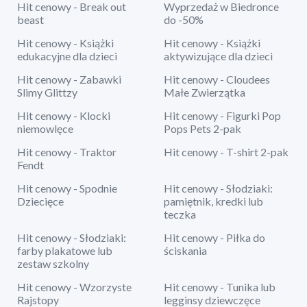
Hit cenowy - Break out
Wyprzedaż w Biedronce
beast
do -50%
Hit cenowy - Książki
Hit cenowy - Książki
edukacyjne dla dzieci
aktywizujące dla dzieci
Hit cenowy - Zabawki
Hit cenowy - Cloudees
Slimy Glittzy
Małe Zwierzątka
Hit cenowy - Klocki
Hit cenowy - Figurki Pop
niemowlęce
Pops Pets 2-pak
Hit cenowy - Traktor
Hit cenowy - T-shirt 2-pak
Fendt
Hit cenowy - Spodnie
Hit cenowy - Słodziaki:
Dziecięce
pamiętnik, kredki lub
teczka
Hit cenowy - Słodziaki:
Hit cenowy - Piłka do
farby plakatowe lub
ściskania
zestaw szkolny
Hit cenowy - Wzorzyste
Hit cenowy - Tunika lub
Rajstopy
legginsy dziewczęce