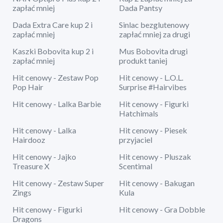
zapłać mniej
Dada Pantsy
Dada Extra Care kup 2 i
Sinlac bezglutenowy
zapłać mniej
zapłać mniej za drugi
Kaszki Bobovita kup 2 i
Mus Bobovita drugi
zapłać mniej
produkt taniej
Hit cenowy - Zestaw Pop
Hit cenowy - L.O.L.
Pop Hair
Surprise #Hairvibes
Hit cenowy - Lalka Barbie
Hit cenowy - Figurki
Hatchimals
Hit cenowy - Lalka
Hit cenowy - Piesek
Hairdooz
przyjaciel
Hit cenowy - Jajko
Hit cenowy - Pluszak
Treasure X
Scentimal
Hit cenowy - Zestaw Super
Hit cenowy - Bakugan
Zings
Kula
Hit cenowy - Figurki
Hit cenowy - Gra Dobble
Dragons