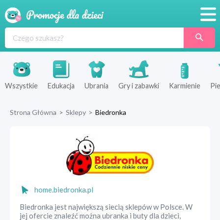
Promocje
Produkty
Sklepy
Wszystkie
Edukacja
Ubrania
Gry i zabawki
Karmienie
Pie
Blog
Strona Główna
>
Sklepy
>
Biedronka
Wyprawka
home.biedronka.pl
Biedronka jest największą siecią sklepów w Polsce. W
jej ofercie znaleźć można ubranka i buty dla dzieci,