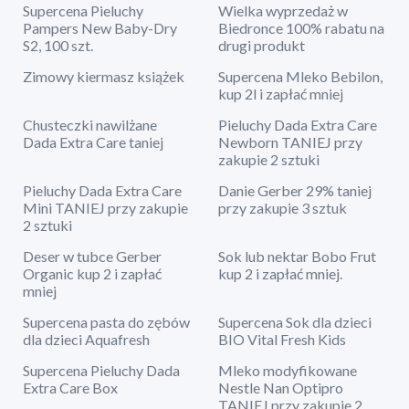
Supercena Pieluchy
Wielka wyprzedaż w
Pampers New Baby-Dry
Biedronce 100% rabatu na
S2, 100 szt.
drugi produkt
Zimowy kiermasz książek
Supercena Mleko Bebilon,
kup 2l i zapłać mniej
Chusteczki nawilżane
Pieluchy Dada Extra Care
Dada Extra Care taniej
Newborn TANIEJ przy
zakupie 2 sztuki
Pieluchy Dada Extra Care
Danie Gerber 29% taniej
Mini TANIEJ przy zakupie
przy zakupie 3 sztuk
2 sztuki
Deser w tubce Gerber
Sok lub nektar Bobo Frut
Organic kup 2 i zapłać
kup 2 i zapłać mniej.
mniej
Supercena pasta do zębów
Supercena Sok dla dzieci
dla dzieci Aquafresh
BIO Vital Fresh Kids
Supercena Pieluchy Dada
Mleko modyfikowane
Extra Care Box
Nestle Nan Optipro
TANIEJ przy zakupie 2