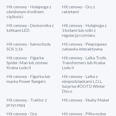
Hit cenowy - Hulajnoga z
Hit cenowy - Gry z
obniżonym środkiem
rakietami
ciężkości
Hit cenowy - Deskorolka z
Hit cenowy - Hulajnoga z
kółkami LED
3 kołami lub rolki z
regulacją rozmiaru
Hit cenowy - Samochody
Hit cenowy - Peepsqueez
SOS 1:16
zabawka interaktywna
Hit cenowy - Figurka
Hit cenowy - Lalka Trolls,
Spider-Man lub zestaw
Transformers lub Kraina
Kraina Lodu II
Lodu II
Hit cenowy - Figurka lub
Hit cenowy - Lalka z
maska Power Rangers
niespodziankami L.O.L.
Surprise #OOTD Winter
Disco
Hit cenowy - Traktor z
Hit cenowy - Slushy Maker
przyczepą
Hit cenowy - Gra
Hit cenowy - Piłka nożna