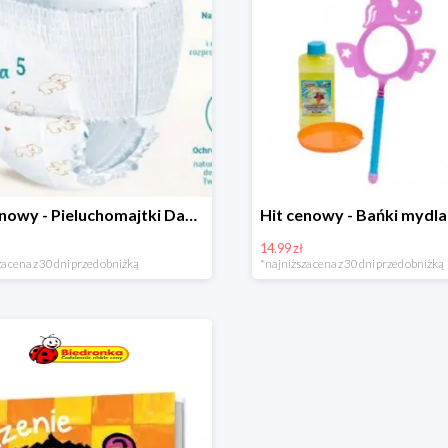
Hit cenowy - Pieluchomajtki Dada Pants
14.99 zł
a cena z 30 dni przed obniżką
*najniższa cena z 30 dni przed obniżką