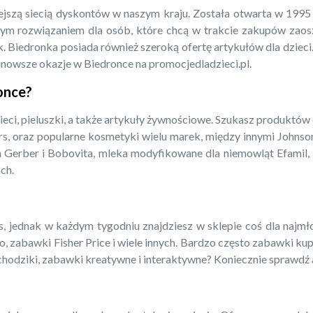
iejszą siecią dyskontów w naszym kraju. Została otwarta w 199
m rozwiązaniem dla osób, które chcą w trakcie zakupów zaoszcz
. Biedronka posiada również szeroką ofertę artykułów dla dzieci.
jnowsze okazje w Biedronce na promocjedladzieci.pl.
ronce?
ieci, pieluszki, a także artykuły żywnościowe. Szukasz produktów
rs, oraz popularne kosmetyki wielu marek, między innymi Johnso
a Gerber i Bobovita, mleka modyfikowane dla niemowląt Efamil, N
ch.
 jednak w każdym tygodniu znajdziesz w sklepie coś dla najmłods
o, zabawki Fisher Price i wiele innych. Bardzo często zabawki ku
amochodziki, zabawki kreatywne i interaktywne? Koniecznie sprawdź