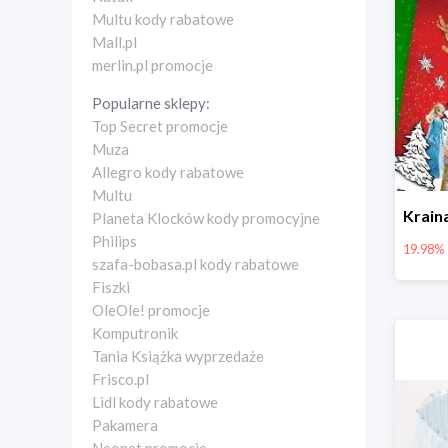
Multu kody rabatowe
Mall.pl
merlin.pl promocje
Popularne sklepy:
Top Secret promocje
Muza
Allegro kody rabatowe
Multu
Planeta Klocków kody promocyjne
Philips
19.98%
szafa-bobasa.pl kody rabatowe
Fiszki
OleOle! promocje
Komputronik
Tania Książka wyprzedaże
Frisco.pl
Lidl kody rabatowe
Pakamera