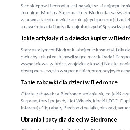
Sieć sklepów Biedronka jest największą i najpopularn
Jeronimo Martins. Supermarkety Biedronka są świetny
zapewnia klientom wiele atrakcyjnych promocji i zniżek
a nawet ubrania i buty dla najmłodszych? Sprawdzaj na
Jakie artykuły dla dziecka kupisz w Bied
Stały asortyment Biedronki obejmuje kosmetyki dla dz
pieluchy i chusteczki nawilżające marek Dada i Pampe
żywnościowa, w której znajdziesz kaszki Nestle, dani
dostępne są często w super niskich, promocyjnych cena
Tanie zabawki dla dzieci w Biedronce
Oferta zabawek w Biedronce zmienia się co jakiś czas,
Surprise, tory i pojazdy Hot Wheels, klocki LEGO, Dupl
Interesują Cię rabaty Biedronki na lalki, pluszaki, s
Ubrania i buty dla dzieci w Biedronce