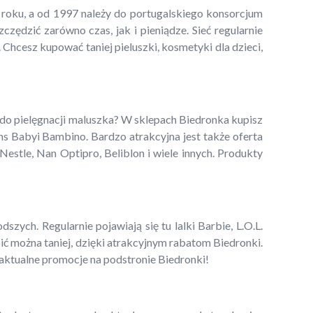
5 roku, a od 1997 należy do portugalskiego konsorcjum
ędzić zarówno czas, jak i pieniądze. Sieć regularnie
 Chcesz kupować taniej pieluszki, kosmetyki dla dzieci,
 do pielęgnacji maluszka? W sklepach Biedronka kupisz
ns Babyi Bambino. Bardzo atrakcyjna jest także oferta
estle, Nan Optipro, Beliblon i wiele innych. Produkty
zych. Regularnie pojawiają się tu lalki Barbie, L.O.L.
pić można taniej, dzięki atrakcyjnym rabatom Biedronki.
 aktualne promocje na podstronie Biedronki!