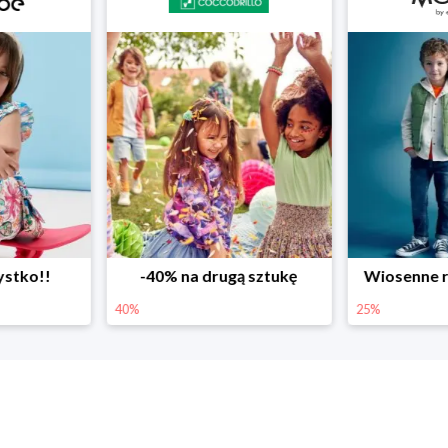
ystko!!
-40% na drugą sztukę
Wiosenne r
40%
25%