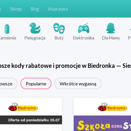
y
Sklepy
Blog
Wyprawka
armienie
Pielęgnacja
Buty
Elektronika
Dla Mamy
P
psze kody rabatowe i promocje w
Biedronka
—
Sie
owsze
Popularne
Wkrótce wygasną