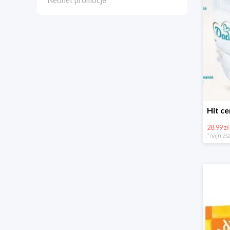
Neonet promocje
28.99 zł
*najniższ