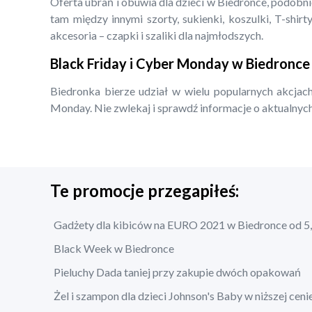
Oferta ubrań i obuwia dla dzieci w Biedronce, podobn
tam między innymi szorty, sukienki, koszulki, T-shirty
akcesoria – czapki i szaliki dla najmłodszych.
Black Friday i Cyber Monday w Biedronce
Biedronka bierze udział w wielu popularnych akcjach
Monday. Nie zwlekaj i sprawdź informacje o aktualnych
Te promocje przegapiłeś:
Gadżety dla kibiców na EURO 2021 w Biedronce od 5,
Black Week w Biedronce
Pieluchy Dada taniej przy zakupie dwóch opakowań
Żel i szampon dla dzieci Johnson's Baby w niższej ceni