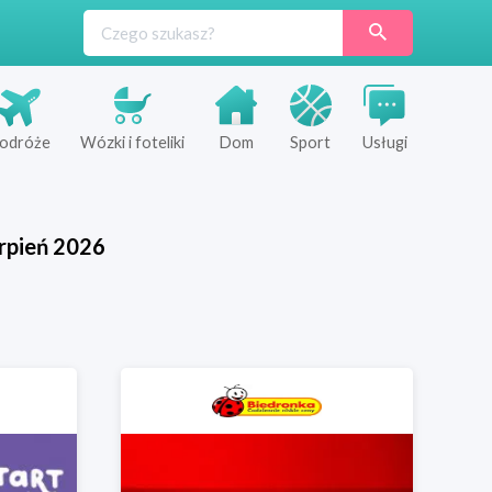
odróże
Wózki i foteliki
Dom
Sport
Usługi
rpień
2026