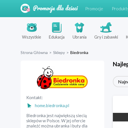
Promocje
Produkt
Wszystkie
Edukacja
Ubrania
Gry i zabawki
K
Strona Główna
>
Sklepy
>
Biedronka
Najle
Najn
Kontakt:
home.biedronka.pl
Biedronka jest największą siecią
sklepów w Polsce. W jej ofercie
znaleźć można ubranka i buty dla