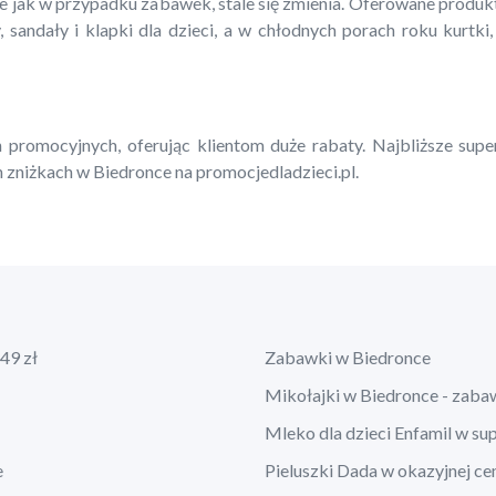
ie jak w przypadku zabawek, stale się zmienia. Oferowane produ
, sandały i klapki dla dzieci, a w chłodnych porach roku kurtki,
 promocyjnych, oferując klientom duże rabaty. Najbliższe supe
 zniżkach w Biedronce na promocjedladzieci.pl.
49 zł
Zabawki w Biedronce
Mikołajki w Biedronce - zaba
Mleko dla dzieci Enfamil w su
e
Pieluszki Dada w okazyjnej ce