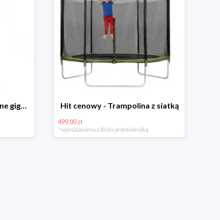
Hit cenowy - Bańki mydlane gigant lub płyn uzupełniający
Hit cenowy - Trampolina z siatką
499.00 zł
*najniższa cena z 30 dni przed obniżką