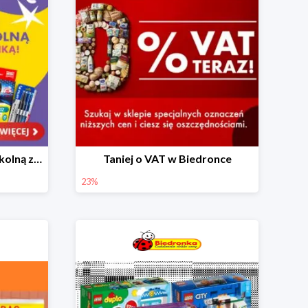
Skompletuj wyprawkę szkolną z Biedronką od 4,99 zł
Taniej o VAT w Biedronce
23%