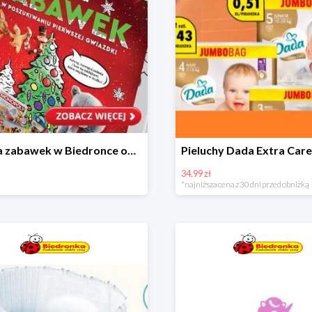
Kraina zabawek w Biedronce od 19,99 zł
34.99 zł
*najniższa cena z 30 dni przed obniżką