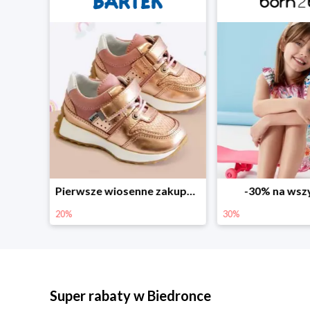
Sezonowe obniżki do -50% w Zalando
Pierwsze wiosenne zakupy -20%
-30% na wsz
20%
30%
Super rabaty w Biedronce