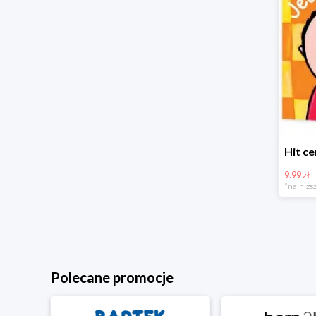
9.99 zł
*najniższ
Polecane promocje