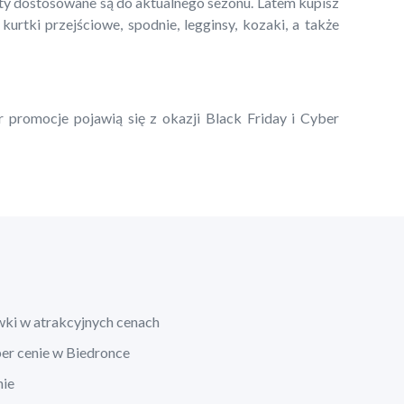
kty dostosowane są do aktualnego sezonu. Latem kupisz
 kurtki przejściowe, spodnie, legginsy, kozaki, a także
r promocje pojawią się z okazji Black Friday i Cyber
wki w atrakcyjnych cenach
per cenie w Biedronce
nie