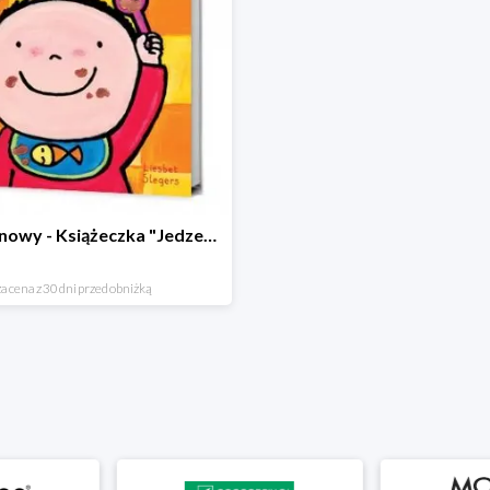
Hit cenowy - Książeczka "Jedzenie"
a cena z 30 dni przed obniżką