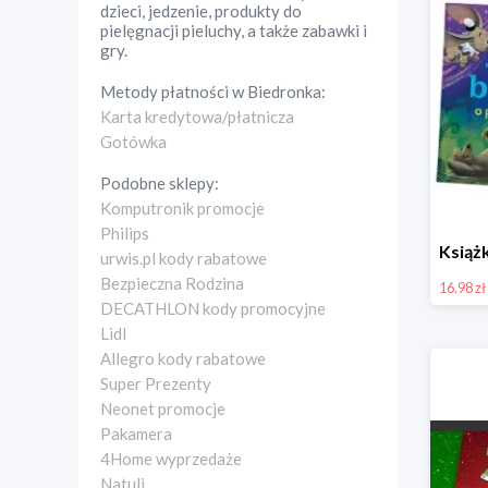
dzieci, jedzenie, produkty do
pielęgnacji pieluchy, a także zabawki i
gry.
Metody płatności w
Biedronka
:
Karta kredytowa/płatnicza
Gotówka
Podobne sklepy:
Komputronik promocje
Philips
urwis.pl kody rabatowe
Bezpieczna Rodzina
16.98 zł
DECATHLON kody promocyjne
Lidl
Allegro kody rabatowe
Super Prezenty
Neonet promocje
Pakamera
4Home wyprzedaże
Natuli