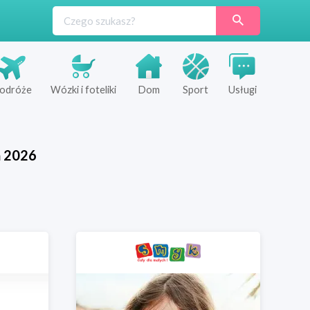
odróże
Wózki i foteliki
Dom
Sport
Usługi
ń
2026