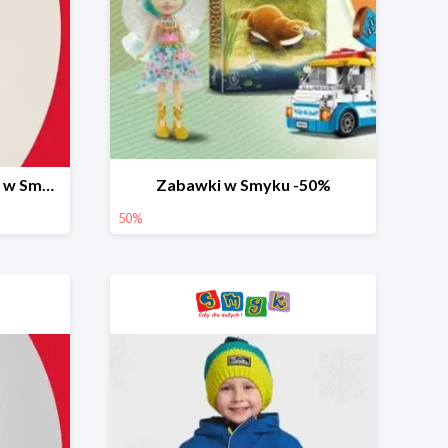
Ostatnie dni wyprzedaży w Smyku do -70%
Zabawki w Smyku -50%
50%