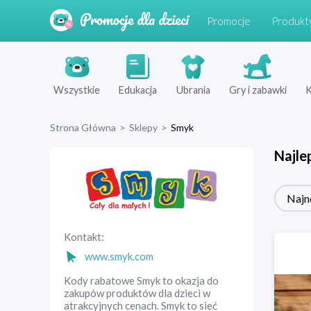
Promocje
Produkt
Wszystkie
Edukacja
Ubrania
Gry i zabawki
K
Strona Główna
>
Sklepy
>
Smyk
Najle
Najn
Kontakt:
www.smyk.com
Kody rabatowe Smyk to okazja do
zakupów produktów dla dzieci w
atrakcyjnych cenach. Smyk to sieć