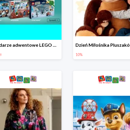
Kalendarze adwentowe LEGO w Smyku w super cenie
ł
10%