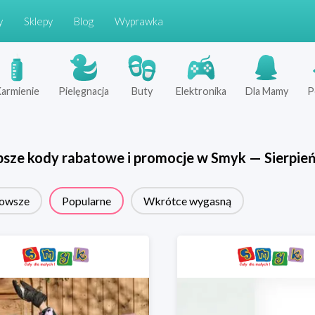
y
Sklepy
Blog
Wyprawka
armienie
Pielęgnacja
Buty
Elektronika
Dla Mamy
P
psze kody rabatowe i promocje w
Smyk
—
Sierpie
owsze
Popularne
Wkrótce wygasną