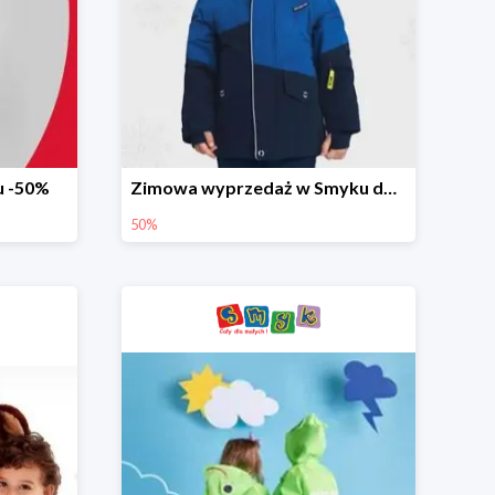
u -50%
Zimowa wyprzedaż w Smyku do -50%
50%