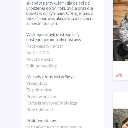
sklepów z artykułami dla dzieci od
urodzenia do 14 roku życia oraz dla
kobiet w ciąży i mam. Oferuje m.in. z
odzież, obuwie, akcesoria dziecięce,
zabawki i książki.
W sklepie
Smyk
dostępne są
następujące metody dostawy:
Paczkomaty InPost
Kurier DPD
Poczta Polska
Odbiór osobisty
50%
Metody płatności w
Smyk
:
Przedpłata
Za pobraniem
Przelew on-line
Karta kredytowa/płatnicza
Przy odbiorze
Podobne sklepy:
MamaGama kody promocyjne