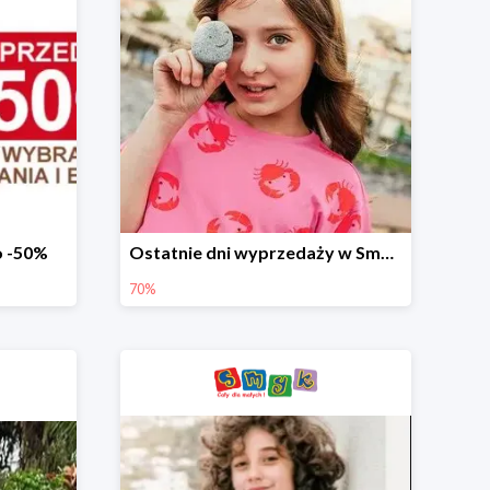
o -50%
Ostatnie dni wyprzedaży w Smyku - ubrania i buty do -70%
70%