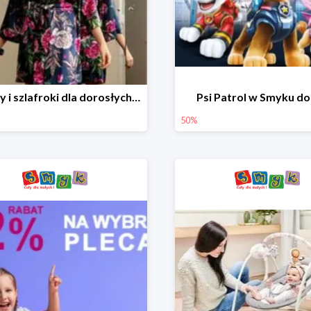
Piżamy i szlafroki dla dorosłych w Smyku do -30%
Psi Patrol w Smyku d
50%