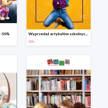
o -50%
Wyprzedaż artykułów szkolnych w Smyku do -80%
80%