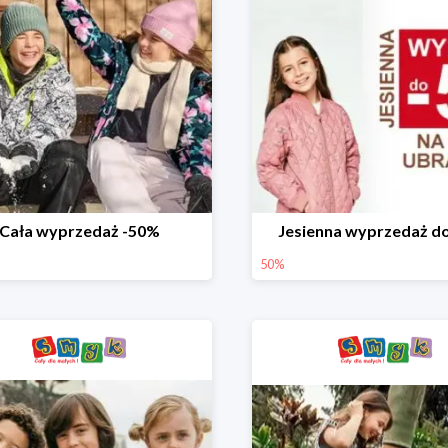
Cała wyprzedaż -50%
Jesienna wyprzedaż d
50%