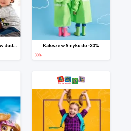
Dzień Miłośnika Pluszaków dodatkowy rabat -10%
Kalosze w Smyku do -30%
30%