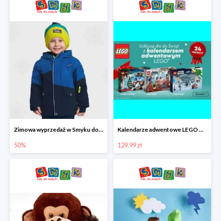
Zimowa wyprzedaż w Smyku do -50%
Kalendarze adwentowe LEGO w Smyku w super cenie
50%
129.99 zł