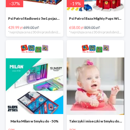
-
37
%
-
19
%
Psi Patrol Radiowóz 5w1 pojazd ratunkowy z figurką Chase'a -37%
Psi Patrol Baza Mighty Pups Wieża obserwacyjna+pojazd z figurką -19%
439.99 zł
699.00 zł*
658.00 zł
809.00 zł*
*najniższa cena z 30 dni przed obniżką
*najniższa cena z 30 dni przed obniżką
Marka Milan w Smyku do -50%
Talerzyki i miseczki w Smyku do -35%