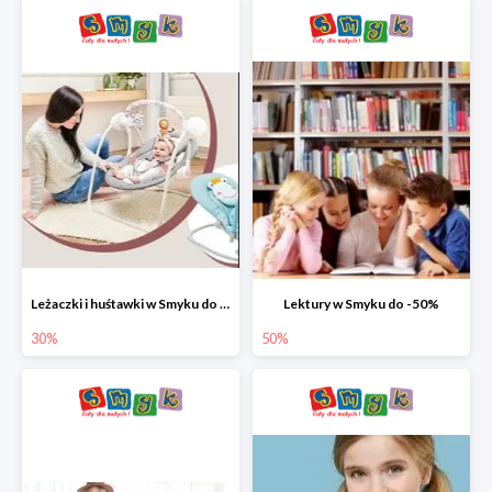
Leżaczki i huśtawki w Smyku do -30%
Lektury w Smyku do -50%
30%
50%