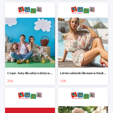
Coqui - buty dla całej rodziny w Smyku do -20%
Letnie sukienki dla mam w Smyku do -25%
20%
25%