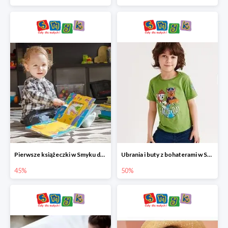
Pierwsze książeczki w Smyku do -45%
Ubrania i buty z bohaterami w Smyku do -50%
45%
50%