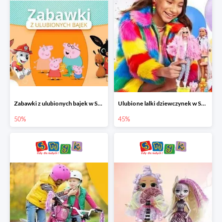
Zabawki z ulubionych bajek w Smyku do -50%
Ulubione lalki dziewczynek w Smyku do -45%
50%
45%