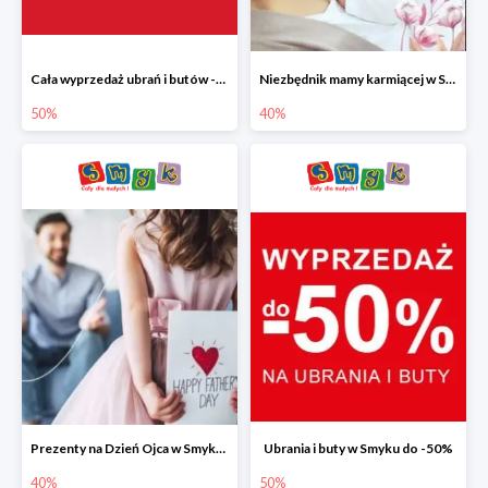
Cała wyprzedaż ubrań i butów -50%
Niezbędnik mamy karmiącej w Smyku do -40%
50%
40%
Prezenty na Dzień Ojca w Smyku do -40%
Ubrania i buty w Smyku do -50%
40%
50%