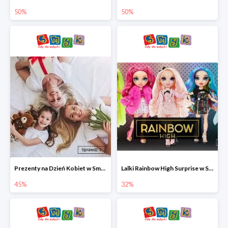
50%
50%
Prezenty na Dzień Kobiet w Smyku do -45%
Lalki Rainbow High Surprise w Smyku do -35%
45%
32%