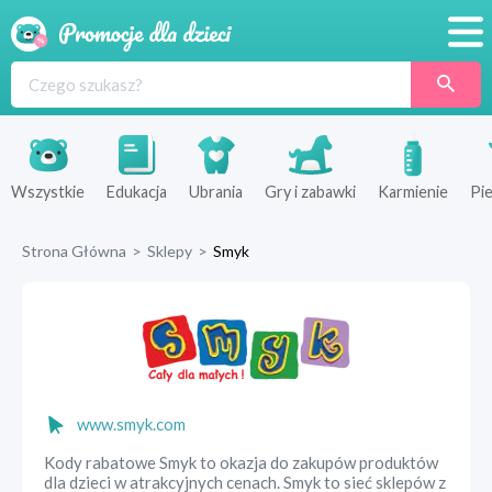
Promocje
Produkty
Sklepy
Wszystkie
Edukacja
Ubrania
Gry i zabawki
Karmienie
Pie
Blog
Strona Główna
>
Sklepy
>
Smyk
Wyprawka
www.smyk.com
Kody rabatowe Smyk to okazja do zakupów produktów
dla dzieci w atrakcyjnych cenach. Smyk to sieć sklepów z