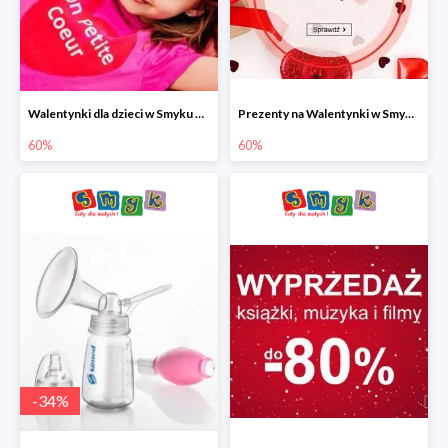
Walentynki dla dzieci w Smyku do -60%
Prezenty na Walentynki w Smyku do -60%
60%
60%
-
34
%