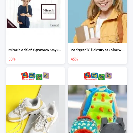
Miracle odzież ciążowa w Smyku co -30%
Podręczniki i lektury szkolne w Smyku do -45%
30%
45%