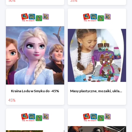
50%
35%
Kraina Lodu w Smyku do -45%
Masy plastyczne, mozaiki, układanki do -45%
45%