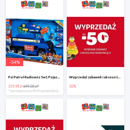
-
54
%
Psi Patrol Radiowóz 5w1 Pojazd ratunkowy z figurką Chase'a
Wyprzedaż zabawek i akcesoriów niemowlęcych w Smyku do -50%
319.99 zł
699.00 zł*
50%
*najniższa cena z 30 dni przed obniżką