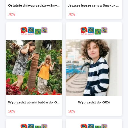
Ostatnie dni wyprzedaży w Smyku - ubrania i buty do -70%
Jeszcze lepsze ceny w Smyku - ubrania i buty do -70%
70%
70%
Wyprzedaż ubrań i butów do -50%
Wyprzedaż do -50%
50%
50%