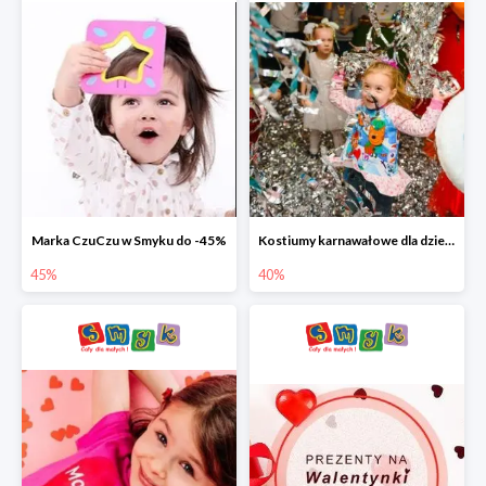
Marka CzuCzu w Smyku do -45%
Kostiumy karnawałowe dla dzieci w Smyku do -40%
45%
40%