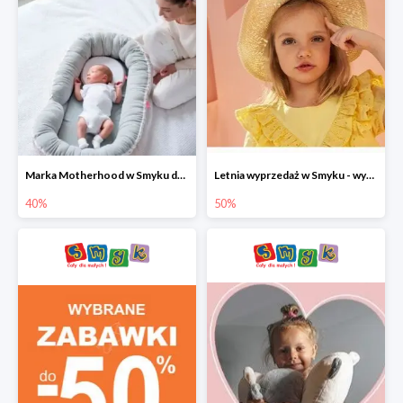
Marka Motherhood w Smyku do -40%
Letnia wyprzedaż w Smyku - wybrane ubrania i buty do -50%
40%
50%