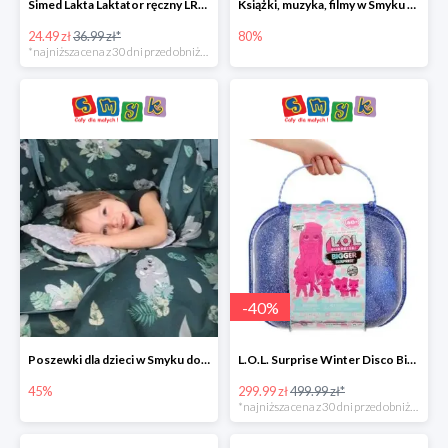
Simed Lakta Laktator ręczny LR-8 -34%
Książki, muzyka, filmy w Smyku do -80%
24.49 zł
36.99 zł*
80%
*najniższa cena z 30 dni przed obniżką
-
40
%
Poszewki dla dzieci w Smyku do -45%
L.O.L. Surprise Winter Disco Bigger Surprise Zestaw laleczek w walizce -40%
45%
299.99 zł
499.99 zł*
*najniższa cena z 30 dni przed obniżką