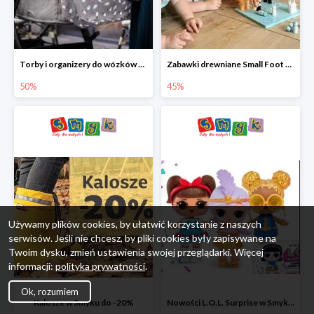
Torby i organizery do wózków w Smyku do -50%
Zabawki drewniane Small Foot do -45%
50%
45%
Używamy plików cookies, by ułatwić korzystanie z naszych
serwisów. Jeśli nie chcesz, by pliki cookies były zapisywane na
Twoim dysku, zmień ustawienia swojej przeglądarki. Więcej
informacji:
polityka prywatności
.
Ok, rozumiem
Kalosze w Smyku do -20%
Nowości L.O.L. Surprise w Smyku do -45%