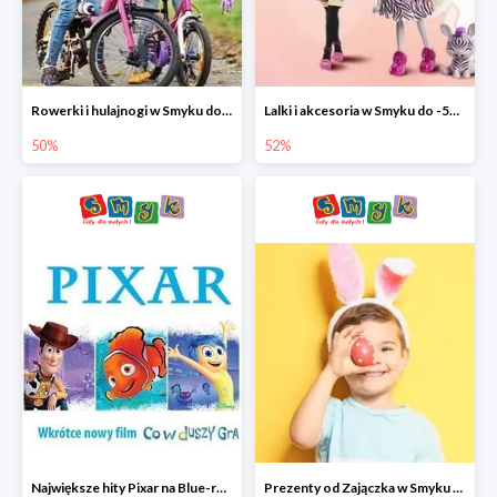
Rowerki i hulajnogi w Smyku do -50%
Lalki i akcesoria w Smyku do -52%
50%
52%
Największe hity Pixar na Blue-rey i DVD w Smyku - drugi film -50%
Prezenty od Zajączka w Smyku do -50%