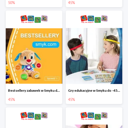
50%
45%
Bestsellery zabawek w Smyku do -45%
Gry edukacyjne w Smyku do -45%
45%
45%