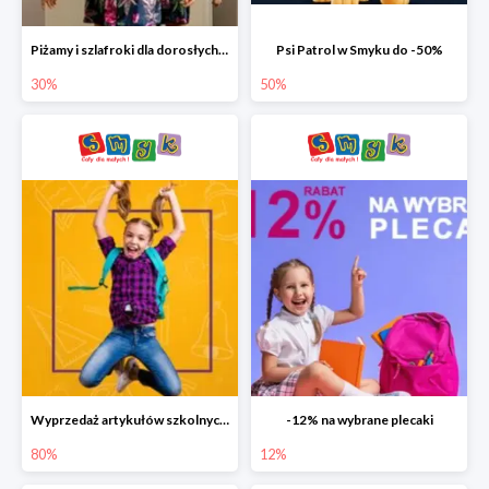
Piżamy i szlafroki dla dorosłych w Smyku do -30%
Psi Patrol w Smyku do -50%
30%
50%
Wyprzedaż artykułów szkolnych w Smyku do -80%
-12% na wybrane plecaki
80%
12%