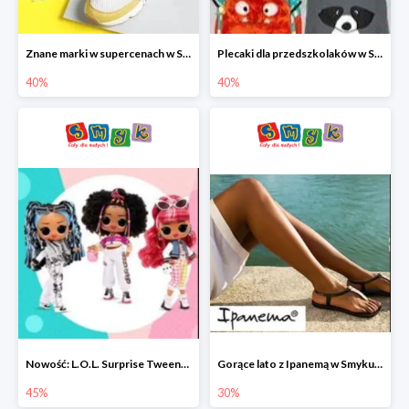
Znane marki w supercenach w Smyku - buty do -40%
Plecaki dla przedszkolaków w Smyku do -40%
40%
40%
Nowość: L.O.L. Surprise Tweens Doll w Smyku do -45%
Gorące lato z Ipanemą w Smyku do -30%
45%
30%