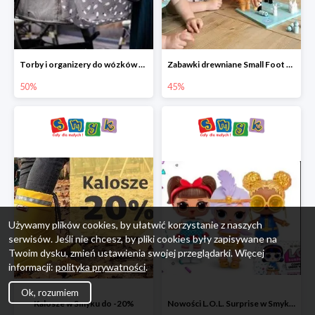
Torby i organizery do wózków w Smyku do -50%
Zabawki drewniane Small Foot do -45%
50%
45%
Używamy plików cookies, by ułatwić korzystanie z naszych
serwisów. Jeśli nie chcesz, by pliki cookies były zapisywane na
Twoim dysku, zmień ustawienia swojej przeglądarki. Więcej
informacji:
polityka prywatności
.
Ok, rozumiem
Kalosze w Smyku do -20%
Nowości L.O.L. Surprise w Smyku do -45%