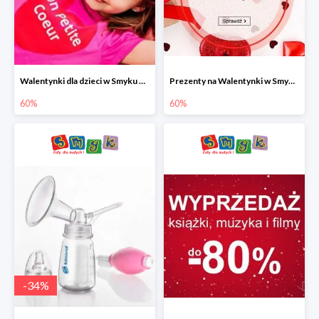
Walentynki dla dzieci w Smyku do -60%
Prezenty na Walentynki w Smyku do -60%
60%
60%
-
34
%