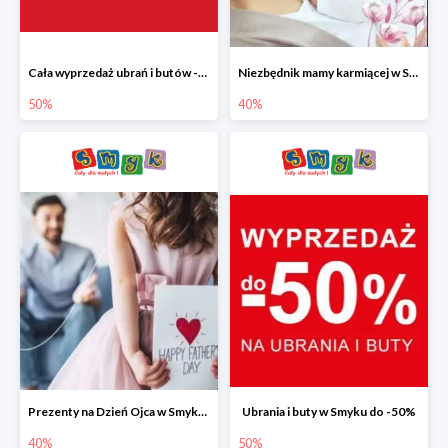
Cała wyprzedaż ubrań i butów -50%
Niezbędnik mamy karmiącej w Smyku do -40%
50%
40%
Prezenty na Dzień Ojca w Smyku do -40%
Ubrania i buty w Smyku do -50%
40%
50%