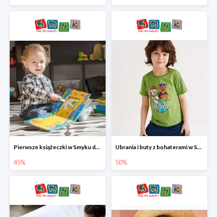
Pierwsze książeczki w Smyku do -45%
Ubrania i buty z bohaterami w Smyku do -50%
45%
50%