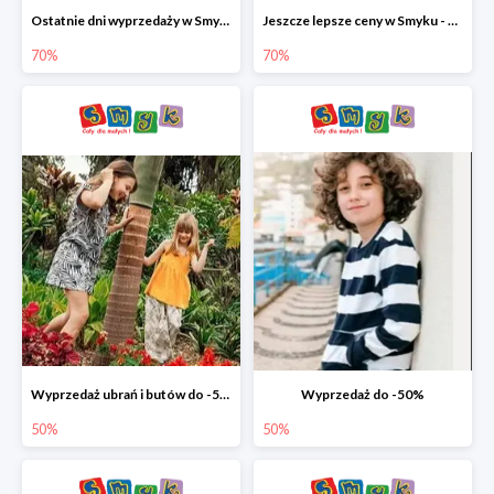
Ostatnie dni wyprzedaży w Smyku - ubrania i buty do -70%
Jeszcze lepsze ceny w Smyku - ubrania i buty do -70%
70%
70%
Wyprzedaż ubrań i butów do -50%
Wyprzedaż do -50%
50%
50%