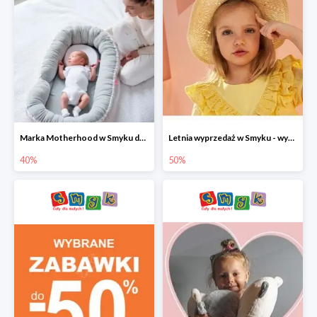
Marka Motherhood w Smyku do -40%
Letnia wyprzedaż w Smyku - wybrane ubrania i buty do -50%
40%
50%