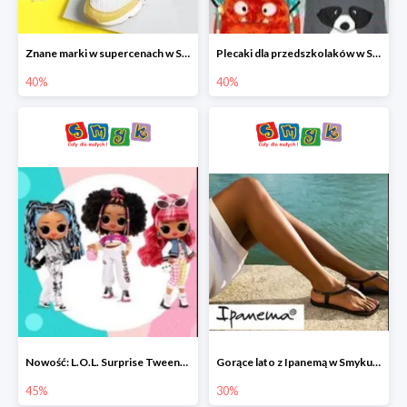
Znane marki w supercenach w Smyku - buty do -40%
Plecaki dla przedszkolaków w Smyku do -40%
40%
40%
Nowość: L.O.L. Surprise Tweens Doll w Smyku do -45%
Gorące lato z Ipanemą w Smyku do -30%
45%
30%