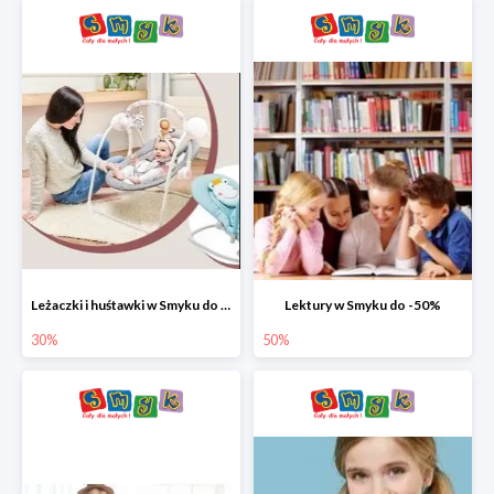
Leżaczki i huśtawki w Smyku do -30%
Lektury w Smyku do -50%
30%
50%