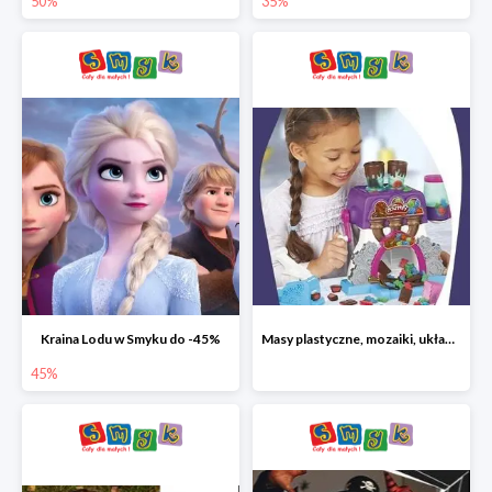
50%
35%
Kraina Lodu w Smyku do -45%
Masy plastyczne, mozaiki, układanki do -45%
45%