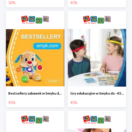
50%
45%
Bestsellery zabawek w Smyku do -45%
Gry edukacyjne w Smyku do -45%
45%
45%