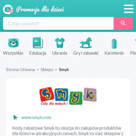
Promocje
Produkty
Sklepy
Wszystkie
Edukacja
Ubrania
Gry i zabawki
Karmienie
Pie
Blog
Strona Główna
>
Sklepy
>
Smyk
Wyprawka
www.smyk.com
Kody rabatowe Smyk to okazja do zakupów produktów
dla dzieci w atrakcyjnych cenach. Smyk to sieć sklepów z