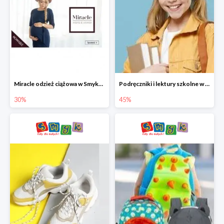
Miracle odzież ciążowa w Smyku co -30%
Podręczniki i lektury szkolne w Smyku do -45%
30%
45%