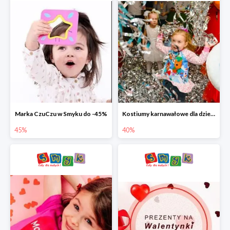
Marka CzuCzu w Smyku do -45%
Kostiumy karnawałowe dla dzieci w Smyku do -40%
45%
40%