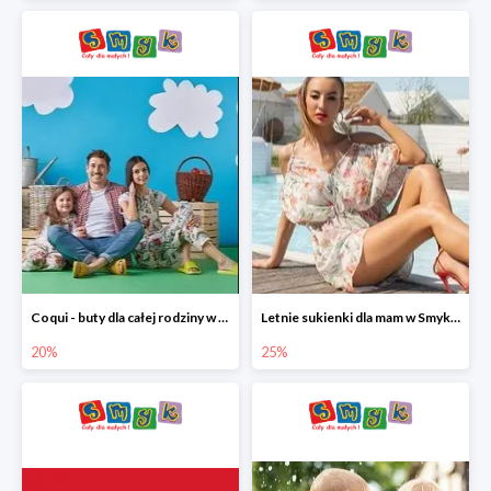
Coqui - buty dla całej rodziny w Smyku do -20%
Letnie sukienki dla mam w Smyku do -25%
20%
25%