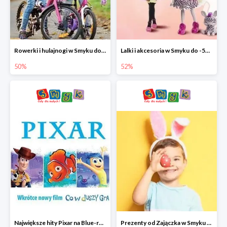
Rowerki i hulajnogi w Smyku do -50%
Lalki i akcesoria w Smyku do -52%
50%
52%
Największe hity Pixar na Blue-rey i DVD w Smyku - drugi film -50%
Prezenty od Zajączka w Smyku do -50%