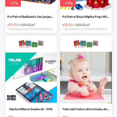
-
37
%
-
19
%
Psi Patrol Radiowóz 5w1 pojazd ratunkowy z figurką Chase'a -37%
Psi Patrol Baza Mighty Pups Wieża obserwacyjna+pojazd z figurką -19%
439.99 zł
699.00 zł*
658.00 zł
809.00 zł*
*najniższa cena z 30 dni przed obniżką
*najniższa cena z 30 dni przed obniżką
Marka Milan w Smyku do -50%
Talerzyki i miseczki w Smyku do -35%