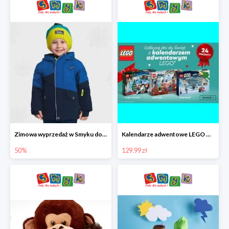
Zimowa wyprzedaż w Smyku do -50%
Kalendarze adwentowe LEGO w Smyku w super cenie
50%
129.99 zł