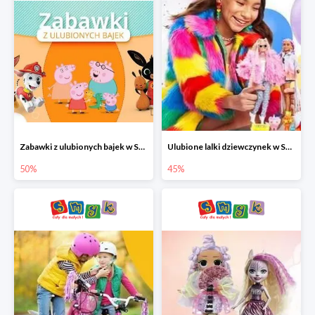
Zabawki z ulubionych bajek w Smyku do -50%
Ulubione lalki dziewczynek w Smyku do -45%
50%
45%