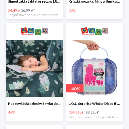
Simed Lakta Laktator ręczny LR-8 -34%
Książki, muzyka, filmy w Smyku do -80%
24.49 zł
36.99 zł*
80%
*najniższa cena z 30 dni przed obniżką
-
40
%
Poszewki dla dzieci w Smyku do -45%
L.O.L. Surprise Winter Disco Bigger Surprise Zestaw laleczek w walizce -40%
45%
299.99 zł
499.99 zł*
*najniższa cena z 30 dni przed obniżką