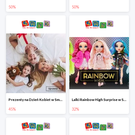
50%
50%
Prezenty na Dzień Kobiet w Smyku do -45%
Lalki Rainbow High Surprise w Smyku do -35%
45%
32%