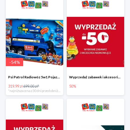
-
54
%
Psi Patrol Radiowóz 5w1 Pojazd ratunkowy z figurką Chase'a
Wyprzedaż zabawek i akcesoriów niemowlęcych w Smyku do -50%
319.99 zł
699.00 zł*
50%
*najniższa cena z 30 dni przed obniżką