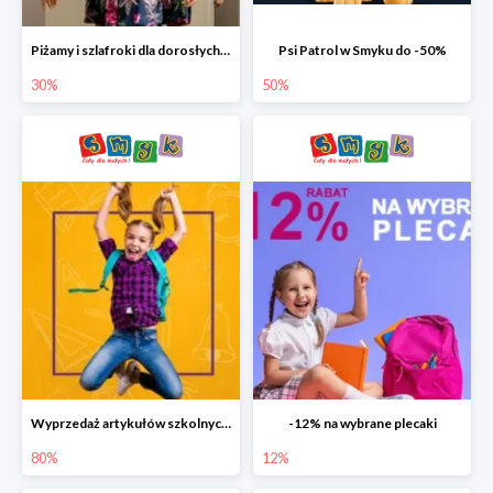
Piżamy i szlafroki dla dorosłych w Smyku do -30%
Psi Patrol w Smyku do -50%
30%
50%
Wyprzedaż artykułów szkolnych w Smyku do -80%
-12% na wybrane plecaki
80%
12%