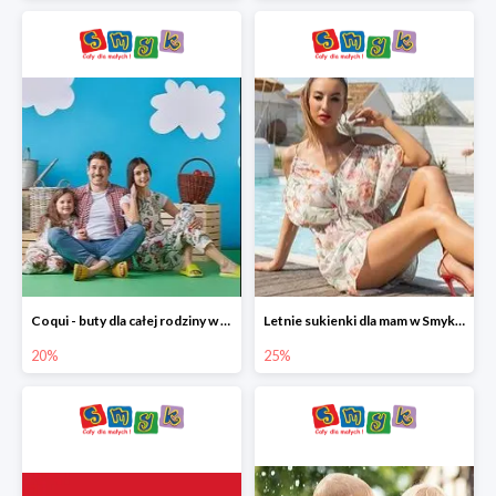
Coqui - buty dla całej rodziny w Smyku do -20%
Letnie sukienki dla mam w Smyku do -25%
20%
25%