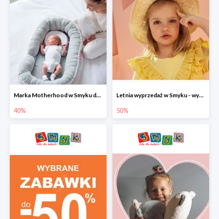
Marka Motherhood w Smyku do -40%
Letnia wyprzedaż w Smyku - wybrane ubrania i buty do -50%
40%
50%