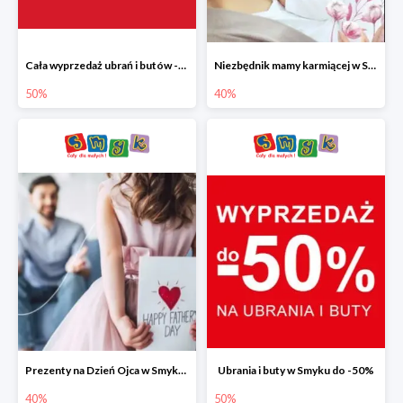
Cała wyprzedaż ubrań i butów -50%
Niezbędnik mamy karmiącej w Smyku do -40%
50%
40%
Prezenty na Dzień Ojca w Smyku do -40%
Ubrania i buty w Smyku do -50%
40%
50%