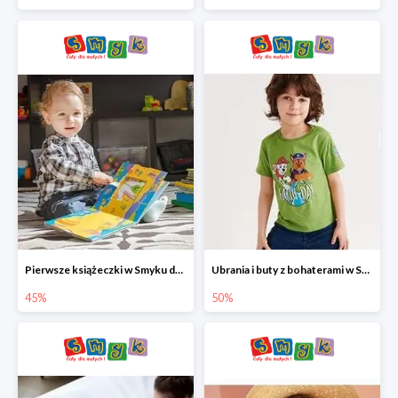
Pierwsze książeczki w Smyku do -45%
Ubrania i buty z bohaterami w Smyku do -50%
45%
50%