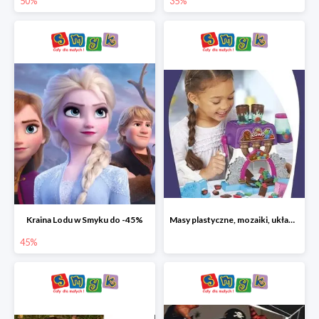
50%
35%
Kraina Lodu w Smyku do -45%
Masy plastyczne, mozaiki, układanki do -45%
45%