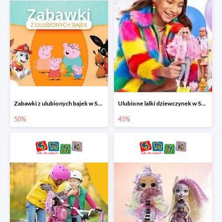
Zabawki z ulubionych bajek w Smyku do -50%
Ulubione lalki dziewczynek w Smyku do -45%
50%
45%