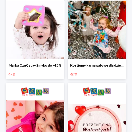
Marka CzuCzu w Smyku do -45%
Kostiumy karnawałowe dla dzieci w Smyku do -40%
45%
40%