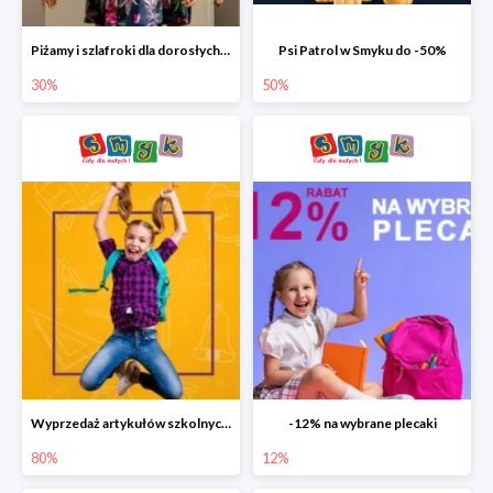
Piżamy i szlafroki dla dorosłych w Smyku do -30%
Psi Patrol w Smyku do -50%
30%
50%
Wyprzedaż artykułów szkolnych w Smyku do -80%
-12% na wybrane plecaki
80%
12%