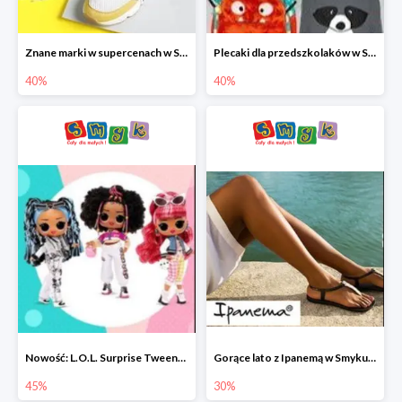
Znane marki w supercenach w Smyku - buty do -40%
Plecaki dla przedszkolaków w Smyku do -40%
40%
40%
Nowość: L.O.L. Surprise Tweens Doll w Smyku do -45%
Gorące lato z Ipanemą w Smyku do -30%
45%
30%