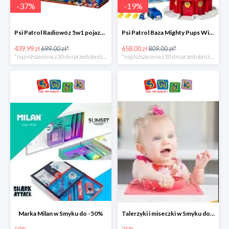
-
37
%
-
19
%
Psi Patrol Radiowóz 5w1 pojazd ratunkowy z figurką Chase'a -37%
Psi Patrol Baza Mighty Pups Wieża obserwacyjna+pojazd z figurką -19%
439.99 zł
699.00 zł*
658.00 zł
809.00 zł*
*najniższa cena z 30 dni przed obniżką
*najniższa cena z 30 dni przed obniżką
Marka Milan w Smyku do -50%
Talerzyki i miseczki w Smyku do -35%