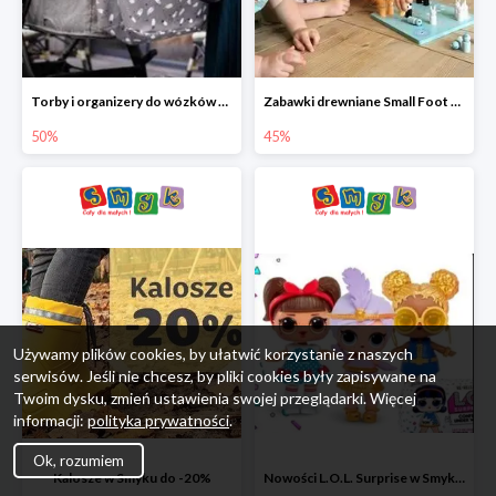
Torby i organizery do wózków w Smyku do -50%
Zabawki drewniane Small Foot do -45%
50%
45%
Używamy plików cookies, by ułatwić korzystanie z naszych
serwisów. Jeśli nie chcesz, by pliki cookies były zapisywane na
Twoim dysku, zmień ustawienia swojej przeglądarki. Więcej
informacji:
polityka prywatności
.
Ok, rozumiem
Kalosze w Smyku do -20%
Nowości L.O.L. Surprise w Smyku do -45%