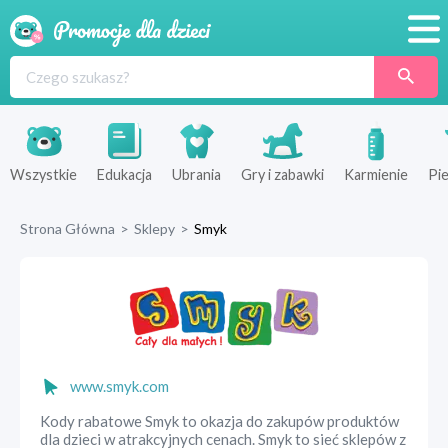
Promocje
Produkty
Sklepy
Wszystkie
Edukacja
Ubrania
Gry i zabawki
Karmienie
Pie
Blog
Strona Główna
>
Sklepy
>
Smyk
Wyprawka
www.smyk.com
Kody rabatowe Smyk to okazja do zakupów produktów
dla dzieci w atrakcyjnych cenach. Smyk to sieć sklepów z