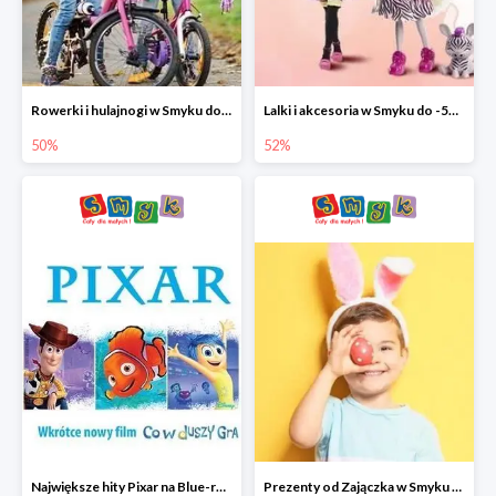
Rowerki i hulajnogi w Smyku do -50%
Lalki i akcesoria w Smyku do -52%
50%
52%
Największe hity Pixar na Blue-rey i DVD w Smyku - drugi film -50%
Prezenty od Zajączka w Smyku do -50%