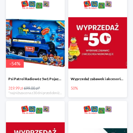
-
54
%
Psi Patrol Radiowóz 5w1 Pojazd ratunkowy z figurką Chase'a
Wyprzedaż zabawek i akcesoriów niemowlęcych w Smyku do -50%
319.99 zł
699.00 zł*
50%
*najniższa cena z 30 dni przed obniżką