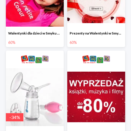
Walentynki dla dzieci w Smyku do -60%
Prezenty na Walentynki w Smyku do -60%
60%
60%
-
34
%