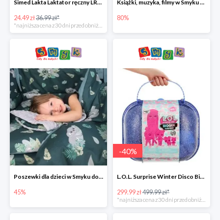
Simed Lakta Laktator ręczny LR-8 -34%
Książki, muzyka, filmy w Smyku do -80%
24.49 zł
36.99 zł*
80%
*najniższa cena z 30 dni przed obniżką
-
40
%
Poszewki dla dzieci w Smyku do -45%
L.O.L. Surprise Winter Disco Bigger Surprise Zestaw laleczek w walizce -40%
45%
299.99 zł
499.99 zł*
*najniższa cena z 30 dni przed obniżką