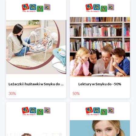
Leżaczki i huśtawki w Smyku do -30%
Lektury w Smyku do -50%
30%
50%