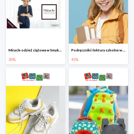
Miracle odzież ciążowa w Smyku co -30%
Podręczniki i lektury szkolne w Smyku do -45%
30%
45%