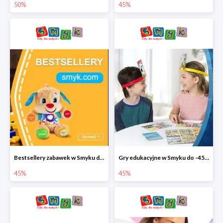
50%
45%
Bestsellery zabawek w Smyku do -45%
Gry edukacyjne w Smyku do -45%
45%
45%