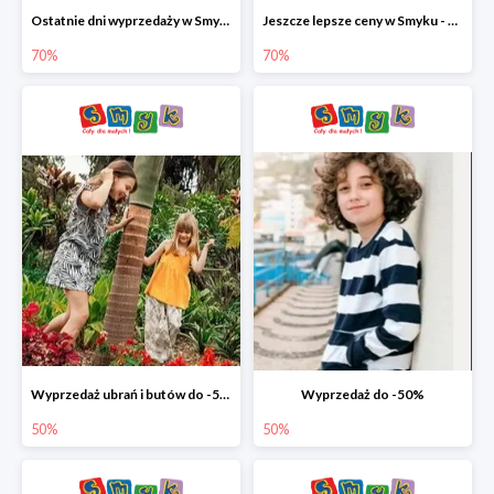
Ostatnie dni wyprzedaży w Smyku - ubrania i buty do -70%
Jeszcze lepsze ceny w Smyku - ubrania i buty do -70%
70%
70%
Wyprzedaż ubrań i butów do -50%
Wyprzedaż do -50%
50%
50%