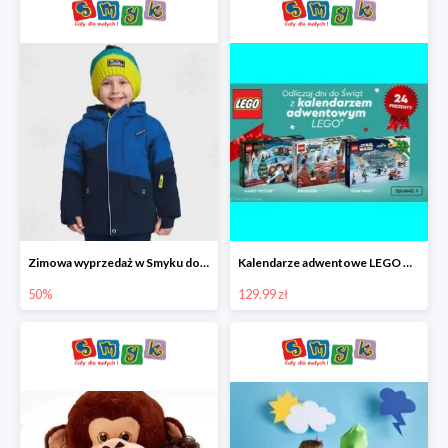
Zimowa wyprzedaż w Smyku do -50%
Kalendarze adwentowe LEGO w Smyku w super cenie
50%
129.99 zł