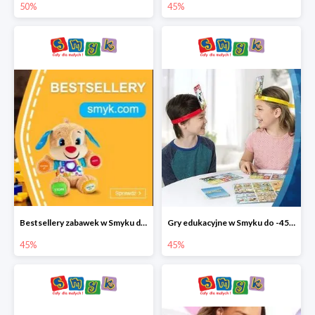
50%
45%
Bestsellery zabawek w Smyku do -45%
Gry edukacyjne w Smyku do -45%
45%
45%