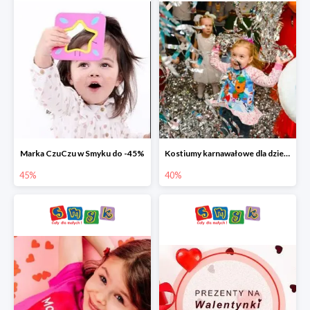
Marka CzuCzu w Smyku do -45%
Kostiumy karnawałowe dla dzieci w Smyku do -40%
45%
40%