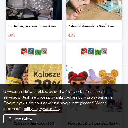
Torby i organizery do wózków w Smyku do -50%
Zabawki drewniane Small Foot do -45%
50%
45%
Używamy plików cookies, by ułatwić korzystanie z naszych
serwisów. Jeśli nie chcesz, by pliki cookies były zapisywane na
Twoim dysku, zmień ustawienia swojej przeglądarki. Więcej
informacji:
polityka prywatności
.
Ok, rozumiem
Kalosze w Smyku do -20%
Nowości L.O.L. Surprise w Smyku do -45%