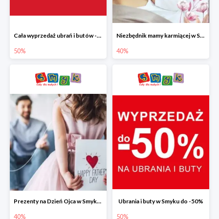
Cała wyprzedaż ubrań i butów -50%
Niezbędnik mamy karmiącej w Smyku do -40%
50%
40%
Prezenty na Dzień Ojca w Smyku do -40%
Ubrania i buty w Smyku do -50%
40%
50%