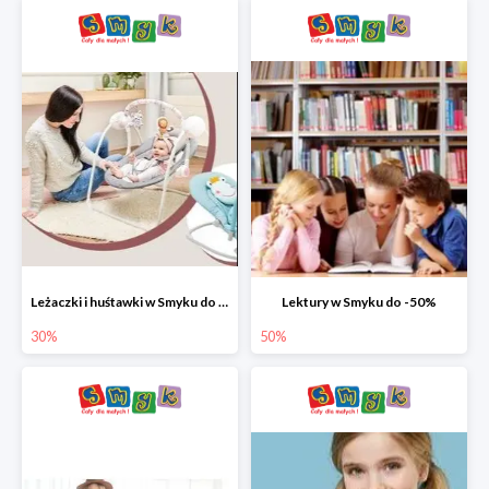
Leżaczki i huśtawki w Smyku do -30%
Lektury w Smyku do -50%
30%
50%