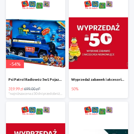
-
54
%
Psi Patrol Radiowóz 5w1 Pojazd ratunkowy z figurką Chase'a
Wyprzedaż zabawek i akcesoriów niemowlęcych w Smyku do -50%
319.99 zł
699.00 zł*
50%
*najniższa cena z 30 dni przed obniżką