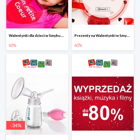
Walentynki dla dzieci w Smyku do -60%
Prezenty na Walentynki w Smyku do -60%
60%
60%
-
34
%