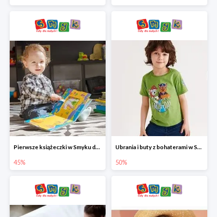
Pierwsze książeczki w Smyku do -45%
Ubrania i buty z bohaterami w Smyku do -50%
45%
50%