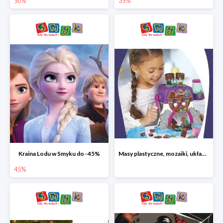
50%
35%
Kraina Lodu w Smyku do -45%
Masy plastyczne, mozaiki, układanki do -45%
45%