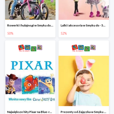
Rowerki i hulajnogi w Smyku do -50%
Lalki i akcesoria w Smyku do -52%
50%
52%
Największe hity Pixar na Blue-rey i DVD w Smyku - drugi film -50%
Prezenty od Zajączka w Smyku do -50%