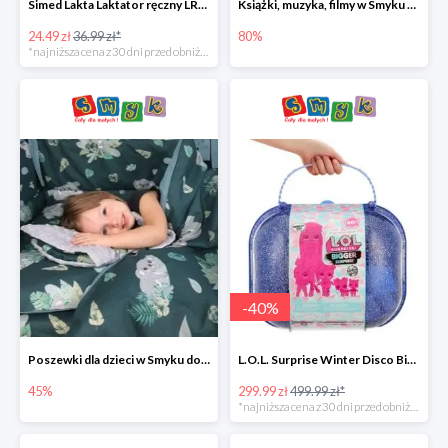
Simed Lakta Laktator ręczny LR-8 -34%
Książki, muzyka, filmy w Smyku do -80%
24.49 zł
36.99 zł*
80%
*najniższa cena z 30 dni przed obniżką
-
40
%
Poszewki dla dzieci w Smyku do -45%
L.O.L. Surprise Winter Disco Bigger Surprise Zestaw laleczek w walizce -40%
45%
299.99 zł
499.99 zł*
*najniższa cena z 30 dni przed obniżką