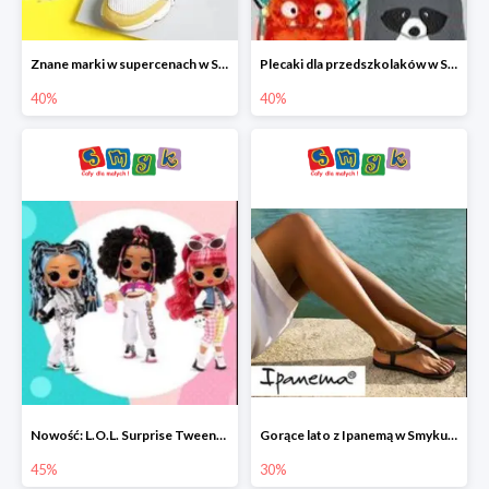
Znane marki w supercenach w Smyku - buty do -40%
Plecaki dla przedszkolaków w Smyku do -40%
40%
40%
Nowość: L.O.L. Surprise Tweens Doll w Smyku do -45%
Gorące lato z Ipanemą w Smyku do -30%
45%
30%