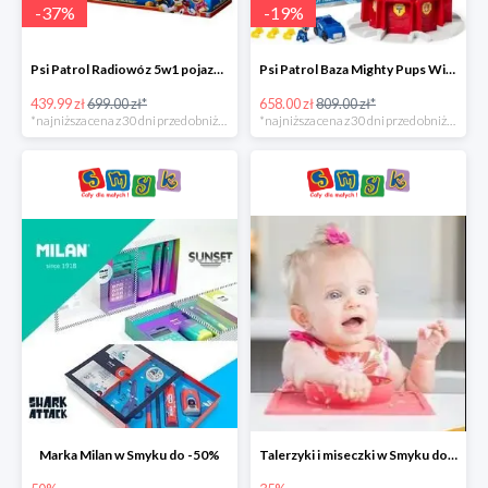
-
37
%
-
19
%
Psi Patrol Radiowóz 5w1 pojazd ratunkowy z figurką Chase'a -37%
Psi Patrol Baza Mighty Pups Wieża obserwacyjna+pojazd z figurką -19%
439.99 zł
699.00 zł*
658.00 zł
809.00 zł*
*najniższa cena z 30 dni przed obniżką
*najniższa cena z 30 dni przed obniżką
Marka Milan w Smyku do -50%
Talerzyki i miseczki w Smyku do -35%