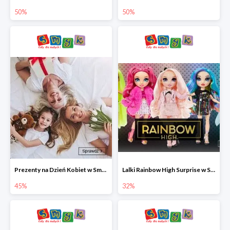
50%
50%
Prezenty na Dzień Kobiet w Smyku do -45%
Lalki Rainbow High Surprise w Smyku do -35%
45%
32%