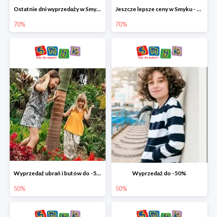
Ostatnie dni wyprzedaży w Smyku - ubrania i buty do -70%
Jeszcze lepsze ceny w Smyku - ubrania i buty do -70%
70%
70%
Wyprzedaż ubrań i butów do -50%
Wyprzedaż do -50%
50%
50%