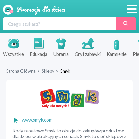
Promocje
Produkty
Sklepy
Wszystkie
Edukacja
Ubrania
Gry i zabawki
Karmienie
Pie
Blog
Strona Główna
>
Sklepy
>
Smyk
Wyprawka
www.smyk.com
Kody rabatowe Smyk to okazja do zakupów produktów
dla dzieci w atrakcyjnych cenach. Smyk to sieć sklepów z