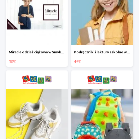
Miracle odzież ciążowa w Smyku co -30%
Podręczniki i lektury szkolne w Smyku do -45%
30%
45%