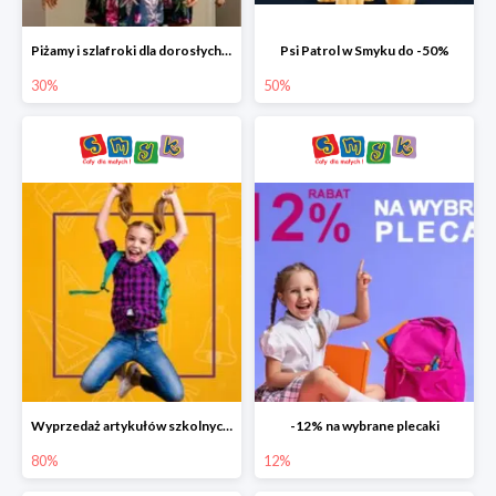
Piżamy i szlafroki dla dorosłych w Smyku do -30%
Psi Patrol w Smyku do -50%
30%
50%
Wyprzedaż artykułów szkolnych w Smyku do -80%
-12% na wybrane plecaki
80%
12%