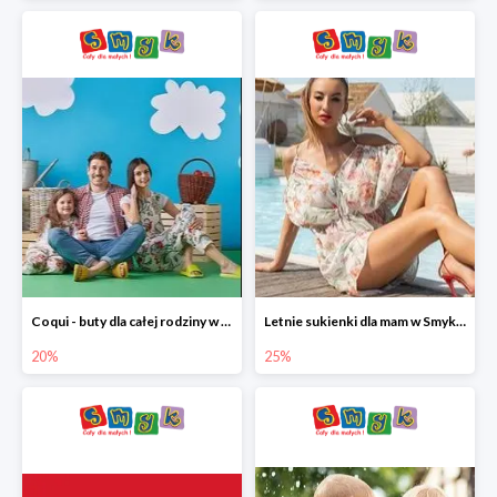
Coqui - buty dla całej rodziny w Smyku do -20%
Letnie sukienki dla mam w Smyku do -25%
20%
25%