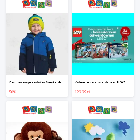
Zimowa wyprzedaż w Smyku do -50%
Kalendarze adwentowe LEGO w Smyku w super cenie
50%
129.99 zł