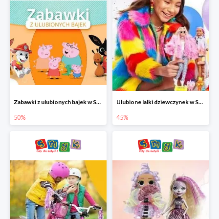
Zabawki z ulubionych bajek w Smyku do -50%
Ulubione lalki dziewczynek w Smyku do -45%
50%
45%