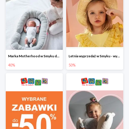
Marka Motherhood w Smyku do -40%
Letnia wyprzedaż w Smyku - wybrane ubrania i buty do -50%
40%
50%