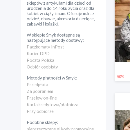
sklepów z artykułami dla dzieci od
urodzenia do 14 roku życia oraz dla
kobiet w ciąży i mam. Oferuje m.in. z
odzież, obuwie, akcesoria dziecięce,
zabawki i książki.
W sklepie
Smyk
dostępne są
następujące metody dostawy:
Paczkomaty InPost
Kurier DPD
Poczta Polska
Odbiór osobisty
50%
Metody płatności w
Smyk
:
Przedpłata
Za pobraniem
Przelew on-line
Karta kredytowa/płatnicza
Przy odbiorze
Podobne sklepy:
nieprzeczytane.pl kody promocyjne