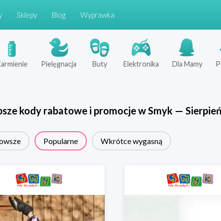
y
Sklepy
Blog
Wyprawka
armienie
Pielęgnacja
Buty
Elektronika
Dla Mamy
P
psze kody rabatowe i promocje w
Smyk
—
Sierpie
owsze
Popularne
Wkrótce wygasną