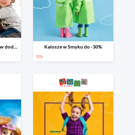
Dzień Miłośnika Pluszaków dodatkowy rabat -10%
Kalosze w Smyku do -30%
30%