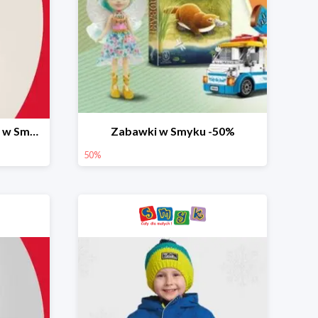
Ostatnie dni wyprzedaży w Smyku do -70%
Zabawki w Smyku -50%
50%