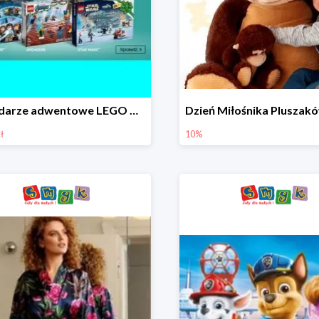
Kalendarze adwentowe LEGO w Smyku w super cenie
ł
10%