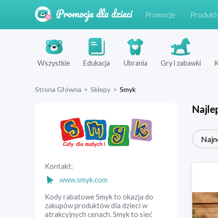
Promocje
Produkt
Wszystkie
Edukacja
Ubrania
Gry i zabawki
K
Strona Główna
>
Sklepy
>
Smyk
Najle
Najn
Kontakt:
www.smyk.com
Kody rabatowe Smyk to okazja do
zakupów produktów dla dzieci w
atrakcyjnych cenach. Smyk to sieć