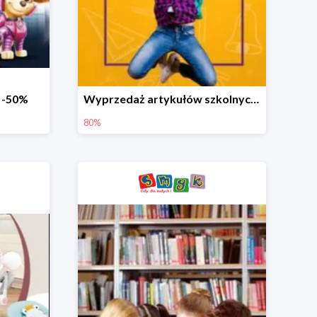
o -50%
Wyprzedaż artykułów szkolnych w Smyku do -80%
80%