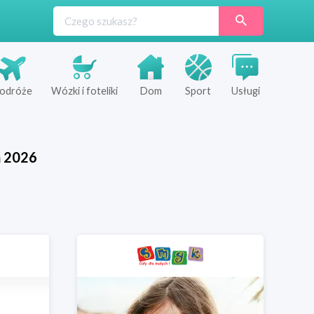
odróże
Wózki i foteliki
Dom
Sport
Usługi
ń
2026