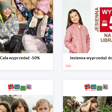
Cała wyprzedaż -50%
Jesienna wyprzedaż d
50%