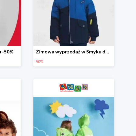
u -50%
Zimowa wyprzedaż w Smyku do -50%
50%