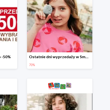
o -50%
Ostatnie dni wyprzedaży w Smyku - ubrania i buty do -70%
70%