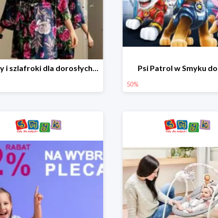
Piżamy i szlafroki dla dorosłych w Smyku do -30%
Psi Patrol w Smyku d
50%