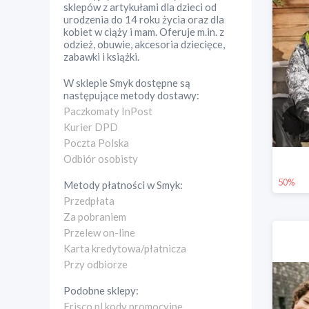
sklepów z artykułami dla dzieci od
urodzenia do 14 roku życia oraz dla
kobiet w ciąży i mam. Oferuje m.in. z
odzież, obuwie, akcesoria dziecięce,
zabawki i książki.
W sklepie
Smyk
dostępne są
następujące metody dostawy:
Paczkomaty InPost
Kurier DPD
Poczta Polska
Odbiór osobisty
50%
Metody płatności w
Smyk
:
Przedpłata
Za pobraniem
Przelew on-line
Karta kredytowa/płatnicza
Przy odbiorze
Podobne sklepy:
Frisco.pl kody promocyjne