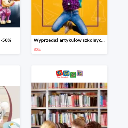
o -50%
Wyprzedaż artykułów szkolnych w Smyku do -80%
80%