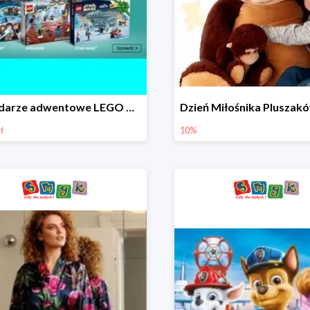
Kalendarze adwentowe LEGO w Smyku w super cenie
ł
10%