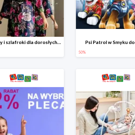
Piżamy i szlafroki dla dorosłych w Smyku do -30%
Psi Patrol w Smyku d
50%