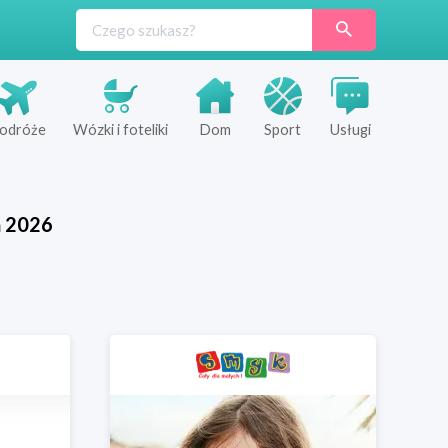
odróże
Wózki i foteliki
Dom
Sport
Usługi
ń
2026