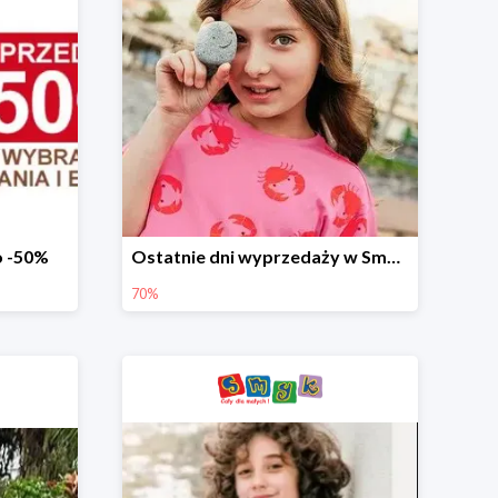
o -50%
Ostatnie dni wyprzedaży w Smyku - ubrania i buty do -70%
70%