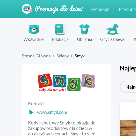
Promocje
Produkt
Wszystkie
Edukacja
Ubrania
Gry i zabawki
K
Strona Główna
>
Sklepy
>
Smyk
Najle
Najn
Kontakt:
www.smyk.com
Kody rabatowe Smyk to okazja do
zakupów produktów dla dzieci w
atrakcyjnych cenach. Smyk to sieć