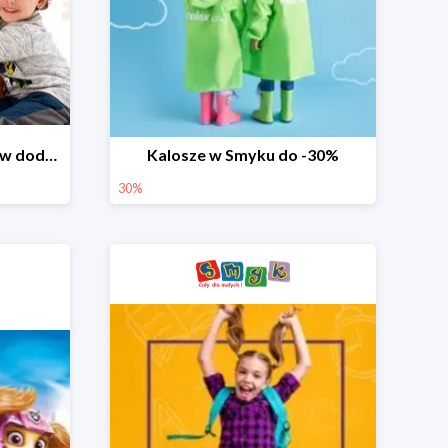
Dzień Miłośnika Pluszaków dodatkowy rabat -10%
Kalosze w Smyku do -30%
30%