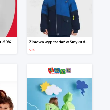
u -50%
Zimowa wyprzedaż w Smyku do -50%
50%