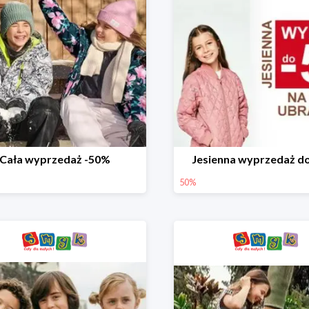
Cała wyprzedaż -50%
Jesienna wyprzedaż d
50%