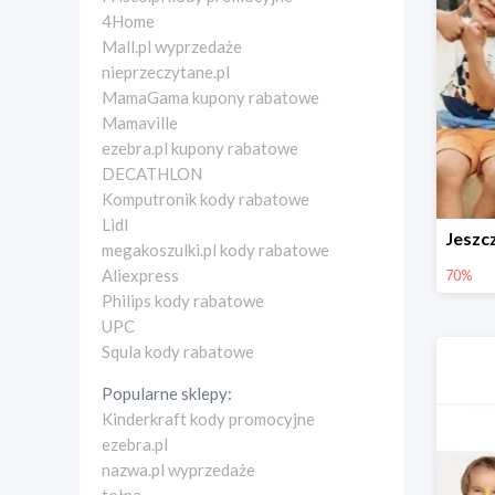
4Home
Mall.pl wyprzedaże
nieprzeczytane.pl
MamaGama kupony rabatowe
Mamaville
ezebra.pl kupony rabatowe
DECATHLON
Komputronik kody rabatowe
Lidl
megakoszulki.pl kody rabatowe
Aliexpress
70%
Philips kody rabatowe
UPC
Squla kody rabatowe
Popularne sklepy:
Kinderkraft kody promocyjne
ezebra.pl
nazwa.pl wyprzedaże