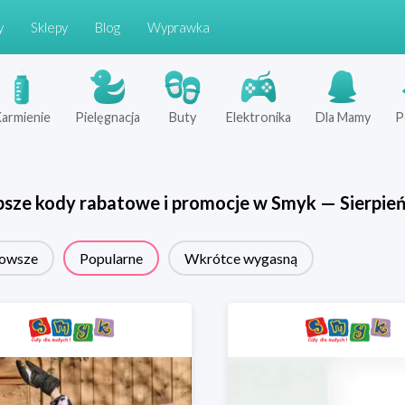
y
Sklepy
Blog
Wyprawka
armienie
Pielęgnacja
Buty
Elektronika
Dla Mamy
P
psze kody rabatowe i promocje w
Smyk
—
Sierpie
owsze
Popularne
Wkrótce wygasną