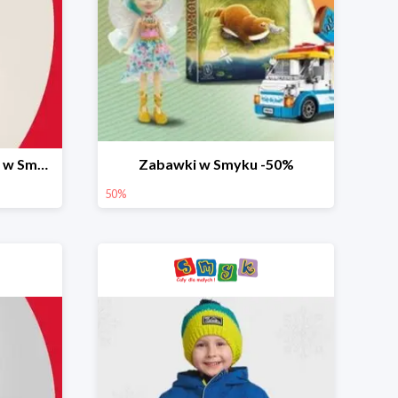
Ostatnie dni wyprzedaży w Smyku do -70%
Zabawki w Smyku -50%
50%