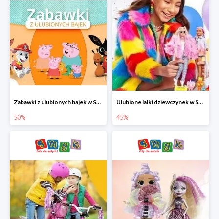
Zabawki z ulubionych bajek w Smyku do -50%
Ulubione lalki dziewczynek w Smyku do -45%
50%
45%