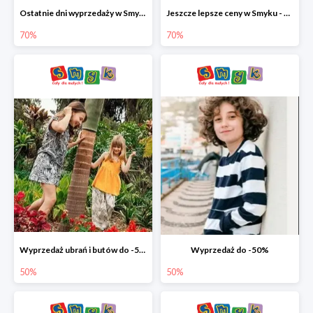
Ostatnie dni wyprzedaży w Smyku - ubrania i buty do -70%
Jeszcze lepsze ceny w Smyku - ubrania i buty do -70%
70%
70%
Wyprzedaż ubrań i butów do -50%
Wyprzedaż do -50%
50%
50%