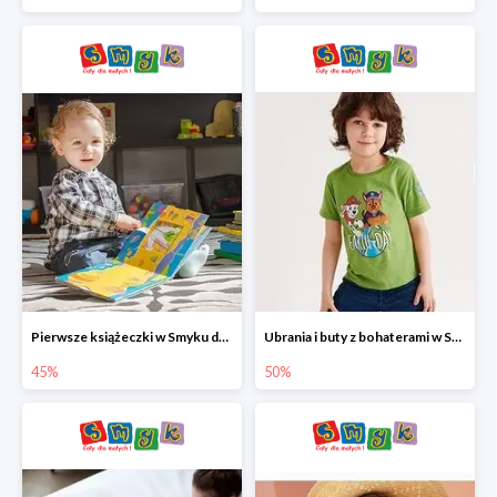
Pierwsze książeczki w Smyku do -45%
Ubrania i buty z bohaterami w Smyku do -50%
45%
50%