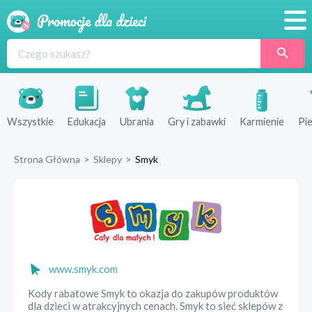
Promocje
Produkty
Sklepy
Wszystkie
Edukacja
Ubrania
Gry i zabawki
Karmienie
Pie
Blog
Strona Główna
>
Sklepy
>
Smyk
Wyprawka
www.smyk.com
Kody rabatowe Smyk to okazja do zakupów produktów
dla dzieci w atrakcyjnych cenach. Smyk to sieć sklepów z