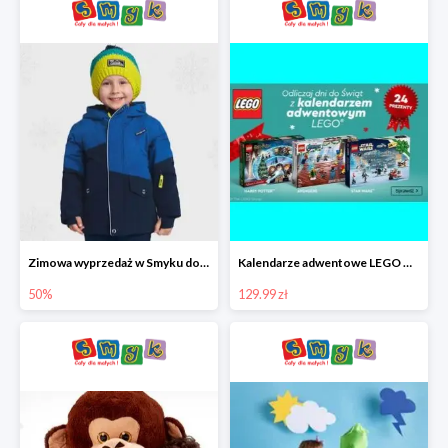
Zimowa wyprzedaż w Smyku do -50%
Kalendarze adwentowe LEGO w Smyku w super cenie
50%
129.99 zł