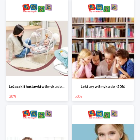
Leżaczki i huśtawki w Smyku do -30%
Lektury w Smyku do -50%
30%
50%