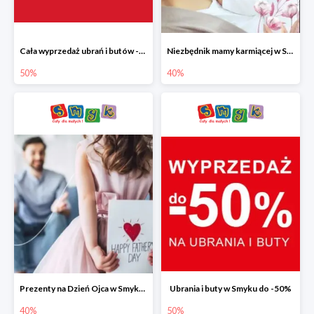
Cała wyprzedaż ubrań i butów -50%
Niezbędnik mamy karmiącej w Smyku do -40%
50%
40%
Prezenty na Dzień Ojca w Smyku do -40%
Ubrania i buty w Smyku do -50%
40%
50%