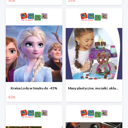
50%
35%
Kraina Lodu w Smyku do -45%
Masy plastyczne, mozaiki, układanki do -45%
45%