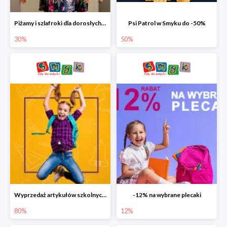
Piżamy i szlafroki dla dorosłych w Smyku do -30%
Psi Patrol w Smyku do -50%
30%
50%
Wyprzedaż artykułów szkolnych w Smyku do -80%
-12% na wybrane plecaki
80%
12%