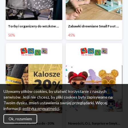
Torby i organizery do wózków w Smyku do -50%
Zabawki drewniane Small Foot do -45%
50%
45%
Używamy plików cookies, by ułatwić korzystanie z naszych
serwisów. Jeśli nie chcesz, by pliki cookies były zapisywane na
Twoim dysku, zmień ustawienia swojej przeglądarki. Więcej
informacji:
polityka prywatności
.
Ok, rozumiem
Kalosze w Smyku do -20%
Nowości L.O.L. Surprise w Smyku do -45%