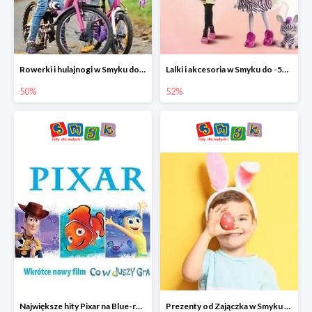
Rowerki i hulajnogi w Smyku do -50%
Lalki i akcesoria w Smyku do -52%
50%
52%
Największe hity Pixar na Blue-rey i DVD w Smyku - drugi film -50%
Prezenty od Zajączka w Smyku do -50%