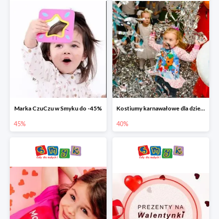
Marka CzuCzu w Smyku do -45%
Kostiumy karnawałowe dla dzieci w Smyku do -40%
45%
40%