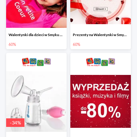
Walentynki dla dzieci w Smyku do -60%
Prezenty na Walentynki w Smyku do -60%
60%
60%
-
34
%