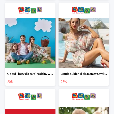
Coqui - buty dla całej rodziny w Smyku do -20%
Letnie sukienki dla mam w Smyku do -25%
20%
25%