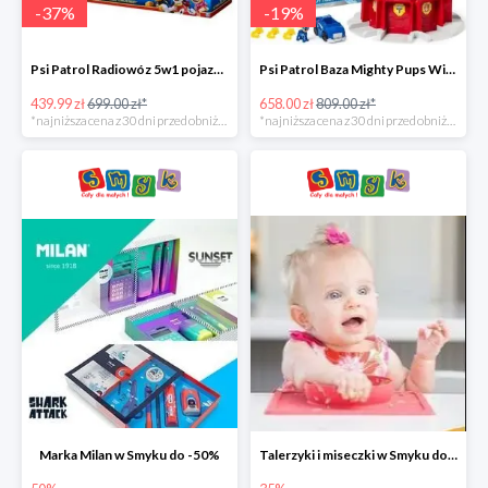
-
37
%
-
19
%
Psi Patrol Radiowóz 5w1 pojazd ratunkowy z figurką Chase'a -37%
Psi Patrol Baza Mighty Pups Wieża obserwacyjna+pojazd z figurką -19%
439.99 zł
699.00 zł*
658.00 zł
809.00 zł*
*najniższa cena z 30 dni przed obniżką
*najniższa cena z 30 dni przed obniżką
Marka Milan w Smyku do -50%
Talerzyki i miseczki w Smyku do -35%