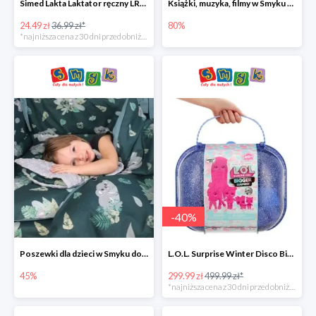
Simed Lakta Laktator ręczny LR-8 -34%
Książki, muzyka, filmy w Smyku do -80%
24.49 zł
36.99 zł*
80%
*najniższa cena z 30 dni przed obniżką
-
40
%
Poszewki dla dzieci w Smyku do -45%
L.O.L. Surprise Winter Disco Bigger Surprise Zestaw laleczek w walizce -40%
45%
299.99 zł
499.99 zł*
*najniższa cena z 30 dni przed obniżką