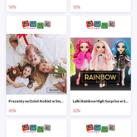
50%
50%
Prezenty na Dzień Kobiet w Smyku do -45%
Lalki Rainbow High Surprise w Smyku do -35%
45%
32%