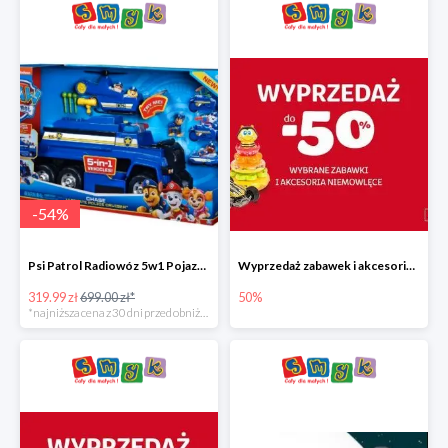
-
54
%
Psi Patrol Radiowóz 5w1 Pojazd ratunkowy z figurką Chase'a
Wyprzedaż zabawek i akcesoriów niemowlęcych w Smyku do -50%
319.99 zł
699.00 zł*
50%
*najniższa cena z 30 dni przed obniżką