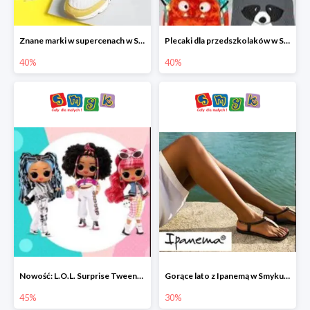
Znane marki w supercenach w Smyku - buty do -40%
Plecaki dla przedszkolaków w Smyku do -40%
40%
40%
Nowość: L.O.L. Surprise Tweens Doll w Smyku do -45%
Gorące lato z Ipanemą w Smyku do -30%
45%
30%