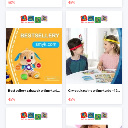
50%
45%
Bestsellery zabawek w Smyku do -45%
Gry edukacyjne w Smyku do -45%
45%
45%