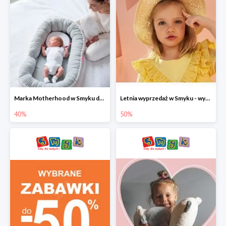
Marka Motherhood w Smyku do -40%
Letnia wyprzedaż w Smyku - wybrane ubrania i buty do -50%
40%
50%