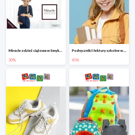
Miracle odzież ciążowa w Smyku co -30%
Podręczniki i lektury szkolne w Smyku do -45%
30%
45%