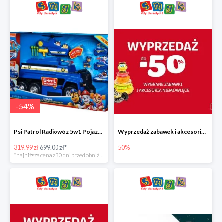
-
54
%
Psi Patrol Radiowóz 5w1 Pojazd ratunkowy z figurką Chase'a
Wyprzedaż zabawek i akcesoriów niemowlęcych w Smyku do -50%
319.99 zł
699.00 zł*
50%
*najniższa cena z 30 dni przed obniżką