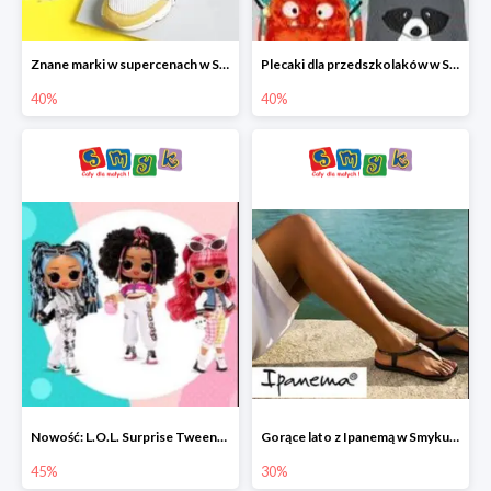
Znane marki w supercenach w Smyku - buty do -40%
Plecaki dla przedszkolaków w Smyku do -40%
40%
40%
Nowość: L.O.L. Surprise Tweens Doll w Smyku do -45%
Gorące lato z Ipanemą w Smyku do -30%
45%
30%