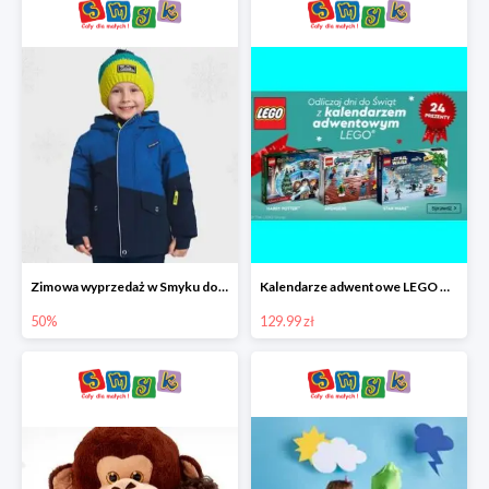
Zimowa wyprzedaż w Smyku do -50%
Kalendarze adwentowe LEGO w Smyku w super cenie
50%
129.99 zł