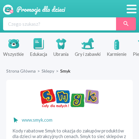
Promocje
Produkty
Sklepy
Wszystkie
Edukacja
Ubrania
Gry i zabawki
Karmienie
Pie
Blog
Strona Główna
>
Sklepy
>
Smyk
Wyprawka
www.smyk.com
Kody rabatowe Smyk to okazja do zakupów produktów
dla dzieci w atrakcyjnych cenach. Smyk to sieć sklepów z