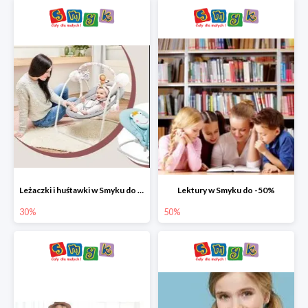
Leżaczki i huśtawki w Smyku do -30%
Lektury w Smyku do -50%
30%
50%