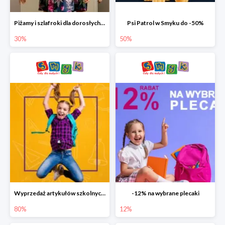
Piżamy i szlafroki dla dorosłych w Smyku do -30%
Psi Patrol w Smyku do -50%
30%
50%
Wyprzedaż artykułów szkolnych w Smyku do -80%
-12% na wybrane plecaki
80%
12%