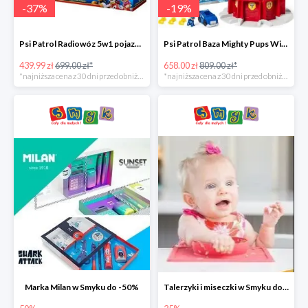
-
37
%
-
19
%
Psi Patrol Radiowóz 5w1 pojazd ratunkowy z figurką Chase'a -37%
Psi Patrol Baza Mighty Pups Wieża obserwacyjna+pojazd z figurką -19%
439.99 zł
699.00 zł*
658.00 zł
809.00 zł*
*najniższa cena z 30 dni przed obniżką
*najniższa cena z 30 dni przed obniżką
Marka Milan w Smyku do -50%
Talerzyki i miseczki w Smyku do -35%