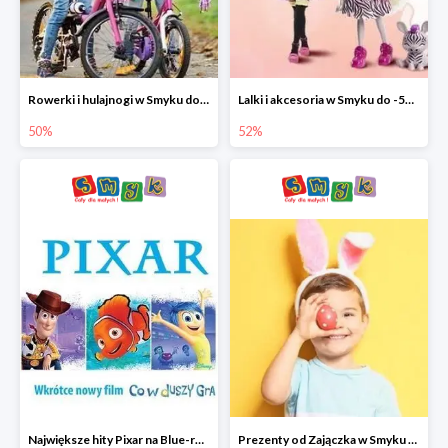
Rowerki i hulajnogi w Smyku do -50%
Lalki i akcesoria w Smyku do -52%
50%
52%
Największe hity Pixar na Blue-rey i DVD w Smyku - drugi film -50%
Prezenty od Zajączka w Smyku do -50%