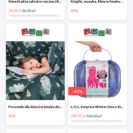
Simed Lakta Laktator ręczny LR-8 -34%
Książki, muzyka, filmy w Smyku do -80%
24.49 zł
36.99 zł*
80%
*najniższa cena z 30 dni przed obniżką
-
40
%
Poszewki dla dzieci w Smyku do -45%
L.O.L. Surprise Winter Disco Bigger Surprise Zestaw laleczek w walizce -40%
45%
299.99 zł
499.99 zł*
*najniższa cena z 30 dni przed obniżką