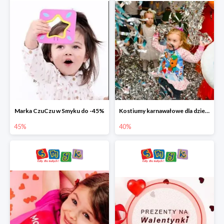
Marka CzuCzu w Smyku do -45%
Kostiumy karnawałowe dla dzieci w Smyku do -40%
45%
40%