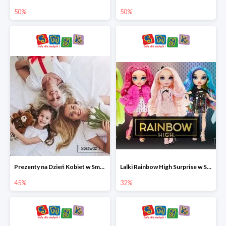
50%
50%
Prezenty na Dzień Kobiet w Smyku do -45%
Lalki Rainbow High Surprise w Smyku do -35%
45%
32%