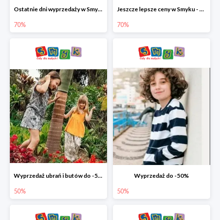
Ostatnie dni wyprzedaży w Smyku - ubrania i buty do -70%
Jeszcze lepsze ceny w Smyku - ubrania i buty do -70%
70%
70%
Wyprzedaż ubrań i butów do -50%
Wyprzedaż do -50%
50%
50%