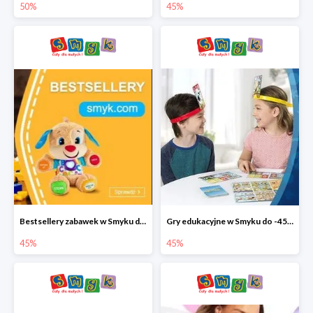
50%
45%
Bestsellery zabawek w Smyku do -45%
Gry edukacyjne w Smyku do -45%
45%
45%