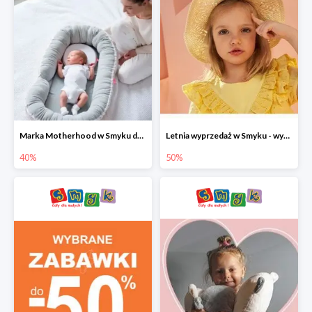
Marka Motherhood w Smyku do -40%
Letnia wyprzedaż w Smyku - wybrane ubrania i buty do -50%
40%
50%