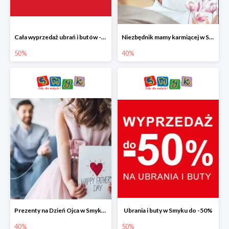
Cała wyprzedaż ubrań i butów -50%
Niezbędnik mamy karmiącej w Smyku do -40%
50%
40%
Prezenty na Dzień Ojca w Smyku do -40%
Ubrania i buty w Smyku do -50%
40%
50%