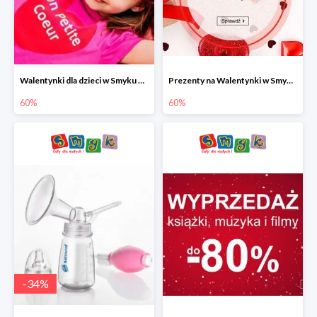
Walentynki dla dzieci w Smyku do -60%
Prezenty na Walentynki w Smyku do -60%
60%
60%
-
34
%