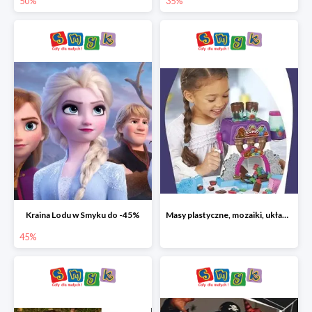
50%
35%
Kraina Lodu w Smyku do -45%
Masy plastyczne, mozaiki, układanki do -45%
45%