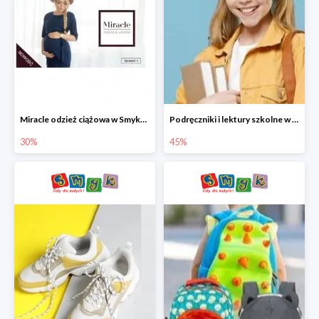
Miracle odzież ciążowa w Smyku co -30%
Podręczniki i lektury szkolne w Smyku do -45%
30%
45%