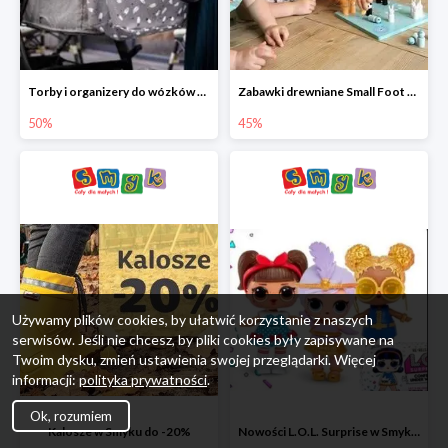
Torby i organizery do wózków w Smyku do -50%
Zabawki drewniane Small Foot do -45%
50%
45%
Używamy plików cookies, by ułatwić korzystanie z naszych
serwisów. Jeśli nie chcesz, by pliki cookies były zapisywane na
Twoim dysku, zmień ustawienia swojej przeglądarki. Więcej
informacji:
polityka prywatności
.
Ok, rozumiem
Kalosze w Smyku do -20%
Nowości L.O.L. Surprise w Smyku do -45%