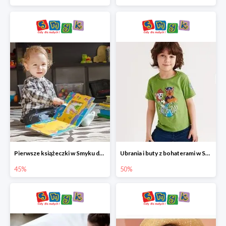
Pierwsze książeczki w Smyku do -45%
Ubrania i buty z bohaterami w Smyku do -50%
45%
50%