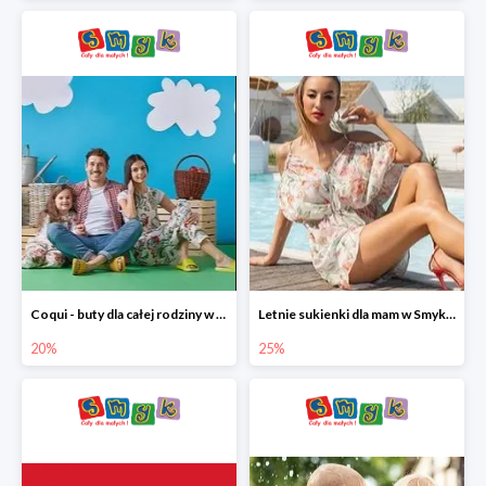
Coqui - buty dla całej rodziny w Smyku do -20%
Letnie sukienki dla mam w Smyku do -25%
20%
25%