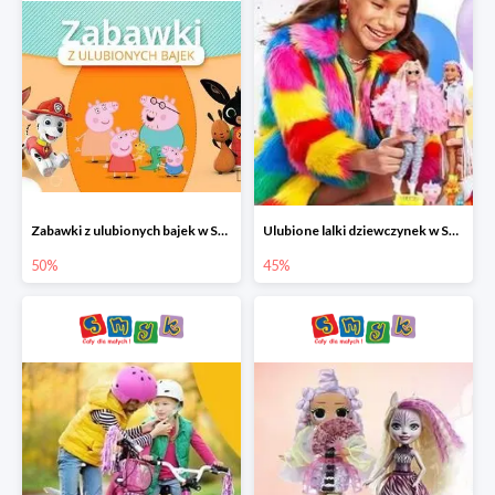
Zabawki z ulubionych bajek w Smyku do -50%
Ulubione lalki dziewczynek w Smyku do -45%
50%
45%