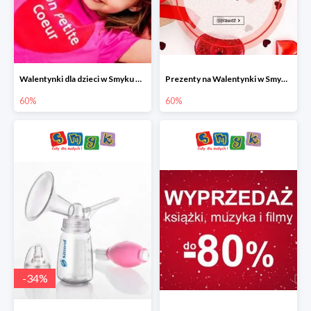
Walentynki dla dzieci w Smyku do -60%
Prezenty na Walentynki w Smyku do -60%
60%
60%
-
34
%