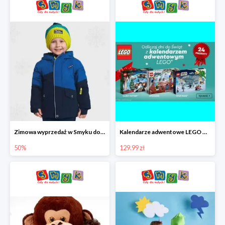
Zimowa wyprzedaż w Smyku do -50%
Kalendarze adwentowe LEGO w Smyku w super cenie
50%
129.99 zł