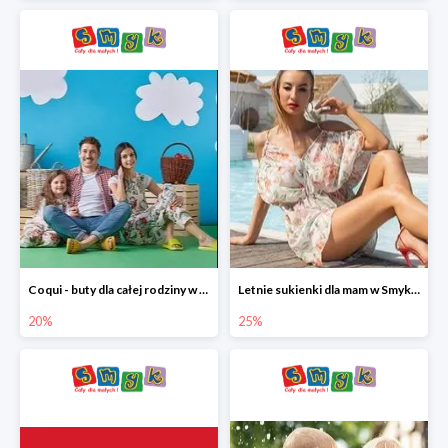
Coqui - buty dla całej rodziny w Smyku do -20%
Letnie sukienki dla mam w Smyku do -25%
20%
25%