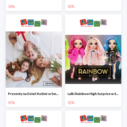
50%
50%
Prezenty na Dzień Kobiet w Smyku do -45%
Lalki Rainbow High Surprise w Smyku do -35%
45%
32%