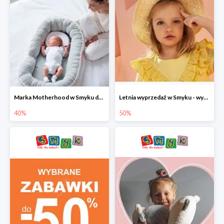
Marka Motherhood w Smyku do -40%
Letnia wyprzedaż w Smyku - wybrane ubrania i buty do -50%
40%
50%