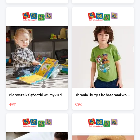
Pierwsze książeczki w Smyku do -45%
Ubrania i buty z bohaterami w Smyku do -50%
45%
50%