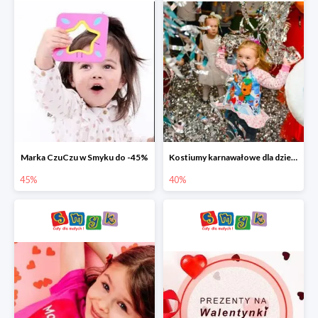
Marka CzuCzu w Smyku do -45%
Kostiumy karnawałowe dla dzieci w Smyku do -40%
45%
40%