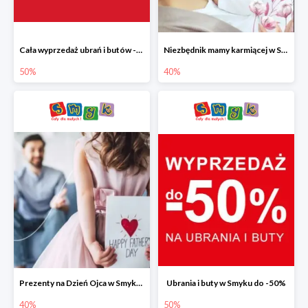
Cała wyprzedaż ubrań i butów -50%
Niezbędnik mamy karmiącej w Smyku do -40%
50%
40%
Prezenty na Dzień Ojca w Smyku do -40%
Ubrania i buty w Smyku do -50%
40%
50%