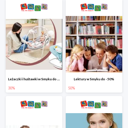
Leżaczki i huśtawki w Smyku do -30%
Lektury w Smyku do -50%
30%
50%