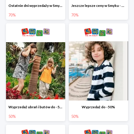
Ostatnie dni wyprzedaży w Smyku - ubrania i buty do -70%
Jeszcze lepsze ceny w Smyku - ubrania i buty do -70%
70%
70%
Wyprzedaż ubrań i butów do -50%
Wyprzedaż do -50%
50%
50%