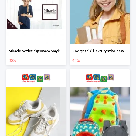
Miracle odzież ciążowa w Smyku co -30%
Podręczniki i lektury szkolne w Smyku do -45%
30%
45%