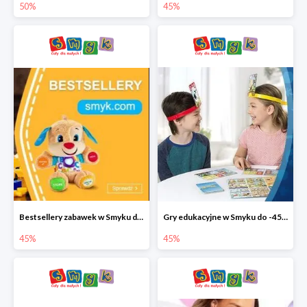
50%
45%
Bestsellery zabawek w Smyku do -45%
Gry edukacyjne w Smyku do -45%
45%
45%