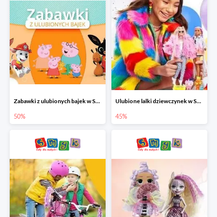
Zabawki z ulubionych bajek w Smyku do -50%
Ulubione lalki dziewczynek w Smyku do -45%
50%
45%