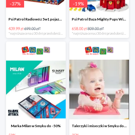
-
37
%
-
19
%
Psi Patrol Radiowóz 5w1 pojazd ratunkowy z figurką Chase'a -37%
Psi Patrol Baza Mighty Pups Wieża obserwacyjna+pojazd z figurką -19%
439.99 zł
699.00 zł*
658.00 zł
809.00 zł*
*najniższa cena z 30 dni przed obniżką
*najniższa cena z 30 dni przed obniżką
Marka Milan w Smyku do -50%
Talerzyki i miseczki w Smyku do -35%