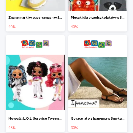
Znane marki w supercenach w Smyku - buty do -40%
Plecaki dla przedszkolaków w Smyku do -40%
40%
40%
Nowość: L.O.L. Surprise Tweens Doll w Smyku do -45%
Gorące lato z Ipanemą w Smyku do -30%
45%
30%