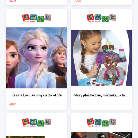
50%
35%
Kraina Lodu w Smyku do -45%
Masy plastyczne, mozaiki, układanki do -45%
45%