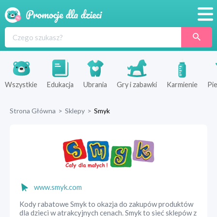
Promocje
Produkty
Sklepy
Wszystkie
Edukacja
Ubrania
Gry i zabawki
Karmienie
Pie
Blog
Strona Główna
>
Sklepy
>
Smyk
Wyprawka
www.smyk.com
Kody rabatowe Smyk to okazja do zakupów produktów
dla dzieci w atrakcyjnych cenach. Smyk to sieć sklepów z