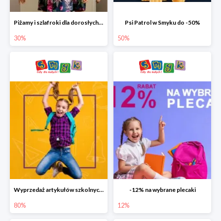
Piżamy i szlafroki dla dorosłych w Smyku do -30%
Psi Patrol w Smyku do -50%
30%
50%
Wyprzedaż artykułów szkolnych w Smyku do -80%
-12% na wybrane plecaki
80%
12%