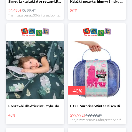
Simed Lakta Laktator ręczny LR-8 -34%
Książki, muzyka, filmy w Smyku do -80%
24.49 zł
36.99 zł*
80%
*najniższa cena z 30 dni przed obniżką
-
40
%
Poszewki dla dzieci w Smyku do -45%
L.O.L. Surprise Winter Disco Bigger Surprise Zestaw laleczek w walizce -40%
45%
299.99 zł
499.99 zł*
*najniższa cena z 30 dni przed obniżką