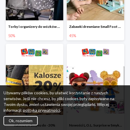
Torby i organizery do wózków w Smyku do -50%
Zabawki drewniane Small Foot do -45%
50%
45%
Używamy plików cookies, by ułatwić korzystanie z naszych
serwisów. Jeśli nie chcesz, by pliki cookies były zapisywane na
Twoim dysku, zmień ustawienia swojej przeglądarki. Więcej
informacji:
polityka prywatności
.
Ok, rozumiem
Kalosze w Smyku do -20%
Nowości L.O.L. Surprise w Smyku do -45%