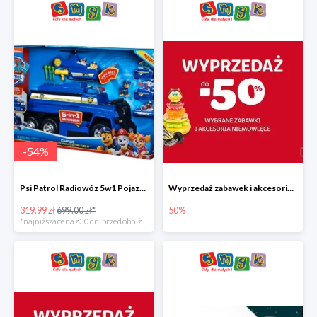
-
54
%
Psi Patrol Radiowóz 5w1 Pojazd ratunkowy z figurką Chase'a
Wyprzedaż zabawek i akcesoriów niemowlęcych w Smyku do -50%
319.99 zł
699.00 zł*
50%
*najniższa cena z 30 dni przed obniżką