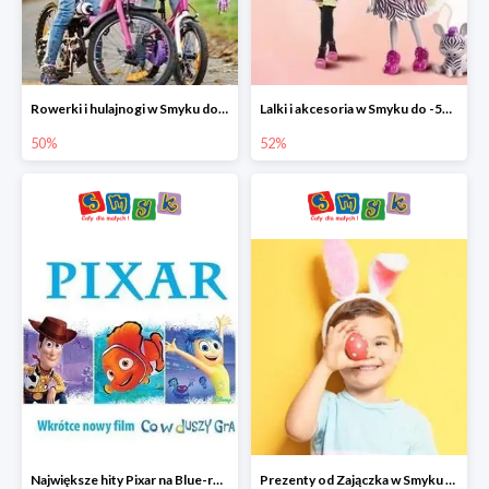
Rowerki i hulajnogi w Smyku do -50%
Lalki i akcesoria w Smyku do -52%
50%
52%
Największe hity Pixar na Blue-rey i DVD w Smyku - drugi film -50%
Prezenty od Zajączka w Smyku do -50%