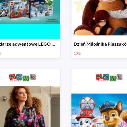
Kalendarze adwentowe LEGO w Smyku w super cenie
ł
10%