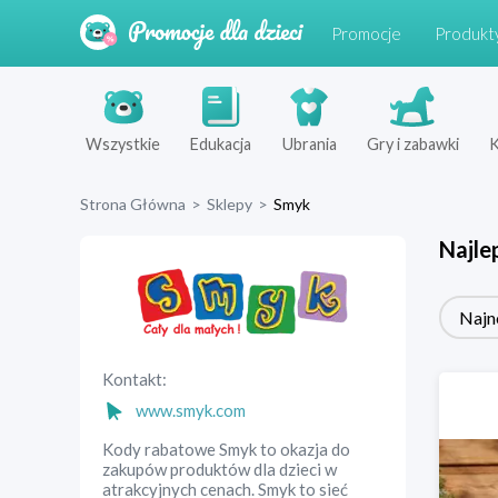
Promocje
Produkt
Wszystkie
Edukacja
Ubrania
Gry i zabawki
K
Strona Główna
>
Sklepy
>
Smyk
Najle
Najn
Kontakt:
www.smyk.com
Kody rabatowe Smyk to okazja do
zakupów produktów dla dzieci w
atrakcyjnych cenach. Smyk to sieć