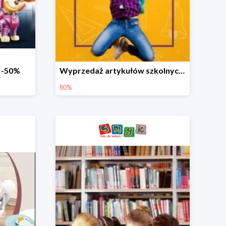
o -50%
Wyprzedaż artykułów szkolnych w Smyku do -80%
80%