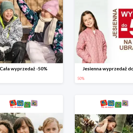
Cała wyprzedaż -50%
Jesienna wyprzedaż d
50%