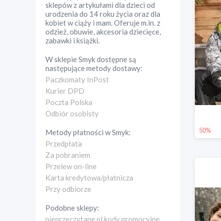
sklepów z artykułami dla dzieci od
urodzenia do 14 roku życia oraz dla
kobiet w ciąży i mam. Oferuje m.in. z
odzież, obuwie, akcesoria dziecięce,
zabawki i książki.
W sklepie
Smyk
dostępne są
następujące metody dostawy:
Paczkomaty InPost
Kurier DPD
Poczta Polska
Odbiór osobisty
50%
Metody płatności w
Smyk
:
Przedpłata
Za pobraniem
Przelew on-line
Karta kredytowa/płatnicza
Przy odbiorze
Podobne sklepy:
nieprzeczytane.pl kody promocyjne