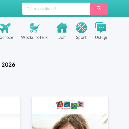
odróże
Wózki i foteliki
Dom
Sport
Usługi
ń
2026