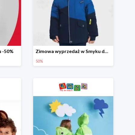
u -50%
Zimowa wyprzedaż w Smyku do -50%
50%