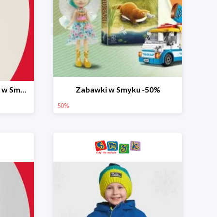
Ostatnie dni wyprzedaży w Smyku do -70%
Zabawki w Smyku -50%
50%