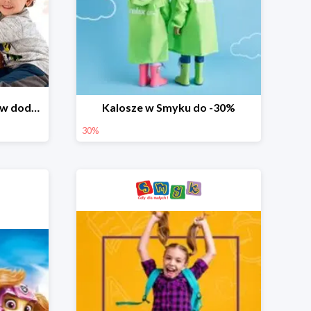
Dzień Miłośnika Pluszaków dodatkowy rabat -10%
Kalosze w Smyku do -30%
30%