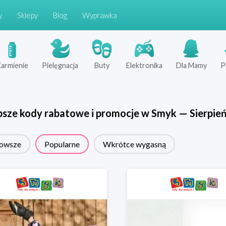
y
Sklepy
Blog
Wyprawka
armienie
Pielęgnacja
Buty
Elektronika
Dla Mamy
P
psze kody rabatowe i promocje w
Smyk
—
Sierpie
owsze
Popularne
Wkrótce wygasną