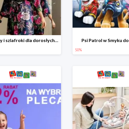
Piżamy i szlafroki dla dorosłych w Smyku do -30%
Psi Patrol w Smyku d
50%