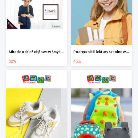
Miracle odzież ciążowa w Smyku co -30%
Podręczniki i lektury szkolne w Smyku do -45%
30%
45%