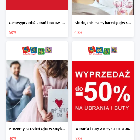
Cała wyprzedaż ubrań i butów -50%
Niezbędnik mamy karmiącej w Smyku do -40%
50%
40%
Prezenty na Dzień Ojca w Smyku do -40%
Ubrania i buty w Smyku do -50%
40%
50%