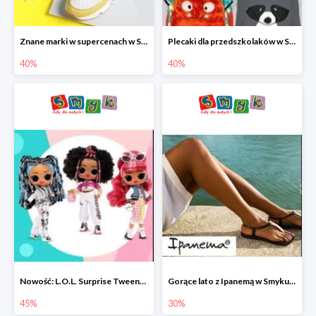
Znane marki w supercenach w Smyku - buty do -40%
Plecaki dla przedszkolaków w Smyku do -40%
40%
40%
Nowość: L.O.L. Surprise Tweens Doll w Smyku do -45%
Gorące lato z Ipanemą w Smyku do -30%
45%
30%