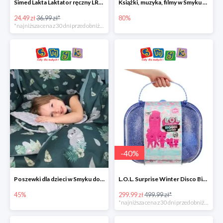
Simed Lakta Laktator ręczny LR-8 -34%
Książki, muzyka, filmy w Smyku do -80%
24.49 zł
36.99 zł*
80%
*najniższa cena z 30 dni przed obniżką
-
40
%
Poszewki dla dzieci w Smyku do -45%
L.O.L. Surprise Winter Disco Bigger Surprise Zestaw laleczek w walizce -40%
45%
299.99 zł
499.99 zł*
*najniższa cena z 30 dni przed obniżką