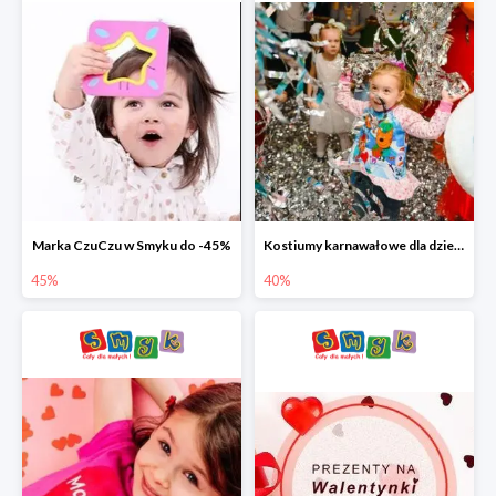
Marka CzuCzu w Smyku do -45%
Kostiumy karnawałowe dla dzieci w Smyku do -40%
45%
40%