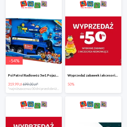
-
54
%
Psi Patrol Radiowóz 5w1 Pojazd ratunkowy z figurką Chase'a
Wyprzedaż zabawek i akcesoriów niemowlęcych w Smyku do -50%
319.99 zł
699.00 zł*
50%
*najniższa cena z 30 dni przed obniżką