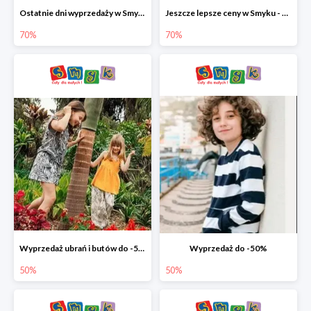
Ostatnie dni wyprzedaży w Smyku - ubrania i buty do -70%
Jeszcze lepsze ceny w Smyku - ubrania i buty do -70%
70%
70%
Wyprzedaż ubrań i butów do -50%
Wyprzedaż do -50%
50%
50%