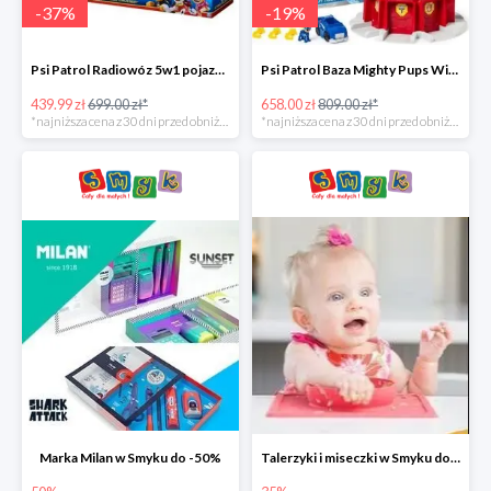
-
37
%
-
19
%
Psi Patrol Radiowóz 5w1 pojazd ratunkowy z figurką Chase'a -37%
Psi Patrol Baza Mighty Pups Wieża obserwacyjna+pojazd z figurką -19%
439.99 zł
699.00 zł*
658.00 zł
809.00 zł*
*najniższa cena z 30 dni przed obniżką
*najniższa cena z 30 dni przed obniżką
Marka Milan w Smyku do -50%
Talerzyki i miseczki w Smyku do -35%