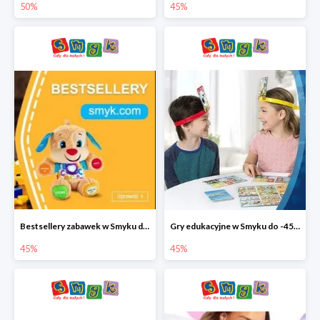
50%
45%
Bestsellery zabawek w Smyku do -45%
Gry edukacyjne w Smyku do -45%
45%
45%