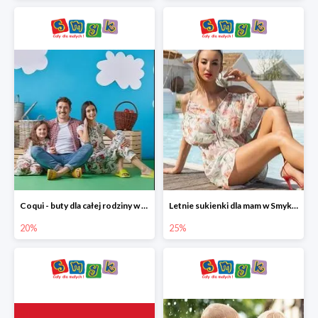
Coqui - buty dla całej rodziny w Smyku do -20%
Letnie sukienki dla mam w Smyku do -25%
20%
25%