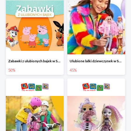
Zabawki z ulubionych bajek w Smyku do -50%
Ulubione lalki dziewczynek w Smyku do -45%
50%
45%