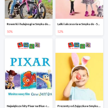
Rowerki i hulajnogi w Smyku do -50%
Lalki i akcesoria w Smyku do -52%
50%
52%
Największe hity Pixar na Blue-rey i DVD w Smyku - drugi film -50%
Prezenty od Zajączka w Smyku do -50%