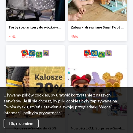
Torby i organizery do wózków w Smyku do -50%
Zabawki drewniane Small Foot do -45%
50%
45%
Używamy plików cookies, by ułatwić korzystanie z naszych
serwisów. Jeśli nie chcesz, by pliki cookies były zapisywane na
Twoim dysku, zmień ustawienia swojej przeglądarki. Więcej
informacji:
polityka prywatności
.
Ok, rozumiem
Kalosze w Smyku do -20%
Nowości L.O.L. Surprise w Smyku do -45%