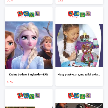
50%
35%
Kraina Lodu w Smyku do -45%
Masy plastyczne, mozaiki, układanki do -45%
45%