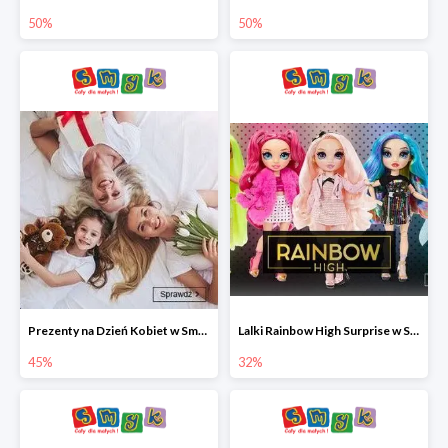
50%
50%
Prezenty na Dzień Kobiet w Smyku do -45%
Lalki Rainbow High Surprise w Smyku do -35%
45%
32%