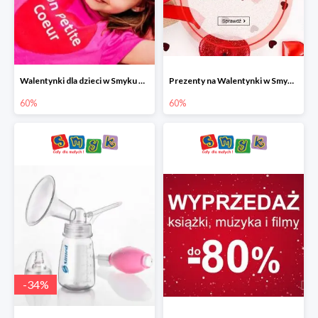
Walentynki dla dzieci w Smyku do -60%
Prezenty na Walentynki w Smyku do -60%
60%
60%
-
34
%