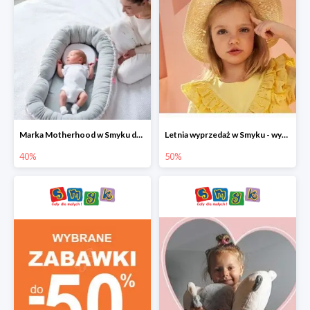
Marka Motherhood w Smyku do -40%
Letnia wyprzedaż w Smyku - wybrane ubrania i buty do -50%
40%
50%