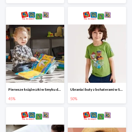
Pierwsze książeczki w Smyku do -45%
Ubrania i buty z bohaterami w Smyku do -50%
45%
50%