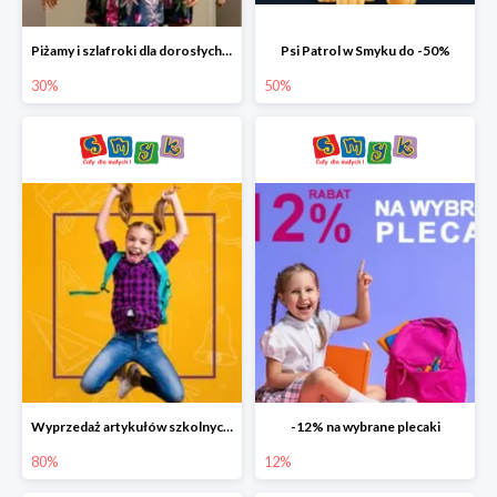
Piżamy i szlafroki dla dorosłych w Smyku do -30%
Psi Patrol w Smyku do -50%
30%
50%
Wyprzedaż artykułów szkolnych w Smyku do -80%
-12% na wybrane plecaki
80%
12%