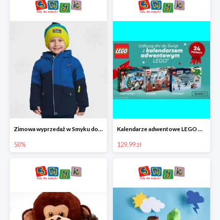
Zimowa wyprzedaż w Smyku do -50%
Kalendarze adwentowe LEGO w Smyku w super cenie
50%
129.99 zł