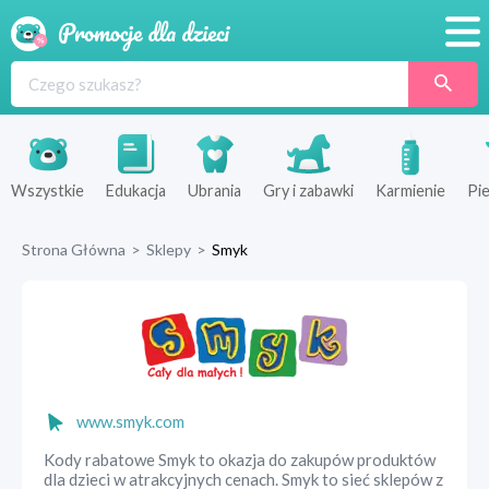
Promocje
Produkty
Sklepy
Wszystkie
Edukacja
Ubrania
Gry i zabawki
Karmienie
Pie
Blog
Strona Główna
>
Sklepy
>
Smyk
Wyprawka
www.smyk.com
Kody rabatowe Smyk to okazja do zakupów produktów
dla dzieci w atrakcyjnych cenach. Smyk to sieć sklepów z