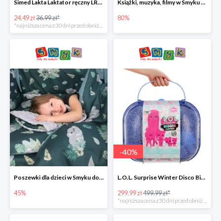
Simed Lakta Laktator ręczny LR-8 -34%
Książki, muzyka, filmy w Smyku do -80%
24.49 zł
36.99 zł*
80%
*najniższa cena z 30 dni przed obniżką
-
40
%
Poszewki dla dzieci w Smyku do -45%
L.O.L. Surprise Winter Disco Bigger Surprise Zestaw laleczek w walizce -40%
45%
299.99 zł
499.99 zł*
*najniższa cena z 30 dni przed obniżką