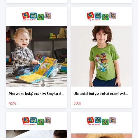
Pierwsze książeczki w Smyku do -45%
Ubrania i buty z bohaterami w Smyku do -50%
45%
50%