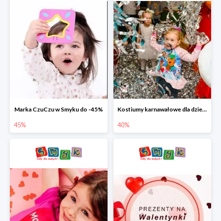
Marka CzuCzu w Smyku do -45%
Kostiumy karnawałowe dla dzieci w Smyku do -40%
45%
40%