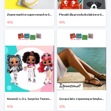
Znane marki w supercenach w Smyku - buty do -40%
Plecaki dla przedszkolaków w Smyku do -40%
40%
40%
Nowość: L.O.L. Surprise Tweens Doll w Smyku do -45%
Gorące lato z Ipanemą w Smyku do -30%
45%
30%