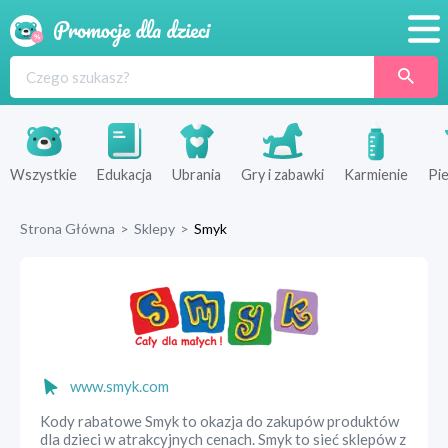
Promocje
Produkty
Sklepy
Wszystkie
Edukacja
Ubrania
Gry i zabawki
Karmienie
Pie
Blog
Strona Główna
>
Sklepy
>
Smyk
Wyprawka
www.smyk.com
Kody rabatowe Smyk to okazja do zakupów produktów
dla dzieci w atrakcyjnych cenach. Smyk to sieć sklepów z