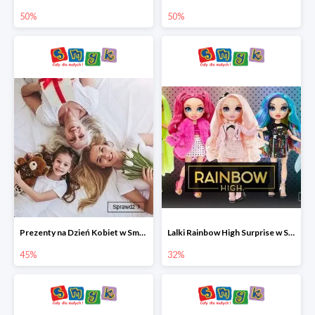
50%
50%
Prezenty na Dzień Kobiet w Smyku do -45%
Lalki Rainbow High Surprise w Smyku do -35%
45%
32%