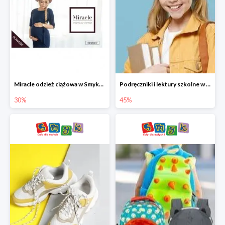
Miracle odzież ciążowa w Smyku co -30%
Podręczniki i lektury szkolne w Smyku do -45%
30%
45%