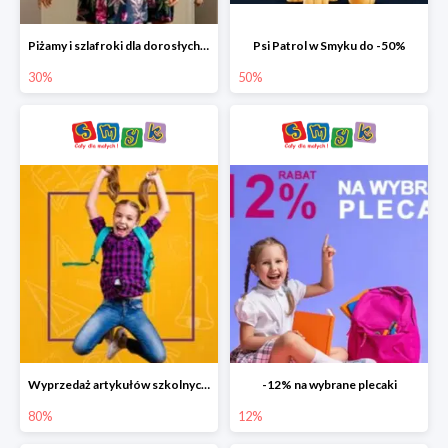
Piżamy i szlafroki dla dorosłych w Smyku do -30%
Psi Patrol w Smyku do -50%
30%
50%
Wyprzedaż artykułów szkolnych w Smyku do -80%
-12% na wybrane plecaki
80%
12%