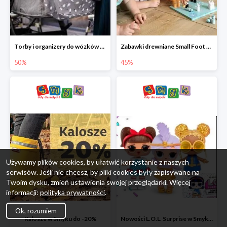
Torby i organizery do wózków w Smyku do -50%
Zabawki drewniane Small Foot do -45%
50%
45%
Używamy plików cookies, by ułatwić korzystanie z naszych
serwisów. Jeśli nie chcesz, by pliki cookies były zapisywane na
Twoim dysku, zmień ustawienia swojej przeglądarki. Więcej
informacji:
polityka prywatności
.
Ok, rozumiem
Kalosze w Smyku do -20%
Nowości L.O.L. Surprise w Smyku do -45%