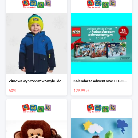
Zimowa wyprzedaż w Smyku do -50%
Kalendarze adwentowe LEGO w Smyku w super cenie
50%
129.99 zł