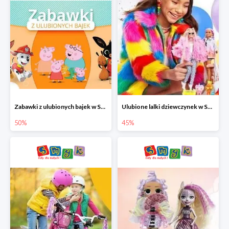
Zabawki z ulubionych bajek w Smyku do -50%
Ulubione lalki dziewczynek w Smyku do -45%
50%
45%