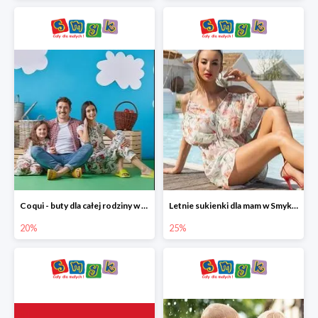
Coqui - buty dla całej rodziny w Smyku do -20%
Letnie sukienki dla mam w Smyku do -25%
20%
25%