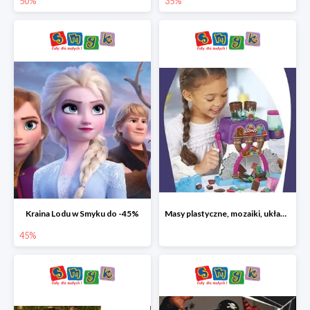
50%
35%
Kraina Lodu w Smyku do -45%
Masy plastyczne, mozaiki, układanki do -45%
45%