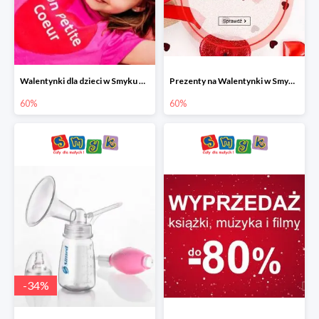
Walentynki dla dzieci w Smyku do -60%
Prezenty na Walentynki w Smyku do -60%
60%
60%
-
34
%