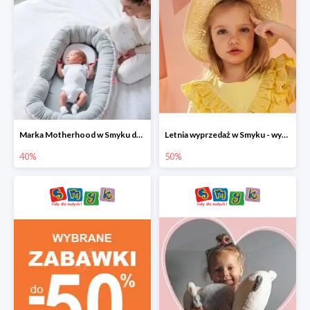
Marka Motherhood w Smyku do -40%
Letnia wyprzedaż w Smyku - wybrane ubrania i buty do -50%
40%
50%