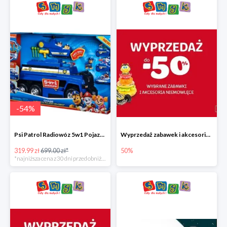
-
54
%
Psi Patrol Radiowóz 5w1 Pojazd ratunkowy z figurką Chase'a
Wyprzedaż zabawek i akcesoriów niemowlęcych w Smyku do -50%
319.99 zł
699.00 zł*
50%
*najniższa cena z 30 dni przed obniżką