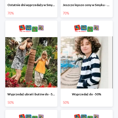
Ostatnie dni wyprzedaży w Smyku - ubrania i buty do -70%
Jeszcze lepsze ceny w Smyku - ubrania i buty do -70%
70%
70%
Wyprzedaż ubrań i butów do -50%
Wyprzedaż do -50%
50%
50%