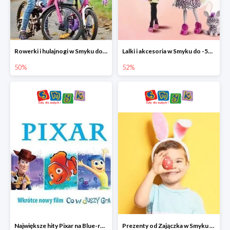
Rowerki i hulajnogi w Smyku do -50%
Lalki i akcesoria w Smyku do -52%
50%
52%
Największe hity Pixar na Blue-rey i DVD w Smyku - drugi film -50%
Prezenty od Zajączka w Smyku do -50%