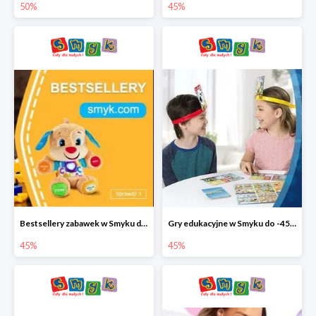
50%
45%
Bestsellery zabawek w Smyku do -45%
Gry edukacyjne w Smyku do -45%
45%
45%