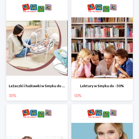
Leżaczki i huśtawki w Smyku do -30%
Lektury w Smyku do -50%
30%
50%