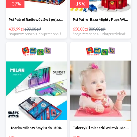
-
37
%
-
19
%
Psi Patrol Radiowóz 5w1 pojazd ratunkowy z figurką Chase'a -37%
Psi Patrol Baza Mighty Pups Wieża obserwacyjna+pojazd z figurką -19%
439.99 zł
699.00 zł*
658.00 zł
809.00 zł*
*najniższa cena z 30 dni przed obniżką
*najniższa cena z 30 dni przed obniżką
Marka Milan w Smyku do -50%
Talerzyki i miseczki w Smyku do -35%