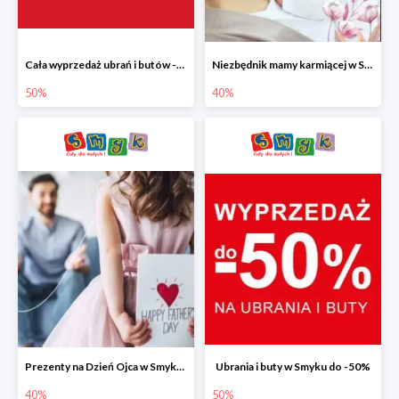
Cała wyprzedaż ubrań i butów -50%
Niezbędnik mamy karmiącej w Smyku do -40%
50%
40%
Prezenty na Dzień Ojca w Smyku do -40%
Ubrania i buty w Smyku do -50%
40%
50%