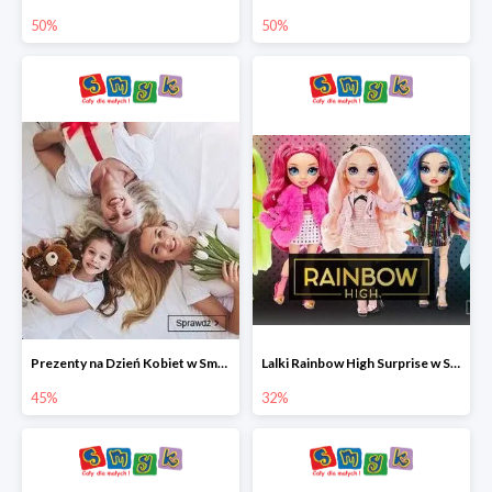
50%
50%
Prezenty na Dzień Kobiet w Smyku do -45%
Lalki Rainbow High Surprise w Smyku do -35%
45%
32%