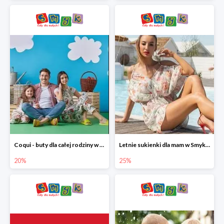
Coqui - buty dla całej rodziny w Smyku do -20%
Letnie sukienki dla mam w Smyku do -25%
20%
25%