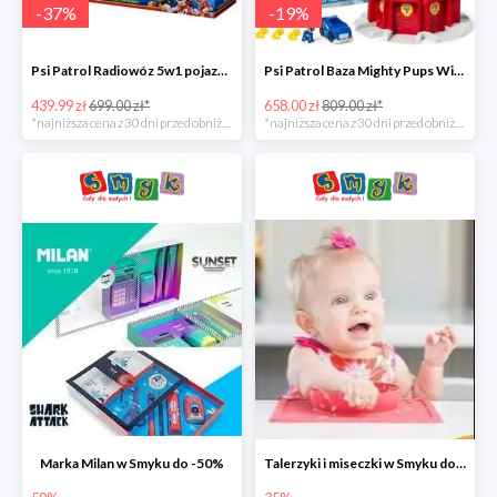
-
37
%
-
19
%
Psi Patrol Radiowóz 5w1 pojazd ratunkowy z figurką Chase'a -37%
Psi Patrol Baza Mighty Pups Wieża obserwacyjna+pojazd z figurką -19%
439.99 zł
699.00 zł*
658.00 zł
809.00 zł*
*najniższa cena z 30 dni przed obniżką
*najniższa cena z 30 dni przed obniżką
Marka Milan w Smyku do -50%
Talerzyki i miseczki w Smyku do -35%