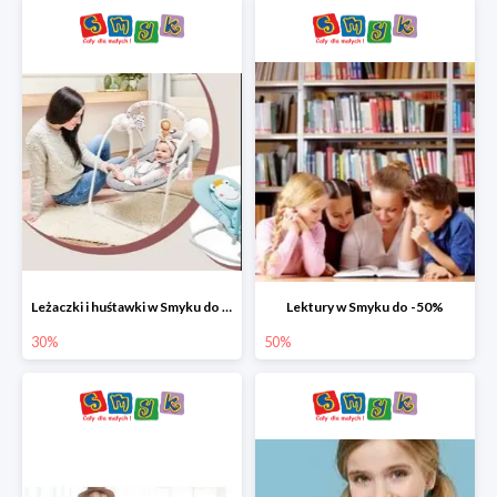
Leżaczki i huśtawki w Smyku do -30%
Lektury w Smyku do -50%
30%
50%