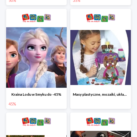
50%
35%
Kraina Lodu w Smyku do -45%
Masy plastyczne, mozaiki, układanki do -45%
45%