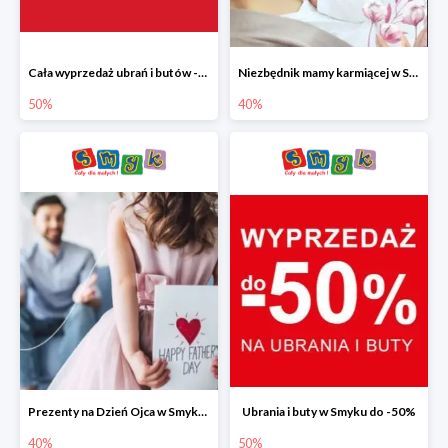
Cała wyprzedaż ubrań i butów -50%
Niezbędnik mamy karmiącej w Smyku do -40%
50%
40%
Prezenty na Dzień Ojca w Smyku do -40%
Ubrania i buty w Smyku do -50%
40%
50%