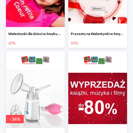
Walentynki dla dzieci w Smyku do -60%
Prezenty na Walentynki w Smyku do -60%
60%
60%
-
34
%