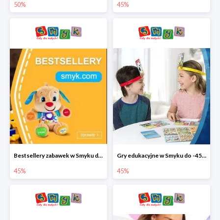
50%
45%
Bestsellery zabawek w Smyku do -45%
Gry edukacyjne w Smyku do -45%
45%
45%