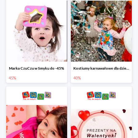
Marka CzuCzu w Smyku do -45%
Kostiumy karnawałowe dla dzieci w Smyku do -40%
45%
40%