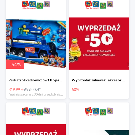
-
54
%
Psi Patrol Radiowóz 5w1 Pojazd ratunkowy z figurką Chase'a
Wyprzedaż zabawek i akcesoriów niemowlęcych w Smyku do -50%
319.99 zł
699.00 zł*
50%
*najniższa cena z 30 dni przed obniżką