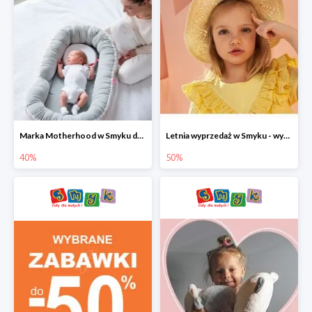
Marka Motherhood w Smyku do -40%
Letnia wyprzedaż w Smyku - wybrane ubrania i buty do -50%
40%
50%