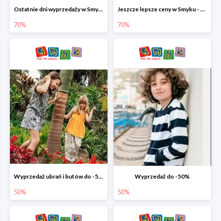
Ostatnie dni wyprzedaży w Smyku - ubrania i buty do -70%
Jeszcze lepsze ceny w Smyku - ubrania i buty do -70%
70%
70%
Wyprzedaż ubrań i butów do -50%
Wyprzedaż do -50%
50%
50%