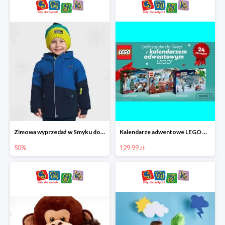
Zimowa wyprzedaż w Smyku do -50%
Kalendarze adwentowe LEGO w Smyku w super cenie
50%
129.99 zł