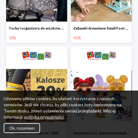
Torby i organizery do wózków w Smyku do -50%
Zabawki drewniane Small Foot do -45%
50%
45%
Używamy plików cookies, by ułatwić korzystanie z naszych
serwisów. Jeśli nie chcesz, by pliki cookies były zapisywane na
Twoim dysku, zmień ustawienia swojej przeglądarki. Więcej
informacji:
polityka prywatności
.
Ok, rozumiem
Kalosze w Smyku do -20%
Nowości L.O.L. Surprise w Smyku do -45%