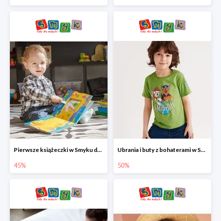
Pierwsze książeczki w Smyku do -45%
Ubrania i buty z bohaterami w Smyku do -50%
45%
50%