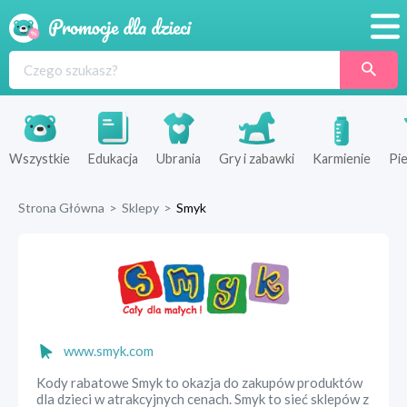
Promocje
Produkty
Sklepy
Wszystkie
Edukacja
Ubrania
Gry i zabawki
Karmienie
Pie
Blog
Strona Główna
>
Sklepy
>
Smyk
Wyprawka
www.smyk.com
Kody rabatowe Smyk to okazja do zakupów produktów
dla dzieci w atrakcyjnych cenach. Smyk to sieć sklepów z