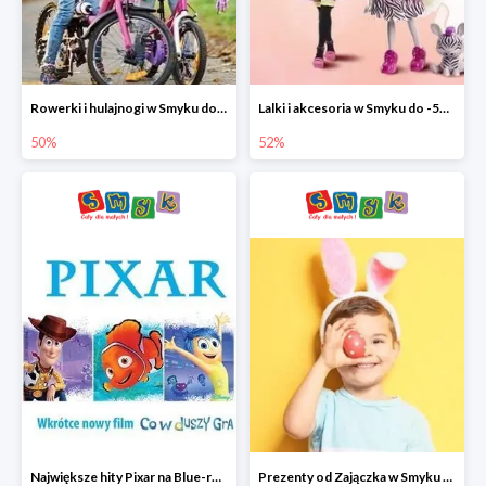
Rowerki i hulajnogi w Smyku do -50%
Lalki i akcesoria w Smyku do -52%
50%
52%
Największe hity Pixar na Blue-rey i DVD w Smyku - drugi film -50%
Prezenty od Zajączka w Smyku do -50%