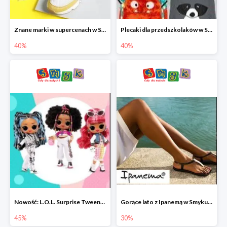
Znane marki w supercenach w Smyku - buty do -40%
Plecaki dla przedszkolaków w Smyku do -40%
40%
40%
Nowość: L.O.L. Surprise Tweens Doll w Smyku do -45%
Gorące lato z Ipanemą w Smyku do -30%
45%
30%