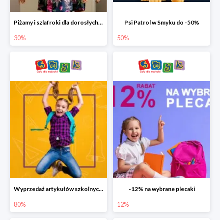
Piżamy i szlafroki dla dorosłych w Smyku do -30%
Psi Patrol w Smyku do -50%
30%
50%
Wyprzedaż artykułów szkolnych w Smyku do -80%
-12% na wybrane plecaki
80%
12%