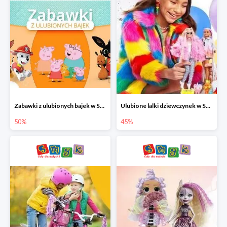
Zabawki z ulubionych bajek w Smyku do -50%
Ulubione lalki dziewczynek w Smyku do -45%
50%
45%