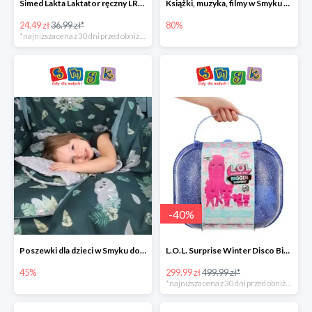
Simed Lakta Laktator ręczny LR-8 -34%
Książki, muzyka, filmy w Smyku do -80%
24.49 zł
36.99 zł*
80%
*najniższa cena z 30 dni przed obniżką
-
40
%
Poszewki dla dzieci w Smyku do -45%
L.O.L. Surprise Winter Disco Bigger Surprise Zestaw laleczek w walizce -40%
45%
299.99 zł
499.99 zł*
*najniższa cena z 30 dni przed obniżką