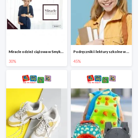
Miracle odzież ciążowa w Smyku co -30%
Podręczniki i lektury szkolne w Smyku do -45%
30%
45%