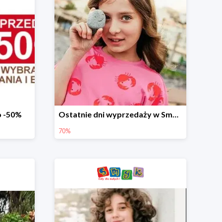
o -50%
Ostatnie dni wyprzedaży w Smyku - ubrania i buty do -70%
70%