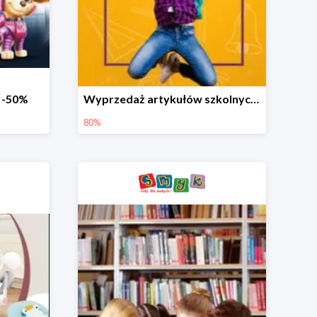
o -50%
Wyprzedaż artykułów szkolnych w Smyku do -80%
80%