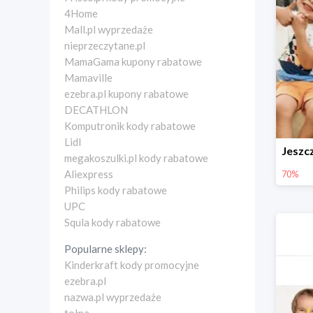
4Home
Mall.pl wyprzedaże
nieprzeczytane.pl
MamaGama kupony rabatowe
Mamaville
ezebra.pl kupony rabatowe
DECATHLON
Komputronik kody rabatowe
Lidl
megakoszulki.pl kody rabatowe
Aliexpress
70%
Philips kody rabatowe
UPC
Squla kody rabatowe
Popularne sklepy:
Kinderkraft kody promocyjne
ezebra.pl
nazwa.pl wyprzedaże