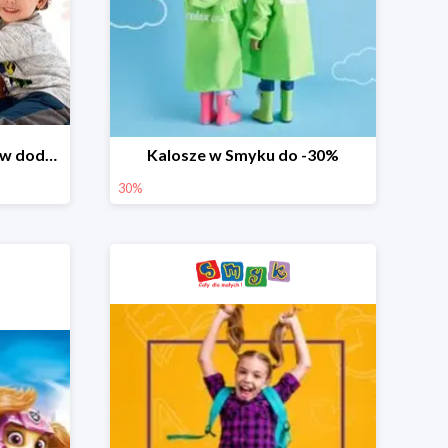
Dzień Miłośnika Pluszaków dodatkowy rabat -10%
Kalosze w Smyku do -30%
30%