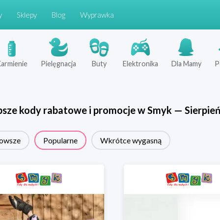
y
Sklepy
Blog
Wyprawka
armienie
Pielęgnacja
Buty
Elektronika
Dla Mamy
P
psze kody rabatowe i promocje w
Smyk
—
Sierpie
owsze
Popularne
Wkrótce wygasną