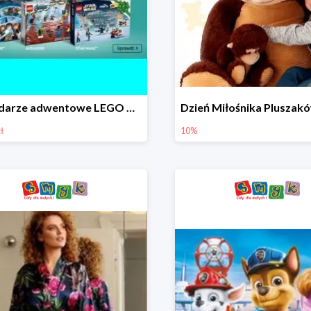
Kalendarze adwentowe LEGO w Smyku w super cenie
ł
10%