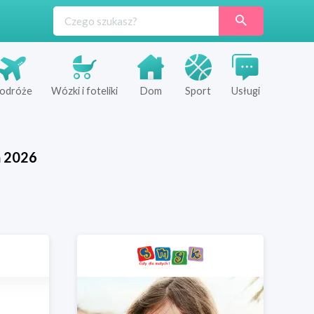
odróże
Wózki i foteliki
Dom
Sport
Usługi
ń
2026