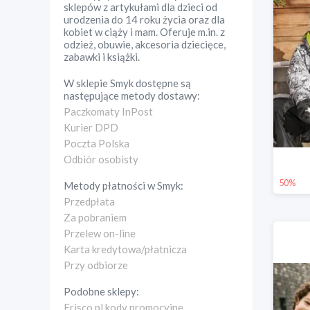
sklepów z artykułami dla dzieci od
urodzenia do 14 roku życia oraz dla
kobiet w ciąży i mam. Oferuje m.in. z
odzież, obuwie, akcesoria dziecięce,
zabawki i książki.
W sklepie
Smyk
dostępne są
następujące metody dostawy:
Paczkomaty InPost
Kurier DPD
Poczta Polska
Odbiór osobisty
50%
Metody płatności w
Smyk
:
Przedpłata
Za pobraniem
Przelew on-line
Karta kredytowa/płatnicza
Przy odbiorze
Podobne sklepy:
Frisco.pl kody promocyjne