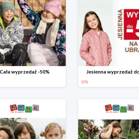
Cała wyprzedaż -50%
Jesienna wyprzedaż d
50%