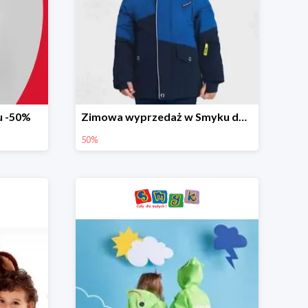
u -50%
Zimowa wyprzedaż w Smyku do -50%
50%