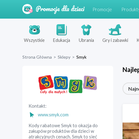
Promocje
Produkt
Wszystkie
Edukacja
Ubrania
Gry i zabawki
K
Strona Główna
>
Sklepy
>
Smyk
Najle
Najn
Kontakt:
www.smyk.com
Kody rabatowe Smyk to okazja do
zakupów produktów dla dzieci w
atrakcyjnych cenach. Smyk to sieć