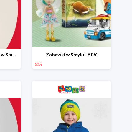
Ostatnie dni wyprzedaży w Smyku do -70%
Zabawki w Smyku -50%
50%