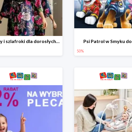
Piżamy i szlafroki dla dorosłych w Smyku do -30%
Psi Patrol w Smyku d
50%