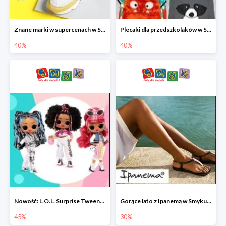
Znane marki w supercenach w Smyku - buty do -40%
Plecaki dla przedszkolaków w Smyku do -40%
40%
40%
Nowość: L.O.L. Surprise Tweens Doll w Smyku do -45%
Gorące lato z Ipanemą w Smyku do -30%
45%
30%