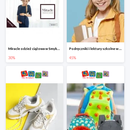
Miracle odzież ciążowa w Smyku co -30%
Podręczniki i lektury szkolne w Smyku do -45%
30%
45%