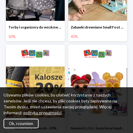
Torby i organizery do wózków w Smyku do -50%
Zabawki drewniane Small Foot do -45%
50%
45%
Używamy plików cookies, by ułatwić korzystanie z naszych
serwisów. Jeśli nie chcesz, by pliki cookies były zapisywane na
Twoim dysku, zmień ustawienia swojej przeglądarki. Więcej
informacji:
polityka prywatności
.
Ok, rozumiem
Kalosze w Smyku do -20%
Nowości L.O.L. Surprise w Smyku do -45%