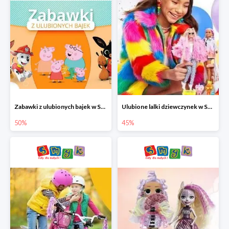
Zabawki z ulubionych bajek w Smyku do -50%
Ulubione lalki dziewczynek w Smyku do -45%
50%
45%