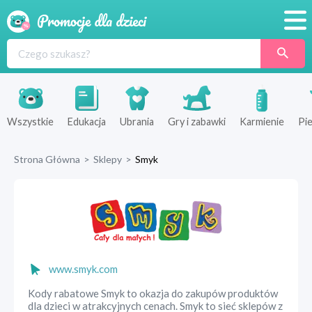
Promocje
Produkty
Sklepy
Wszystkie
Edukacja
Ubrania
Gry i zabawki
Karmienie
Pie
Blog
Strona Główna
>
Sklepy
>
Smyk
Wyprawka
www.smyk.com
Kody rabatowe Smyk to okazja do zakupów produktów
dla dzieci w atrakcyjnych cenach. Smyk to sieć sklepów z