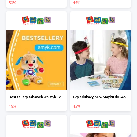
50%
45%
Bestsellery zabawek w Smyku do -45%
Gry edukacyjne w Smyku do -45%
45%
45%