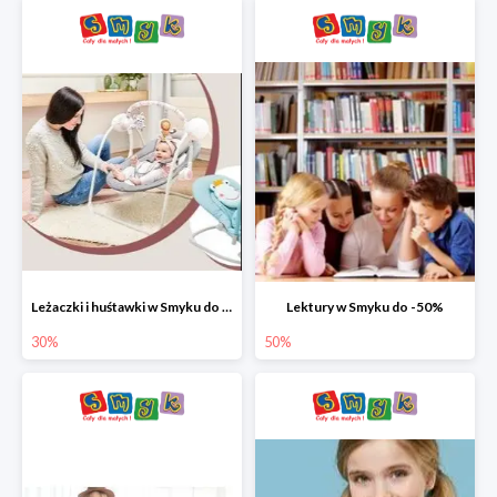
Leżaczki i huśtawki w Smyku do -30%
Lektury w Smyku do -50%
30%
50%