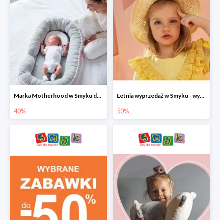
Marka Motherhood w Smyku do -40%
Letnia wyprzedaż w Smyku - wybrane ubrania i buty do -50%
40%
50%