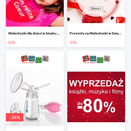
Walentynki dla dzieci w Smyku do -60%
Prezenty na Walentynki w Smyku do -60%
60%
60%
-
34
%