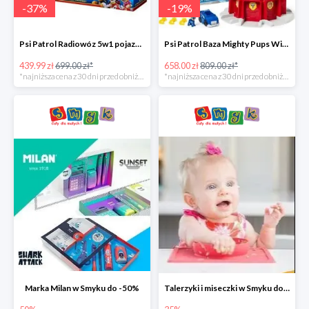
-
37
%
-
19
%
Psi Patrol Radiowóz 5w1 pojazd ratunkowy z figurką Chase'a -37%
Psi Patrol Baza Mighty Pups Wieża obserwacyjna+pojazd z figurką -19%
439.99 zł
699.00 zł*
658.00 zł
809.00 zł*
*najniższa cena z 30 dni przed obniżką
*najniższa cena z 30 dni przed obniżką
Marka Milan w Smyku do -50%
Talerzyki i miseczki w Smyku do -35%