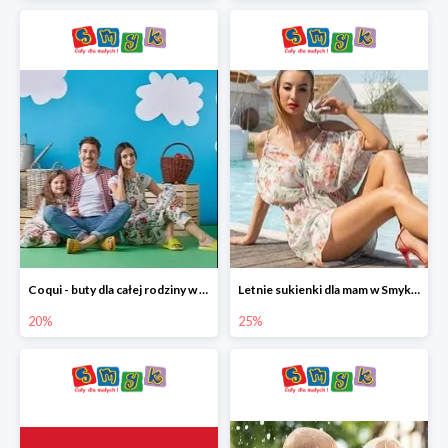
Coqui - buty dla całej rodziny w Smyku do -20%
Letnie sukienki dla mam w Smyku do -25%
20%
25%