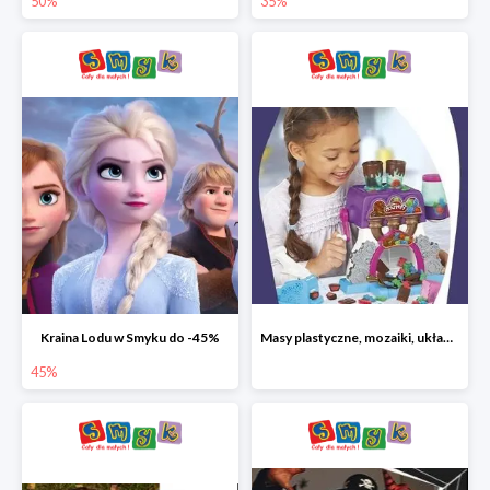
50%
35%
Kraina Lodu w Smyku do -45%
Masy plastyczne, mozaiki, układanki do -45%
45%