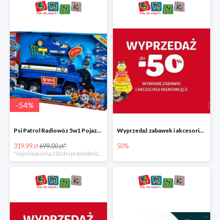
-
54
%
Psi Patrol Radiowóz 5w1 Pojazd ratunkowy z figurką Chase'a
Wyprzedaż zabawek i akcesoriów niemowlęcych w Smyku do -50%
319.99 zł
699.00 zł*
50%
*najniższa cena z 30 dni przed obniżką