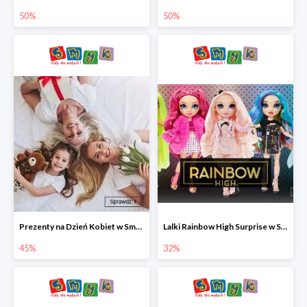
50%
50%
Prezenty na Dzień Kobiet w Smyku do -45%
Lalki Rainbow High Surprise w Smyku do -35%
45%
32%