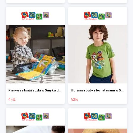
Pierwsze książeczki w Smyku do -45%
Ubrania i buty z bohaterami w Smyku do -50%
45%
50%