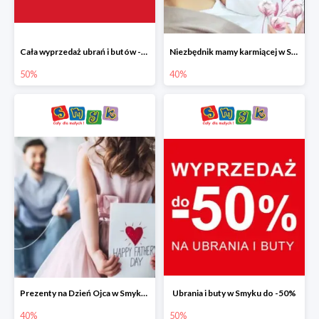
Cała wyprzedaż ubrań i butów -50%
Niezbędnik mamy karmiącej w Smyku do -40%
50%
40%
Prezenty na Dzień Ojca w Smyku do -40%
Ubrania i buty w Smyku do -50%
40%
50%