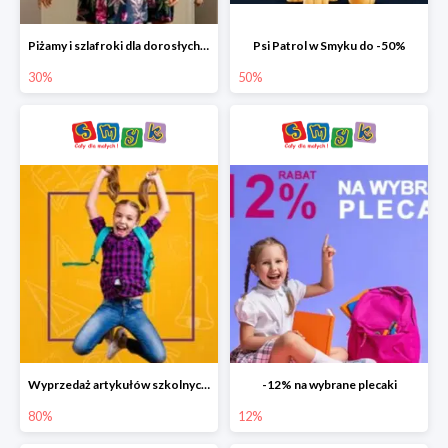
Piżamy i szlafroki dla dorosłych w Smyku do -30%
Psi Patrol w Smyku do -50%
30%
50%
Wyprzedaż artykułów szkolnych w Smyku do -80%
-12% na wybrane plecaki
80%
12%