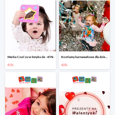
Marka CzuCzu w Smyku do -45%
Kostiumy karnawałowe dla dzieci w Smyku do -40%
45%
40%