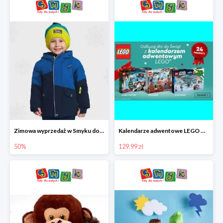
Zimowa wyprzedaż w Smyku do -50%
Kalendarze adwentowe LEGO w Smyku w super cenie
50%
129.99 zł