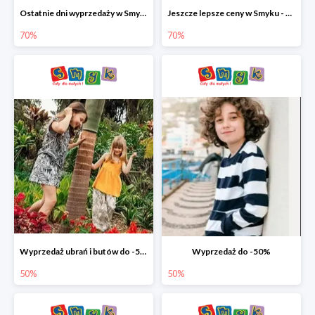
Ostatnie dni wyprzedaży w Smyku - ubrania i buty do -70%
Jeszcze lepsze ceny w Smyku - ubrania i buty do -70%
70%
70%
Wyprzedaż ubrań i butów do -50%
Wyprzedaż do -50%
50%
50%