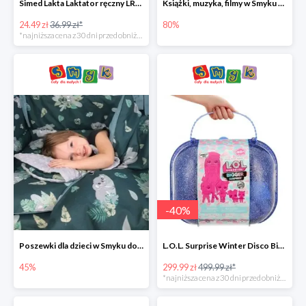
Simed Lakta Laktator ręczny LR-8 -34%
Książki, muzyka, filmy w Smyku do -80%
24.49 zł
36.99 zł*
80%
*najniższa cena z 30 dni przed obniżką
-
40
%
Poszewki dla dzieci w Smyku do -45%
L.O.L. Surprise Winter Disco Bigger Surprise Zestaw laleczek w walizce -40%
45%
299.99 zł
499.99 zł*
*najniższa cena z 30 dni przed obniżką