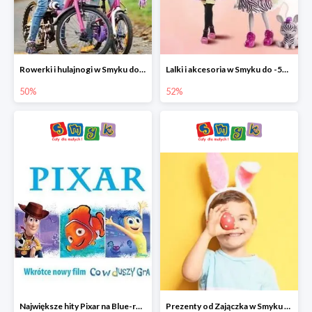
Rowerki i hulajnogi w Smyku do -50%
Lalki i akcesoria w Smyku do -52%
50%
52%
Największe hity Pixar na Blue-rey i DVD w Smyku - drugi film -50%
Prezenty od Zajączka w Smyku do -50%