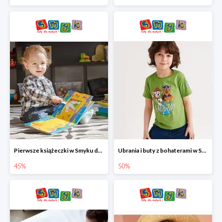
Pierwsze książeczki w Smyku do -45%
Ubrania i buty z bohaterami w Smyku do -50%
45%
50%