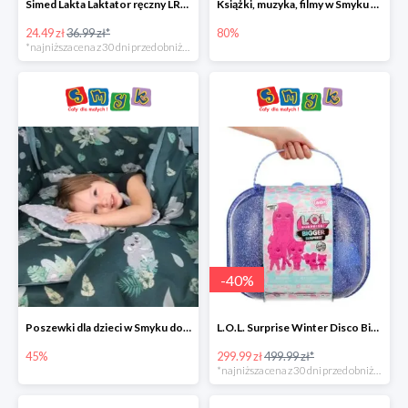
Simed Lakta Laktator ręczny LR-8 -34%
Książki, muzyka, filmy w Smyku do -80%
24.49 zł
36.99 zł*
80%
*najniższa cena z 30 dni przed obniżką
-
40
%
Poszewki dla dzieci w Smyku do -45%
L.O.L. Surprise Winter Disco Bigger Surprise Zestaw laleczek w walizce -40%
45%
299.99 zł
499.99 zł*
*najniższa cena z 30 dni przed obniżką