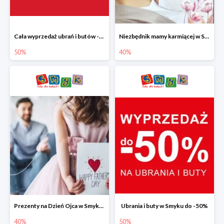
Cała wyprzedaż ubrań i butów -50%
Niezbędnik mamy karmiącej w Smyku do -40%
50%
40%
Prezenty na Dzień Ojca w Smyku do -40%
Ubrania i buty w Smyku do -50%
40%
50%