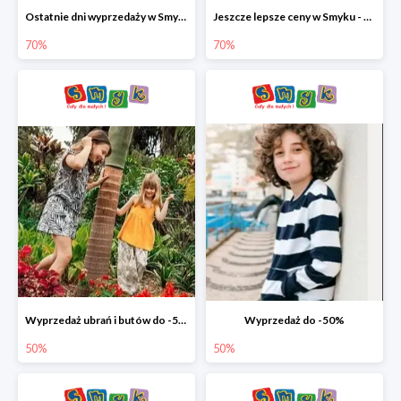
Ostatnie dni wyprzedaży w Smyku - ubrania i buty do -70%
Jeszcze lepsze ceny w Smyku - ubrania i buty do -70%
70%
70%
Wyprzedaż ubrań i butów do -50%
Wyprzedaż do -50%
50%
50%