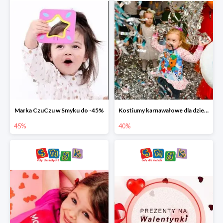
Marka CzuCzu w Smyku do -45%
Kostiumy karnawałowe dla dzieci w Smyku do -40%
45%
40%