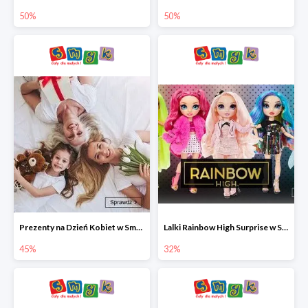
50%
50%
Prezenty na Dzień Kobiet w Smyku do -45%
Lalki Rainbow High Surprise w Smyku do -35%
45%
32%