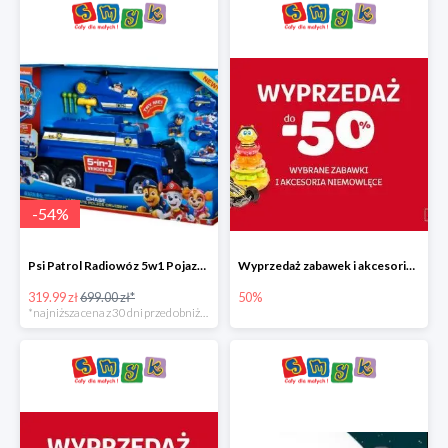
-
54
%
Psi Patrol Radiowóz 5w1 Pojazd ratunkowy z figurką Chase'a
Wyprzedaż zabawek i akcesoriów niemowlęcych w Smyku do -50%
319.99 zł
699.00 zł*
50%
*najniższa cena z 30 dni przed obniżką