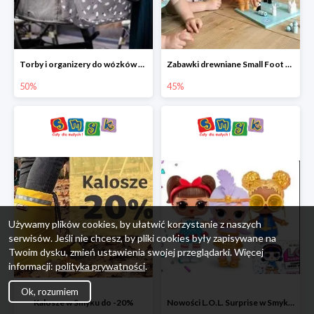
Torby i organizery do wózków w Smyku do -50%
Zabawki drewniane Small Foot do -45%
50%
45%
Używamy plików cookies, by ułatwić korzystanie z naszych
serwisów. Jeśli nie chcesz, by pliki cookies były zapisywane na
Twoim dysku, zmień ustawienia swojej przeglądarki. Więcej
informacji:
polityka prywatności
.
Ok, rozumiem
Kalosze w Smyku do -20%
Nowości L.O.L. Surprise w Smyku do -45%