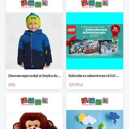
Zimowa wyprzedaż w Smyku do -50%
Kalendarze adwentowe LEGO w Smyku w super cenie
50%
129.99 zł