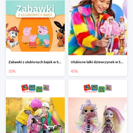
Zabawki z ulubionych bajek w Smyku do -50%
Ulubione lalki dziewczynek w Smyku do -45%
50%
45%