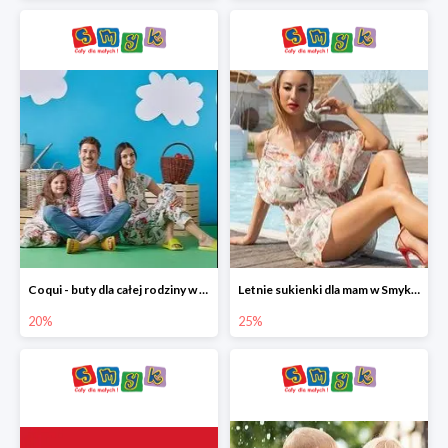
Coqui - buty dla całej rodziny w Smyku do -20%
Letnie sukienki dla mam w Smyku do -25%
20%
25%