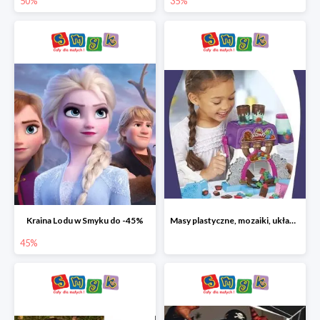
50%
35%
Kraina Lodu w Smyku do -45%
Masy plastyczne, mozaiki, układanki do -45%
45%