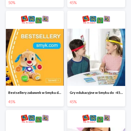
50%
45%
Bestsellery zabawek w Smyku do -45%
Gry edukacyjne w Smyku do -45%
45%
45%