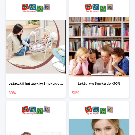
Leżaczki i huśtawki w Smyku do -30%
Lektury w Smyku do -50%
30%
50%