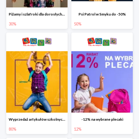
Piżamy i szlafroki dla dorosłych w Smyku do -30%
Psi Patrol w Smyku do -50%
30%
50%
Wyprzedaż artykułów szkolnych w Smyku do -80%
-12% na wybrane plecaki
80%
12%