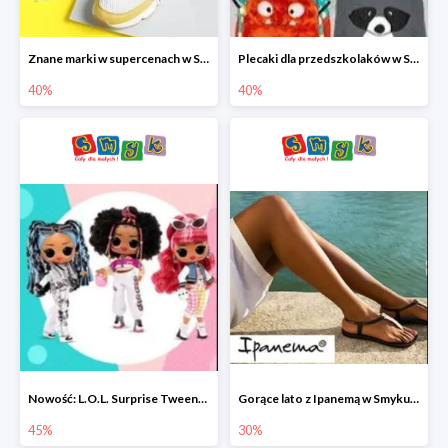
Znane marki w supercenach w Smyku - buty do -40%
Plecaki dla przedszkolaków w Smyku do -40%
40%
40%
Nowość: L.O.L. Surprise Tweens Doll w Smyku do -45%
Gorące lato z Ipanemą w Smyku do -30%
45%
30%