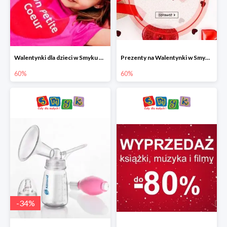
Walentynki dla dzieci w Smyku do -60%
Prezenty na Walentynki w Smyku do -60%
60%
60%
-
34
%