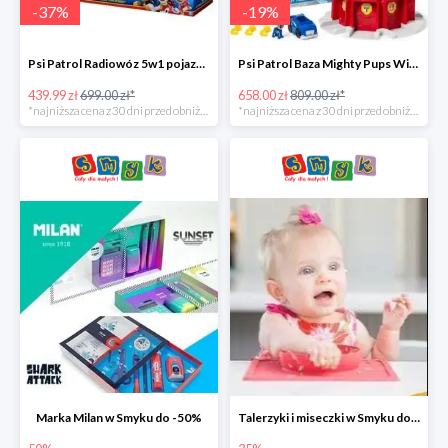
-
37
%
-
19
%
Psi Patrol Radiowóz 5w1 pojazd ratunkowy z figurką Chase'a -37%
Psi Patrol Baza Mighty Pups Wieża obserwacyjna+pojazd z figurką -19%
439.99 zł
699.00 zł*
658.00 zł
809.00 zł*
*najniższa cena z 30 dni przed obniżką
*najniższa cena z 30 dni przed obniżką
Marka Milan w Smyku do -50%
Talerzyki i miseczki w Smyku do -35%