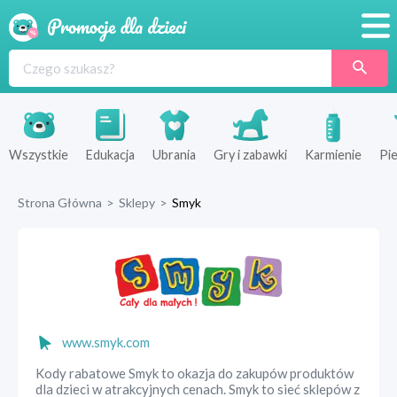
Promocje
Produkty
Sklepy
Wszystkie
Edukacja
Ubrania
Gry i zabawki
Karmienie
Pie
Blog
Strona Główna
>
Sklepy
>
Smyk
Wyprawka
www.smyk.com
Kody rabatowe Smyk to okazja do zakupów produktów
dla dzieci w atrakcyjnych cenach. Smyk to sieć sklepów z