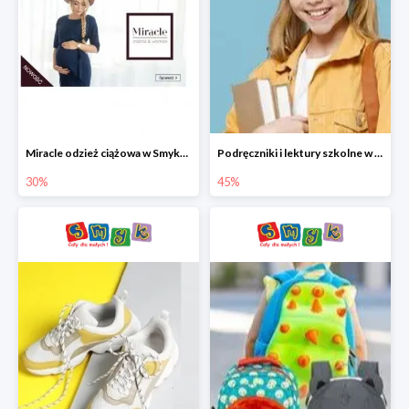
Miracle odzież ciążowa w Smyku co -30%
Podręczniki i lektury szkolne w Smyku do -45%
30%
45%