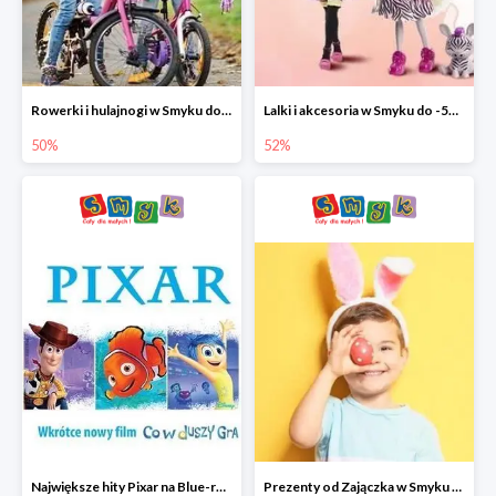
Rowerki i hulajnogi w Smyku do -50%
Lalki i akcesoria w Smyku do -52%
50%
52%
Największe hity Pixar na Blue-rey i DVD w Smyku - drugi film -50%
Prezenty od Zajączka w Smyku do -50%