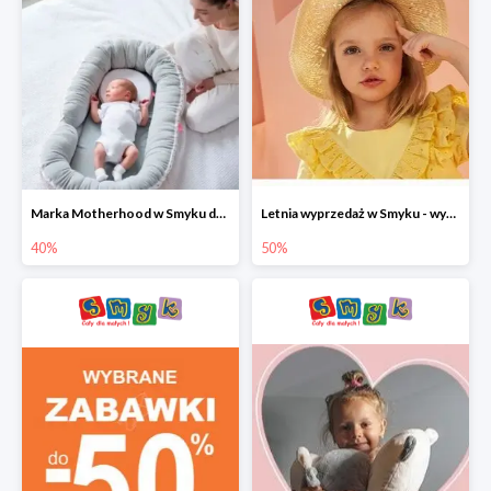
Marka Motherhood w Smyku do -40%
Letnia wyprzedaż w Smyku - wybrane ubrania i buty do -50%
40%
50%