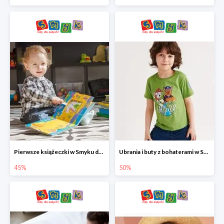
Pierwsze książeczki w Smyku do -45%
Ubrania i buty z bohaterami w Smyku do -50%
45%
50%