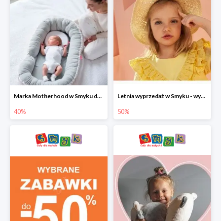
Marka Motherhood w Smyku do -40%
Letnia wyprzedaż w Smyku - wybrane ubrania i buty do -50%
40%
50%