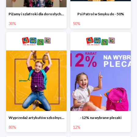
Piżamy i szlafroki dla dorosłych w Smyku do -30%
Psi Patrol w Smyku do -50%
30%
50%
Wyprzedaż artykułów szkolnych w Smyku do -80%
-12% na wybrane plecaki
80%
12%