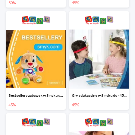
50%
45%
Bestsellery zabawek w Smyku do -45%
Gry edukacyjne w Smyku do -45%
45%
45%