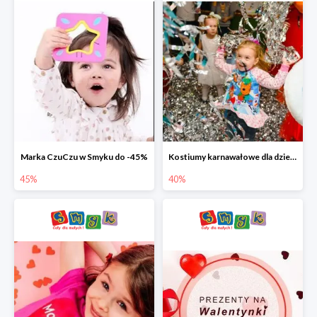
Marka CzuCzu w Smyku do -45%
Kostiumy karnawałowe dla dzieci w Smyku do -40%
45%
40%