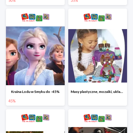
50%
35%
Kraina Lodu w Smyku do -45%
Masy plastyczne, mozaiki, układanki do -45%
45%