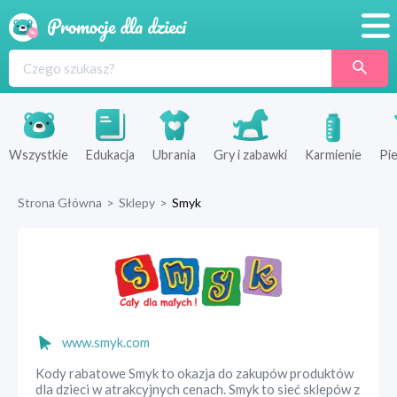
Promocje
Produkty
Sklepy
Wszystkie
Edukacja
Ubrania
Gry i zabawki
Karmienie
Pie
Blog
Strona Główna
>
Sklepy
>
Smyk
Wyprawka
www.smyk.com
Kody rabatowe Smyk to okazja do zakupów produktów
dla dzieci w atrakcyjnych cenach. Smyk to sieć sklepów z