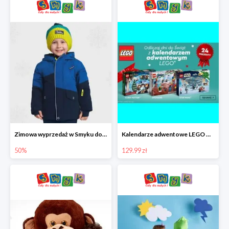
Zimowa wyprzedaż w Smyku do -50%
Kalendarze adwentowe LEGO w Smyku w super cenie
50%
129.99 zł