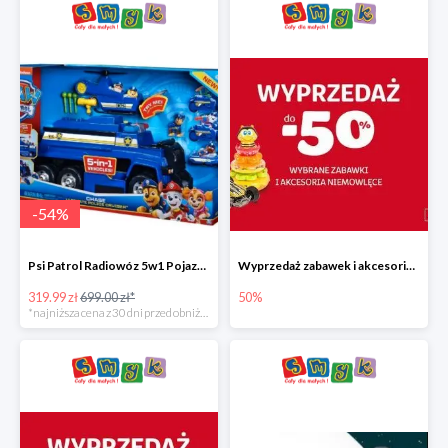
-
54
%
Psi Patrol Radiowóz 5w1 Pojazd ratunkowy z figurką Chase'a
Wyprzedaż zabawek i akcesoriów niemowlęcych w Smyku do -50%
319.99 zł
699.00 zł*
50%
*najniższa cena z 30 dni przed obniżką