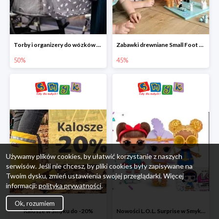
Torby i organizery do wózków w Smyku do -50%
Zabawki drewniane Small Foot do -45%
50%
45%
Używamy plików cookies, by ułatwić korzystanie z naszych
serwisów. Jeśli nie chcesz, by pliki cookies były zapisywane na
Twoim dysku, zmień ustawienia swojej przeglądarki. Więcej
informacji:
polityka prywatności
.
Ok, rozumiem
Kalosze w Smyku do -20%
Nowości L.O.L. Surprise w Smyku do -45%