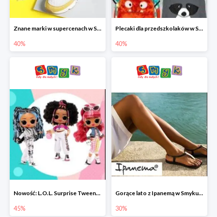
Znane marki w supercenach w Smyku - buty do -40%
Plecaki dla przedszkolaków w Smyku do -40%
40%
40%
Nowość: L.O.L. Surprise Tweens Doll w Smyku do -45%
Gorące lato z Ipanemą w Smyku do -30%
45%
30%