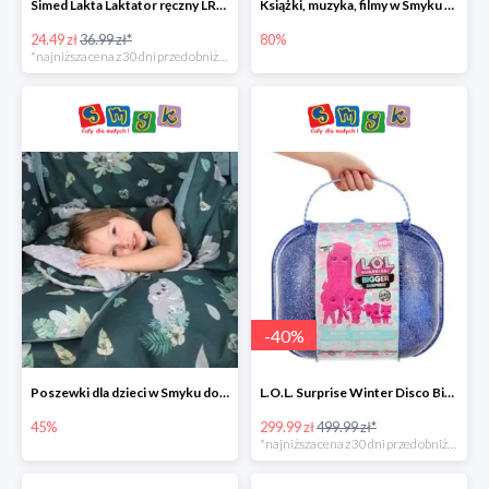
Simed Lakta Laktator ręczny LR-8 -34%
Książki, muzyka, filmy w Smyku do -80%
24.49 zł
36.99 zł*
80%
*najniższa cena z 30 dni przed obniżką
-
40
%
Poszewki dla dzieci w Smyku do -45%
L.O.L. Surprise Winter Disco Bigger Surprise Zestaw laleczek w walizce -40%
45%
299.99 zł
499.99 zł*
*najniższa cena z 30 dni przed obniżką