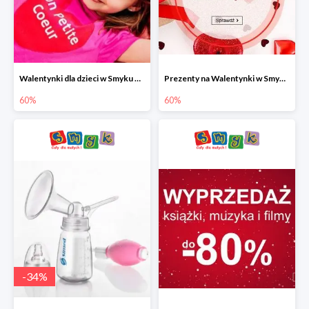
Walentynki dla dzieci w Smyku do -60%
Prezenty na Walentynki w Smyku do -60%
60%
60%
-
34
%