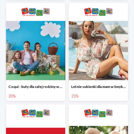
Coqui - buty dla całej rodziny w Smyku do -20%
Letnie sukienki dla mam w Smyku do -25%
20%
25%