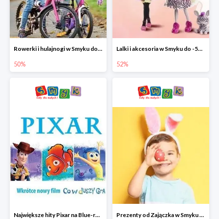
Rowerki i hulajnogi w Smyku do -50%
Lalki i akcesoria w Smyku do -52%
50%
52%
Największe hity Pixar na Blue-rey i DVD w Smyku - drugi film -50%
Prezenty od Zajączka w Smyku do -50%