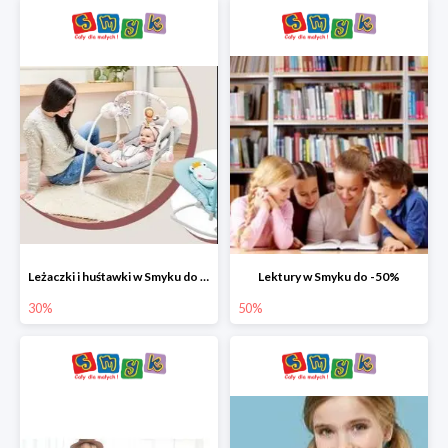
Leżaczki i huśtawki w Smyku do -30%
Lektury w Smyku do -50%
30%
50%