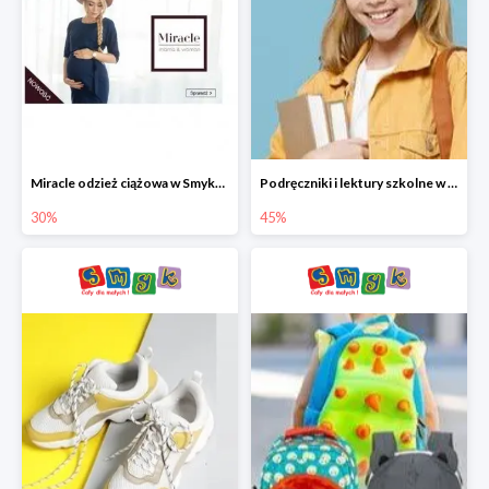
Miracle odzież ciążowa w Smyku co -30%
Podręczniki i lektury szkolne w Smyku do -45%
30%
45%