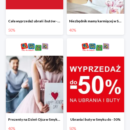
Cała wyprzedaż ubrań i butów -50%
Niezbędnik mamy karmiącej w Smyku do -40%
50%
40%
Prezenty na Dzień Ojca w Smyku do -40%
Ubrania i buty w Smyku do -50%
40%
50%