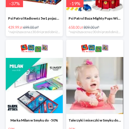
-
37
%
-
19
%
Psi Patrol Radiowóz 5w1 pojazd ratunkowy z figurką Chase'a -37%
Psi Patrol Baza Mighty Pups Wieża obserwacyjna+pojazd z figurką -19%
439.99 zł
699.00 zł*
658.00 zł
809.00 zł*
*najniższa cena z 30 dni przed obniżką
*najniższa cena z 30 dni przed obniżką
Marka Milan w Smyku do -50%
Talerzyki i miseczki w Smyku do -35%