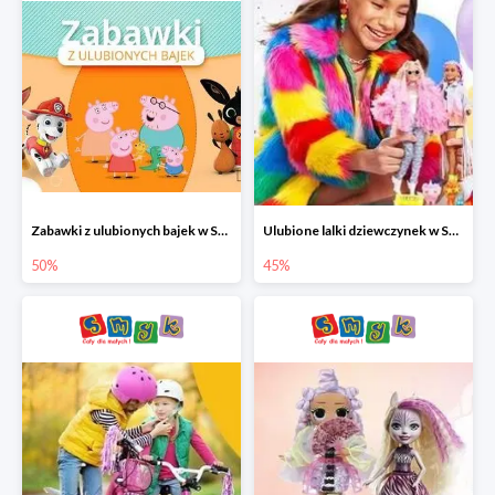
Zabawki z ulubionych bajek w Smyku do -50%
Ulubione lalki dziewczynek w Smyku do -45%
50%
45%