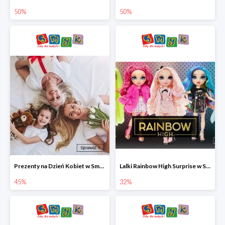
50%
50%
Prezenty na Dzień Kobiet w Smyku do -45%
Lalki Rainbow High Surprise w Smyku do -35%
45%
32%