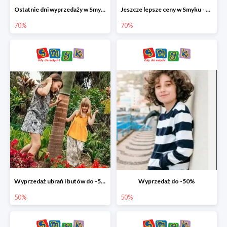
Ostatnie dni wyprzedaży w Smyku - ubrania i buty do -70%
Jeszcze lepsze ceny w Smyku - ubrania i buty do -70%
70%
70%
Wyprzedaż ubrań i butów do -50%
Wyprzedaż do -50%
50%
50%