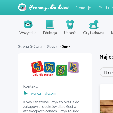
Promocje
Produkt
Wszystkie
Edukacja
Ubrania
Gry i zabawki
K
Strona Główna
>
Sklepy
>
Smyk
Najle
Najn
Kontakt:
www.smyk.com
Kody rabatowe Smyk to okazja do
zakupów produktów dla dzieci w
atrakcyjnych cenach. Smyk to sieć