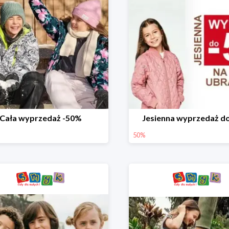
Cała wyprzedaż -50%
Jesienna wyprzedaż d
50%