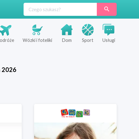
odróże
Wózki i foteliki
Dom
Sport
Usługi
ń
2026