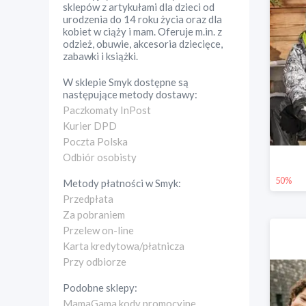
sklepów z artykułami dla dzieci od
urodzenia do 14 roku życia oraz dla
kobiet w ciąży i mam. Oferuje m.in. z
odzież, obuwie, akcesoria dziecięce,
zabawki i książki.
W sklepie
Smyk
dostępne są
następujące metody dostawy:
Paczkomaty InPost
Kurier DPD
Poczta Polska
Odbiór osobisty
50%
Metody płatności w
Smyk
:
Przedpłata
Za pobraniem
Przelew on-line
Karta kredytowa/płatnicza
Przy odbiorze
Podobne sklepy:
MamaGama kody promocyjne