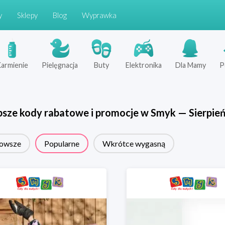
y
Sklepy
Blog
Wyprawka
armienie
Pielęgnacja
Buty
Elektronika
Dla Mamy
P
psze kody rabatowe i promocje w
Smyk
—
Sierpie
owsze
Popularne
Wkrótce wygasną