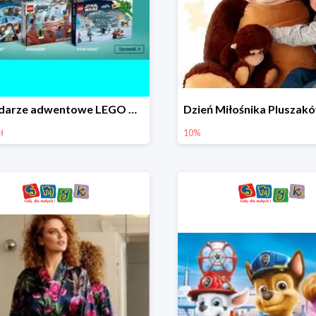
Kalendarze adwentowe LEGO w Smyku w super cenie
ł
10%