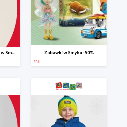
Ostatnie dni wyprzedaży w Smyku do -70%
Zabawki w Smyku -50%
50%