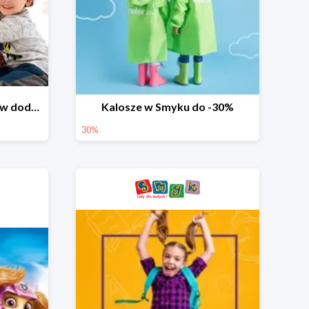
Dzień Miłośnika Pluszaków dodatkowy rabat -10%
Kalosze w Smyku do -30%
30%