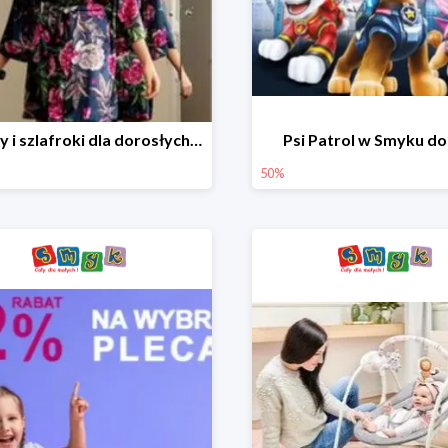
Piżamy i szlafroki dla dorosłych w Smyku do -30%
Psi Patrol w Smyku d
50%