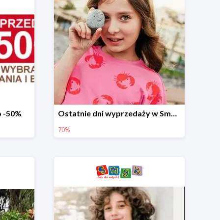
o -50%
Ostatnie dni wyprzedaży w Smyku - ubrania i buty do -70%
70%