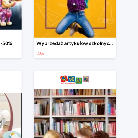
o -50%
Wyprzedaż artykułów szkolnych w Smyku do -80%
80%