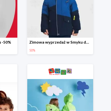
u -50%
Zimowa wyprzedaż w Smyku do -50%
50%