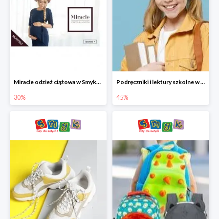
Miracle odzież ciążowa w Smyku co -30%
Podręczniki i lektury szkolne w Smyku do -45%
30%
45%