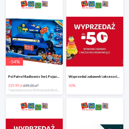
-
54
%
Psi Patrol Radiowóz 5w1 Pojazd ratunkowy z figurką Chase'a
Wyprzedaż zabawek i akcesoriów niemowlęcych w Smyku do -50%
319.99 zł
699.00 zł*
50%
*najniższa cena z 30 dni przed obniżką