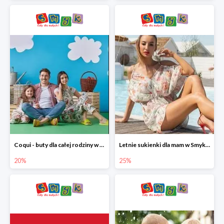
Coqui - buty dla całej rodziny w Smyku do -20%
Letnie sukienki dla mam w Smyku do -25%
20%
25%