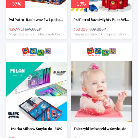
-
37
%
-
19
%
Psi Patrol Radiowóz 5w1 pojazd ratunkowy z figurką Chase'a -37%
Psi Patrol Baza Mighty Pups Wieża obserwacyjna+pojazd z figurką -19%
439.99 zł
699.00 zł*
658.00 zł
809.00 zł*
*najniższa cena z 30 dni przed obniżką
*najniższa cena z 30 dni przed obniżką
Marka Milan w Smyku do -50%
Talerzyki i miseczki w Smyku do -35%