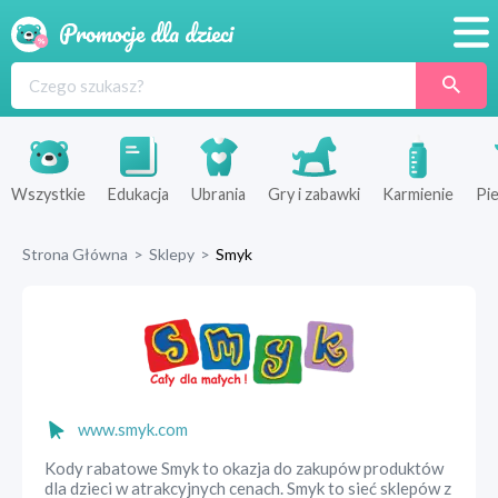
Promocje
Produkty
Sklepy
Wszystkie
Edukacja
Ubrania
Gry i zabawki
Karmienie
Pie
Blog
Strona Główna
>
Sklepy
>
Smyk
Wyprawka
www.smyk.com
Kody rabatowe Smyk to okazja do zakupów produktów
dla dzieci w atrakcyjnych cenach. Smyk to sieć sklepów z