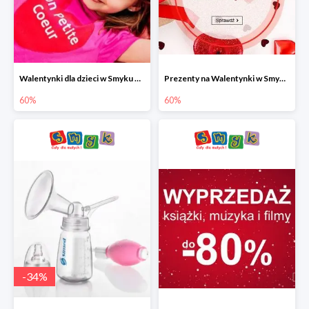
Walentynki dla dzieci w Smyku do -60%
Prezenty na Walentynki w Smyku do -60%
60%
60%
-
34
%