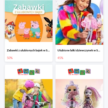
Zabawki z ulubionych bajek w Smyku do -50%
Ulubione lalki dziewczynek w Smyku do -45%
50%
45%