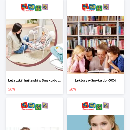
Leżaczki i huśtawki w Smyku do -30%
Lektury w Smyku do -50%
30%
50%