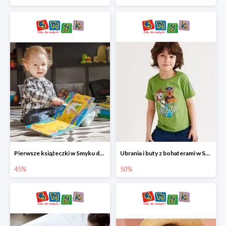
Pierwsze książeczki w Smyku do -45%
Ubrania i buty z bohaterami w Smyku do -50%
45%
50%