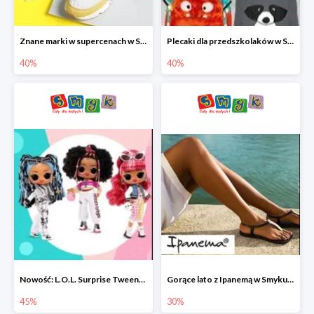
Znane marki w supercenach w Smyku - buty do -40%
Plecaki dla przedszkolaków w Smyku do -40%
40%
40%
Nowość: L.O.L. Surprise Tweens Doll w Smyku do -45%
Gorące lato z Ipanemą w Smyku do -30%
45%
30%