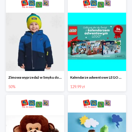
Zimowa wyprzedaż w Smyku do -50%
Kalendarze adwentowe LEGO w Smyku w super cenie
50%
129.99 zł