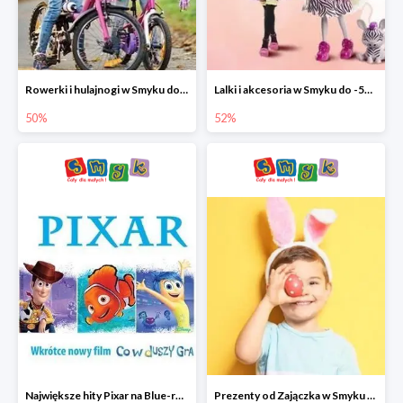
Rowerki i hulajnogi w Smyku do -50%
Lalki i akcesoria w Smyku do -52%
50%
52%
Największe hity Pixar na Blue-rey i DVD w Smyku - drugi film -50%
Prezenty od Zajączka w Smyku do -50%