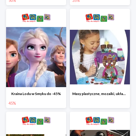
50%
35%
Kraina Lodu w Smyku do -45%
Masy plastyczne, mozaiki, układanki do -45%
45%