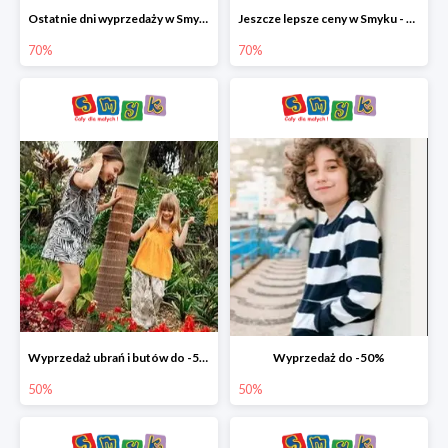
Ostatnie dni wyprzedaży w Smyku - ubrania i buty do -70%
Jeszcze lepsze ceny w Smyku - ubrania i buty do -70%
70%
70%
Wyprzedaż ubrań i butów do -50%
Wyprzedaż do -50%
50%
50%