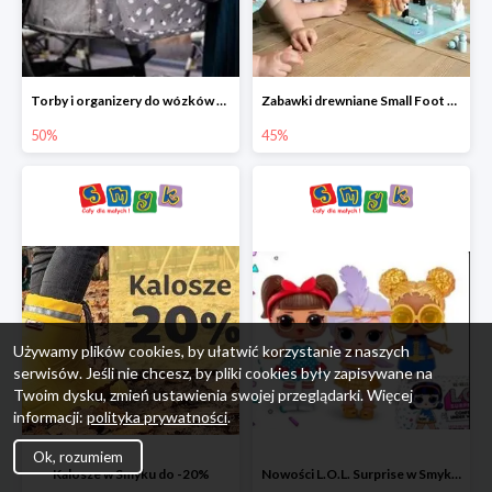
Torby i organizery do wózków w Smyku do -50%
Zabawki drewniane Small Foot do -45%
50%
45%
Używamy plików cookies, by ułatwić korzystanie z naszych
serwisów. Jeśli nie chcesz, by pliki cookies były zapisywane na
Twoim dysku, zmień ustawienia swojej przeglądarki. Więcej
informacji:
polityka prywatności
.
Ok, rozumiem
Kalosze w Smyku do -20%
Nowości L.O.L. Surprise w Smyku do -45%