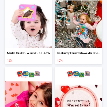
Marka CzuCzu w Smyku do -45%
Kostiumy karnawałowe dla dzieci w Smyku do -40%
45%
40%