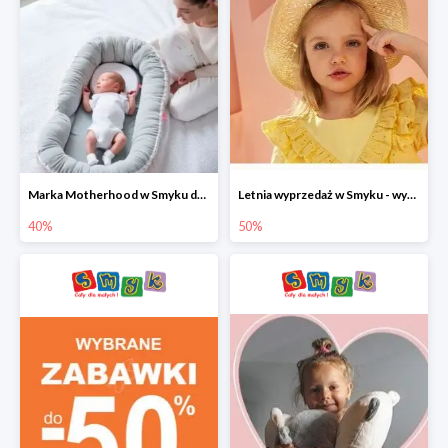
Marka Motherhood w Smyku do -40%
Letnia wyprzedaż w Smyku - wybrane ubrania i buty do -50%
40%
50%