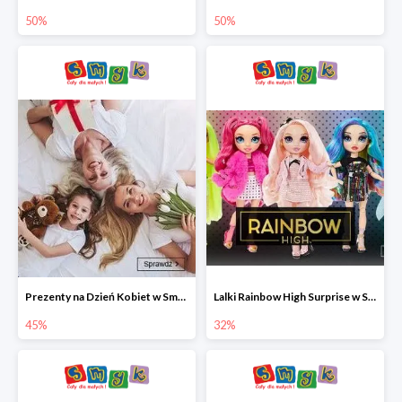
50%
50%
Prezenty na Dzień Kobiet w Smyku do -45%
Lalki Rainbow High Surprise w Smyku do -35%
45%
32%