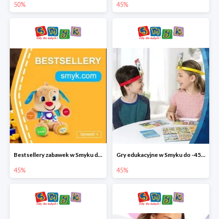
50%
45%
Bestsellery zabawek w Smyku do -45%
Gry edukacyjne w Smyku do -45%
45%
45%