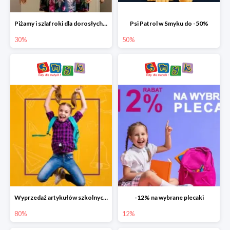
Piżamy i szlafroki dla dorosłych w Smyku do -30%
Psi Patrol w Smyku do -50%
30%
50%
Wyprzedaż artykułów szkolnych w Smyku do -80%
-12% na wybrane plecaki
80%
12%