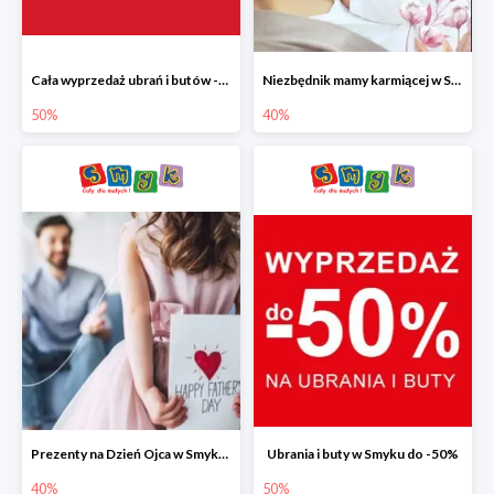
Cała wyprzedaż ubrań i butów -50%
Niezbędnik mamy karmiącej w Smyku do -40%
50%
40%
Prezenty na Dzień Ojca w Smyku do -40%
Ubrania i buty w Smyku do -50%
40%
50%