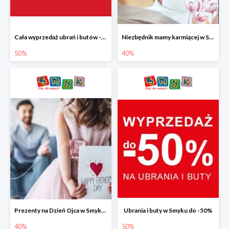
Cała wyprzedaż ubrań i butów -50%
Niezbędnik mamy karmiącej w Smyku do -40%
50%
40%
Prezenty na Dzień Ojca w Smyku do -40%
Ubrania i buty w Smyku do -50%
40%
50%