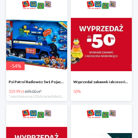
-
54
%
Psi Patrol Radiowóz 5w1 Pojazd ratunkowy z figurką Chase'a
Wyprzedaż zabawek i akcesoriów niemowlęcych w Smyku do -50%
319.99 zł
699.00 zł*
50%
*najniższa cena z 30 dni przed obniżką