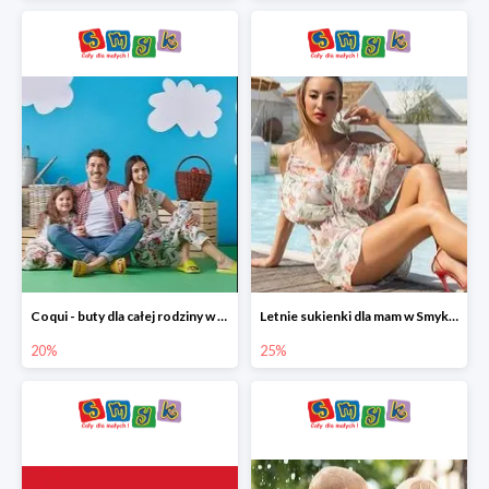
Coqui - buty dla całej rodziny w Smyku do -20%
Letnie sukienki dla mam w Smyku do -25%
20%
25%