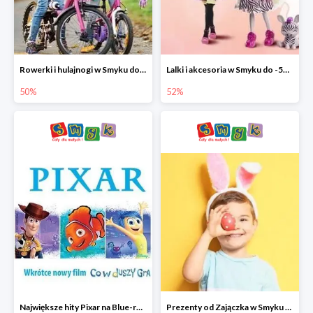
Rowerki i hulajnogi w Smyku do -50%
Lalki i akcesoria w Smyku do -52%
50%
52%
Największe hity Pixar na Blue-rey i DVD w Smyku - drugi film -50%
Prezenty od Zajączka w Smyku do -50%