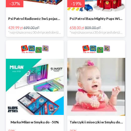
-
37
%
-
19
%
Psi Patrol Radiowóz 5w1 pojazd ratunkowy z figurką Chase'a -37%
Psi Patrol Baza Mighty Pups Wieża obserwacyjna+pojazd z figurką -19%
439.99 zł
699.00 zł*
658.00 zł
809.00 zł*
*najniższa cena z 30 dni przed obniżką
*najniższa cena z 30 dni przed obniżką
Marka Milan w Smyku do -50%
Talerzyki i miseczki w Smyku do -35%