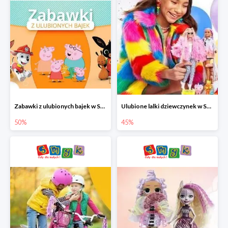
Zabawki z ulubionych bajek w Smyku do -50%
Ulubione lalki dziewczynek w Smyku do -45%
50%
45%