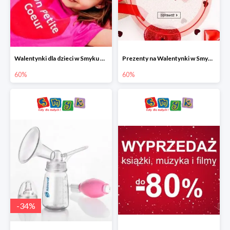
Walentynki dla dzieci w Smyku do -60%
Prezenty na Walentynki w Smyku do -60%
60%
60%
-
34
%