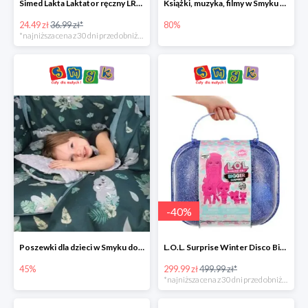
Simed Lakta Laktator ręczny LR-8 -34%
Książki, muzyka, filmy w Smyku do -80%
24.49 zł
36.99 zł*
80%
*najniższa cena z 30 dni przed obniżką
-
40
%
Poszewki dla dzieci w Smyku do -45%
L.O.L. Surprise Winter Disco Bigger Surprise Zestaw laleczek w walizce -40%
45%
299.99 zł
499.99 zł*
*najniższa cena z 30 dni przed obniżką