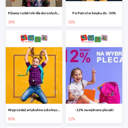
Piżamy i szlafroki dla dorosłych w Smyku do -30%
Psi Patrol w Smyku do -50%
30%
50%
Wyprzedaż artykułów szkolnych w Smyku do -80%
-12% na wybrane plecaki
80%
12%