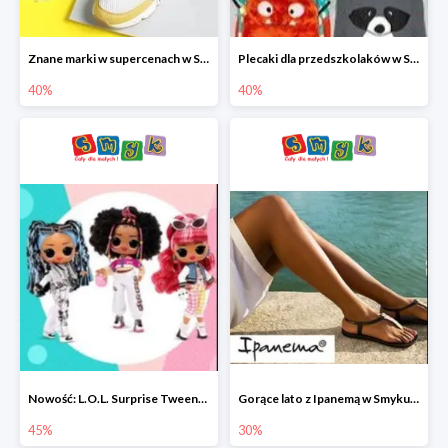
Znane marki w supercenach w Smyku - buty do -40%
Plecaki dla przedszkolaków w Smyku do -40%
40%
40%
Nowość: L.O.L. Surprise Tweens Doll w Smyku do -45%
Gorące lato z Ipanemą w Smyku do -30%
45%
30%