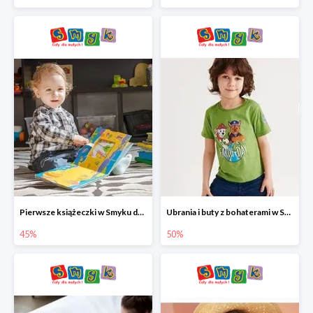
Pierwsze książeczki w Smyku do -45%
Ubrania i buty z bohaterami w Smyku do -50%
45%
50%