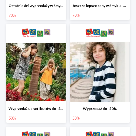
Ostatnie dni wyprzedaży w Smyku - ubrania i buty do -70%
Jeszcze lepsze ceny w Smyku - ubrania i buty do -70%
70%
70%
Wyprzedaż ubrań i butów do -50%
Wyprzedaż do -50%
50%
50%