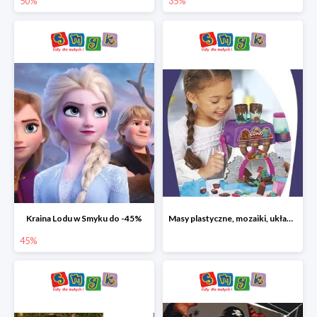
50%
35%
Kraina Lodu w Smyku do -45%
Masy plastyczne, mozaiki, układanki do -45%
45%