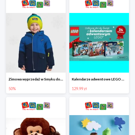
Zimowa wyprzedaż w Smyku do -50%
Kalendarze adwentowe LEGO w Smyku w super cenie
50%
129.99 zł