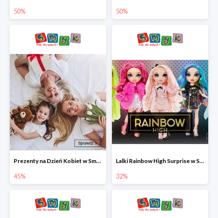
50%
50%
Prezenty na Dzień Kobiet w Smyku do -45%
Lalki Rainbow High Surprise w Smyku do -35%
45%
32%