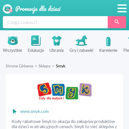
Promocje
Produkty
Sklepy
Wszystkie
Edukacja
Ubrania
Gry i zabawki
Karmienie
Pie
Blog
Strona Główna
>
Sklepy
>
Smyk
Wyprawka
www.smyk.com
Kody rabatowe Smyk to okazja do zakupów produktów
dla dzieci w atrakcyjnych cenach. Smyk to sieć sklepów z