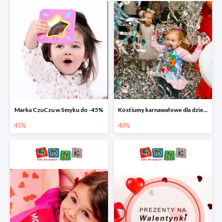
Marka CzuCzu w Smyku do -45%
Kostiumy karnawałowe dla dzieci w Smyku do -40%
45%
40%