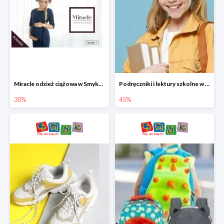
Miracle odzież ciążowa w Smyku co -30%
Podręczniki i lektury szkolne w Smyku do -45%
30%
45%