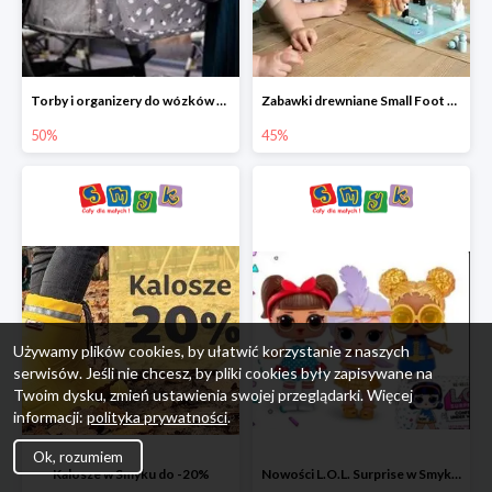
Torby i organizery do wózków w Smyku do -50%
Zabawki drewniane Small Foot do -45%
50%
45%
Używamy plików cookies, by ułatwić korzystanie z naszych
serwisów. Jeśli nie chcesz, by pliki cookies były zapisywane na
Twoim dysku, zmień ustawienia swojej przeglądarki. Więcej
informacji:
polityka prywatności
.
Ok, rozumiem
Kalosze w Smyku do -20%
Nowości L.O.L. Surprise w Smyku do -45%