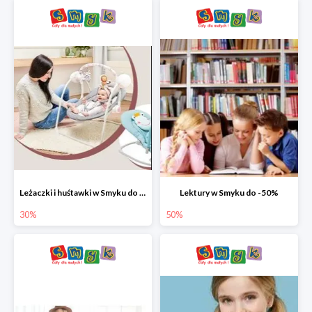
Leżaczki i huśtawki w Smyku do -30%
Lektury w Smyku do -50%
30%
50%