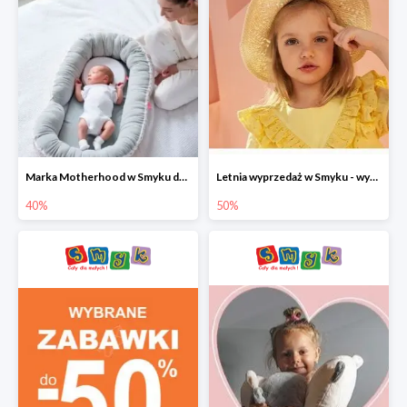
Marka Motherhood w Smyku do -40%
Letnia wyprzedaż w Smyku - wybrane ubrania i buty do -50%
40%
50%