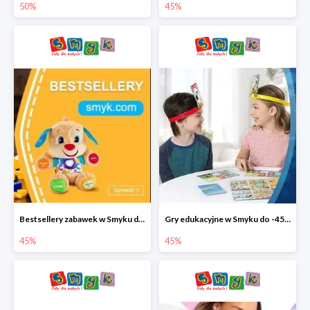
50%
45%
Bestsellery zabawek w Smyku do -45%
Gry edukacyjne w Smyku do -45%
45%
45%