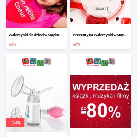
Walentynki dla dzieci w Smyku do -60%
Prezenty na Walentynki w Smyku do -60%
60%
60%
-
34
%