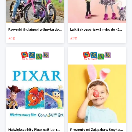
Rowerki i hulajnogi w Smyku do -50%
Lalki i akcesoria w Smyku do -52%
50%
52%
Największe hity Pixar na Blue-rey i DVD w Smyku - drugi film -50%
Prezenty od Zajączka w Smyku do -50%