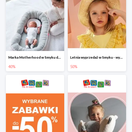
Marka Motherhood w Smyku do -40%
Letnia wyprzedaż w Smyku - wybrane ubrania i buty do -50%
40%
50%