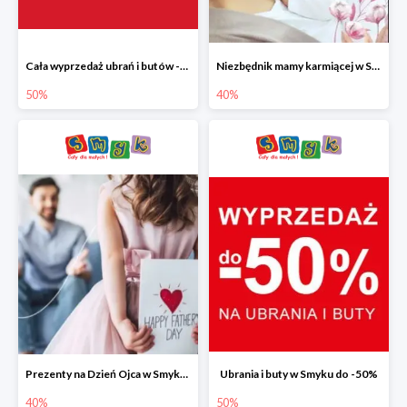
Cała wyprzedaż ubrań i butów -50%
Niezbędnik mamy karmiącej w Smyku do -40%
50%
40%
Prezenty na Dzień Ojca w Smyku do -40%
Ubrania i buty w Smyku do -50%
40%
50%