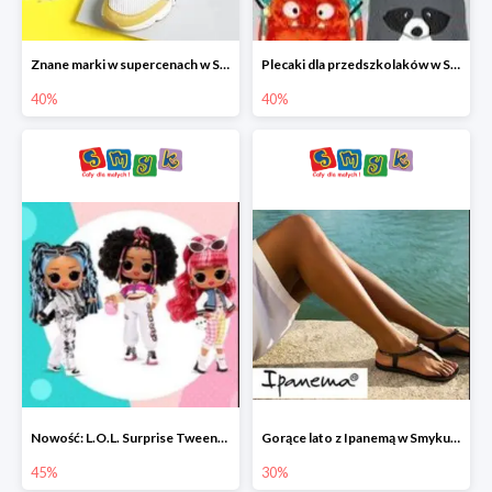
Znane marki w supercenach w Smyku - buty do -40%
Plecaki dla przedszkolaków w Smyku do -40%
40%
40%
Nowość: L.O.L. Surprise Tweens Doll w Smyku do -45%
Gorące lato z Ipanemą w Smyku do -30%
45%
30%