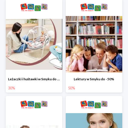
Leżaczki i huśtawki w Smyku do -30%
Lektury w Smyku do -50%
30%
50%