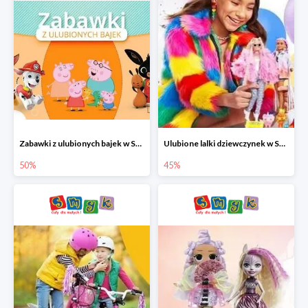
Zabawki z ulubionych bajek w Smyku do -50%
Ulubione lalki dziewczynek w Smyku do -45%
50%
45%