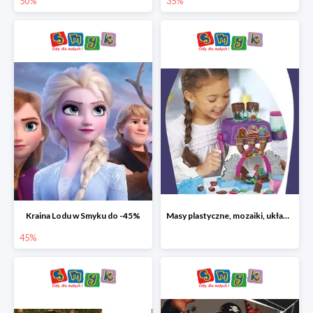
50%
35%
Kraina Lodu w Smyku do -45%
Masy plastyczne, mozaiki, układanki do -45%
45%