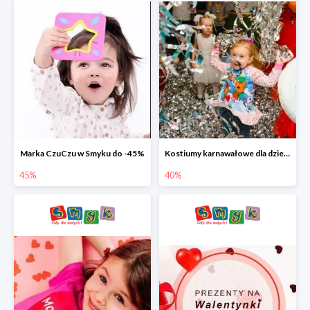
Marka CzuCzu w Smyku do -45%
Kostiumy karnawałowe dla dzieci w Smyku do -40%
45%
40%