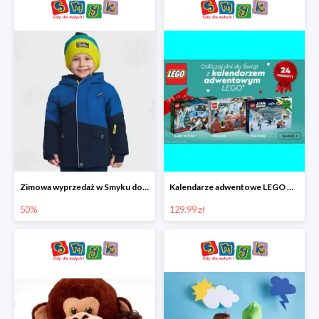
Zimowa wyprzedaż w Smyku do -50%
Kalendarze adwentowe LEGO w Smyku w super cenie
50%
129.99 zł