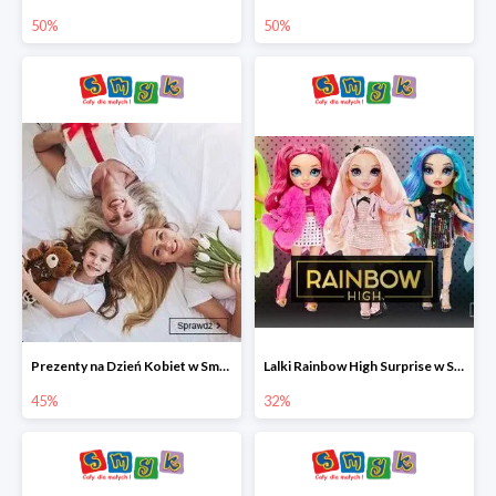
50%
50%
Prezenty na Dzień Kobiet w Smyku do -45%
Lalki Rainbow High Surprise w Smyku do -35%
45%
32%