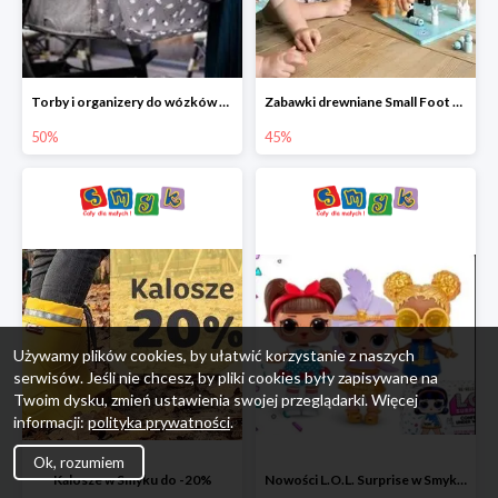
Torby i organizery do wózków w Smyku do -50%
Zabawki drewniane Small Foot do -45%
50%
45%
Używamy plików cookies, by ułatwić korzystanie z naszych
serwisów. Jeśli nie chcesz, by pliki cookies były zapisywane na
Twoim dysku, zmień ustawienia swojej przeglądarki. Więcej
informacji:
polityka prywatności
.
Ok, rozumiem
Kalosze w Smyku do -20%
Nowości L.O.L. Surprise w Smyku do -45%