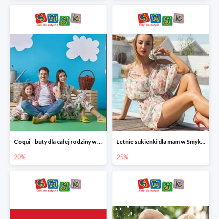
Coqui - buty dla całej rodziny w Smyku do -20%
Letnie sukienki dla mam w Smyku do -25%
20%
25%