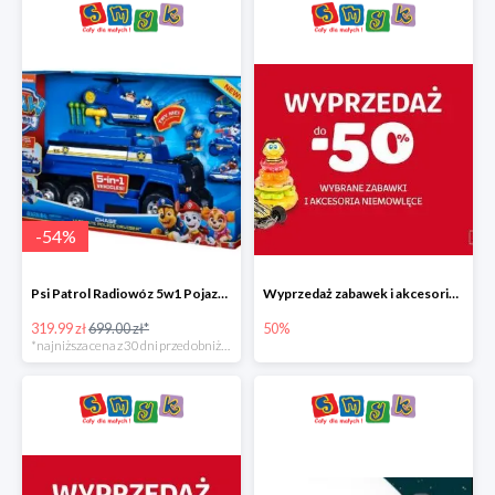
-
54
%
Psi Patrol Radiowóz 5w1 Pojazd ratunkowy z figurką Chase'a
Wyprzedaż zabawek i akcesoriów niemowlęcych w Smyku do -50%
319.99 zł
699.00 zł*
50%
*najniższa cena z 30 dni przed obniżką