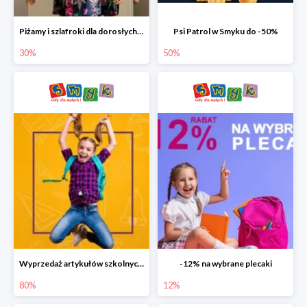
Piżamy i szlafroki dla dorosłych w Smyku do -30%
Psi Patrol w Smyku do -50%
30%
50%
Wyprzedaż artykułów szkolnych w Smyku do -80%
-12% na wybrane plecaki
80%
12%