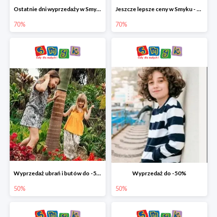
Ostatnie dni wyprzedaży w Smyku - ubrania i buty do -70%
Jeszcze lepsze ceny w Smyku - ubrania i buty do -70%
70%
70%
Wyprzedaż ubrań i butów do -50%
Wyprzedaż do -50%
50%
50%