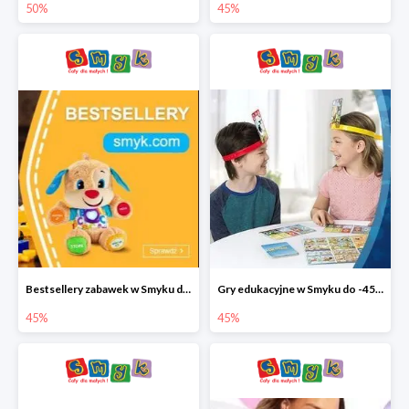
50%
45%
Bestsellery zabawek w Smyku do -45%
Gry edukacyjne w Smyku do -45%
45%
45%