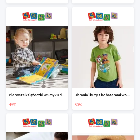
Pierwsze książeczki w Smyku do -45%
Ubrania i buty z bohaterami w Smyku do -50%
45%
50%