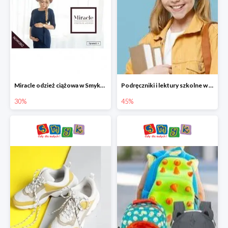
Miracle odzież ciążowa w Smyku co -30%
Podręczniki i lektury szkolne w Smyku do -45%
30%
45%