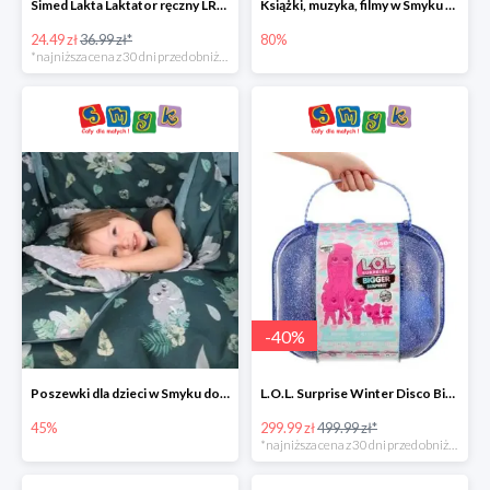
Simed Lakta Laktator ręczny LR-8 -34%
Książki, muzyka, filmy w Smyku do -80%
24.49 zł
36.99 zł*
80%
*najniższa cena z 30 dni przed obniżką
-
40
%
Poszewki dla dzieci w Smyku do -45%
L.O.L. Surprise Winter Disco Bigger Surprise Zestaw laleczek w walizce -40%
45%
299.99 zł
499.99 zł*
*najniższa cena z 30 dni przed obniżką