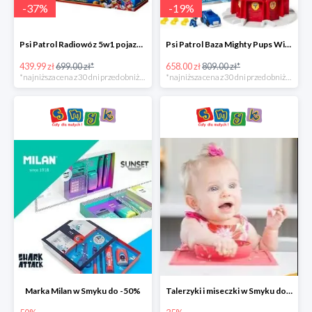
-
37
%
-
19
%
Psi Patrol Radiowóz 5w1 pojazd ratunkowy z figurką Chase'a -37%
Psi Patrol Baza Mighty Pups Wieża obserwacyjna+pojazd z figurką -19%
439.99 zł
699.00 zł*
658.00 zł
809.00 zł*
*najniższa cena z 30 dni przed obniżką
*najniższa cena z 30 dni przed obniżką
Marka Milan w Smyku do -50%
Talerzyki i miseczki w Smyku do -35%