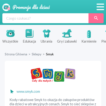
Promocje
Produkty
Sklepy
Wszystkie
Edukacja
Ubrania
Gry i zabawki
Karmienie
Pie
Blog
Strona Główna
>
Sklepy
>
Smyk
Wyprawka
www.smyk.com
Kody rabatowe Smyk to okazja do zakupów produktów
dla dzieci w atrakcyjnych cenach. Smyk to sieć sklepów z