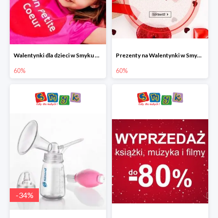
Walentynki dla dzieci w Smyku do -60%
Prezenty na Walentynki w Smyku do -60%
60%
60%
-
34
%