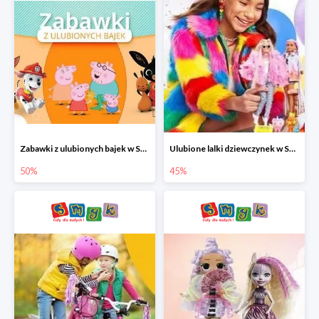
Zabawki z ulubionych bajek w Smyku do -50%
Ulubione lalki dziewczynek w Smyku do -45%
50%
45%