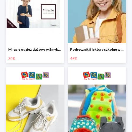
Miracle odzież ciążowa w Smyku co -30%
Podręczniki i lektury szkolne w Smyku do -45%
30%
45%