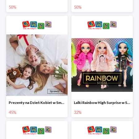
50%
50%
Prezenty na Dzień Kobiet w Smyku do -45%
Lalki Rainbow High Surprise w Smyku do -35%
45%
32%