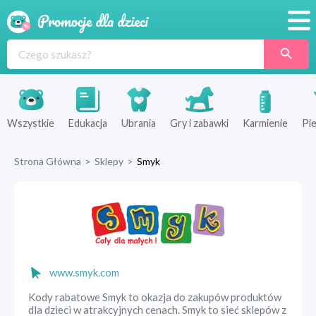
Promocje
Produkty
Sklepy
Wszystkie
Edukacja
Ubrania
Gry i zabawki
Karmienie
Pie
Blog
Strona Główna
>
Sklepy
>
Smyk
Wyprawka
www.smyk.com
Kody rabatowe Smyk to okazja do zakupów produktów
dla dzieci w atrakcyjnych cenach. Smyk to sieć sklepów z