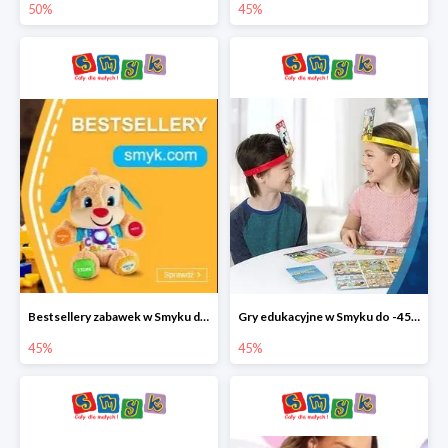
50%
45%
Bestsellery zabawek w Smyku do -45%
Gry edukacyjne w Smyku do -45%
45%
45%