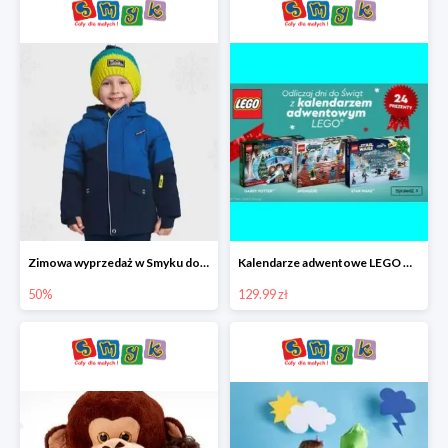
Zimowa wyprzedaż w Smyku do -50%
Kalendarze adwentowe LEGO w Smyku w super cenie
50%
129.99 zł