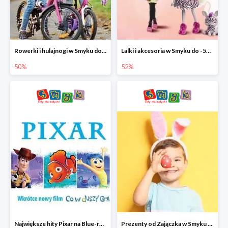
Rowerki i hulajnogi w Smyku do -50%
Lalki i akcesoria w Smyku do -52%
50%
52%
Największe hity Pixar na Blue-rey i DVD w Smyku - drugi film -50%
Prezenty od Zajączka w Smyku do -50%