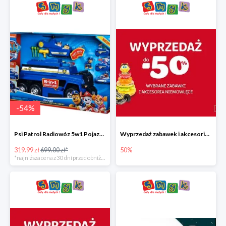
-
54
%
Psi Patrol Radiowóz 5w1 Pojazd ratunkowy z figurką Chase'a
Wyprzedaż zabawek i akcesoriów niemowlęcych w Smyku do -50%
319.99 zł
699.00 zł*
50%
*najniższa cena z 30 dni przed obniżką