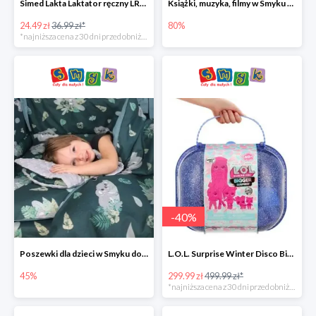
Simed Lakta Laktator ręczny LR-8 -34%
Książki, muzyka, filmy w Smyku do -80%
24.49 zł
36.99 zł*
80%
*najniższa cena z 30 dni przed obniżką
-
40
%
Poszewki dla dzieci w Smyku do -45%
L.O.L. Surprise Winter Disco Bigger Surprise Zestaw laleczek w walizce -40%
45%
299.99 zł
499.99 zł*
*najniższa cena z 30 dni przed obniżką