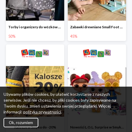
Torby i organizery do wózków w Smyku do -50%
Zabawki drewniane Small Foot do -45%
50%
45%
Używamy plików cookies, by ułatwić korzystanie z naszych
serwisów. Jeśli nie chcesz, by pliki cookies były zapisywane na
Twoim dysku, zmień ustawienia swojej przeglądarki. Więcej
informacji:
polityka prywatności
.
Ok, rozumiem
Kalosze w Smyku do -20%
Nowości L.O.L. Surprise w Smyku do -45%