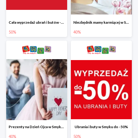
Cała wyprzedaż ubrań i butów -50%
Niezbędnik mamy karmiącej w Smyku do -40%
50%
40%
Prezenty na Dzień Ojca w Smyku do -40%
Ubrania i buty w Smyku do -50%
40%
50%