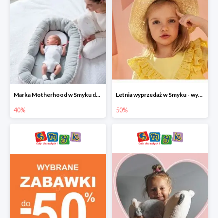
Marka Motherhood w Smyku do -40%
Letnia wyprzedaż w Smyku - wybrane ubrania i buty do -50%
40%
50%