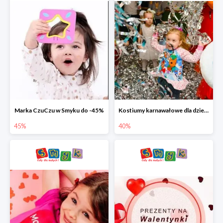
Marka CzuCzu w Smyku do -45%
Kostiumy karnawałowe dla dzieci w Smyku do -40%
45%
40%