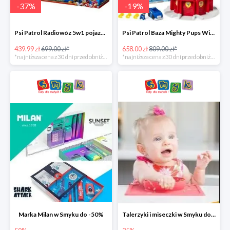
-
37
%
-
19
%
Psi Patrol Radiowóz 5w1 pojazd ratunkowy z figurką Chase'a -37%
Psi Patrol Baza Mighty Pups Wieża obserwacyjna+pojazd z figurką -19%
439.99 zł
699.00 zł*
658.00 zł
809.00 zł*
*najniższa cena z 30 dni przed obniżką
*najniższa cena z 30 dni przed obniżką
Marka Milan w Smyku do -50%
Talerzyki i miseczki w Smyku do -35%