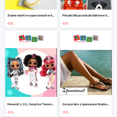
Znane marki w supercenach w Smyku - buty do -40%
Plecaki dla przedszkolaków w Smyku do -40%
40%
40%
Nowość: L.O.L. Surprise Tweens Doll w Smyku do -45%
Gorące lato z Ipanemą w Smyku do -30%
45%
30%