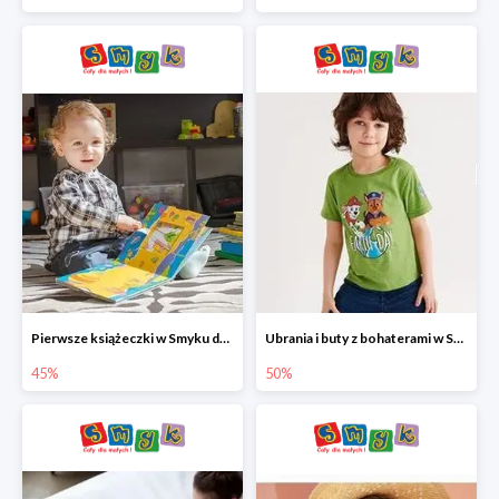
Pierwsze książeczki w Smyku do -45%
Ubrania i buty z bohaterami w Smyku do -50%
45%
50%