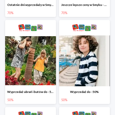
Ostatnie dni wyprzedaży w Smyku - ubrania i buty do -70%
Jeszcze lepsze ceny w Smyku - ubrania i buty do -70%
70%
70%
Wyprzedaż ubrań i butów do -50%
Wyprzedaż do -50%
50%
50%