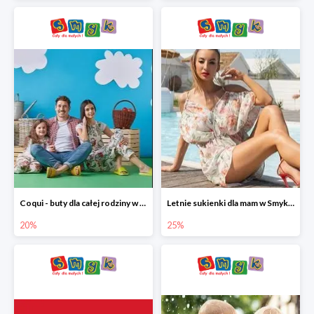
Coqui - buty dla całej rodziny w Smyku do -20%
Letnie sukienki dla mam w Smyku do -25%
20%
25%