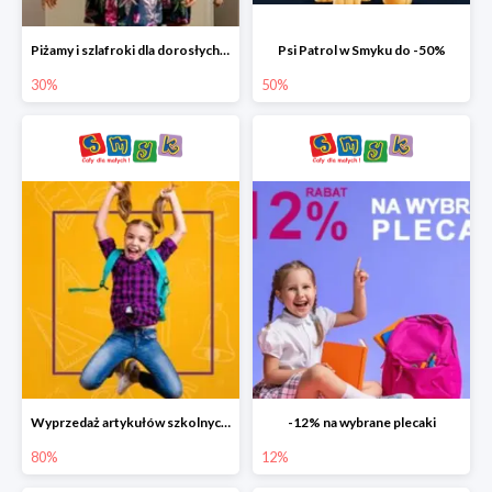
Piżamy i szlafroki dla dorosłych w Smyku do -30%
Psi Patrol w Smyku do -50%
30%
50%
Wyprzedaż artykułów szkolnych w Smyku do -80%
-12% na wybrane plecaki
80%
12%