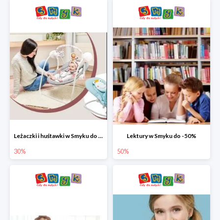
Leżaczki i huśtawki w Smyku do -30%
Lektury w Smyku do -50%
30%
50%