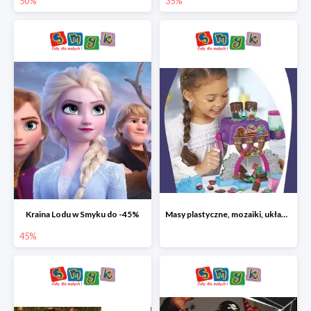
50%
35%
Kraina Lodu w Smyku do -45%
Masy plastyczne, mozaiki, układanki do -45%
45%