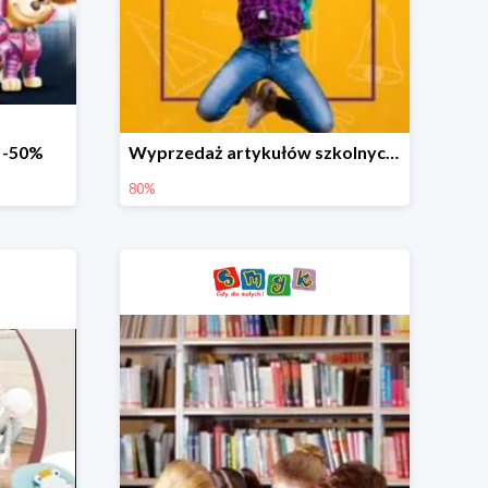
o -50%
Wyprzedaż artykułów szkolnych w Smyku do -80%
80%