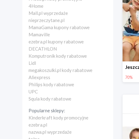
4Home
Mall.pl wyprzedaże
nieprzeczytane.pl
MamaGama kupony rabatowe
Mamaville
ezebra.pl kupony rabatowe
DECATHLON
Komputronik kody rabatowe
Lidl
megakoszulki.pl kody rabatowe
Aliexpress
70%
Philips kody rabatowe
UPC
Squla kody rabatowe
Popularne sklepy:
Kinderkraft kody promocyjne
ezebra.pl
nazwa.pl wyprzedaże