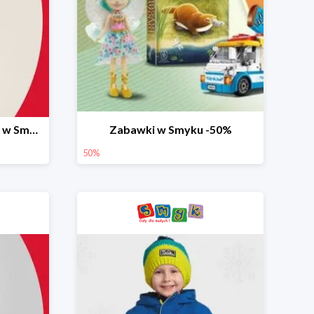
Ostatnie dni wyprzedaży w Smyku do -70%
Zabawki w Smyku -50%
50%