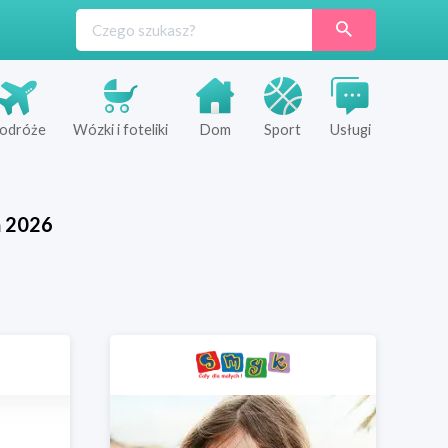
odróże
Wózki i foteliki
Dom
Sport
Usługi
ń
2026