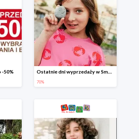
o -50%
Ostatnie dni wyprzedaży w Smyku - ubrania i buty do -70%
70%