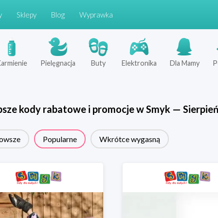
y
Sklepy
Blog
Wyprawka
armienie
Pielęgnacja
Buty
Elektronika
Dla Mamy
P
psze kody rabatowe i promocje w
Smyk
—
Sierpie
owsze
Popularne
Wkrótce wygasną