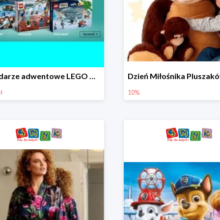
Kalendarze adwentowe LEGO w Smyku w super cenie
ł
10%