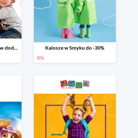
Dzień Miłośnika Pluszaków dodatkowy rabat -10%
Kalosze w Smyku do -30%
30%