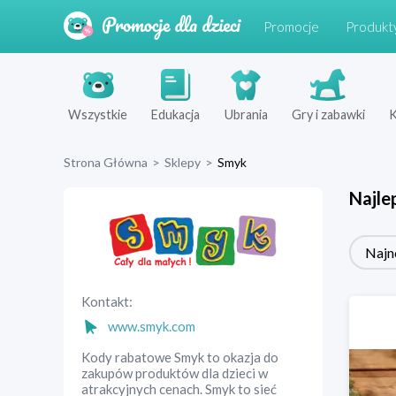
Promocje
Produkt
Wszystkie
Edukacja
Ubrania
Gry i zabawki
K
Strona Główna
>
Sklepy
>
Smyk
Najle
Najn
Kontakt:
www.smyk.com
Kody rabatowe Smyk to okazja do
zakupów produktów dla dzieci w
atrakcyjnych cenach. Smyk to sieć