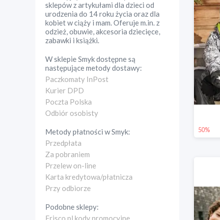
sklepów z artykułami dla dzieci od
urodzenia do 14 roku życia oraz dla
kobiet w ciąży i mam. Oferuje m.in. z
odzież, obuwie, akcesoria dziecięce,
zabawki i książki.
W sklepie
Smyk
dostępne są
następujące metody dostawy:
Paczkomaty InPost
Kurier DPD
Poczta Polska
Odbiór osobisty
50%
Metody płatności w
Smyk
:
Przedpłata
Za pobraniem
Przelew on-line
Karta kredytowa/płatnicza
Przy odbiorze
Podobne sklepy:
Frisco.pl kody promocyjne