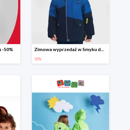
u -50%
Zimowa wyprzedaż w Smyku do -50%
50%