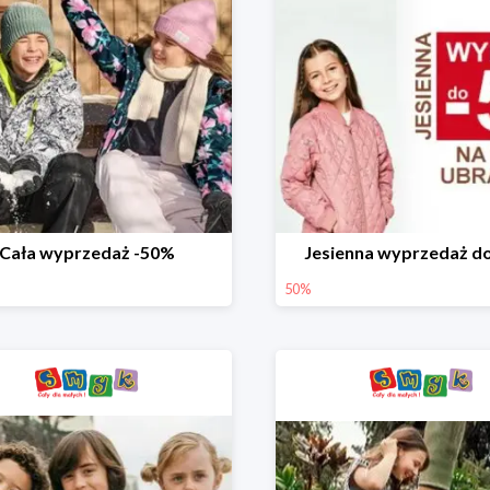
Cała wyprzedaż -50%
Jesienna wyprzedaż d
50%