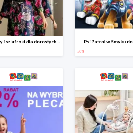
Piżamy i szlafroki dla dorosłych w Smyku do -30%
Psi Patrol w Smyku d
50%