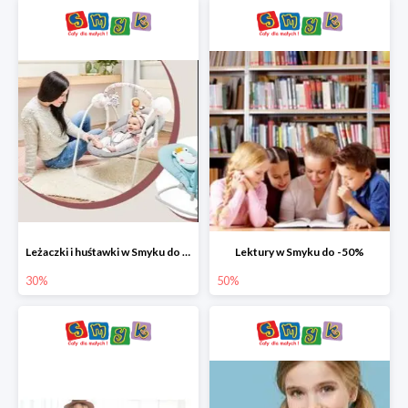
Leżaczki i huśtawki w Smyku do -30%
Lektury w Smyku do -50%
30%
50%