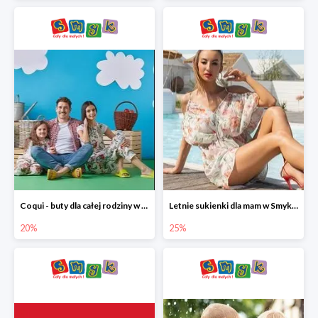
Coqui - buty dla całej rodziny w Smyku do -20%
Letnie sukienki dla mam w Smyku do -25%
20%
25%