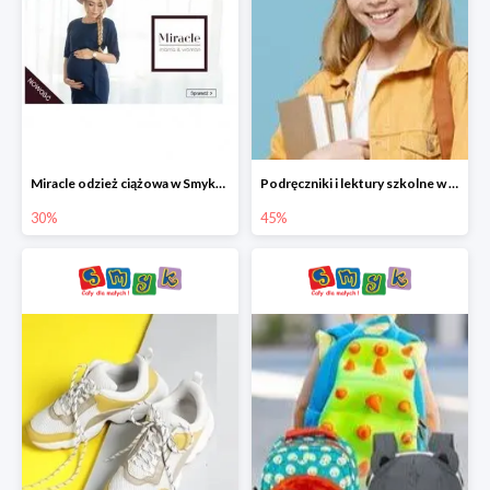
Miracle odzież ciążowa w Smyku co -30%
Podręczniki i lektury szkolne w Smyku do -45%
30%
45%