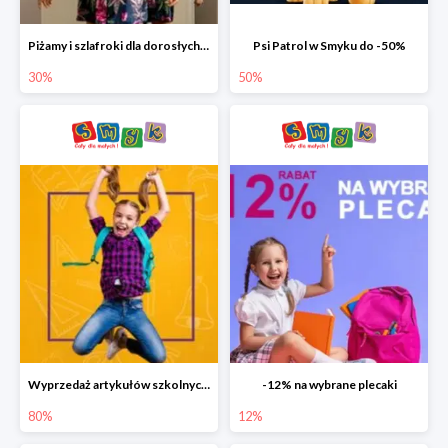
Piżamy i szlafroki dla dorosłych w Smyku do -30%
Psi Patrol w Smyku do -50%
30%
50%
Wyprzedaż artykułów szkolnych w Smyku do -80%
-12% na wybrane plecaki
80%
12%