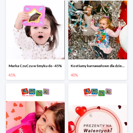
Marka CzuCzu w Smyku do -45%
Kostiumy karnawałowe dla dzieci w Smyku do -40%
45%
40%