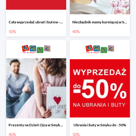
Cała wyprzedaż ubrań i butów -50%
Niezbędnik mamy karmiącej w Smyku do -40%
50%
40%
Prezenty na Dzień Ojca w Smyku do -40%
Ubrania i buty w Smyku do -50%
40%
50%