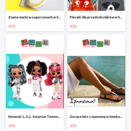
Znane marki w supercenach w Smyku - buty do -40%
Plecaki dla przedszkolaków w Smyku do -40%
40%
40%
Nowość: L.O.L. Surprise Tweens Doll w Smyku do -45%
Gorące lato z Ipanemą w Smyku do -30%
45%
30%