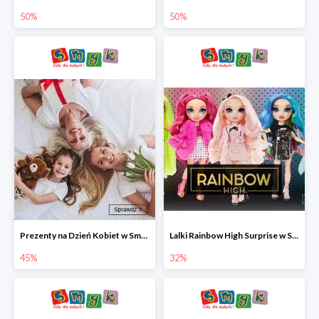
50%
50%
Prezenty na Dzień Kobiet w Smyku do -45%
Lalki Rainbow High Surprise w Smyku do -35%
45%
32%