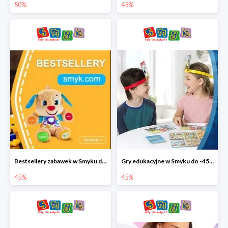
50%
45%
Bestsellery zabawek w Smyku do -45%
Gry edukacyjne w Smyku do -45%
45%
45%