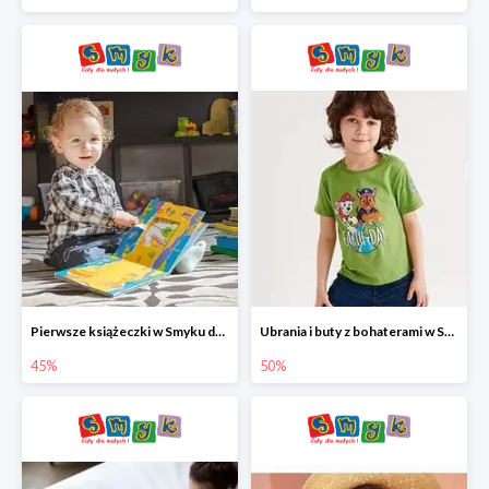
Pierwsze książeczki w Smyku do -45%
Ubrania i buty z bohaterami w Smyku do -50%
45%
50%