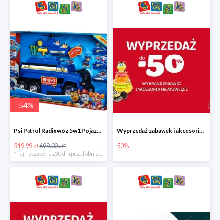
-
54
%
Psi Patrol Radiowóz 5w1 Pojazd ratunkowy z figurką Chase'a
Wyprzedaż zabawek i akcesoriów niemowlęcych w Smyku do -50%
319.99 zł
699.00 zł*
50%
*najniższa cena z 30 dni przed obniżką