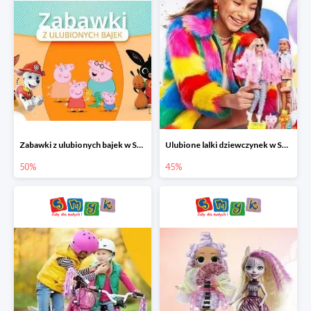
Zabawki z ulubionych bajek w Smyku do -50%
Ulubione lalki dziewczynek w Smyku do -45%
50%
45%