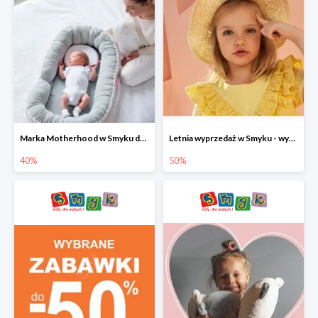
Marka Motherhood w Smyku do -40%
Letnia wyprzedaż w Smyku - wybrane ubrania i buty do -50%
40%
50%