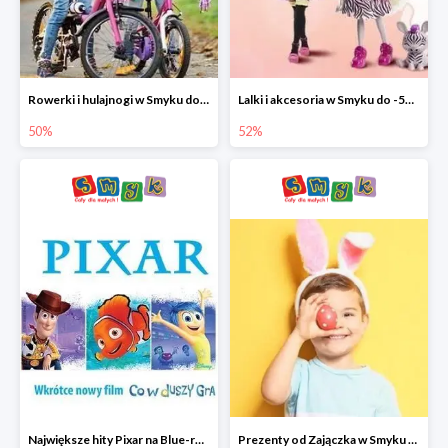
Rowerki i hulajnogi w Smyku do -50%
Lalki i akcesoria w Smyku do -52%
50%
52%
Największe hity Pixar na Blue-rey i DVD w Smyku - drugi film -50%
Prezenty od Zajączka w Smyku do -50%