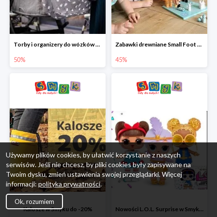
Torby i organizery do wózków w Smyku do -50%
Zabawki drewniane Small Foot do -45%
50%
45%
Używamy plików cookies, by ułatwić korzystanie z naszych
serwisów. Jeśli nie chcesz, by pliki cookies były zapisywane na
Twoim dysku, zmień ustawienia swojej przeglądarki. Więcej
informacji:
polityka prywatności
.
Ok, rozumiem
Kalosze w Smyku do -20%
Nowości L.O.L. Surprise w Smyku do -45%