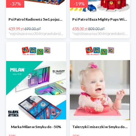
-
37
%
-
19
%
Psi Patrol Radiowóz 5w1 pojazd ratunkowy z figurką Chase'a -37%
Psi Patrol Baza Mighty Pups Wieża obserwacyjna+pojazd z figurką -19%
439.99 zł
699.00 zł*
658.00 zł
809.00 zł*
*najniższa cena z 30 dni przed obniżką
*najniższa cena z 30 dni przed obniżką
Marka Milan w Smyku do -50%
Talerzyki i miseczki w Smyku do -35%