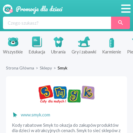
Promocje
Produkty
Sklepy
Wszystkie
Edukacja
Ubrania
Gry i zabawki
Karmienie
Pie
Blog
Strona Główna
>
Sklepy
>
Smyk
Wyprawka
www.smyk.com
Kody rabatowe Smyk to okazja do zakupów produktów
dla dzieci w atrakcyjnych cenach. Smyk to sieć sklepów z