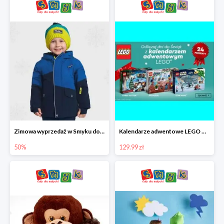
Zimowa wyprzedaż w Smyku do -50%
Kalendarze adwentowe LEGO w Smyku w super cenie
50%
129.99 zł