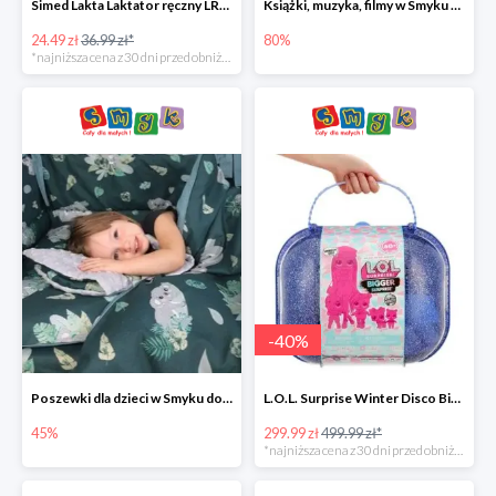
Simed Lakta Laktator ręczny LR-8 -34%
Książki, muzyka, filmy w Smyku do -80%
24.49 zł
36.99 zł*
80%
*najniższa cena z 30 dni przed obniżką
-
40
%
Poszewki dla dzieci w Smyku do -45%
L.O.L. Surprise Winter Disco Bigger Surprise Zestaw laleczek w walizce -40%
45%
299.99 zł
499.99 zł*
*najniższa cena z 30 dni przed obniżką