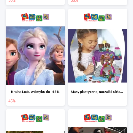
50%
35%
Kraina Lodu w Smyku do -45%
Masy plastyczne, mozaiki, układanki do -45%
45%