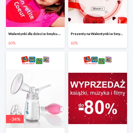
Walentynki dla dzieci w Smyku do -60%
Prezenty na Walentynki w Smyku do -60%
60%
60%
-
34
%