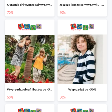
Ostatnie dni wyprzedaży w Smyku - ubrania i buty do -70%
Jeszcze lepsze ceny w Smyku - ubrania i buty do -70%
70%
70%
Wyprzedaż ubrań i butów do -50%
Wyprzedaż do -50%
50%
50%