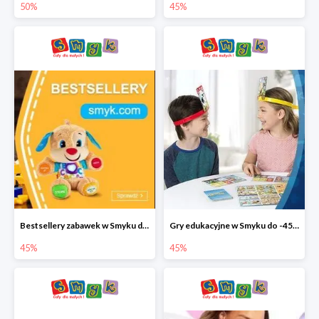
50%
45%
Bestsellery zabawek w Smyku do -45%
Gry edukacyjne w Smyku do -45%
45%
45%