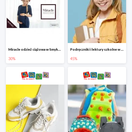
Miracle odzież ciążowa w Smyku co -30%
Podręczniki i lektury szkolne w Smyku do -45%
30%
45%