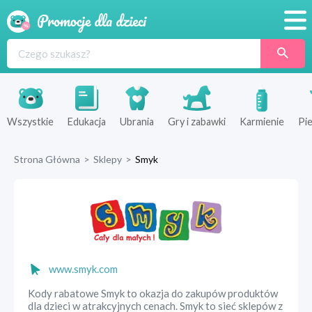
Promocje
Produkty
Sklepy
Wszystkie
Edukacja
Ubrania
Gry i zabawki
Karmienie
Pie
Blog
Strona Główna
>
Sklepy
>
Smyk
Wyprawka
www.smyk.com
Kody rabatowe Smyk to okazja do zakupów produktów
dla dzieci w atrakcyjnych cenach. Smyk to sieć sklepów z