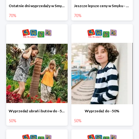
Ostatnie dni wyprzedaży w Smyku - ubrania i buty do -70%
Jeszcze lepsze ceny w Smyku - ubrania i buty do -70%
70%
70%
Wyprzedaż ubrań i butów do -50%
Wyprzedaż do -50%
50%
50%