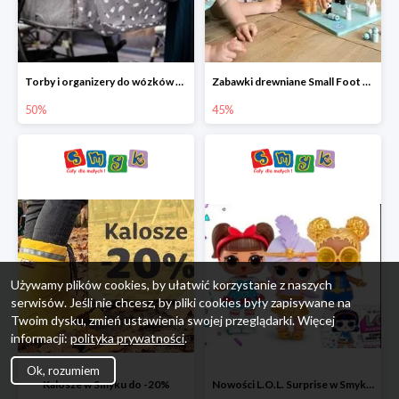
Torby i organizery do wózków w Smyku do -50%
Zabawki drewniane Small Foot do -45%
50%
45%
Używamy plików cookies, by ułatwić korzystanie z naszych
serwisów. Jeśli nie chcesz, by pliki cookies były zapisywane na
Twoim dysku, zmień ustawienia swojej przeglądarki. Więcej
informacji:
polityka prywatności
.
Ok, rozumiem
Kalosze w Smyku do -20%
Nowości L.O.L. Surprise w Smyku do -45%