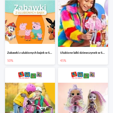
Zabawki z ulubionych bajek w Smyku do -50%
Ulubione lalki dziewczynek w Smyku do -45%
50%
45%