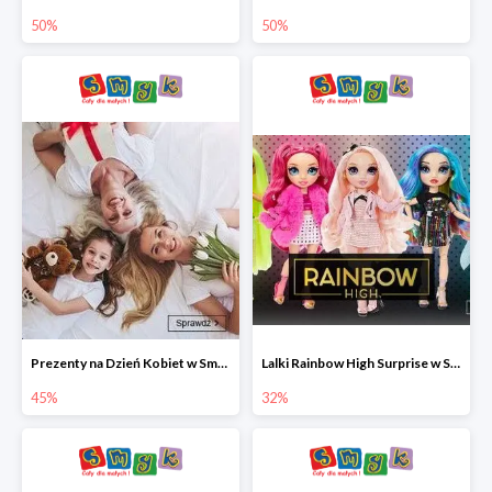
50%
50%
Prezenty na Dzień Kobiet w Smyku do -45%
Lalki Rainbow High Surprise w Smyku do -35%
45%
32%