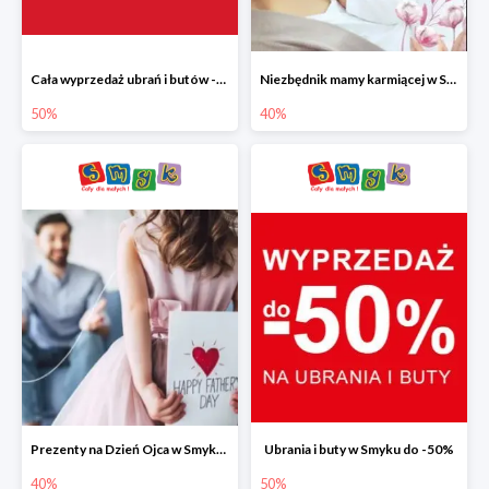
Cała wyprzedaż ubrań i butów -50%
Niezbędnik mamy karmiącej w Smyku do -40%
50%
40%
Prezenty na Dzień Ojca w Smyku do -40%
Ubrania i buty w Smyku do -50%
40%
50%