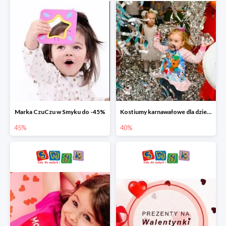
Marka CzuCzu w Smyku do -45%
Kostiumy karnawałowe dla dzieci w Smyku do -40%
45%
40%