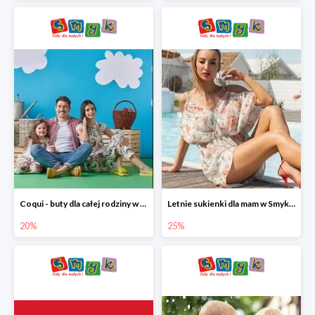
Coqui - buty dla całej rodziny w Smyku do -20%
Letnie sukienki dla mam w Smyku do -25%
20%
25%