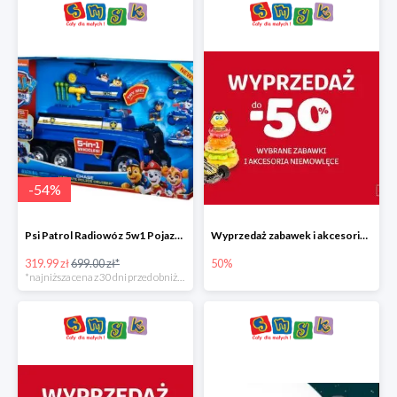
-
54
%
Psi Patrol Radiowóz 5w1 Pojazd ratunkowy z figurką Chase'a
Wyprzedaż zabawek i akcesoriów niemowlęcych w Smyku do -50%
319.99 zł
699.00 zł*
50%
*najniższa cena z 30 dni przed obniżką