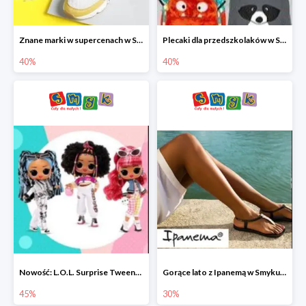
Znane marki w supercenach w Smyku - buty do -40%
Plecaki dla przedszkolaków w Smyku do -40%
40%
40%
Nowość: L.O.L. Surprise Tweens Doll w Smyku do -45%
Gorące lato z Ipanemą w Smyku do -30%
45%
30%