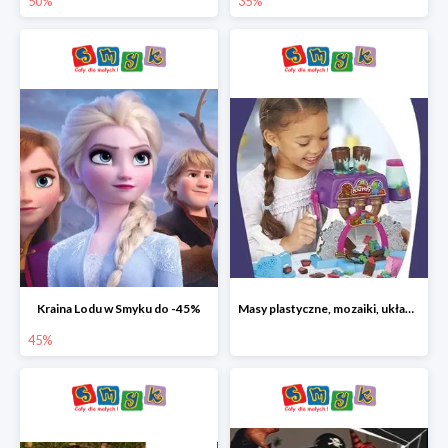
50%
35%
Kraina Lodu w Smyku do -45%
Masy plastyczne, mozaiki, układanki do -45%
45%