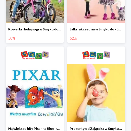
Rowerki i hulajnogi w Smyku do -50%
Lalki i akcesoria w Smyku do -52%
50%
52%
Największe hity Pixar na Blue-rey i DVD w Smyku - drugi film -50%
Prezenty od Zajączka w Smyku do -50%