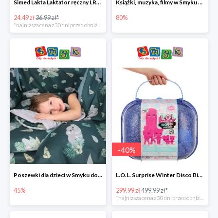
Simed Lakta Laktator ręczny LR-8 -34%
Książki, muzyka, filmy w Smyku do -80%
24.49 zł
36.99 zł*
80%
*najniższa cena z 30 dni przed obniżką
-
40
%
Poszewki dla dzieci w Smyku do -45%
L.O.L. Surprise Winter Disco Bigger Surprise Zestaw laleczek w walizce -40%
45%
299.99 zł
499.99 zł*
*najniższa cena z 30 dni przed obniżką