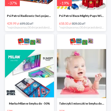
-
37
%
-
19
%
Psi Patrol Radiowóz 5w1 pojazd ratunkowy z figurką Chase'a -37%
Psi Patrol Baza Mighty Pups Wieża obserwacyjna+pojazd z figurką -19%
439.99 zł
699.00 zł*
658.00 zł
809.00 zł*
*najniższa cena z 30 dni przed obniżką
*najniższa cena z 30 dni przed obniżką
Marka Milan w Smyku do -50%
Talerzyki i miseczki w Smyku do -35%