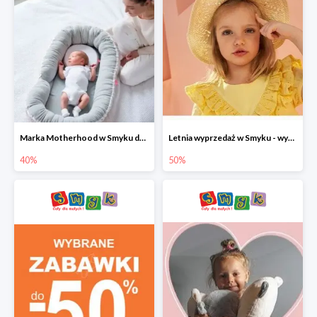
Marka Motherhood w Smyku do -40%
Letnia wyprzedaż w Smyku - wybrane ubrania i buty do -50%
40%
50%