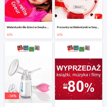
Walentynki dla dzieci w Smyku do -60%
Prezenty na Walentynki w Smyku do -60%
60%
60%
-
34
%