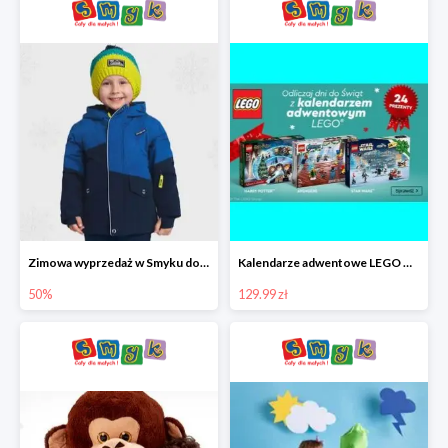
Zimowa wyprzedaż w Smyku do -50%
Kalendarze adwentowe LEGO w Smyku w super cenie
50%
129.99 zł