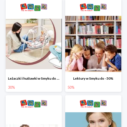
Leżaczki i huśtawki w Smyku do -30%
Lektury w Smyku do -50%
30%
50%