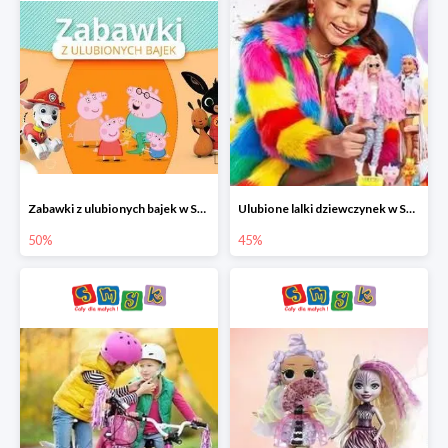
Zabawki z ulubionych bajek w Smyku do -50%
Ulubione lalki dziewczynek w Smyku do -45%
50%
45%