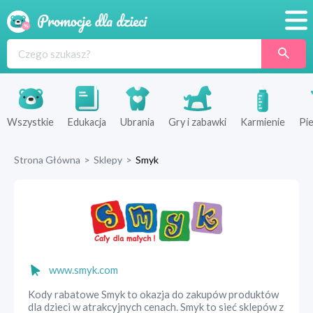
Promocje
Produkty
Sklepy
Wszystkie
Edukacja
Ubrania
Gry i zabawki
Karmienie
Pie
Blog
Strona Główna
>
Sklepy
>
Smyk
Wyprawka
www.smyk.com
Kody rabatowe Smyk to okazja do zakupów produktów
dla dzieci w atrakcyjnych cenach. Smyk to sieć sklepów z