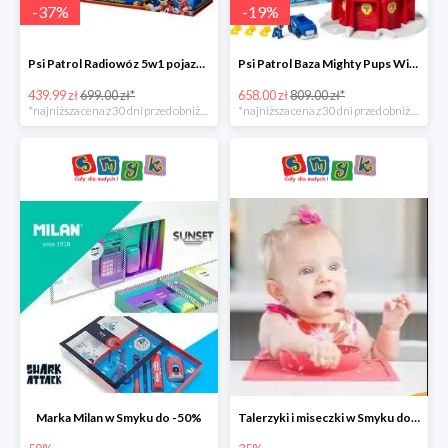
-
37
%
-
19
%
Psi Patrol Radiowóz 5w1 pojazd ratunkowy z figurką Chase'a -37%
Psi Patrol Baza Mighty Pups Wieża obserwacyjna+pojazd z figurką -19%
439.99 zł
699.00 zł*
658.00 zł
809.00 zł*
*najniższa cena z 30 dni przed obniżką
*najniższa cena z 30 dni przed obniżką
Marka Milan w Smyku do -50%
Talerzyki i miseczki w Smyku do -35%