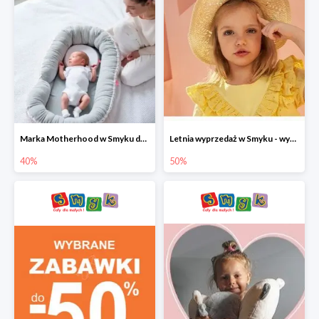
Marka Motherhood w Smyku do -40%
Letnia wyprzedaż w Smyku - wybrane ubrania i buty do -50%
40%
50%