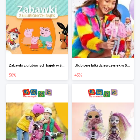
Zabawki z ulubionych bajek w Smyku do -50%
Ulubione lalki dziewczynek w Smyku do -45%
50%
45%