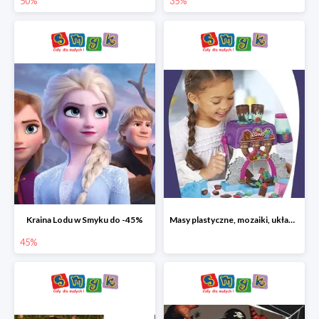
50%
35%
Kraina Lodu w Smyku do -45%
Masy plastyczne, mozaiki, układanki do -45%
45%