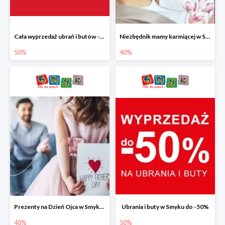
Cała wyprzedaż ubrań i butów -50%
Niezbędnik mamy karmiącej w Smyku do -40%
50%
40%
Prezenty na Dzień Ojca w Smyku do -40%
Ubrania i buty w Smyku do -50%
40%
50%