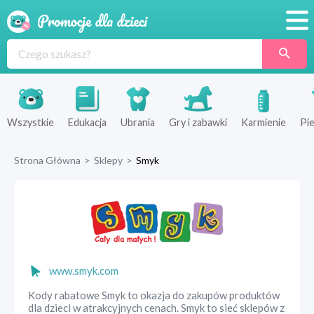
Promocje
Produkty
Sklepy
Wszystkie
Edukacja
Ubrania
Gry i zabawki
Karmienie
Pie
Blog
Strona Główna
>
Sklepy
>
Smyk
Wyprawka
www.smyk.com
Kody rabatowe Smyk to okazja do zakupów produktów
dla dzieci w atrakcyjnych cenach. Smyk to sieć sklepów z