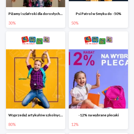
Piżamy i szlafroki dla dorosłych w Smyku do -30%
Psi Patrol w Smyku do -50%
30%
50%
Wyprzedaż artykułów szkolnych w Smyku do -80%
-12% na wybrane plecaki
80%
12%