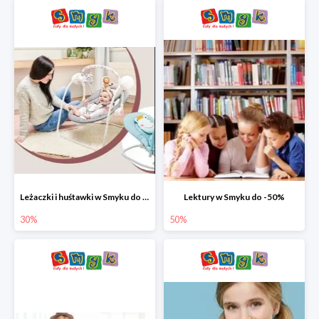
Leżaczki i huśtawki w Smyku do -30%
Lektury w Smyku do -50%
30%
50%