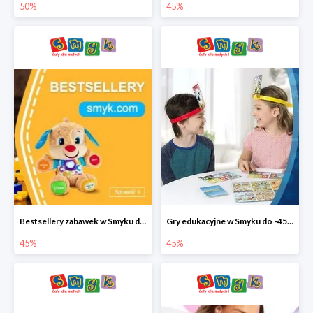
50%
45%
Bestsellery zabawek w Smyku do -45%
Gry edukacyjne w Smyku do -45%
45%
45%