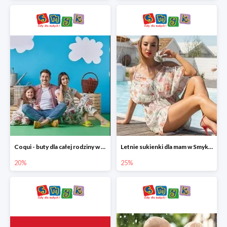
Coqui - buty dla całej rodziny w Smyku do -20%
Letnie sukienki dla mam w Smyku do -25%
20%
25%