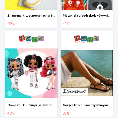
Znane marki w supercenach w Smyku - buty do -40%
Plecaki dla przedszkolaków w Smyku do -40%
40%
40%
Nowość: L.O.L. Surprise Tweens Doll w Smyku do -45%
Gorące lato z Ipanemą w Smyku do -30%
45%
30%