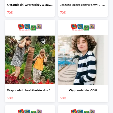
Ostatnie dni wyprzedaży w Smyku - ubrania i buty do -70%
Jeszcze lepsze ceny w Smyku - ubrania i buty do -70%
70%
70%
Wyprzedaż ubrań i butów do -50%
Wyprzedaż do -50%
50%
50%