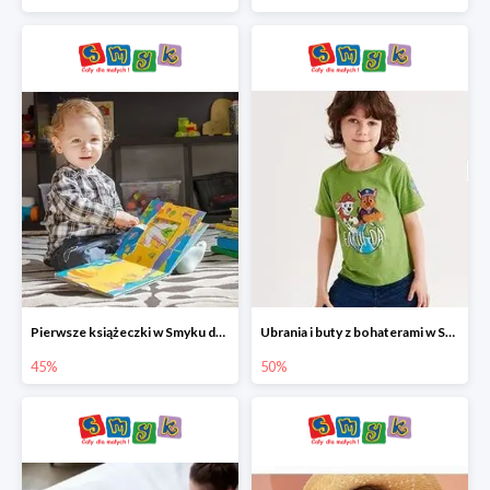
Pierwsze książeczki w Smyku do -45%
Ubrania i buty z bohaterami w Smyku do -50%
45%
50%