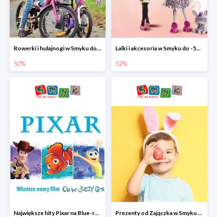
Rowerki i hulajnogi w Smyku do -50%
Lalki i akcesoria w Smyku do -52%
50%
52%
Największe hity Pixar na Blue-rey i DVD w Smyku - drugi film -50%
Prezenty od Zajączka w Smyku do -50%