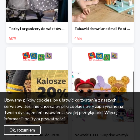
Torby i organizery do wózków w Smyku do -50%
Zabawki drewniane Small Foot do -45%
50%
45%
Używamy plików cookies, by ułatwić korzystanie z naszych
serwisów. Jeśli nie chcesz, by pliki cookies były zapisywane na
Twoim dysku, zmień ustawienia swojej przeglądarki. Więcej
informacji:
polityka prywatności
.
Ok, rozumiem
Kalosze w Smyku do -20%
Nowości L.O.L. Surprise w Smyku do -45%