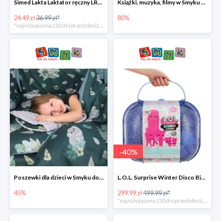
Simed Lakta Laktator ręczny LR-8 -34%
Książki, muzyka, filmy w Smyku do -80%
24.49 zł
36.99 zł*
80%
*najniższa cena z 30 dni przed obniżką
-
40
%
Poszewki dla dzieci w Smyku do -45%
L.O.L. Surprise Winter Disco Bigger Surprise Zestaw laleczek w walizce -40%
45%
299.99 zł
499.99 zł*
*najniższa cena z 30 dni przed obniżką