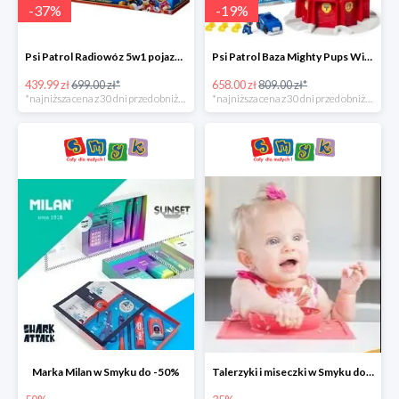
-
37
%
-
19
%
Psi Patrol Radiowóz 5w1 pojazd ratunkowy z figurką Chase'a -37%
Psi Patrol Baza Mighty Pups Wieża obserwacyjna+pojazd z figurką -19%
439.99 zł
699.00 zł*
658.00 zł
809.00 zł*
*najniższa cena z 30 dni przed obniżką
*najniższa cena z 30 dni przed obniżką
Marka Milan w Smyku do -50%
Talerzyki i miseczki w Smyku do -35%