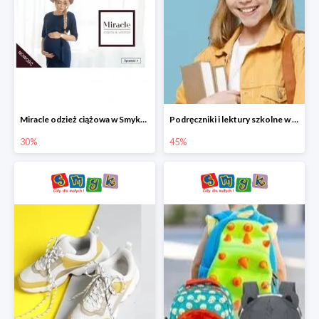
Miracle odzież ciążowa w Smyku co -30%
Podręczniki i lektury szkolne w Smyku do -45%
30%
45%