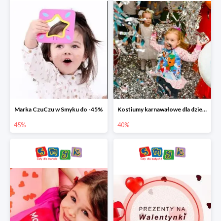
Marka CzuCzu w Smyku do -45%
Kostiumy karnawałowe dla dzieci w Smyku do -40%
45%
40%