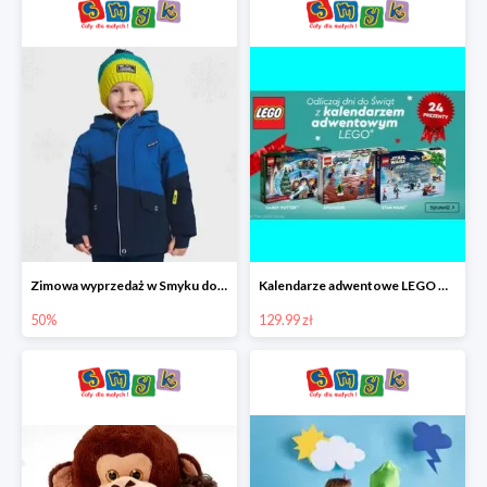
Zimowa wyprzedaż w Smyku do -50%
Kalendarze adwentowe LEGO w Smyku w super cenie
50%
129.99 zł