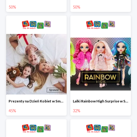
50%
50%
Prezenty na Dzień Kobiet w Smyku do -45%
Lalki Rainbow High Surprise w Smyku do -35%
45%
32%