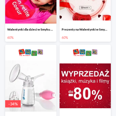
Walentynki dla dzieci w Smyku do -60%
Prezenty na Walentynki w Smyku do -60%
60%
60%
-
34
%