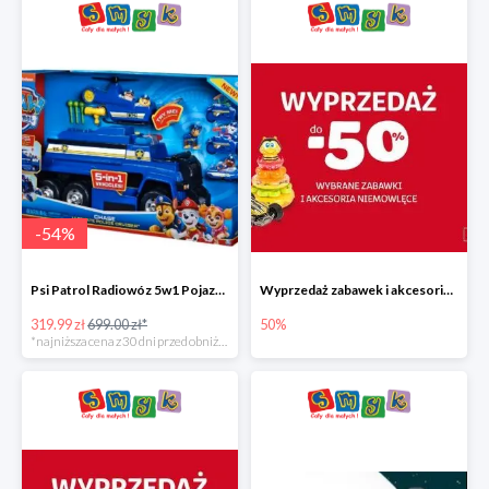
-
54
%
Psi Patrol Radiowóz 5w1 Pojazd ratunkowy z figurką Chase'a
Wyprzedaż zabawek i akcesoriów niemowlęcych w Smyku do -50%
319.99 zł
699.00 zł*
50%
*najniższa cena z 30 dni przed obniżką