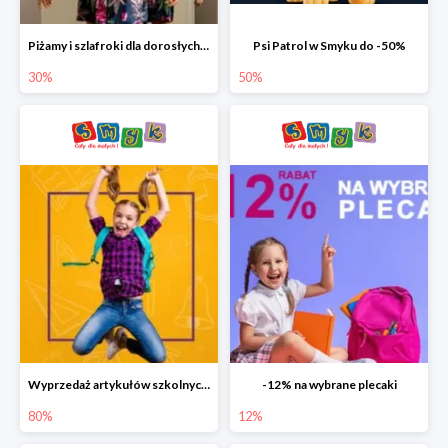
Piżamy i szlafroki dla dorosłych w Smyku do -30%
Psi Patrol w Smyku do -50%
30%
50%
Wyprzedaż artykułów szkolnych w Smyku do -80%
-12% na wybrane plecaki
80%
12%