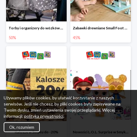
Torby i organizery do wózków w Smyku do -50%
Zabawki drewniane Small Foot do -45%
50%
45%
Używamy plików cookies, by ułatwić korzystanie z naszych
serwisów. Jeśli nie chcesz, by pliki cookies były zapisywane na
Twoim dysku, zmień ustawienia swojej przeglądarki. Więcej
informacji:
polityka prywatności
.
Ok, rozumiem
Kalosze w Smyku do -20%
Nowości L.O.L. Surprise w Smyku do -45%