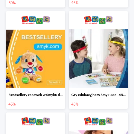
50%
45%
Bestsellery zabawek w Smyku do -45%
Gry edukacyjne w Smyku do -45%
45%
45%