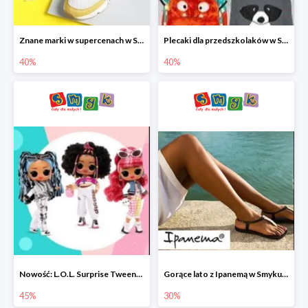
Znane marki w supercenach w Smyku - buty do -40%
Plecaki dla przedszkolaków w Smyku do -40%
40%
40%
Nowość: L.O.L. Surprise Tweens Doll w Smyku do -45%
Gorące lato z Ipanemą w Smyku do -30%
45%
30%