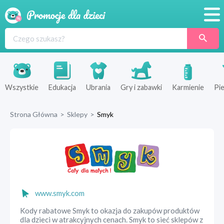
Promocje
Produkty
Sklepy
Wszystkie
Edukacja
Ubrania
Gry i zabawki
Karmienie
Pie
Blog
Strona Główna
>
Sklepy
>
Smyk
Wyprawka
www.smyk.com
Kody rabatowe Smyk to okazja do zakupów produktów
dla dzieci w atrakcyjnych cenach. Smyk to sieć sklepów z