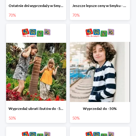
Ostatnie dni wyprzedaży w Smyku - ubrania i buty do -70%
Jeszcze lepsze ceny w Smyku - ubrania i buty do -70%
70%
70%
Wyprzedaż ubrań i butów do -50%
Wyprzedaż do -50%
50%
50%