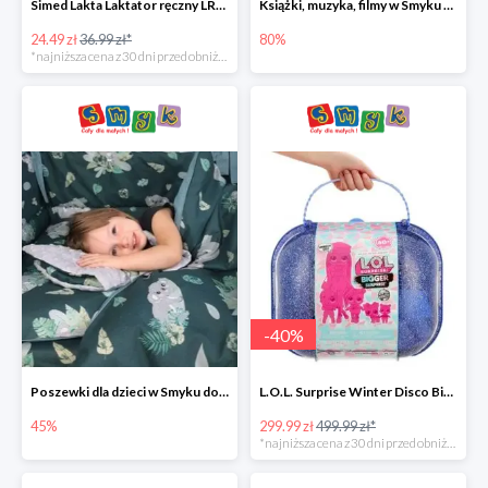
Simed Lakta Laktator ręczny LR-8 -34%
Książki, muzyka, filmy w Smyku do -80%
24.49 zł
36.99 zł*
80%
*najniższa cena z 30 dni przed obniżką
-
40
%
Poszewki dla dzieci w Smyku do -45%
L.O.L. Surprise Winter Disco Bigger Surprise Zestaw laleczek w walizce -40%
45%
299.99 zł
499.99 zł*
*najniższa cena z 30 dni przed obniżką