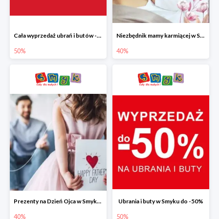
Cała wyprzedaż ubrań i butów -50%
Niezbędnik mamy karmiącej w Smyku do -40%
50%
40%
Prezenty na Dzień Ojca w Smyku do -40%
Ubrania i buty w Smyku do -50%
40%
50%