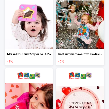
Marka CzuCzu w Smyku do -45%
Kostiumy karnawałowe dla dzieci w Smyku do -40%
45%
40%