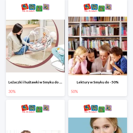
Leżaczki i huśtawki w Smyku do -30%
Lektury w Smyku do -50%
30%
50%