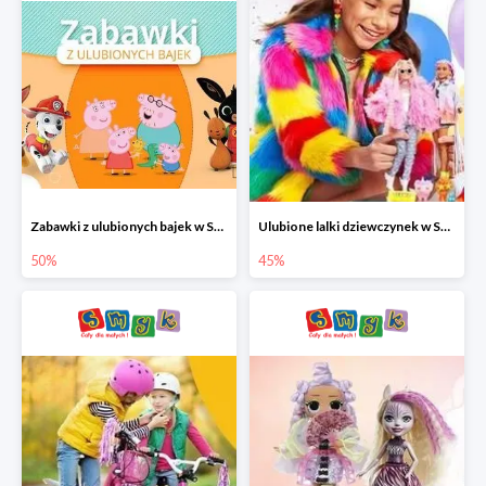
Zabawki z ulubionych bajek w Smyku do -50%
Ulubione lalki dziewczynek w Smyku do -45%
50%
45%