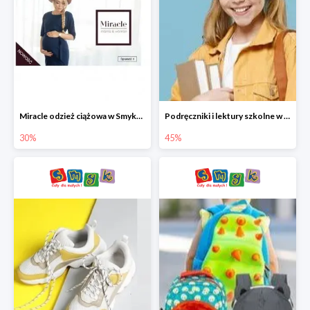
Miracle odzież ciążowa w Smyku co -30%
Podręczniki i lektury szkolne w Smyku do -45%
30%
45%