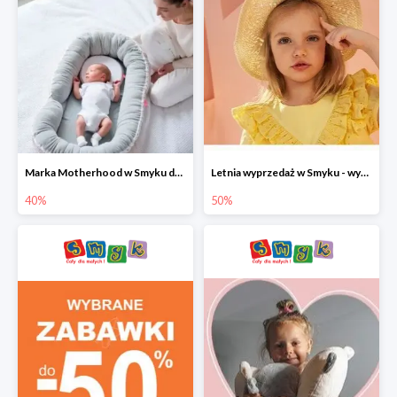
Marka Motherhood w Smyku do -40%
Letnia wyprzedaż w Smyku - wybrane ubrania i buty do -50%
40%
50%