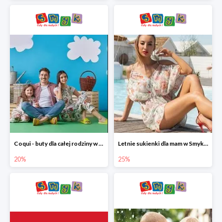
Coqui - buty dla całej rodziny w Smyku do -20%
Letnie sukienki dla mam w Smyku do -25%
20%
25%