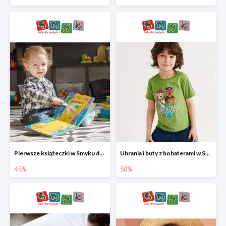
Pierwsze książeczki w Smyku do -45%
Ubrania i buty z bohaterami w Smyku do -50%
45%
50%