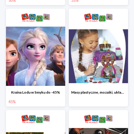
50%
35%
Kraina Lodu w Smyku do -45%
Masy plastyczne, mozaiki, układanki do -45%
45%