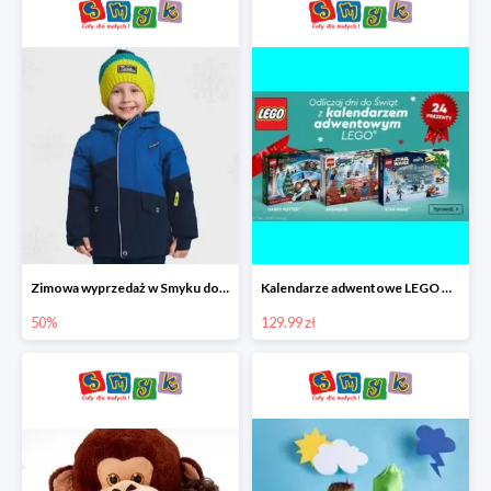
Zimowa wyprzedaż w Smyku do -50%
Kalendarze adwentowe LEGO w Smyku w super cenie
50%
129.99 zł