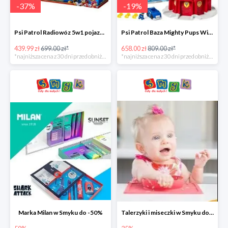
-
37
%
-
19
%
Psi Patrol Radiowóz 5w1 pojazd ratunkowy z figurką Chase'a -37%
Psi Patrol Baza Mighty Pups Wieża obserwacyjna+pojazd z figurką -19%
439.99 zł
699.00 zł*
658.00 zł
809.00 zł*
*najniższa cena z 30 dni przed obniżką
*najniższa cena z 30 dni przed obniżką
Marka Milan w Smyku do -50%
Talerzyki i miseczki w Smyku do -35%