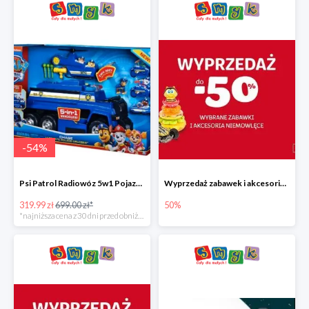
-
54
%
Psi Patrol Radiowóz 5w1 Pojazd ratunkowy z figurką Chase'a
Wyprzedaż zabawek i akcesoriów niemowlęcych w Smyku do -50%
319.99 zł
699.00 zł*
50%
*najniższa cena z 30 dni przed obniżką