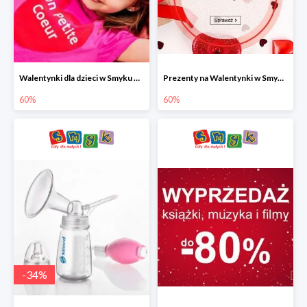
Walentynki dla dzieci w Smyku do -60%
Prezenty na Walentynki w Smyku do -60%
60%
60%
-
34
%