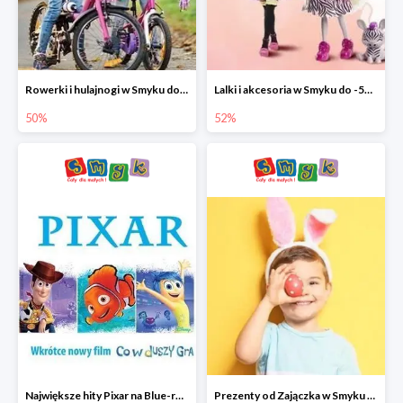
Rowerki i hulajnogi w Smyku do -50%
Lalki i akcesoria w Smyku do -52%
50%
52%
Największe hity Pixar na Blue-rey i DVD w Smyku - drugi film -50%
Prezenty od Zajączka w Smyku do -50%