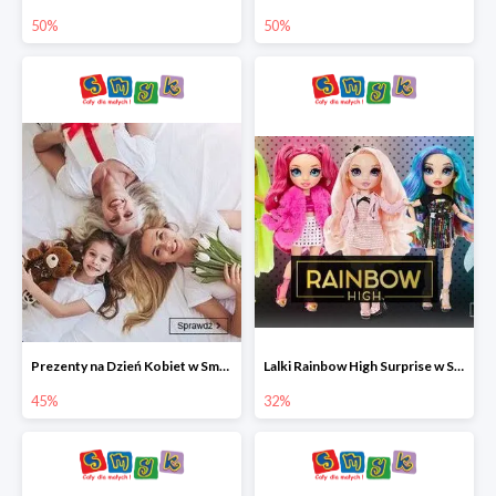
50%
50%
Prezenty na Dzień Kobiet w Smyku do -45%
Lalki Rainbow High Surprise w Smyku do -35%
45%
32%