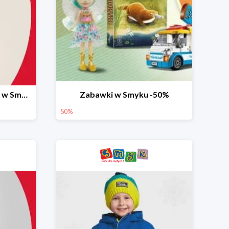
Ostatnie dni wyprzedaży w Smyku do -70%
Zabawki w Smyku -50%
50%