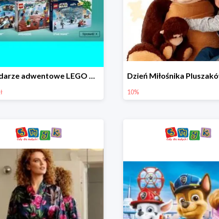
Kalendarze adwentowe LEGO w Smyku w super cenie
ł
10%