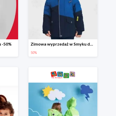
u -50%
Zimowa wyprzedaż w Smyku do -50%
50%