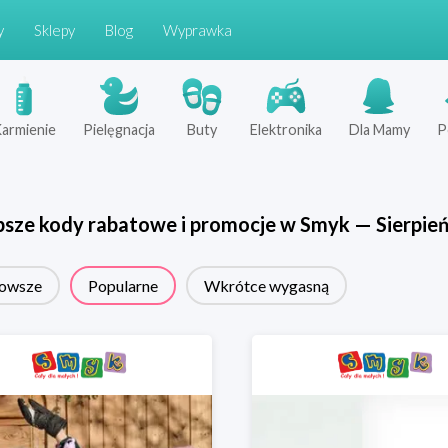
y
Sklepy
Blog
Wyprawka
armienie
Pielęgnacja
Buty
Elektronika
Dla Mamy
P
psze kody rabatowe i promocje w
Smyk
—
Sierpie
owsze
Popularne
Wkrótce wygasną