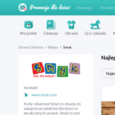
Promocje
Produkt
Wszystkie
Edukacja
Ubrania
Gry i zabawki
K
Strona Główna
>
Sklepy
>
Smyk
Najle
Najn
Kontakt:
www.smyk.com
Kody rabatowe Smyk to okazja do
zakupów produktów dla dzieci w
atrakcyjnych cenach. Smyk to sieć