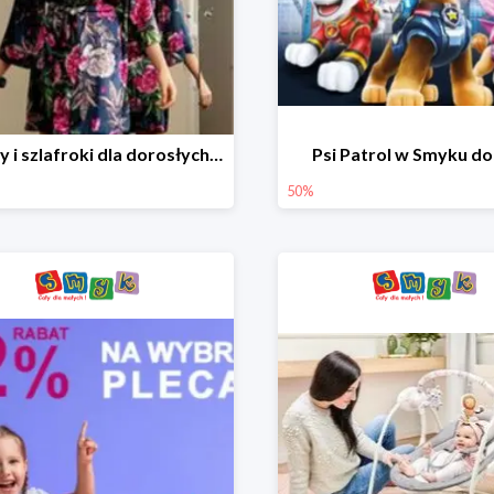
Piżamy i szlafroki dla dorosłych w Smyku do -30%
Psi Patrol w Smyku d
50%