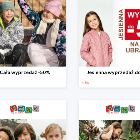
Cała wyprzedaż -50%
Jesienna wyprzedaż d
50%