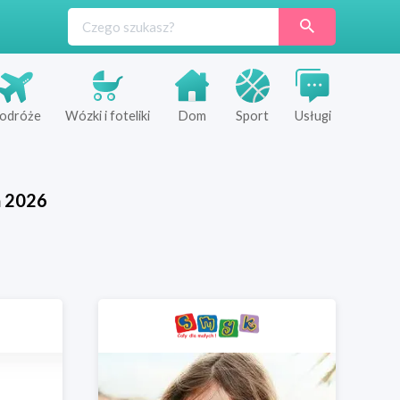
odróże
Wózki i foteliki
Dom
Sport
Usługi
ń
2026