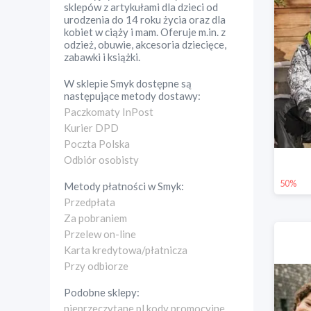
sklepów z artykułami dla dzieci od
urodzenia do 14 roku życia oraz dla
kobiet w ciąży i mam. Oferuje m.in. z
odzież, obuwie, akcesoria dziecięce,
zabawki i książki.
W sklepie
Smyk
dostępne są
następujące metody dostawy:
Paczkomaty InPost
Kurier DPD
Poczta Polska
Odbiór osobisty
50%
Metody płatności w
Smyk
:
Przedpłata
Za pobraniem
Przelew on-line
Karta kredytowa/płatnicza
Przy odbiorze
Podobne sklepy:
nieprzeczytane.pl kody promocyjne