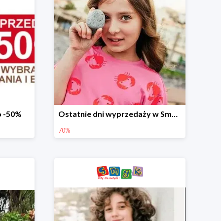
o -50%
Ostatnie dni wyprzedaży w Smyku - ubrania i buty do -70%
70%