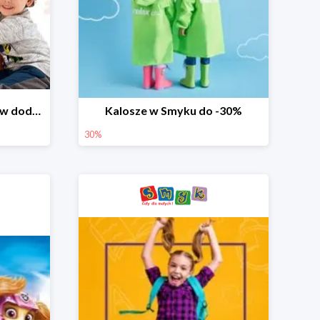
Dzień Miłośnika Pluszaków dodatkowy rabat -10%
Kalosze w Smyku do -30%
30%