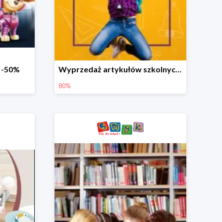
o -50%
Wyprzedaż artykułów szkolnych w Smyku do -80%
80%