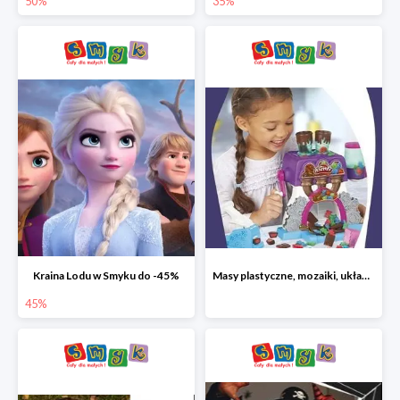
50%
35%
Kraina Lodu w Smyku do -45%
Masy plastyczne, mozaiki, układanki do -45%
45%