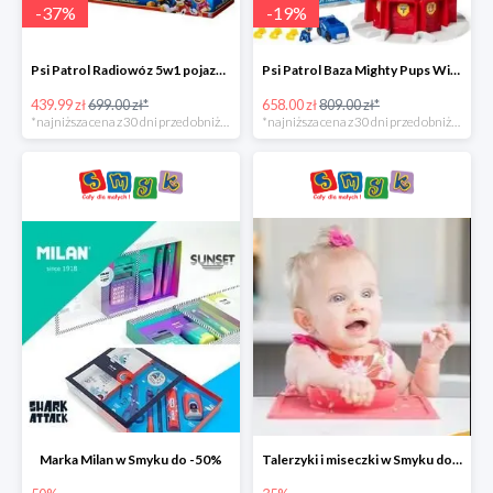
-
37
%
-
19
%
Psi Patrol Radiowóz 5w1 pojazd ratunkowy z figurką Chase'a -37%
Psi Patrol Baza Mighty Pups Wieża obserwacyjna+pojazd z figurką -19%
439.99 zł
699.00 zł*
658.00 zł
809.00 zł*
*najniższa cena z 30 dni przed obniżką
*najniższa cena z 30 dni przed obniżką
Marka Milan w Smyku do -50%
Talerzyki i miseczki w Smyku do -35%