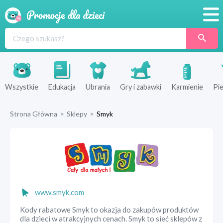
Promocje
Produkty
Sklepy
Wszystkie
Edukacja
Ubrania
Gry i zabawki
Karmienie
Pie
Blog
Strona Główna
>
Sklepy
>
Smyk
Wyprawka
www.smyk.com
Kody rabatowe Smyk to okazja do zakupów produktów
dla dzieci w atrakcyjnych cenach. Smyk to sieć sklepów z