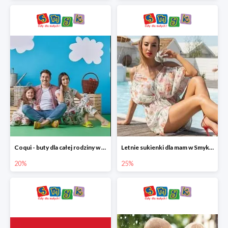
Coqui - buty dla całej rodziny w Smyku do -20%
Letnie sukienki dla mam w Smyku do -25%
20%
25%