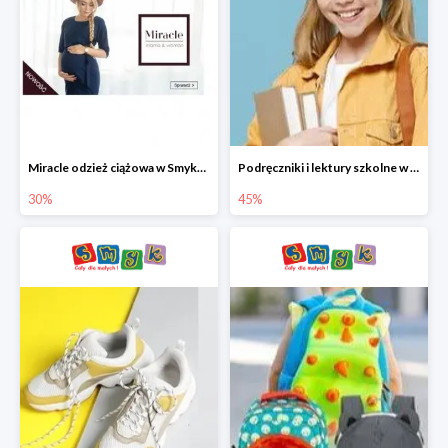
Miracle odzież ciążowa w Smyku co -30%
Podręczniki i lektury szkolne w Smyku do -45%
30%
45%