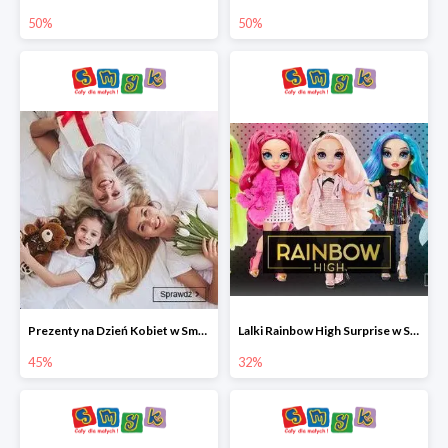
50%
50%
Prezenty na Dzień Kobiet w Smyku do -45%
Lalki Rainbow High Surprise w Smyku do -35%
45%
32%