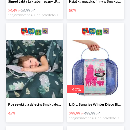
Simed Lakta Laktator ręczny LR-8 -34%
Książki, muzyka, filmy w Smyku do -80%
24.49 zł
36.99 zł*
80%
*najniższa cena z 30 dni przed obniżką
-
40
%
Poszewki dla dzieci w Smyku do -45%
L.O.L. Surprise Winter Disco Bigger Surprise Zestaw laleczek w walizce -40%
45%
299.99 zł
499.99 zł*
*najniższa cena z 30 dni przed obniżką