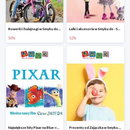
Rowerki i hulajnogi w Smyku do -50%
Lalki i akcesoria w Smyku do -52%
50%
52%
Największe hity Pixar na Blue-rey i DVD w Smyku - drugi film -50%
Prezenty od Zajączka w Smyku do -50%