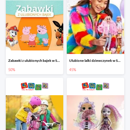
Zabawki z ulubionych bajek w Smyku do -50%
Ulubione lalki dziewczynek w Smyku do -45%
50%
45%