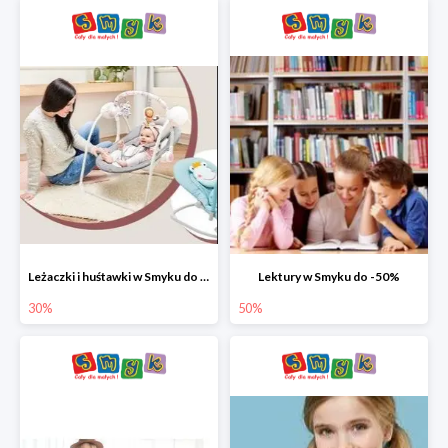
Leżaczki i huśtawki w Smyku do -30%
Lektury w Smyku do -50%
30%
50%