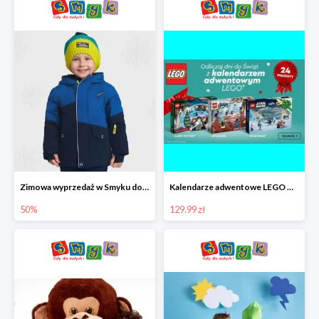
Zimowa wyprzedaż w Smyku do -50%
Kalendarze adwentowe LEGO w Smyku w super cenie
50%
129.99 zł