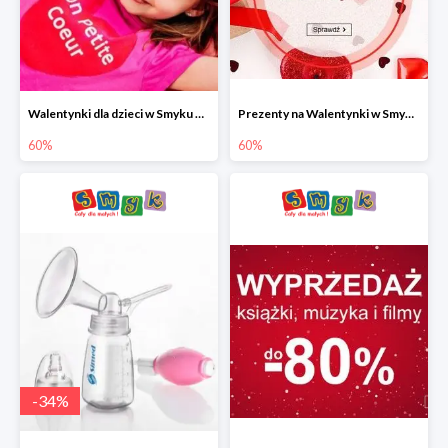
Walentynki dla dzieci w Smyku do -60%
Prezenty na Walentynki w Smyku do -60%
60%
60%
-
34
%