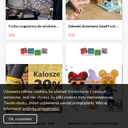
Torby i organizery do wózków w Smyku do -50%
Zabawki drewniane Small Foot do -45%
50%
45%
Używamy plików cookies, by ułatwić korzystanie z naszych
serwisów. Jeśli nie chcesz, by pliki cookies były zapisywane na
Twoim dysku, zmień ustawienia swojej przeglądarki. Więcej
informacji:
polityka prywatności
.
Ok, rozumiem
Kalosze w Smyku do -20%
Nowości L.O.L. Surprise w Smyku do -45%