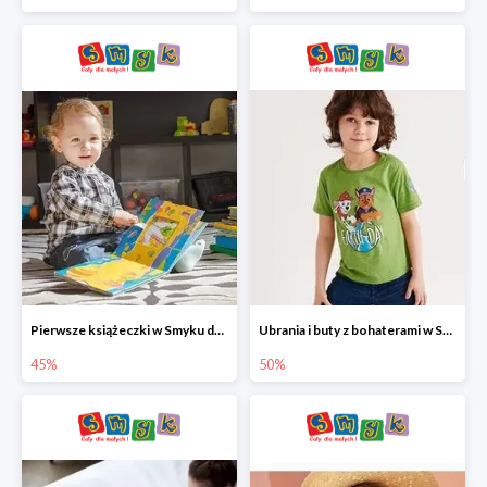
Pierwsze książeczki w Smyku do -45%
Ubrania i buty z bohaterami w Smyku do -50%
45%
50%