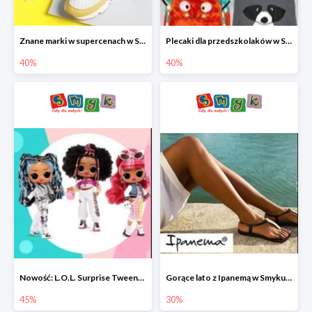
Znane marki w supercenach w Smyku - buty do -40%
Plecaki dla przedszkolaków w Smyku do -40%
40%
40%
Nowość: L.O.L. Surprise Tweens Doll w Smyku do -45%
Gorące lato z Ipanemą w Smyku do -30%
45%
30%