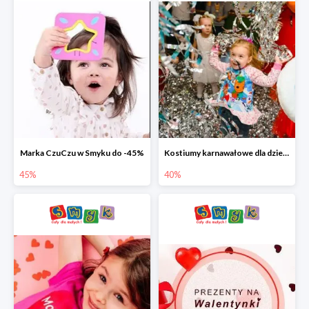
Marka CzuCzu w Smyku do -45%
Kostiumy karnawałowe dla dzieci w Smyku do -40%
45%
40%