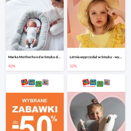
Marka Motherhood w Smyku do -40%
Letnia wyprzedaż w Smyku - wybrane ubrania i buty do -50%
40%
50%