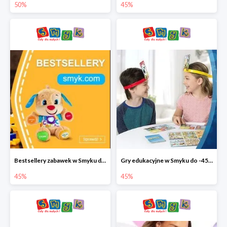
50%
45%
Bestsellery zabawek w Smyku do -45%
Gry edukacyjne w Smyku do -45%
45%
45%