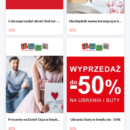
Cała wyprzedaż ubrań i butów -50%
Niezbędnik mamy karmiącej w Smyku do -40%
50%
40%
Prezenty na Dzień Ojca w Smyku do -40%
Ubrania i buty w Smyku do -50%
40%
50%