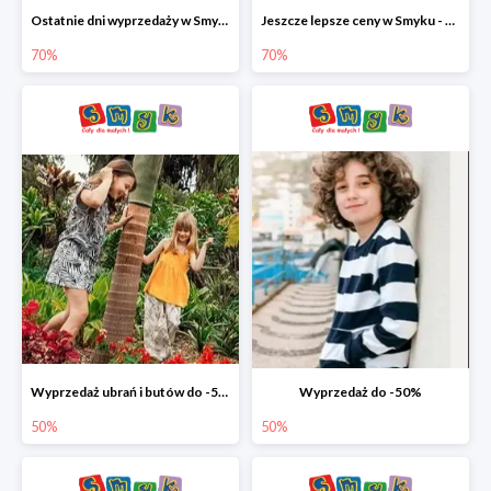
Ostatnie dni wyprzedaży w Smyku - ubrania i buty do -70%
Jeszcze lepsze ceny w Smyku - ubrania i buty do -70%
70%
70%
Wyprzedaż ubrań i butów do -50%
Wyprzedaż do -50%
50%
50%