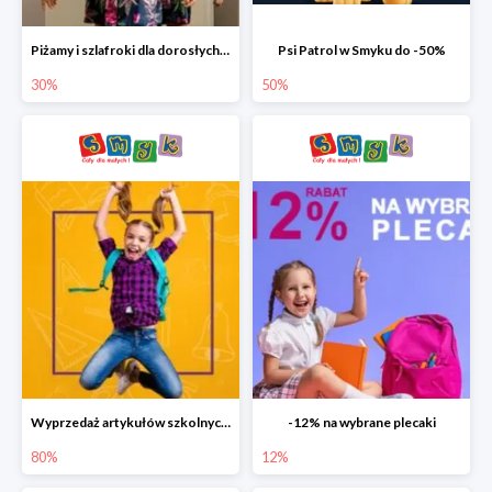
Piżamy i szlafroki dla dorosłych w Smyku do -30%
Psi Patrol w Smyku do -50%
30%
50%
Wyprzedaż artykułów szkolnych w Smyku do -80%
-12% na wybrane plecaki
80%
12%