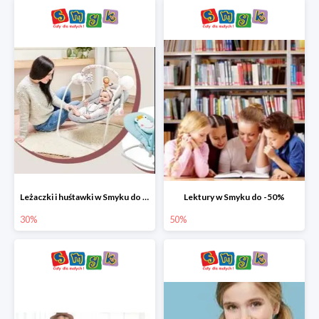
Leżaczki i huśtawki w Smyku do -30%
Lektury w Smyku do -50%
30%
50%