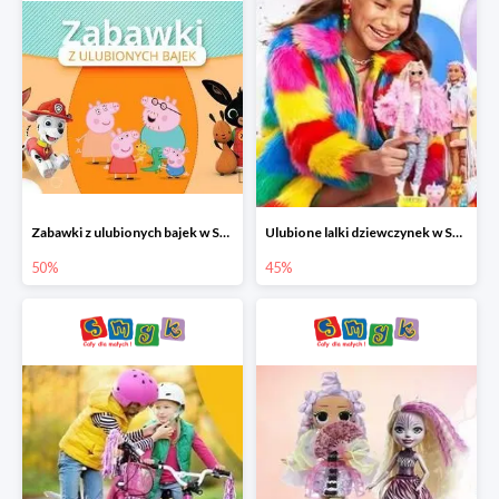
Zabawki z ulubionych bajek w Smyku do -50%
Ulubione lalki dziewczynek w Smyku do -45%
50%
45%