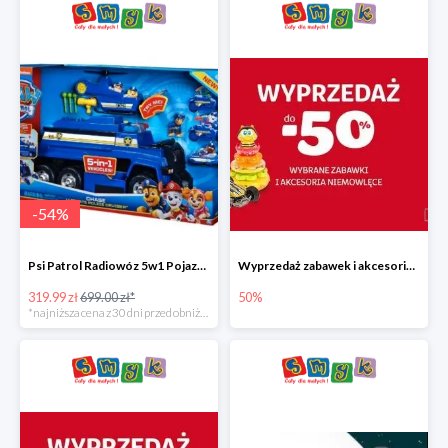
-
54
%
Psi Patrol Radiowóz 5w1 Pojazd ratunkowy z figurką Chase'a
Wyprzedaż zabawek i akcesoriów niemowlęcych w Smyku do -50%
319.99 zł
699.00 zł*
50%
*najniższa cena z 30 dni przed obniżką