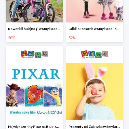
Rowerki i hulajnogi w Smyku do -50%
Lalki i akcesoria w Smyku do -52%
50%
52%
Największe hity Pixar na Blue-rey i DVD w Smyku - drugi film -50%
Prezenty od Zajączka w Smyku do -50%