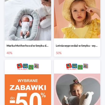
Marka Motherhood w Smyku do -40%
Letnia wyprzedaż w Smyku - wybrane ubrania i buty do -50%
40%
50%