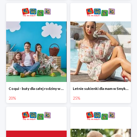
Coqui - buty dla całej rodziny w Smyku do -20%
Letnie sukienki dla mam w Smyku do -25%
20%
25%