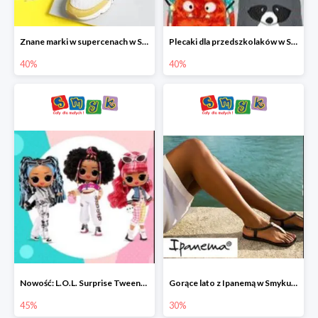
Znane marki w supercenach w Smyku - buty do -40%
Plecaki dla przedszkolaków w Smyku do -40%
40%
40%
Nowość: L.O.L. Surprise Tweens Doll w Smyku do -45%
Gorące lato z Ipanemą w Smyku do -30%
45%
30%