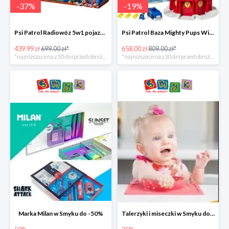
-
37
%
-
19
%
Psi Patrol Radiowóz 5w1 pojazd ratunkowy z figurką Chase'a -37%
Psi Patrol Baza Mighty Pups Wieża obserwacyjna+pojazd z figurką -19%
439.99 zł
699.00 zł*
658.00 zł
809.00 zł*
*najniższa cena z 30 dni przed obniżką
*najniższa cena z 30 dni przed obniżką
Marka Milan w Smyku do -50%
Talerzyki i miseczki w Smyku do -35%