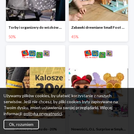
Torby i organizery do wózków w Smyku do -50%
Zabawki drewniane Small Foot do -45%
50%
45%
Używamy plików cookies, by ułatwić korzystanie z naszych
serwisów. Jeśli nie chcesz, by pliki cookies były zapisywane na
Twoim dysku, zmień ustawienia swojej przeglądarki. Więcej
informacji:
polityka prywatności
.
Ok, rozumiem
Kalosze w Smyku do -20%
Nowości L.O.L. Surprise w Smyku do -45%