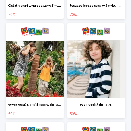
Ostatnie dni wyprzedaży w Smyku - ubrania i buty do -70%
Jeszcze lepsze ceny w Smyku - ubrania i buty do -70%
70%
70%
Wyprzedaż ubrań i butów do -50%
Wyprzedaż do -50%
50%
50%