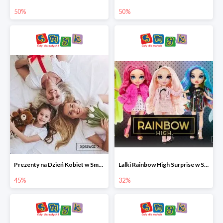
50%
50%
Prezenty na Dzień Kobiet w Smyku do -45%
Lalki Rainbow High Surprise w Smyku do -35%
45%
32%