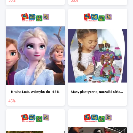
50%
35%
Kraina Lodu w Smyku do -45%
Masy plastyczne, mozaiki, układanki do -45%
45%