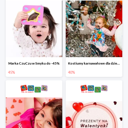
Marka CzuCzu w Smyku do -45%
Kostiumy karnawałowe dla dzieci w Smyku do -40%
45%
40%