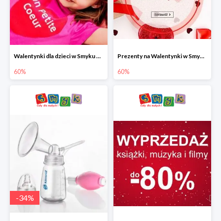
Walentynki dla dzieci w Smyku do -60%
Prezenty na Walentynki w Smyku do -60%
60%
60%
-
34
%