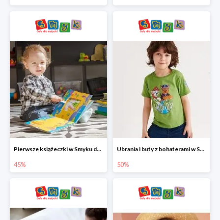
Pierwsze książeczki w Smyku do -45%
Ubrania i buty z bohaterami w Smyku do -50%
45%
50%