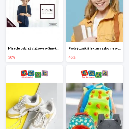
Miracle odzież ciążowa w Smyku co -30%
Podręczniki i lektury szkolne w Smyku do -45%
30%
45%