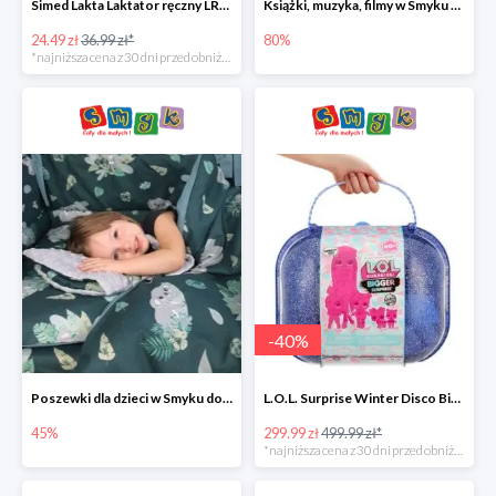
Simed Lakta Laktator ręczny LR-8 -34%
Książki, muzyka, filmy w Smyku do -80%
24.49 zł
36.99 zł*
80%
*najniższa cena z 30 dni przed obniżką
-
40
%
Poszewki dla dzieci w Smyku do -45%
L.O.L. Surprise Winter Disco Bigger Surprise Zestaw laleczek w walizce -40%
45%
299.99 zł
499.99 zł*
*najniższa cena z 30 dni przed obniżką