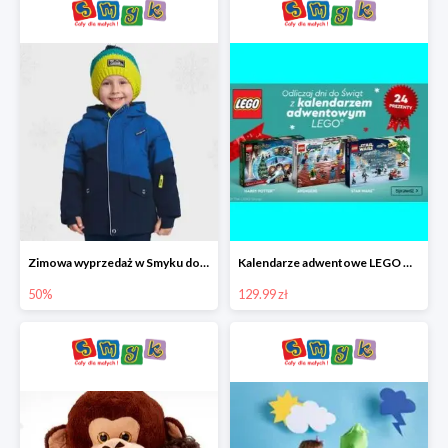
Zimowa wyprzedaż w Smyku do -50%
Kalendarze adwentowe LEGO w Smyku w super cenie
50%
129.99 zł