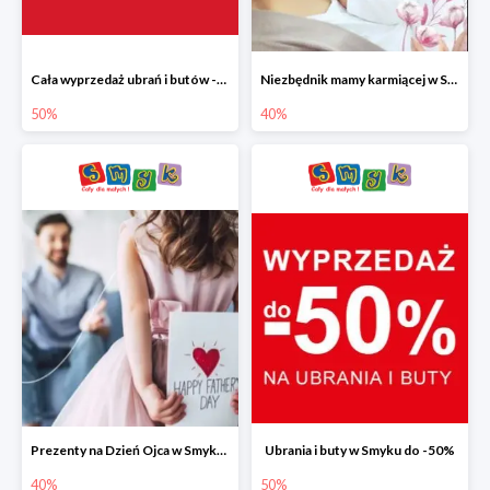
Cała wyprzedaż ubrań i butów -50%
Niezbędnik mamy karmiącej w Smyku do -40%
50%
40%
Prezenty na Dzień Ojca w Smyku do -40%
Ubrania i buty w Smyku do -50%
40%
50%