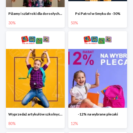
Piżamy i szlafroki dla dorosłych w Smyku do -30%
Psi Patrol w Smyku do -50%
30%
50%
Wyprzedaż artykułów szkolnych w Smyku do -80%
-12% na wybrane plecaki
80%
12%