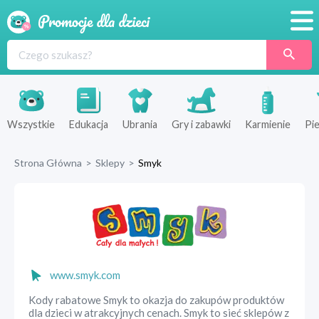
Promocje
Produkty
Sklepy
Wszystkie
Edukacja
Ubrania
Gry i zabawki
Karmienie
Pie
Blog
Strona Główna
>
Sklepy
>
Smyk
Wyprawka
www.smyk.com
Kody rabatowe Smyk to okazja do zakupów produktów
dla dzieci w atrakcyjnych cenach. Smyk to sieć sklepów z