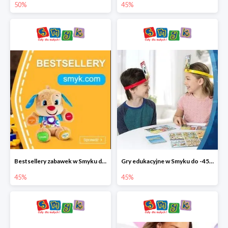
50%
45%
Bestsellery zabawek w Smyku do -45%
Gry edukacyjne w Smyku do -45%
45%
45%