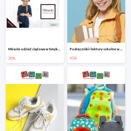
Miracle odzież ciążowa w Smyku co -30%
Podręczniki i lektury szkolne w Smyku do -45%
30%
45%