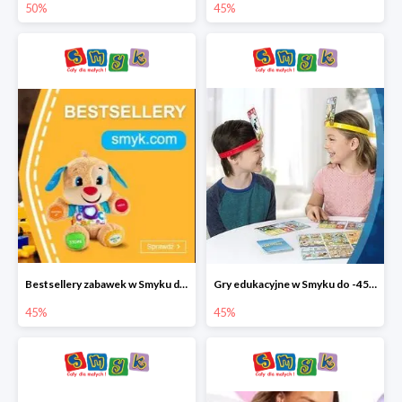
50%
45%
Bestsellery zabawek w Smyku do -45%
Gry edukacyjne w Smyku do -45%
45%
45%