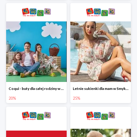
Coqui - buty dla całej rodziny w Smyku do -20%
Letnie sukienki dla mam w Smyku do -25%
20%
25%