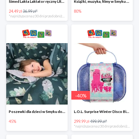
Simed Lakta Laktator ręczny LR-8 -34%
Książki, muzyka, filmy w Smyku do -80%
24.49 zł
36.99 zł*
80%
*najniższa cena z 30 dni przed obniżką
-
40
%
Poszewki dla dzieci w Smyku do -45%
L.O.L. Surprise Winter Disco Bigger Surprise Zestaw laleczek w walizce -40%
45%
299.99 zł
499.99 zł*
*najniższa cena z 30 dni przed obniżką