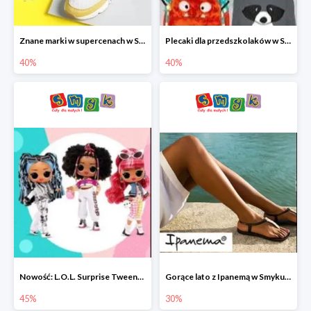
Znane marki w supercenach w Smyku - buty do -40%
Plecaki dla przedszkolaków w Smyku do -40%
40%
40%
Nowość: L.O.L. Surprise Tweens Doll w Smyku do -45%
Gorące lato z Ipanemą w Smyku do -30%
45%
30%