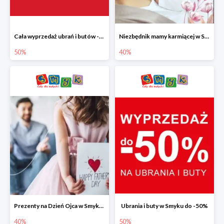
Cała wyprzedaż ubrań i butów -50%
Niezbędnik mamy karmiącej w Smyku do -40%
50%
40%
Prezenty na Dzień Ojca w Smyku do -40%
Ubrania i buty w Smyku do -50%
40%
50%