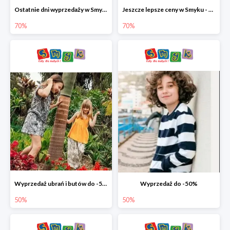
Ostatnie dni wyprzedaży w Smyku - ubrania i buty do -70%
Jeszcze lepsze ceny w Smyku - ubrania i buty do -70%
70%
70%
Wyprzedaż ubrań i butów do -50%
Wyprzedaż do -50%
50%
50%