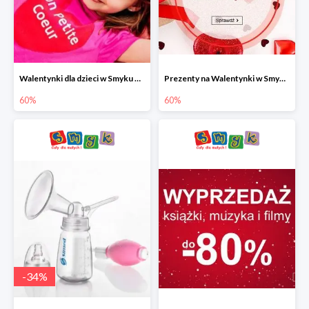
Walentynki dla dzieci w Smyku do -60%
Prezenty na Walentynki w Smyku do -60%
60%
60%
-
34
%