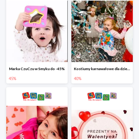
Marka CzuCzu w Smyku do -45%
Kostiumy karnawałowe dla dzieci w Smyku do -40%
45%
40%