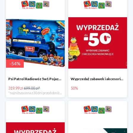
-
54
%
Psi Patrol Radiowóz 5w1 Pojazd ratunkowy z figurką Chase'a
Wyprzedaż zabawek i akcesoriów niemowlęcych w Smyku do -50%
319.99 zł
699.00 zł*
50%
*najniższa cena z 30 dni przed obniżką