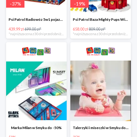
-
37
%
-
19
%
Psi Patrol Radiowóz 5w1 pojazd ratunkowy z figurką Chase'a -37%
Psi Patrol Baza Mighty Pups Wieża obserwacyjna+pojazd z figurką -19%
439.99 zł
699.00 zł*
658.00 zł
809.00 zł*
*najniższa cena z 30 dni przed obniżką
*najniższa cena z 30 dni przed obniżką
Marka Milan w Smyku do -50%
Talerzyki i miseczki w Smyku do -35%