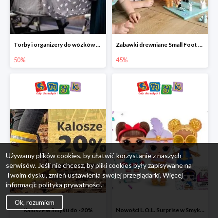
Torby i organizery do wózków w Smyku do -50%
Zabawki drewniane Small Foot do -45%
50%
45%
Używamy plików cookies, by ułatwić korzystanie z naszych
serwisów. Jeśli nie chcesz, by pliki cookies były zapisywane na
Twoim dysku, zmień ustawienia swojej przeglądarki. Więcej
informacji:
polityka prywatności
.
Ok, rozumiem
Kalosze w Smyku do -20%
Nowości L.O.L. Surprise w Smyku do -45%