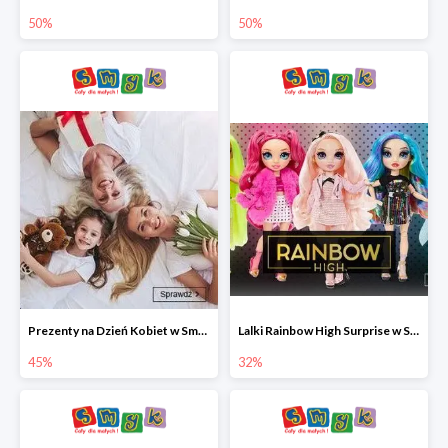
50%
50%
Prezenty na Dzień Kobiet w Smyku do -45%
Lalki Rainbow High Surprise w Smyku do -35%
45%
32%