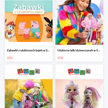
Zabawki z ulubionych bajek w Smyku do -50%
Ulubione lalki dziewczynek w Smyku do -45%
50%
45%