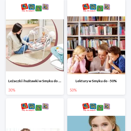
Leżaczki i huśtawki w Smyku do -30%
Lektury w Smyku do -50%
30%
50%