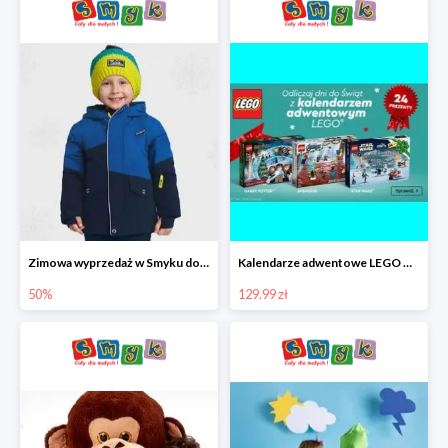
Zimowa wyprzedaż w Smyku do -50%
Kalendarze adwentowe LEGO w Smyku w super cenie
50%
129.99 zł