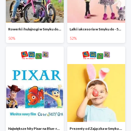
Rowerki i hulajnogi w Smyku do -50%
Lalki i akcesoria w Smyku do -52%
50%
52%
Największe hity Pixar na Blue-rey i DVD w Smyku - drugi film -50%
Prezenty od Zajączka w Smyku do -50%