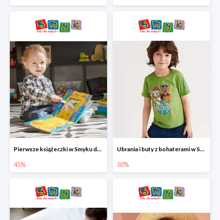
Pierwsze książeczki w Smyku do -45%
Ubrania i buty z bohaterami w Smyku do -50%
45%
50%