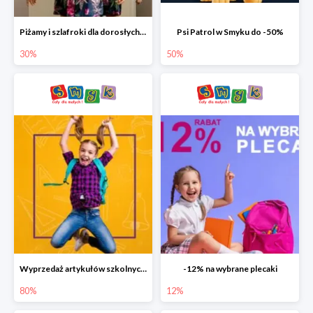
Piżamy i szlafroki dla dorosłych w Smyku do -30%
Psi Patrol w Smyku do -50%
30%
50%
Wyprzedaż artykułów szkolnych w Smyku do -80%
-12% na wybrane plecaki
80%
12%