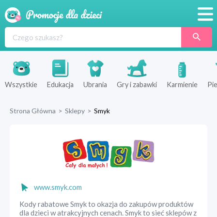
Promocje
Produkty
Sklepy
Wszystkie
Edukacja
Ubrania
Gry i zabawki
Karmienie
Pie
Blog
Strona Główna
>
Sklepy
>
Smyk
Wyprawka
www.smyk.com
Kody rabatowe Smyk to okazja do zakupów produktów
dla dzieci w atrakcyjnych cenach. Smyk to sieć sklepów z