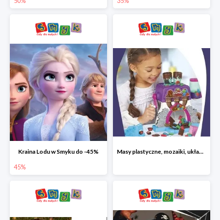
50%
35%
Kraina Lodu w Smyku do -45%
Masy plastyczne, mozaiki, układanki do -45%
45%