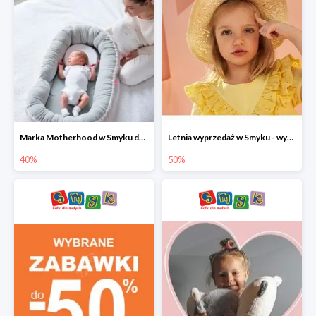
Marka Motherhood w Smyku do -40%
Letnia wyprzedaż w Smyku - wybrane ubrania i buty do -50%
40%
50%