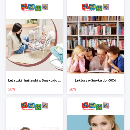
Leżaczki i huśtawki w Smyku do -30%
Lektury w Smyku do -50%
30%
50%