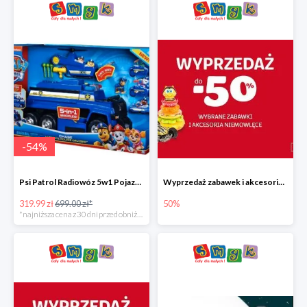
-
54
%
Psi Patrol Radiowóz 5w1 Pojazd ratunkowy z figurką Chase'a
Wyprzedaż zabawek i akcesoriów niemowlęcych w Smyku do -50%
319.99 zł
699.00 zł*
50%
*najniższa cena z 30 dni przed obniżką