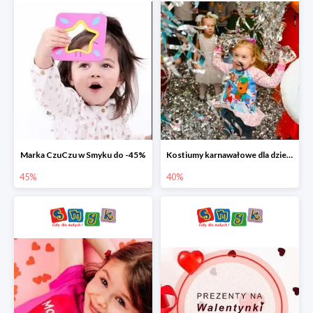
Marka CzuCzu w Smyku do -45%
Kostiumy karnawałowe dla dzieci w Smyku do -40%
45%
40%