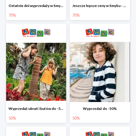
Ostatnie dni wyprzedaży w Smyku - ubrania i buty do -70%
Jeszcze lepsze ceny w Smyku - ubrania i buty do -70%
70%
70%
Wyprzedaż ubrań i butów do -50%
Wyprzedaż do -50%
50%
50%