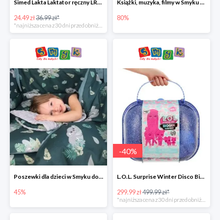
Simed Lakta Laktator ręczny LR-8 -34%
Książki, muzyka, filmy w Smyku do -80%
24.49 zł
36.99 zł*
80%
*najniższa cena z 30 dni przed obniżką
-
40
%
Poszewki dla dzieci w Smyku do -45%
L.O.L. Surprise Winter Disco Bigger Surprise Zestaw laleczek w walizce -40%
45%
299.99 zł
499.99 zł*
*najniższa cena z 30 dni przed obniżką