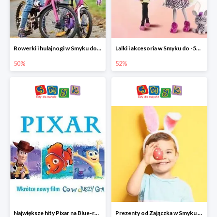
Rowerki i hulajnogi w Smyku do -50%
Lalki i akcesoria w Smyku do -52%
50%
52%
Największe hity Pixar na Blue-rey i DVD w Smyku - drugi film -50%
Prezenty od Zajączka w Smyku do -50%