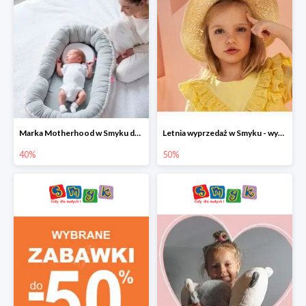
Marka Motherhood w Smyku do -40%
Letnia wyprzedaż w Smyku - wybrane ubrania i buty do -50%
40%
50%