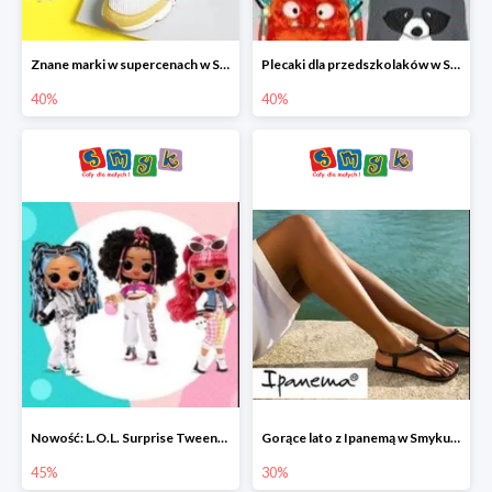
Znane marki w supercenach w Smyku - buty do -40%
Plecaki dla przedszkolaków w Smyku do -40%
40%
40%
Nowość: L.O.L. Surprise Tweens Doll w Smyku do -45%
Gorące lato z Ipanemą w Smyku do -30%
45%
30%