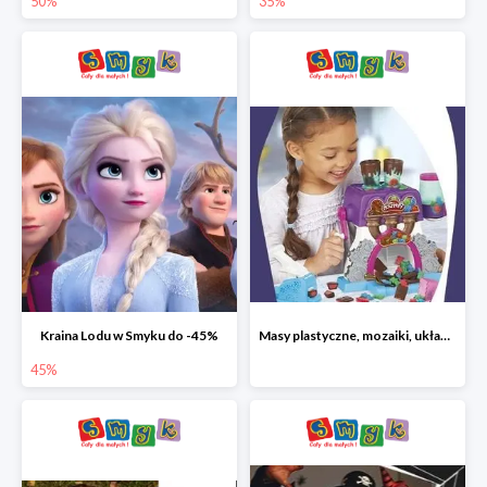
50%
35%
Kraina Lodu w Smyku do -45%
Masy plastyczne, mozaiki, układanki do -45%
45%