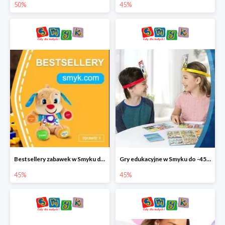
50%
45%
Bestsellery zabawek w Smyku do -45%
Gry edukacyjne w Smyku do -45%
45%
45%