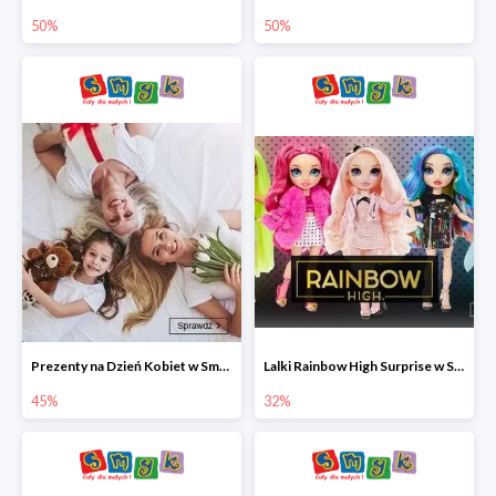
50%
50%
Prezenty na Dzień Kobiet w Smyku do -45%
Lalki Rainbow High Surprise w Smyku do -35%
45%
32%