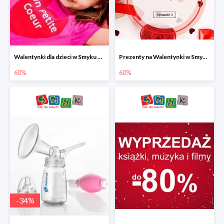
Walentynki dla dzieci w Smyku do -60%
Prezenty na Walentynki w Smyku do -60%
60%
60%
-
34
%