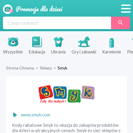
Promocje
Produkty
Sklepy
Wszystkie
Edukacja
Ubrania
Gry i zabawki
Karmienie
Pie
Blog
Strona Główna
>
Sklepy
>
Smyk
Wyprawka
www.smyk.com
Kody rabatowe Smyk to okazja do zakupów produktów
dla dzieci w atrakcyjnych cenach. Smyk to sieć sklepów z