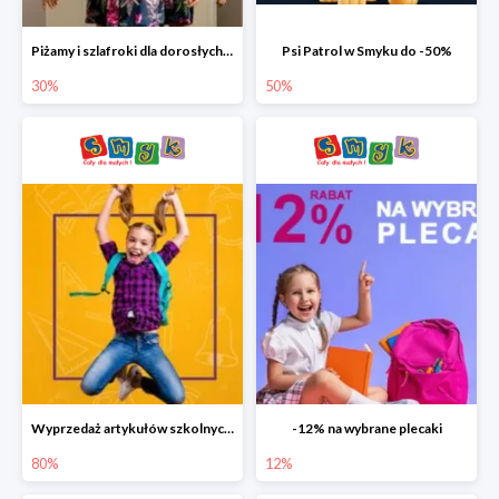
Piżamy i szlafroki dla dorosłych w Smyku do -30%
Psi Patrol w Smyku do -50%
30%
50%
Wyprzedaż artykułów szkolnych w Smyku do -80%
-12% na wybrane plecaki
80%
12%