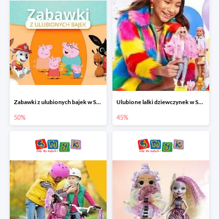
Zabawki z ulubionych bajek w Smyku do -50%
Ulubione lalki dziewczynek w Smyku do -45%
50%
45%