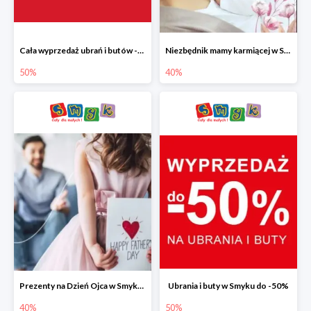
Cała wyprzedaż ubrań i butów -50%
Niezbędnik mamy karmiącej w Smyku do -40%
50%
40%
Prezenty na Dzień Ojca w Smyku do -40%
Ubrania i buty w Smyku do -50%
40%
50%