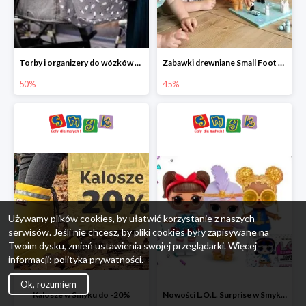
Torby i organizery do wózków w Smyku do -50%
Zabawki drewniane Small Foot do -45%
50%
45%
Używamy plików cookies, by ułatwić korzystanie z naszych
serwisów. Jeśli nie chcesz, by pliki cookies były zapisywane na
Twoim dysku, zmień ustawienia swojej przeglądarki. Więcej
informacji:
polityka prywatności
.
Ok, rozumiem
Kalosze w Smyku do -20%
Nowości L.O.L. Surprise w Smyku do -45%