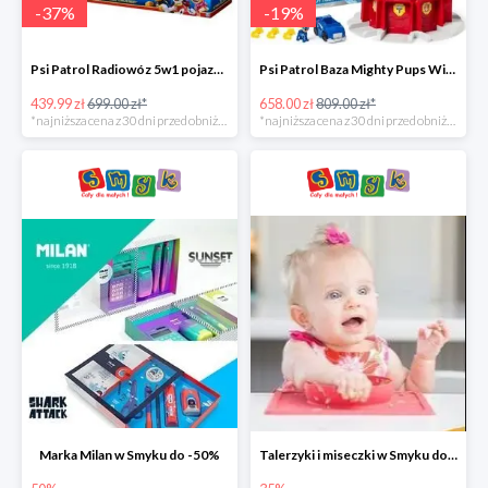
-
37
%
-
19
%
Psi Patrol Radiowóz 5w1 pojazd ratunkowy z figurką Chase'a -37%
Psi Patrol Baza Mighty Pups Wieża obserwacyjna+pojazd z figurką -19%
439.99 zł
699.00 zł*
658.00 zł
809.00 zł*
*najniższa cena z 30 dni przed obniżką
*najniższa cena z 30 dni przed obniżką
Marka Milan w Smyku do -50%
Talerzyki i miseczki w Smyku do -35%