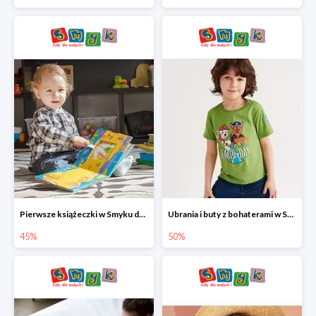
Pierwsze książeczki w Smyku do -45%
Ubrania i buty z bohaterami w Smyku do -50%
45%
50%