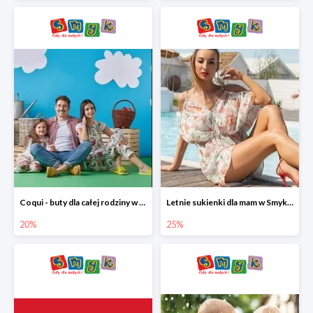
Coqui - buty dla całej rodziny w Smyku do -20%
Letnie sukienki dla mam w Smyku do -25%
20%
25%