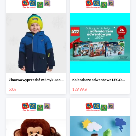
Zimowa wyprzedaż w Smyku do -50%
Kalendarze adwentowe LEGO w Smyku w super cenie
50%
129.99 zł