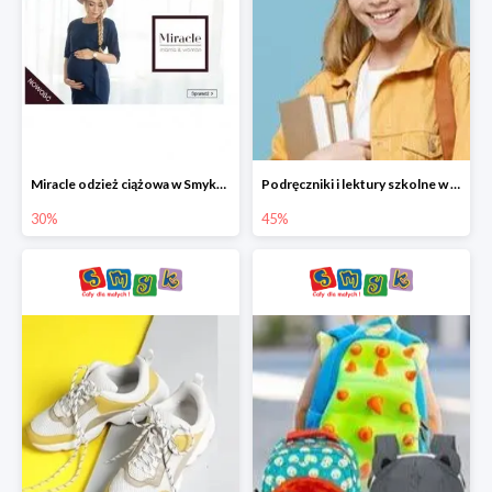
Miracle odzież ciążowa w Smyku co -30%
Podręczniki i lektury szkolne w Smyku do -45%
30%
45%