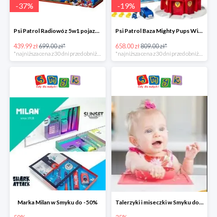
-
37
%
-
19
%
Psi Patrol Radiowóz 5w1 pojazd ratunkowy z figurką Chase'a -37%
Psi Patrol Baza Mighty Pups Wieża obserwacyjna+pojazd z figurką -19%
439.99 zł
699.00 zł*
658.00 zł
809.00 zł*
*najniższa cena z 30 dni przed obniżką
*najniższa cena z 30 dni przed obniżką
Marka Milan w Smyku do -50%
Talerzyki i miseczki w Smyku do -35%