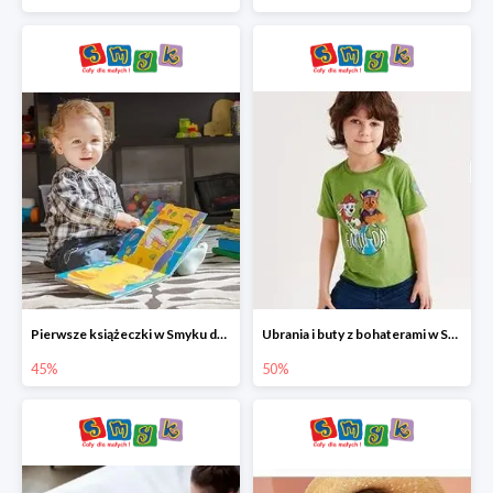
Pierwsze książeczki w Smyku do -45%
Ubrania i buty z bohaterami w Smyku do -50%
45%
50%