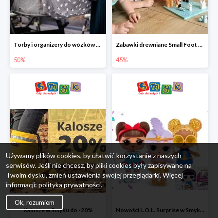
Torby i organizery do wózków w Smyku do -50%
Zabawki drewniane Small Foot do -45%
50%
45%
Używamy plików cookies, by ułatwić korzystanie z naszych
serwisów. Jeśli nie chcesz, by pliki cookies były zapisywane na
Twoim dysku, zmień ustawienia swojej przeglądarki. Więcej
informacji:
polityka prywatności
.
Ok, rozumiem
Kalosze w Smyku do -20%
Nowości L.O.L. Surprise w Smyku do -45%