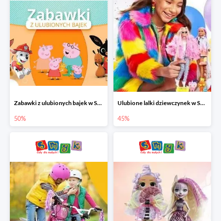
Zabawki z ulubionych bajek w Smyku do -50%
Ulubione lalki dziewczynek w Smyku do -45%
50%
45%