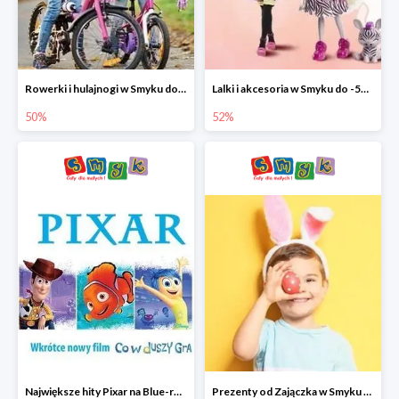
Rowerki i hulajnogi w Smyku do -50%
Lalki i akcesoria w Smyku do -52%
50%
52%
Największe hity Pixar na Blue-rey i DVD w Smyku - drugi film -50%
Prezenty od Zajączka w Smyku do -50%