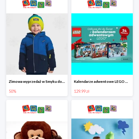
Zimowa wyprzedaż w Smyku do -50%
Kalendarze adwentowe LEGO w Smyku w super cenie
50%
129.99 zł