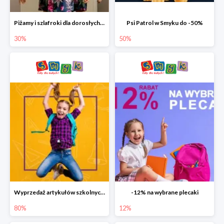
Piżamy i szlafroki dla dorosłych w Smyku do -30%
Psi Patrol w Smyku do -50%
30%
50%
Wyprzedaż artykułów szkolnych w Smyku do -80%
-12% na wybrane plecaki
80%
12%