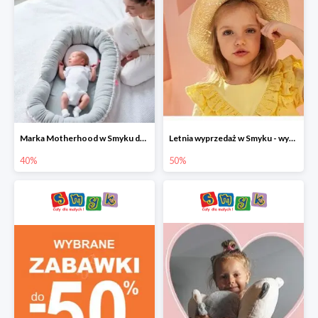
Marka Motherhood w Smyku do -40%
Letnia wyprzedaż w Smyku - wybrane ubrania i buty do -50%
40%
50%