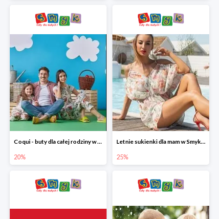
Coqui - buty dla całej rodziny w Smyku do -20%
Letnie sukienki dla mam w Smyku do -25%
20%
25%