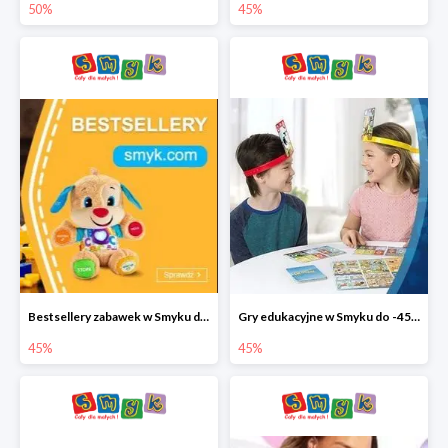
50%
45%
Bestsellery zabawek w Smyku do -45%
Gry edukacyjne w Smyku do -45%
45%
45%