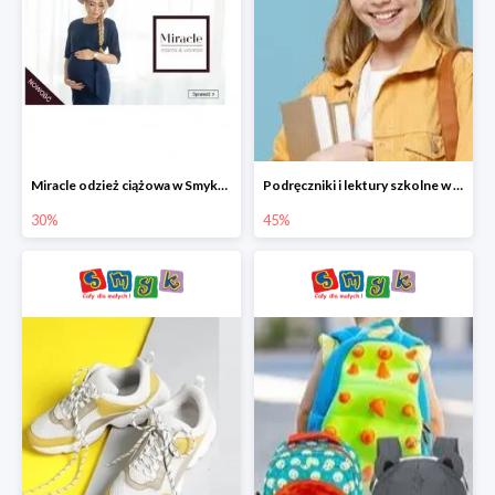
Miracle odzież ciążowa w Smyku co -30%
Podręczniki i lektury szkolne w Smyku do -45%
30%
45%