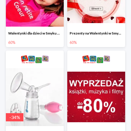
Walentynki dla dzieci w Smyku do -60%
Prezenty na Walentynki w Smyku do -60%
60%
60%
-
34
%