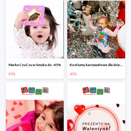
Marka CzuCzu w Smyku do -45%
Kostiumy karnawałowe dla dzieci w Smyku do -40%
45%
40%