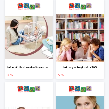
Leżaczki i huśtawki w Smyku do -30%
Lektury w Smyku do -50%
30%
50%