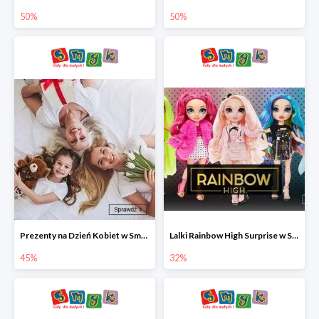
50%
50%
Prezenty na Dzień Kobiet w Smyku do -45%
Lalki Rainbow High Surprise w Smyku do -35%
45%
32%