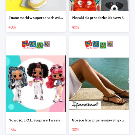
Znane marki w supercenach w Smyku - buty do -40%
Plecaki dla przedszkolaków w Smyku do -40%
40%
40%
Nowość: L.O.L. Surprise Tweens Doll w Smyku do -45%
Gorące lato z Ipanemą w Smyku do -30%
45%
30%