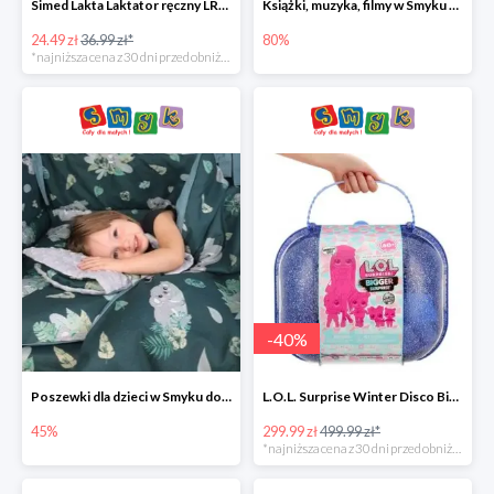
Simed Lakta Laktator ręczny LR-8 -34%
Książki, muzyka, filmy w Smyku do -80%
24.49 zł
36.99 zł*
80%
*najniższa cena z 30 dni przed obniżką
-
40
%
Poszewki dla dzieci w Smyku do -45%
L.O.L. Surprise Winter Disco Bigger Surprise Zestaw laleczek w walizce -40%
45%
299.99 zł
499.99 zł*
*najniższa cena z 30 dni przed obniżką