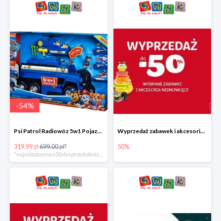
-
54
%
Psi Patrol Radiowóz 5w1 Pojazd ratunkowy z figurką Chase'a
Wyprzedaż zabawek i akcesoriów niemowlęcych w Smyku do -50%
319.99 zł
699.00 zł*
50%
*najniższa cena z 30 dni przed obniżką