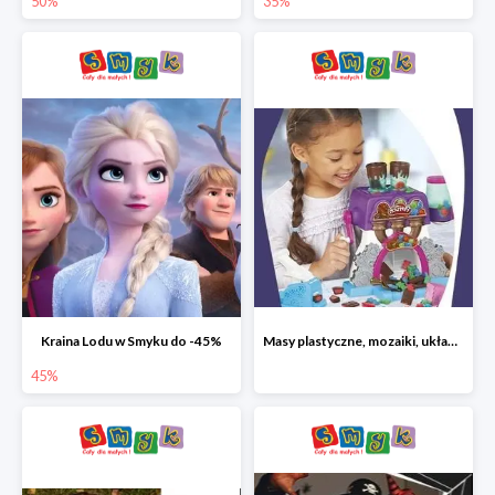
50%
35%
Kraina Lodu w Smyku do -45%
Masy plastyczne, mozaiki, układanki do -45%
45%