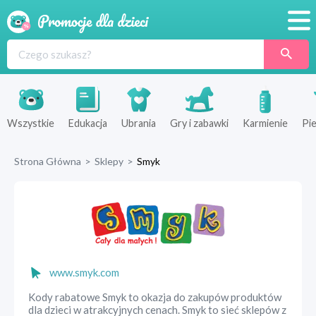
Promocje
Produkty
Sklepy
Wszystkie
Edukacja
Ubrania
Gry i zabawki
Karmienie
Pie
Blog
Strona Główna
>
Sklepy
>
Smyk
Wyprawka
www.smyk.com
Kody rabatowe Smyk to okazja do zakupów produktów
dla dzieci w atrakcyjnych cenach. Smyk to sieć sklepów z