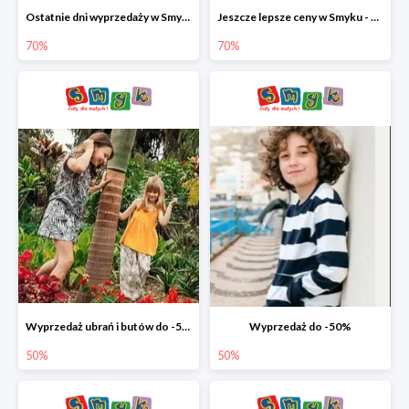
Ostatnie dni wyprzedaży w Smyku - ubrania i buty do -70%
Jeszcze lepsze ceny w Smyku - ubrania i buty do -70%
70%
70%
Wyprzedaż ubrań i butów do -50%
Wyprzedaż do -50%
50%
50%