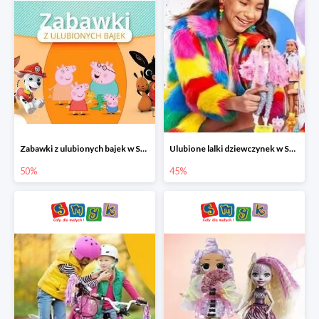
Zabawki z ulubionych bajek w Smyku do -50%
Ulubione lalki dziewczynek w Smyku do -45%
50%
45%