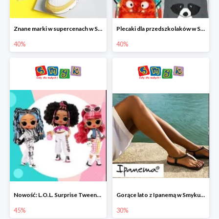
Znane marki w supercenach w Smyku - buty do -40%
Plecaki dla przedszkolaków w Smyku do -40%
40%
40%
Nowość: L.O.L. Surprise Tweens Doll w Smyku do -45%
Gorące lato z Ipanemą w Smyku do -30%
45%
30%