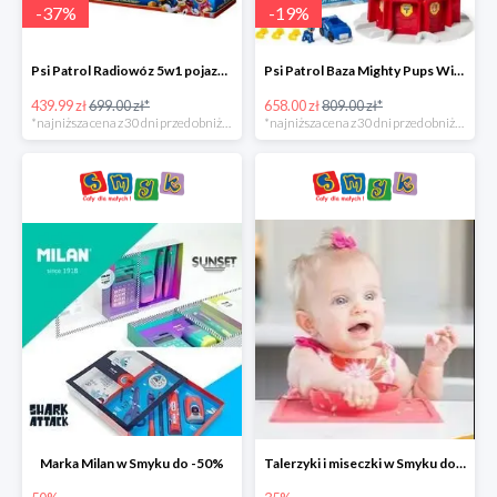
-
37
%
-
19
%
Psi Patrol Radiowóz 5w1 pojazd ratunkowy z figurką Chase'a -37%
Psi Patrol Baza Mighty Pups Wieża obserwacyjna+pojazd z figurką -19%
439.99 zł
699.00 zł*
658.00 zł
809.00 zł*
*najniższa cena z 30 dni przed obniżką
*najniższa cena z 30 dni przed obniżką
Marka Milan w Smyku do -50%
Talerzyki i miseczki w Smyku do -35%