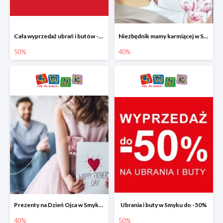
Cała wyprzedaż ubrań i butów -50%
Niezbędnik mamy karmiącej w Smyku do -40%
50%
40%
Prezenty na Dzień Ojca w Smyku do -40%
Ubrania i buty w Smyku do -50%
40%
50%