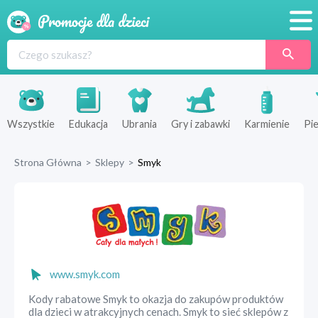
Promocje
Produkty
Sklepy
Wszystkie
Edukacja
Ubrania
Gry i zabawki
Karmienie
Pie
Blog
Strona Główna
>
Sklepy
>
Smyk
Wyprawka
www.smyk.com
Kody rabatowe Smyk to okazja do zakupów produktów
dla dzieci w atrakcyjnych cenach. Smyk to sieć sklepów z