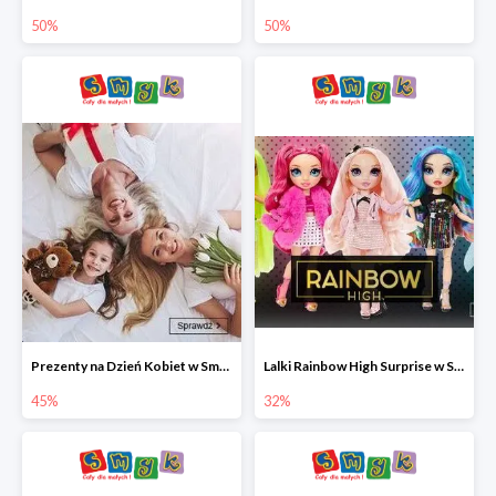
50%
50%
Prezenty na Dzień Kobiet w Smyku do -45%
Lalki Rainbow High Surprise w Smyku do -35%
45%
32%