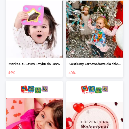
Marka CzuCzu w Smyku do -45%
Kostiumy karnawałowe dla dzieci w Smyku do -40%
45%
40%