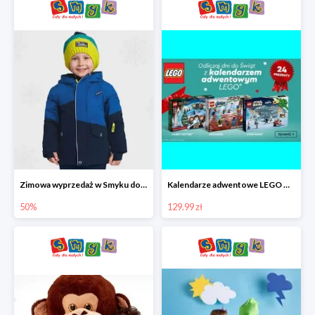
Zimowa wyprzedaż w Smyku do -50%
Kalendarze adwentowe LEGO w Smyku w super cenie
50%
129.99 zł