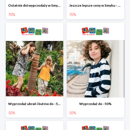
Ostatnie dni wyprzedaży w Smyku - ubrania i buty do -70%
Jeszcze lepsze ceny w Smyku - ubrania i buty do -70%
70%
70%
Wyprzedaż ubrań i butów do -50%
Wyprzedaż do -50%
50%
50%