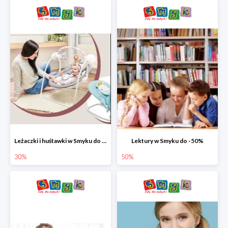
Leżaczki i huśtawki w Smyku do -30%
Lektury w Smyku do -50%
30%
50%