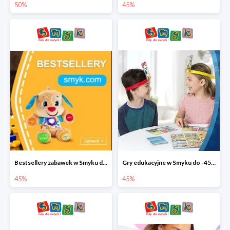
50%
45%
Bestsellery zabawek w Smyku do -45%
Gry edukacyjne w Smyku do -45%
45%
45%