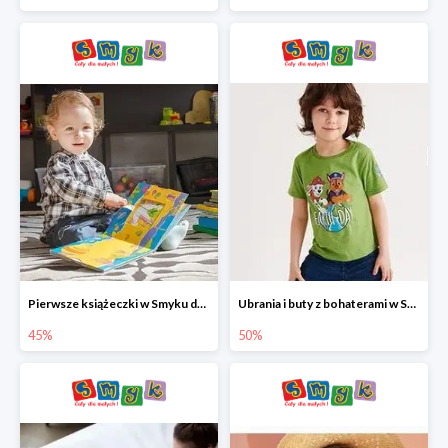
Pierwsze książeczki w Smyku do -45%
Ubrania i buty z bohaterami w Smyku do -50%
45%
50%