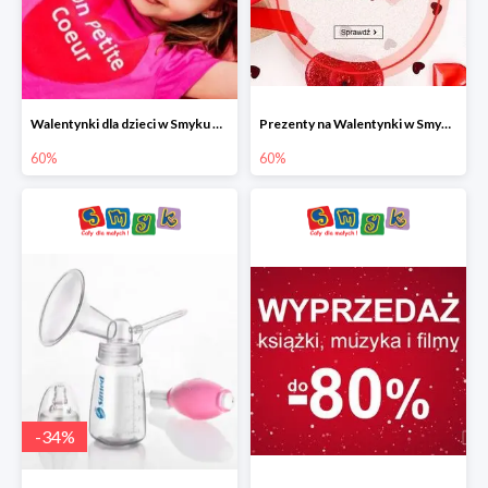
Walentynki dla dzieci w Smyku do -60%
Prezenty na Walentynki w Smyku do -60%
60%
60%
-
34
%