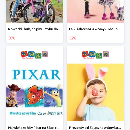
Rowerki i hulajnogi w Smyku do -50%
Lalki i akcesoria w Smyku do -52%
50%
52%
Największe hity Pixar na Blue-rey i DVD w Smyku - drugi film -50%
Prezenty od Zajączka w Smyku do -50%