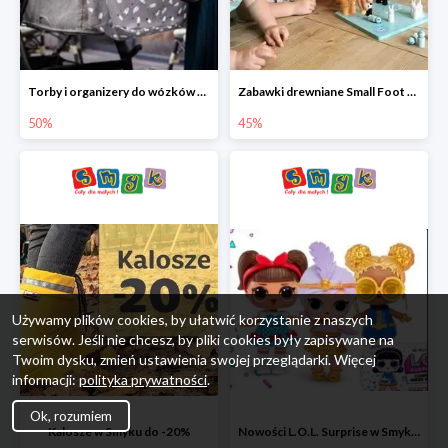
Torby i organizery do wózków w Smyku do -50%
Zabawki drewniane Small Foot do -45%
50%
45%
Używamy plików cookies, by ułatwić korzystanie z naszych
serwisów. Jeśli nie chcesz, by pliki cookies były zapisywane na
Twoim dysku, zmień ustawienia swojej przeglądarki. Więcej
informacji:
polityka prywatności
.
Ok, rozumiem
Kalosze w Smyku do -20%
Nowości L.O.L. Surprise w Smyku do -45%