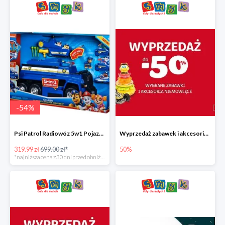
-
54
%
Psi Patrol Radiowóz 5w1 Pojazd ratunkowy z figurką Chase'a
Wyprzedaż zabawek i akcesoriów niemowlęcych w Smyku do -50%
319.99 zł
699.00 zł*
50%
*najniższa cena z 30 dni przed obniżką