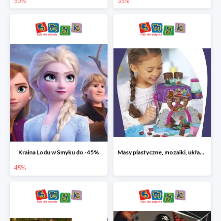
50%
35%
Kraina Lodu w Smyku do -45%
Masy plastyczne, mozaiki, układanki do -45%
45%