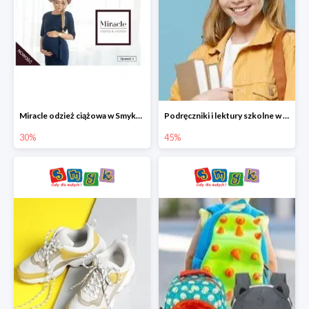
Miracle odzież ciążowa w Smyku co -30%
Podręczniki i lektury szkolne w Smyku do -45%
30%
45%