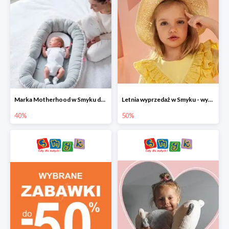
Marka Motherhood w Smyku do -40%
Letnia wyprzedaż w Smyku - wybrane ubrania i buty do -50%
40%
50%