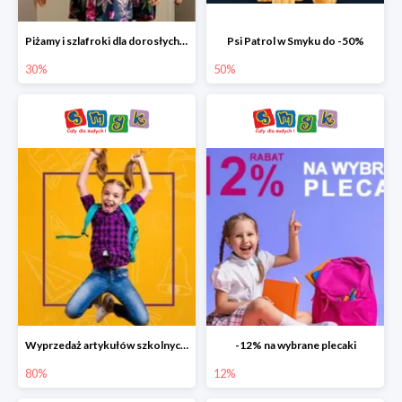
Piżamy i szlafroki dla dorosłych w Smyku do -30%
Psi Patrol w Smyku do -50%
30%
50%
Wyprzedaż artykułów szkolnych w Smyku do -80%
-12% na wybrane plecaki
80%
12%