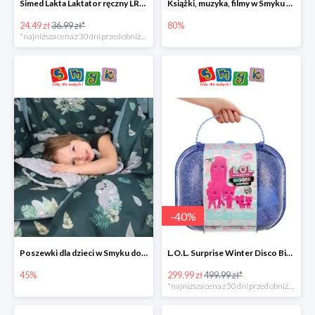
Simed Lakta Laktator ręczny LR-8 -34%
Książki, muzyka, filmy w Smyku do -80%
24.49 zł
36.99 zł*
80%
*najniższa cena z 30 dni przed obniżką
-
40
%
Poszewki dla dzieci w Smyku do -45%
L.O.L. Surprise Winter Disco Bigger Surprise Zestaw laleczek w walizce -40%
45%
299.99 zł
499.99 zł*
*najniższa cena z 30 dni przed obniżką