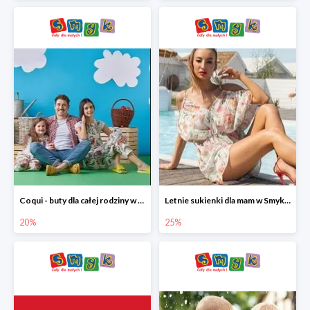
Coqui - buty dla całej rodziny w Smyku do -20%
Letnie sukienki dla mam w Smyku do -25%
20%
25%