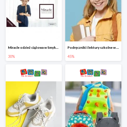
Miracle odzież ciążowa w Smyku co -30%
Podręczniki i lektury szkolne w Smyku do -45%
30%
45%