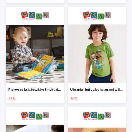
Pierwsze książeczki w Smyku do -45%
Ubrania i buty z bohaterami w Smyku do -50%
45%
50%