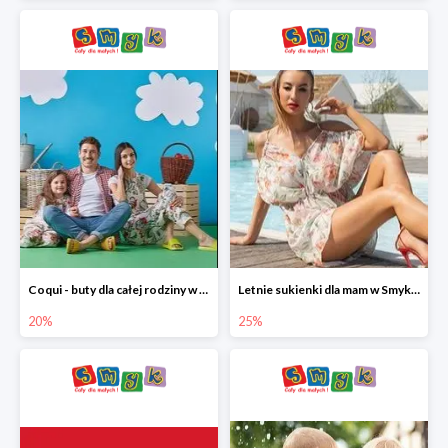
Coqui - buty dla całej rodziny w Smyku do -20%
Letnie sukienki dla mam w Smyku do -25%
20%
25%