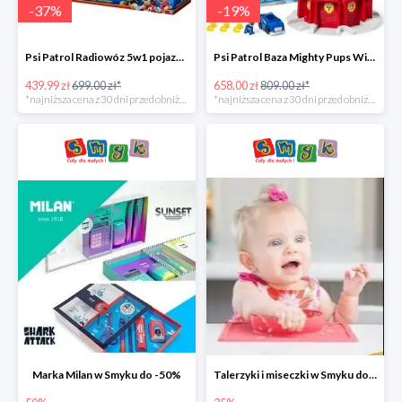
-
37
%
-
19
%
Psi Patrol Radiowóz 5w1 pojazd ratunkowy z figurką Chase'a -37%
Psi Patrol Baza Mighty Pups Wieża obserwacyjna+pojazd z figurką -19%
439.99 zł
699.00 zł*
658.00 zł
809.00 zł*
*najniższa cena z 30 dni przed obniżką
*najniższa cena z 30 dni przed obniżką
Marka Milan w Smyku do -50%
Talerzyki i miseczki w Smyku do -35%