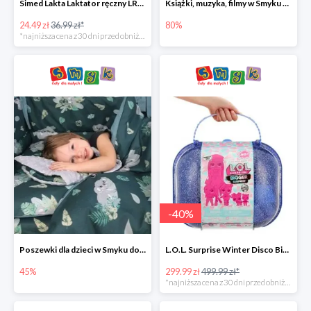
Simed Lakta Laktator ręczny LR-8 -34%
Książki, muzyka, filmy w Smyku do -80%
24.49 zł
36.99 zł*
80%
*najniższa cena z 30 dni przed obniżką
-
40
%
Poszewki dla dzieci w Smyku do -45%
L.O.L. Surprise Winter Disco Bigger Surprise Zestaw laleczek w walizce -40%
45%
299.99 zł
499.99 zł*
*najniższa cena z 30 dni przed obniżką