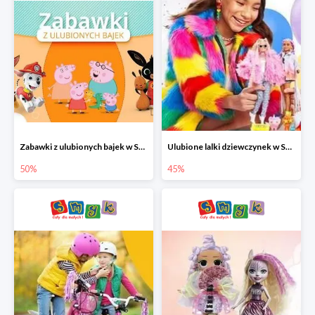
Zabawki z ulubionych bajek w Smyku do -50%
Ulubione lalki dziewczynek w Smyku do -45%
50%
45%