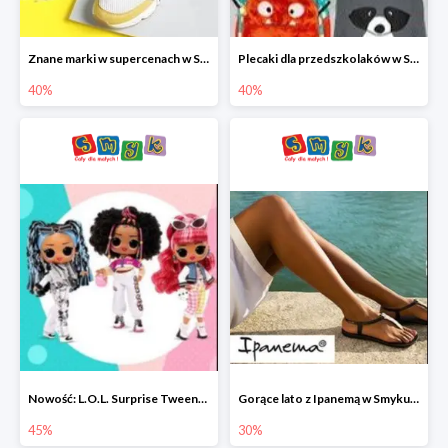
Znane marki w supercenach w Smyku - buty do -40%
Plecaki dla przedszkolaków w Smyku do -40%
40%
40%
Nowość: L.O.L. Surprise Tweens Doll w Smyku do -45%
Gorące lato z Ipanemą w Smyku do -30%
45%
30%