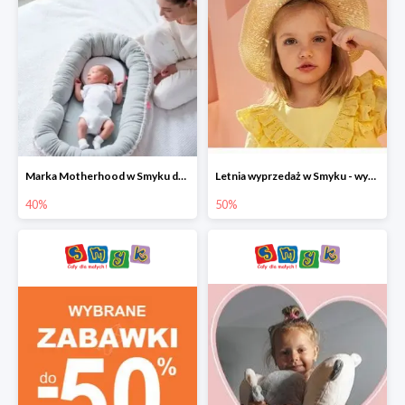
Marka Motherhood w Smyku do -40%
Letnia wyprzedaż w Smyku - wybrane ubrania i buty do -50%
40%
50%