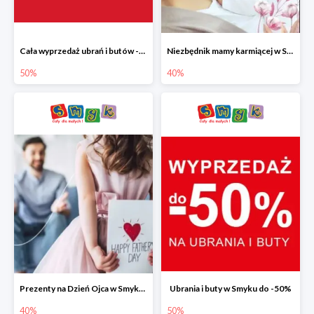
Cała wyprzedaż ubrań i butów -50%
Niezbędnik mamy karmiącej w Smyku do -40%
50%
40%
Prezenty na Dzień Ojca w Smyku do -40%
Ubrania i buty w Smyku do -50%
40%
50%