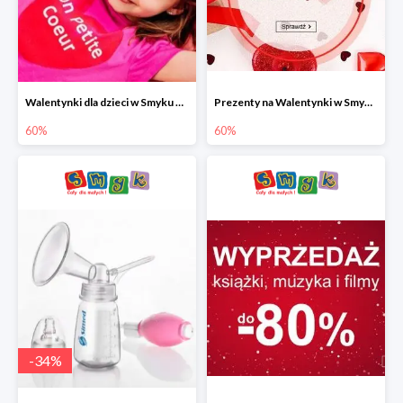
Walentynki dla dzieci w Smyku do -60%
Prezenty na Walentynki w Smyku do -60%
60%
60%
-
34
%