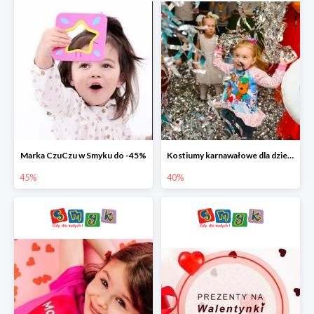
Marka CzuCzu w Smyku do -45%
Kostiumy karnawałowe dla dzieci w Smyku do -40%
45%
40%