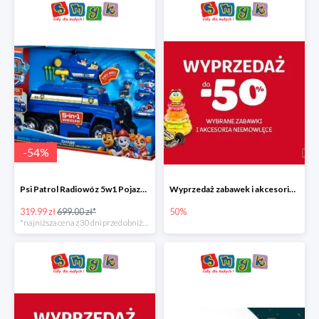
-
54
%
Psi Patrol Radiowóz 5w1 Pojazd ratunkowy z figurką Chase'a
Wyprzedaż zabawek i akcesoriów niemowlęcych w Smyku do -50%
319.99 zł
699.00 zł*
50%
*najniższa cena z 30 dni przed obniżką