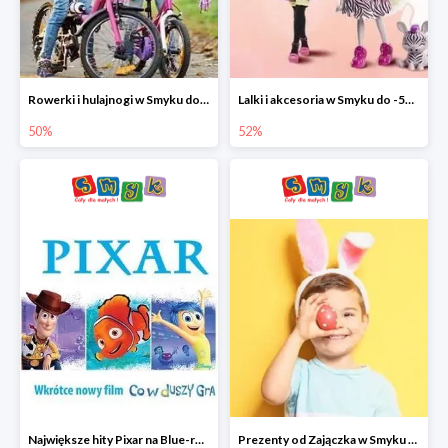
Rowerki i hulajnogi w Smyku do -50%
Lalki i akcesoria w Smyku do -52%
50%
52%
Największe hity Pixar na Blue-rey i DVD w Smyku - drugi film -50%
Prezenty od Zajączka w Smyku do -50%