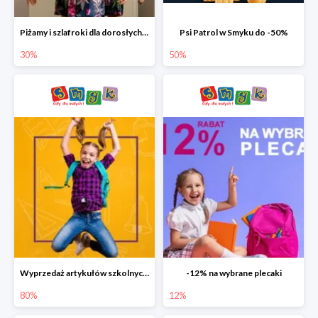
Piżamy i szlafroki dla dorosłych w Smyku do -30%
Psi Patrol w Smyku do -50%
30%
50%
Wyprzedaż artykułów szkolnych w Smyku do -80%
-12% na wybrane plecaki
80%
12%