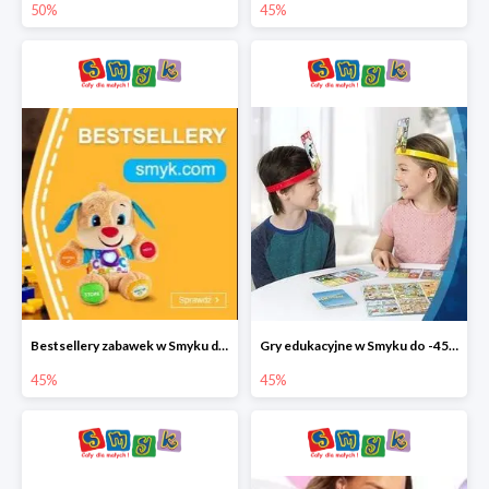
50%
45%
Bestsellery zabawek w Smyku do -45%
Gry edukacyjne w Smyku do -45%
45%
45%