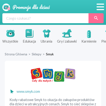
Promocje
Produkty
Sklepy
Wszystkie
Edukacja
Ubrania
Gry i zabawki
Karmienie
Pie
Blog
Strona Główna
>
Sklepy
>
Smyk
Wyprawka
www.smyk.com
Kody rabatowe Smyk to okazja do zakupów produktów
dla dzieci w atrakcyjnych cenach. Smyk to sieć sklepów z