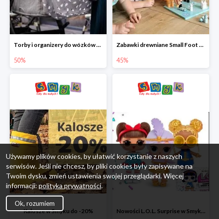
Torby i organizery do wózków w Smyku do -50%
Zabawki drewniane Small Foot do -45%
50%
45%
Używamy plików cookies, by ułatwić korzystanie z naszych
serwisów. Jeśli nie chcesz, by pliki cookies były zapisywane na
Twoim dysku, zmień ustawienia swojej przeglądarki. Więcej
informacji:
polityka prywatności
.
Ok, rozumiem
Kalosze w Smyku do -20%
Nowości L.O.L. Surprise w Smyku do -45%