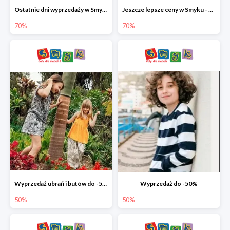
Ostatnie dni wyprzedaży w Smyku - ubrania i buty do -70%
Jeszcze lepsze ceny w Smyku - ubrania i buty do -70%
70%
70%
Wyprzedaż ubrań i butów do -50%
Wyprzedaż do -50%
50%
50%