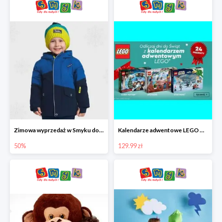
Zimowa wyprzedaż w Smyku do -50%
Kalendarze adwentowe LEGO w Smyku w super cenie
50%
129.99 zł