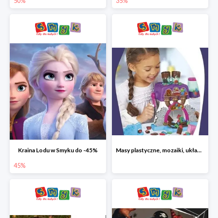
50%
35%
Kraina Lodu w Smyku do -45%
Masy plastyczne, mozaiki, układanki do -45%
45%