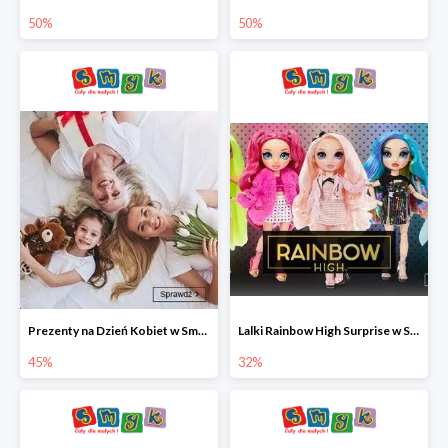
50%
50%
Prezenty na Dzień Kobiet w Smyku do -45%
Lalki Rainbow High Surprise w Smyku do -35%
45%
32%