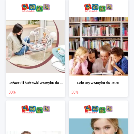
Leżaczki i huśtawki w Smyku do -30%
Lektury w Smyku do -50%
30%
50%