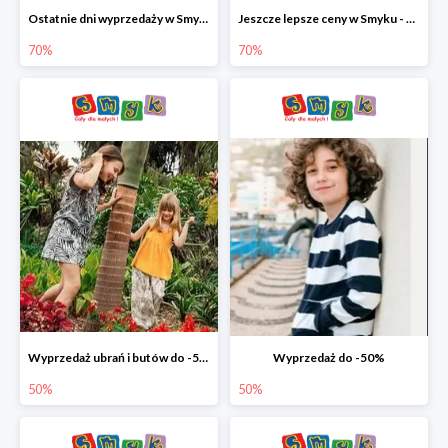
Ostatnie dni wyprzedaży w Smyku - ubrania i buty do -70%
Jeszcze lepsze ceny w Smyku - ubrania i buty do -70%
70%
70%
Wyprzedaż ubrań i butów do -50%
Wyprzedaż do -50%
50%
50%