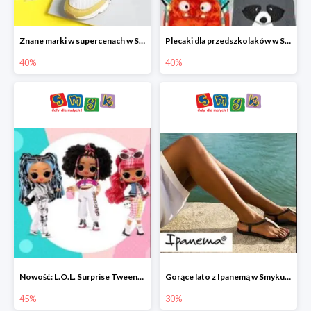
Znane marki w supercenach w Smyku - buty do -40%
Plecaki dla przedszkolaków w Smyku do -40%
40%
40%
Nowość: L.O.L. Surprise Tweens Doll w Smyku do -45%
Gorące lato z Ipanemą w Smyku do -30%
45%
30%