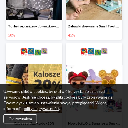
Torby i organizery do wózków w Smyku do -50%
Zabawki drewniane Small Foot do -45%
50%
45%
Używamy plików cookies, by ułatwić korzystanie z naszych
serwisów. Jeśli nie chcesz, by pliki cookies były zapisywane na
Twoim dysku, zmień ustawienia swojej przeglądarki. Więcej
informacji:
polityka prywatności
.
Ok, rozumiem
Kalosze w Smyku do -20%
Nowości L.O.L. Surprise w Smyku do -45%