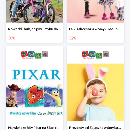
Rowerki i hulajnogi w Smyku do -50%
Lalki i akcesoria w Smyku do -52%
50%
52%
Największe hity Pixar na Blue-rey i DVD w Smyku - drugi film -50%
Prezenty od Zajączka w Smyku do -50%