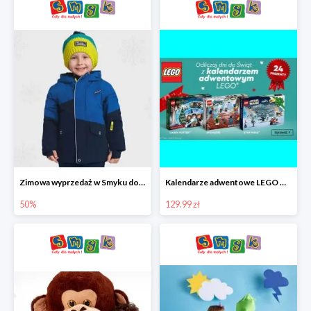
Zimowa wyprzedaż w Smyku do -50%
Kalendarze adwentowe LEGO w Smyku w super cenie
50%
129.99 zł