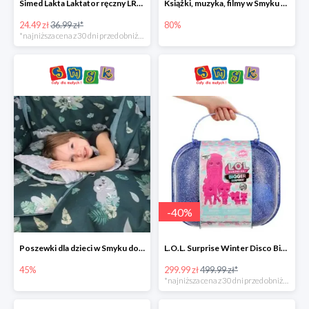
Simed Lakta Laktator ręczny LR-8 -34%
Książki, muzyka, filmy w Smyku do -80%
24.49 zł
36.99 zł*
80%
*najniższa cena z 30 dni przed obniżką
-
40
%
Poszewki dla dzieci w Smyku do -45%
L.O.L. Surprise Winter Disco Bigger Surprise Zestaw laleczek w walizce -40%
45%
299.99 zł
499.99 zł*
*najniższa cena z 30 dni przed obniżką