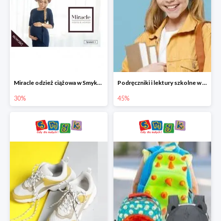
Miracle odzież ciążowa w Smyku co -30%
Podręczniki i lektury szkolne w Smyku do -45%
30%
45%