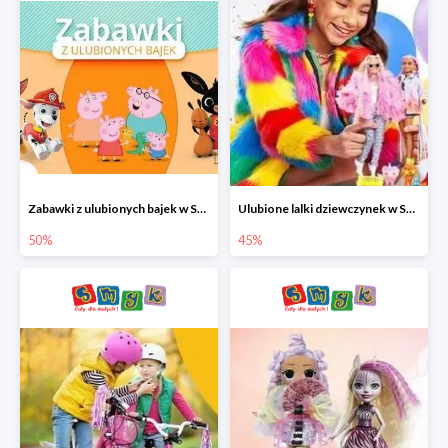
Zabawki z ulubionych bajek w Smyku do -50%
Ulubione lalki dziewczynek w Smyku do -45%
50%
45%