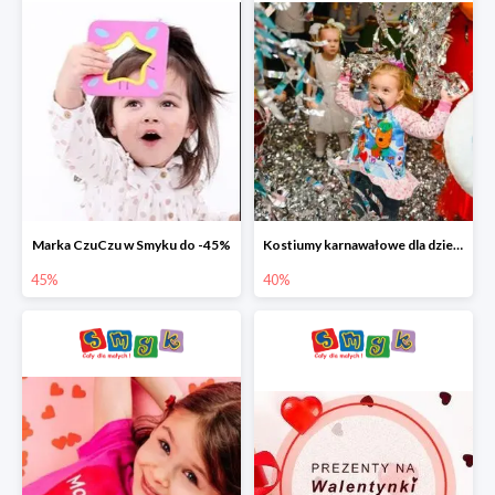
Marka CzuCzu w Smyku do -45%
Kostiumy karnawałowe dla dzieci w Smyku do -40%
45%
40%