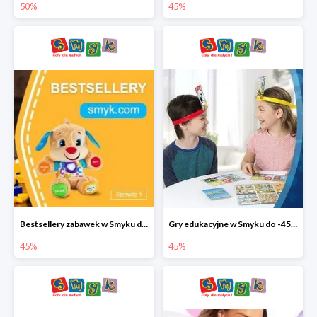
50%
45%
Bestsellery zabawek w Smyku do -45%
Gry edukacyjne w Smyku do -45%
45%
45%