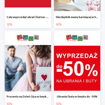
Cała wyprzedaż ubrań i butów -50%
Niezbędnik mamy karmiącej w Smyku do -40%
50%
40%
Prezenty na Dzień Ojca w Smyku do -40%
Ubrania i buty w Smyku do -50%
40%
50%