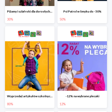
Piżamy i szlafroki dla dorosłych w Smyku do -30%
Psi Patrol w Smyku do -50%
30%
50%
Wyprzedaż artykułów szkolnych w Smyku do -80%
-12% na wybrane plecaki
80%
12%