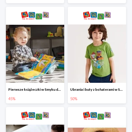
Pierwsze książeczki w Smyku do -45%
Ubrania i buty z bohaterami w Smyku do -50%
45%
50%