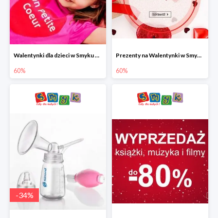
Walentynki dla dzieci w Smyku do -60%
Prezenty na Walentynki w Smyku do -60%
60%
60%
-
34
%