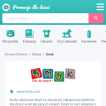
Promocje
Produkty
Sklepy
Wszystkie
Edukacja
Ubrania
Gry i zabawki
Karmienie
Pie
Blog
Strona Główna
>
Sklepy
>
Smyk
Wyprawka
www.smyk.com
Kody rabatowe Smyk to okazja do zakupów produktów
dla dzieci w atrakcyjnych cenach. Smyk to sieć sklepów z