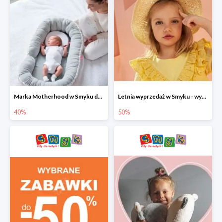
Marka Motherhood w Smyku do -40%
Letnia wyprzedaż w Smyku - wybrane ubrania i buty do -50%
40%
50%