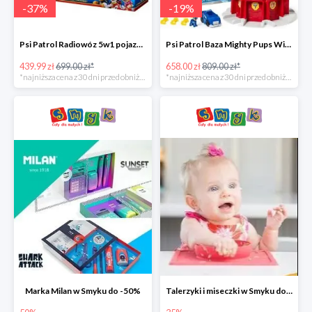
-
37
%
-
19
%
Psi Patrol Radiowóz 5w1 pojazd ratunkowy z figurką Chase'a -37%
Psi Patrol Baza Mighty Pups Wieża obserwacyjna+pojazd z figurką -19%
439.99 zł
699.00 zł*
658.00 zł
809.00 zł*
*najniższa cena z 30 dni przed obniżką
*najniższa cena z 30 dni przed obniżką
Marka Milan w Smyku do -50%
Talerzyki i miseczki w Smyku do -35%