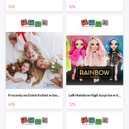
50%
50%
Prezenty na Dzień Kobiet w Smyku do -45%
Lalki Rainbow High Surprise w Smyku do -35%
45%
32%