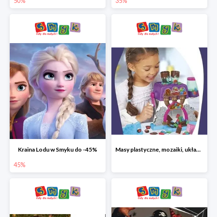
50%
35%
Kraina Lodu w Smyku do -45%
Masy plastyczne, mozaiki, układanki do -45%
45%