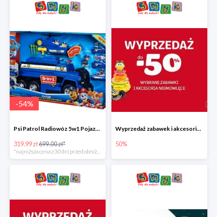
-
54
%
Psi Patrol Radiowóz 5w1 Pojazd ratunkowy z figurką Chase'a
Wyprzedaż zabawek i akcesoriów niemowlęcych w Smyku do -50%
319.99 zł
699.00 zł*
50%
*najniższa cena z 30 dni przed obniżką