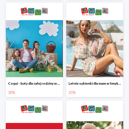
Coqui - buty dla całej rodziny w Smyku do -20%
Letnie sukienki dla mam w Smyku do -25%
20%
25%