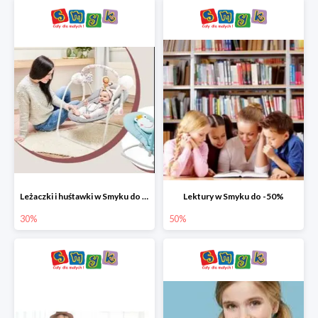
Leżaczki i huśtawki w Smyku do -30%
Lektury w Smyku do -50%
30%
50%