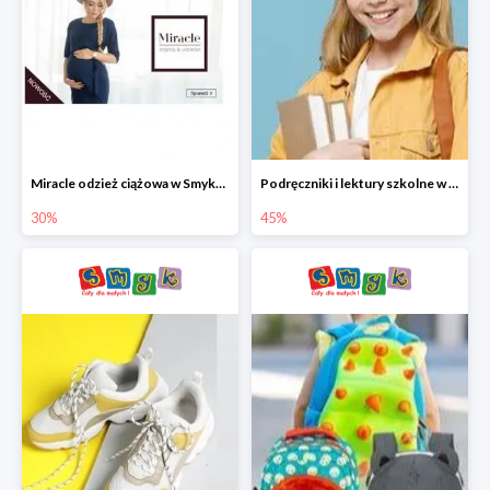
Miracle odzież ciążowa w Smyku co -30%
Podręczniki i lektury szkolne w Smyku do -45%
30%
45%