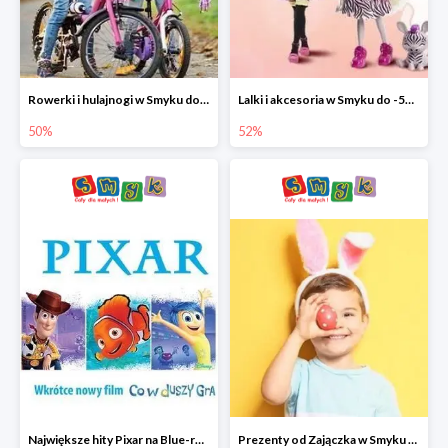
Rowerki i hulajnogi w Smyku do -50%
Lalki i akcesoria w Smyku do -52%
50%
52%
Największe hity Pixar na Blue-rey i DVD w Smyku - drugi film -50%
Prezenty od Zajączka w Smyku do -50%