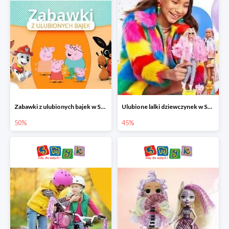
Zabawki z ulubionych bajek w Smyku do -50%
Ulubione lalki dziewczynek w Smyku do -45%
50%
45%