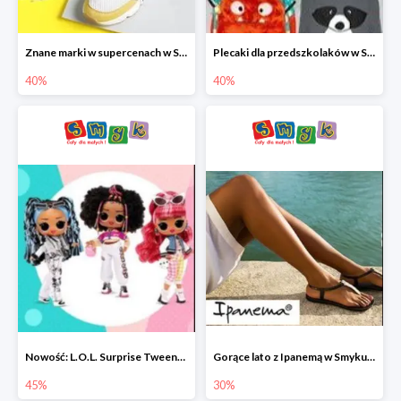
Znane marki w supercenach w Smyku - buty do -40%
Plecaki dla przedszkolaków w Smyku do -40%
40%
40%
Nowość: L.O.L. Surprise Tweens Doll w Smyku do -45%
Gorące lato z Ipanemą w Smyku do -30%
45%
30%