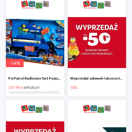
-
54
%
Psi Patrol Radiowóz 5w1 Pojazd ratunkowy z figurką Chase'a
Wyprzedaż zabawek i akcesoriów niemowlęcych w Smyku do -50%
319.99 zł
699.00 zł*
50%
*najniższa cena z 30 dni przed obniżką