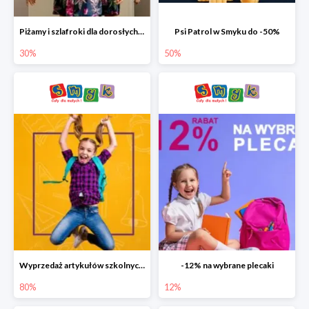
Piżamy i szlafroki dla dorosłych w Smyku do -30%
Psi Patrol w Smyku do -50%
30%
50%
Wyprzedaż artykułów szkolnych w Smyku do -80%
-12% na wybrane plecaki
80%
12%