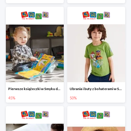
Pierwsze książeczki w Smyku do -45%
Ubrania i buty z bohaterami w Smyku do -50%
45%
50%