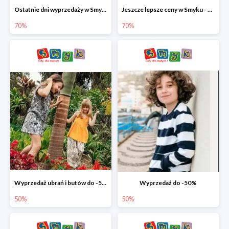
Ostatnie dni wyprzedaży w Smyku - ubrania i buty do -70%
Jeszcze lepsze ceny w Smyku - ubrania i buty do -70%
70%
70%
Wyprzedaż ubrań i butów do -50%
Wyprzedaż do -50%
50%
50%