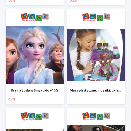
50%
35%
Kraina Lodu w Smyku do -45%
Masy plastyczne, mozaiki, układanki do -45%
45%