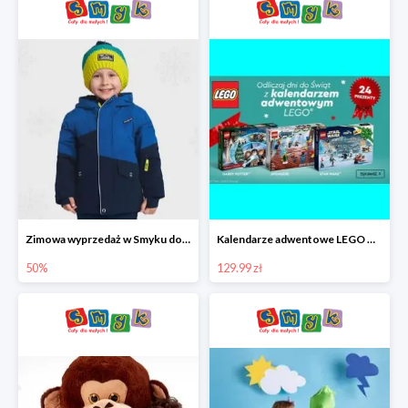
Zimowa wyprzedaż w Smyku do -50%
Kalendarze adwentowe LEGO w Smyku w super cenie
50%
129.99 zł