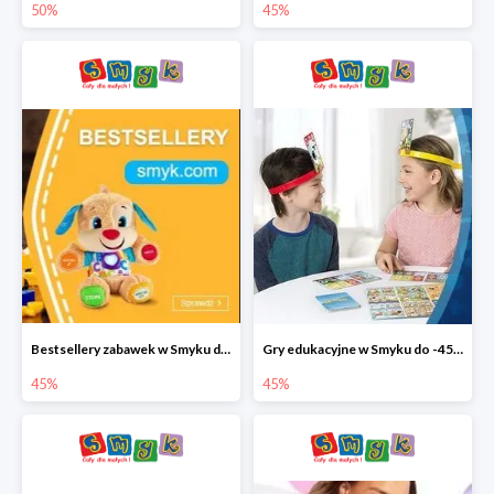
50%
45%
Bestsellery zabawek w Smyku do -45%
Gry edukacyjne w Smyku do -45%
45%
45%