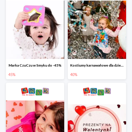
Marka CzuCzu w Smyku do -45%
Kostiumy karnawałowe dla dzieci w Smyku do -40%
45%
40%