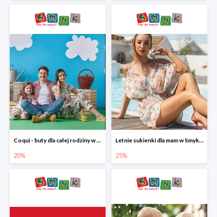
Coqui - buty dla całej rodziny w Smyku do -20%
Letnie sukienki dla mam w Smyku do -25%
20%
25%