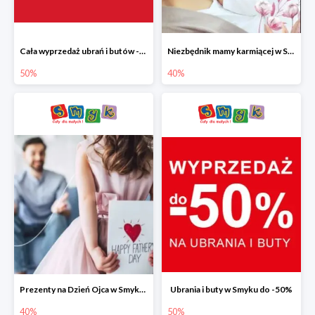
Cała wyprzedaż ubrań i butów -50%
Niezbędnik mamy karmiącej w Smyku do -40%
50%
40%
Prezenty na Dzień Ojca w Smyku do -40%
Ubrania i buty w Smyku do -50%
40%
50%