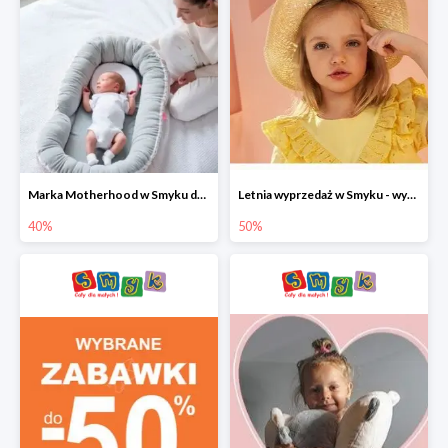
Marka Motherhood w Smyku do -40%
Letnia wyprzedaż w Smyku - wybrane ubrania i buty do -50%
40%
50%