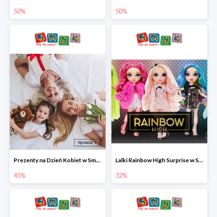
50%
50%
Prezenty na Dzień Kobiet w Smyku do -45%
Lalki Rainbow High Surprise w Smyku do -35%
45%
32%