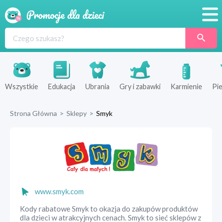
Promocje
Produkty
Sklepy
Wszystkie
Edukacja
Ubrania
Gry i zabawki
Karmienie
Pie
Blog
Strona Główna
>
Sklepy
>
Smyk
Wyprawka
www.smyk.com
Kody rabatowe Smyk to okazja do zakupów produktów
dla dzieci w atrakcyjnych cenach. Smyk to sieć sklepów z