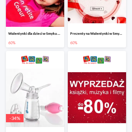
Walentynki dla dzieci w Smyku do -60%
Prezenty na Walentynki w Smyku do -60%
60%
60%
-
34
%