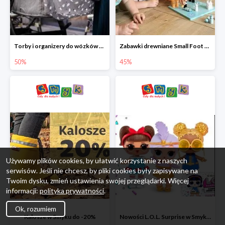
Torby i organizery do wózków w Smyku do -50%
Zabawki drewniane Small Foot do -45%
50%
45%
Używamy plików cookies, by ułatwić korzystanie z naszych
serwisów. Jeśli nie chcesz, by pliki cookies były zapisywane na
Twoim dysku, zmień ustawienia swojej przeglądarki. Więcej
informacji:
polityka prywatności
.
Ok, rozumiem
Kalosze w Smyku do -20%
Nowości L.O.L. Surprise w Smyku do -45%