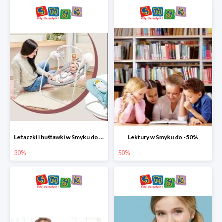
Leżaczki i huśtawki w Smyku do -30%
Lektury w Smyku do -50%
30%
50%