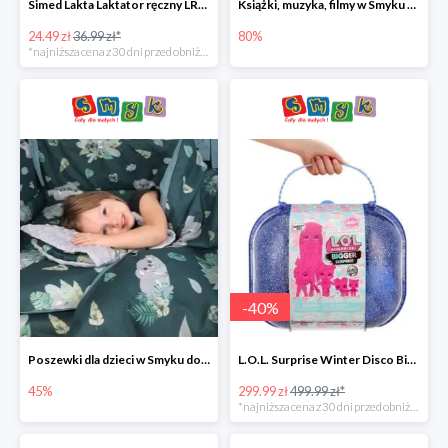
Simed Lakta Laktator ręczny LR-8 -34%
Książki, muzyka, filmy w Smyku do -80%
24.49 zł
36.99 zł*
80%
*najniższa cena z 30 dni przed obniżką
-
40
%
Poszewki dla dzieci w Smyku do -45%
L.O.L. Surprise Winter Disco Bigger Surprise Zestaw laleczek w walizce -40%
45%
299.99 zł
499.99 zł*
*najniższa cena z 30 dni przed obniżką