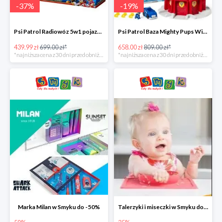
-
37
%
-
19
%
Psi Patrol Radiowóz 5w1 pojazd ratunkowy z figurką Chase'a -37%
Psi Patrol Baza Mighty Pups Wieża obserwacyjna+pojazd z figurką -19%
439.99 zł
699.00 zł*
658.00 zł
809.00 zł*
*najniższa cena z 30 dni przed obniżką
*najniższa cena z 30 dni przed obniżką
Marka Milan w Smyku do -50%
Talerzyki i miseczki w Smyku do -35%