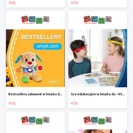
50%
45%
Bestsellery zabawek w Smyku do -45%
Gry edukacyjne w Smyku do -45%
45%
45%