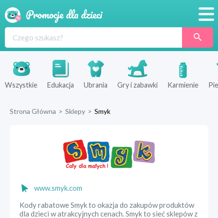
Promocje
Produkty
Sklepy
Wszystkie
Edukacja
Ubrania
Gry i zabawki
Karmienie
Pie
Blog
Strona Główna
>
Sklepy
>
Smyk
Wyprawka
www.smyk.com
Kody rabatowe Smyk to okazja do zakupów produktów
dla dzieci w atrakcyjnych cenach. Smyk to sieć sklepów z