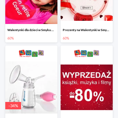
Walentynki dla dzieci w Smyku do -60%
Prezenty na Walentynki w Smyku do -60%
60%
60%
-
34
%