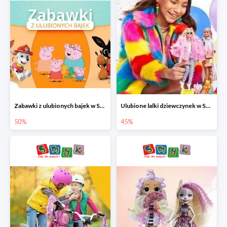
Zabawki z ulubionych bajek w Smyku do -50%
Ulubione lalki dziewczynek w Smyku do -45%
50%
45%