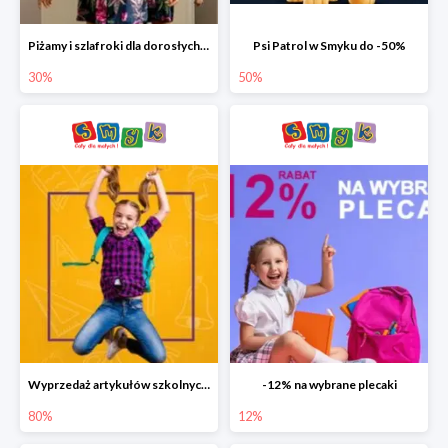
Piżamy i szlafroki dla dorosłych w Smyku do -30%
Psi Patrol w Smyku do -50%
30%
50%
Wyprzedaż artykułów szkolnych w Smyku do -80%
-12% na wybrane plecaki
80%
12%