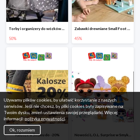
Torby i organizery do wózków w Smyku do -50%
Zabawki drewniane Small Foot do -45%
50%
45%
Używamy plików cookies, by ułatwić korzystanie z naszych
serwisów. Jeśli nie chcesz, by pliki cookies były zapisywane na
Twoim dysku, zmień ustawienia swojej przeglądarki. Więcej
informacji:
polityka prywatności
.
Ok, rozumiem
Kalosze w Smyku do -20%
Nowości L.O.L. Surprise w Smyku do -45%