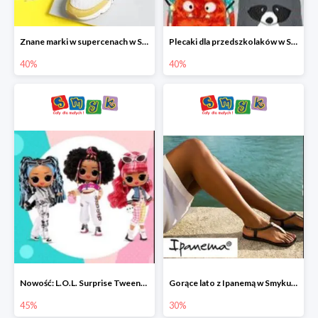
Znane marki w supercenach w Smyku - buty do -40%
Plecaki dla przedszkolaków w Smyku do -40%
40%
40%
Nowość: L.O.L. Surprise Tweens Doll w Smyku do -45%
Gorące lato z Ipanemą w Smyku do -30%
45%
30%