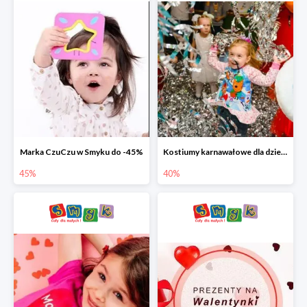
Marka CzuCzu w Smyku do -45%
Kostiumy karnawałowe dla dzieci w Smyku do -40%
45%
40%