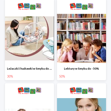
Leżaczki i huśtawki w Smyku do -30%
Lektury w Smyku do -50%
30%
50%