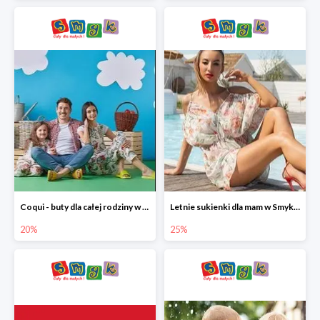
Coqui - buty dla całej rodziny w Smyku do -20%
Letnie sukienki dla mam w Smyku do -25%
20%
25%