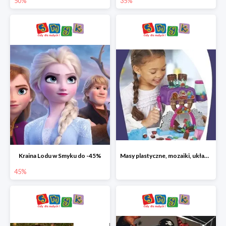
50%
35%
Kraina Lodu w Smyku do -45%
Masy plastyczne, mozaiki, układanki do -45%
45%