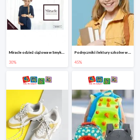
Miracle odzież ciążowa w Smyku co -30%
Podręczniki i lektury szkolne w Smyku do -45%
30%
45%