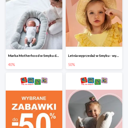
Marka Motherhood w Smyku do -40%
Letnia wyprzedaż w Smyku - wybrane ubrania i buty do -50%
40%
50%