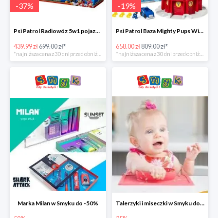
-
37
%
-
19
%
Psi Patrol Radiowóz 5w1 pojazd ratunkowy z figurką Chase'a -37%
Psi Patrol Baza Mighty Pups Wieża obserwacyjna+pojazd z figurką -19%
439.99 zł
699.00 zł*
658.00 zł
809.00 zł*
*najniższa cena z 30 dni przed obniżką
*najniższa cena z 30 dni przed obniżką
Marka Milan w Smyku do -50%
Talerzyki i miseczki w Smyku do -35%