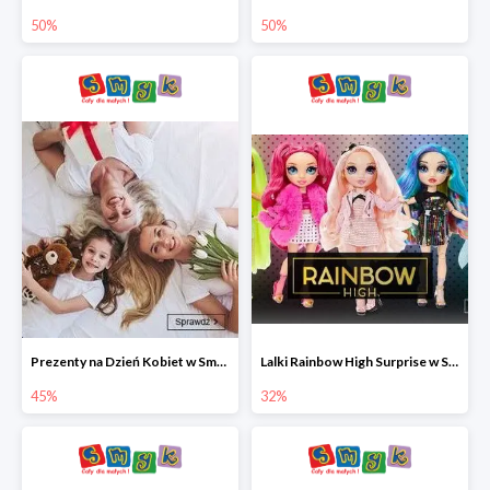
50%
50%
Prezenty na Dzień Kobiet w Smyku do -45%
Lalki Rainbow High Surprise w Smyku do -35%
45%
32%