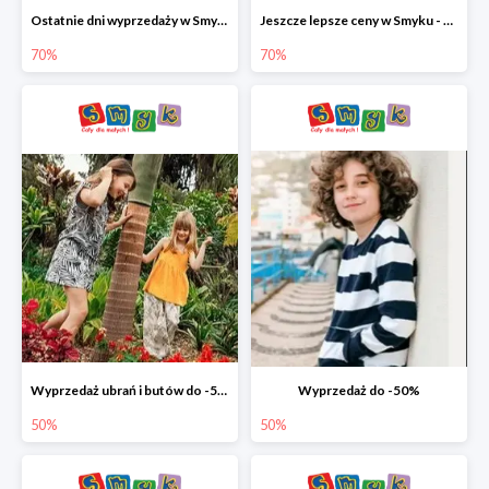
Ostatnie dni wyprzedaży w Smyku - ubrania i buty do -70%
Jeszcze lepsze ceny w Smyku - ubrania i buty do -70%
70%
70%
Wyprzedaż ubrań i butów do -50%
Wyprzedaż do -50%
50%
50%