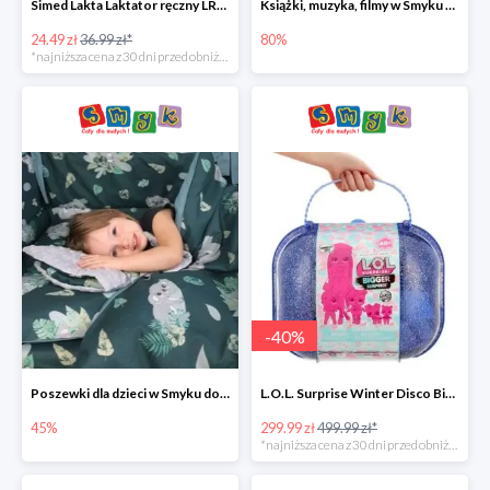
Simed Lakta Laktator ręczny LR-8 -34%
Książki, muzyka, filmy w Smyku do -80%
24.49 zł
36.99 zł*
80%
*najniższa cena z 30 dni przed obniżką
-
40
%
Poszewki dla dzieci w Smyku do -45%
L.O.L. Surprise Winter Disco Bigger Surprise Zestaw laleczek w walizce -40%
45%
299.99 zł
499.99 zł*
*najniższa cena z 30 dni przed obniżką