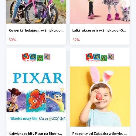
Rowerki i hulajnogi w Smyku do -50%
Lalki i akcesoria w Smyku do -52%
50%
52%
Największe hity Pixar na Blue-rey i DVD w Smyku - drugi film -50%
Prezenty od Zajączka w Smyku do -50%