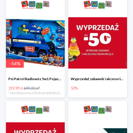
-
54
%
Psi Patrol Radiowóz 5w1 Pojazd ratunkowy z figurką Chase'a
Wyprzedaż zabawek i akcesoriów niemowlęcych w Smyku do -50%
319.99 zł
699.00 zł*
50%
*najniższa cena z 30 dni przed obniżką