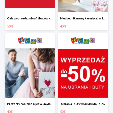
Cała wyprzedaż ubrań i butów -50%
Niezbędnik mamy karmiącej w Smyku do -40%
50%
40%
Prezenty na Dzień Ojca w Smyku do -40%
Ubrania i buty w Smyku do -50%
40%
50%