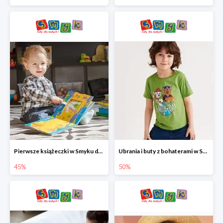
Pierwsze książeczki w Smyku do -45%
Ubrania i buty z bohaterami w Smyku do -50%
45%
50%