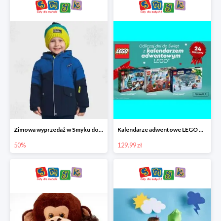
Zimowa wyprzedaż w Smyku do -50%
Kalendarze adwentowe LEGO w Smyku w super cenie
50%
129.99 zł