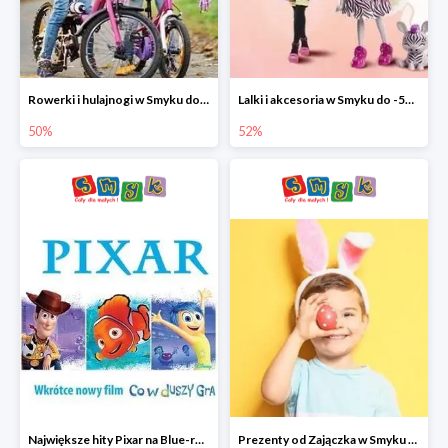
Rowerki i hulajnogi w Smyku do -50%
Lalki i akcesoria w Smyku do -52%
50%
52%
Największe hity Pixar na Blue-rey i DVD w Smyku - drugi film -50%
Prezenty od Zajączka w Smyku do -50%