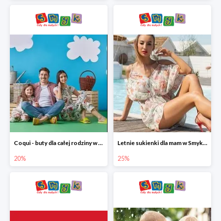
Coqui - buty dla całej rodziny w Smyku do -20%
Letnie sukienki dla mam w Smyku do -25%
20%
25%