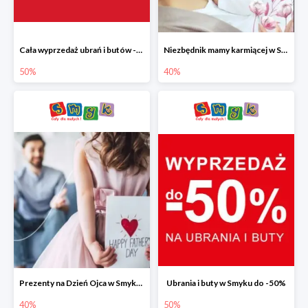
Cała wyprzedaż ubrań i butów -50%
Niezbędnik mamy karmiącej w Smyku do -40%
50%
40%
Prezenty na Dzień Ojca w Smyku do -40%
Ubrania i buty w Smyku do -50%
40%
50%