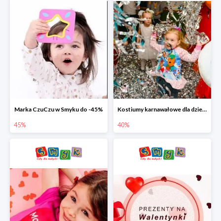
Marka CzuCzu w Smyku do -45%
Kostiumy karnawałowe dla dzieci w Smyku do -40%
45%
40%