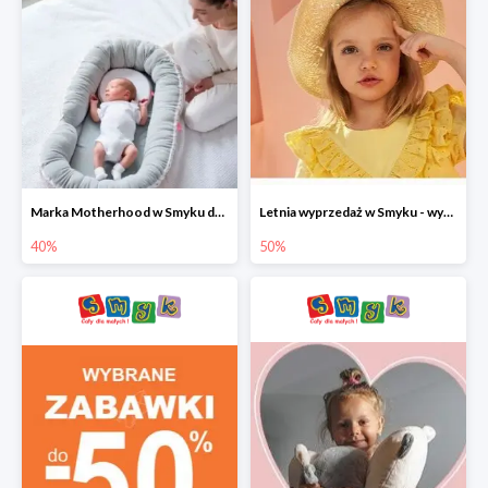
Marka Motherhood w Smyku do -40%
Letnia wyprzedaż w Smyku - wybrane ubrania i buty do -50%
40%
50%