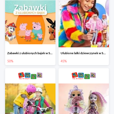
Zabawki z ulubionych bajek w Smyku do -50%
Ulubione lalki dziewczynek w Smyku do -45%
50%
45%