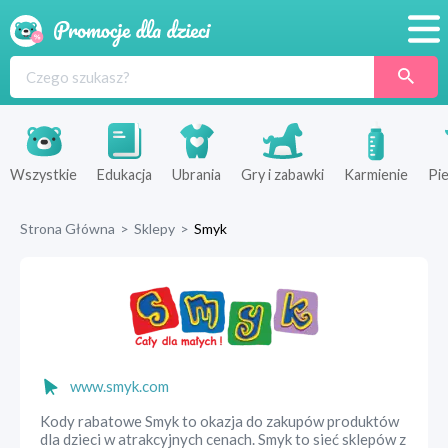
Promocje
Produkty
Sklepy
Wszystkie
Edukacja
Ubrania
Gry i zabawki
Karmienie
Pie
Blog
Strona Główna
>
Sklepy
>
Smyk
Wyprawka
www.smyk.com
Kody rabatowe Smyk to okazja do zakupów produktów
dla dzieci w atrakcyjnych cenach. Smyk to sieć sklepów z