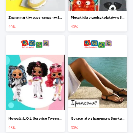
Znane marki w supercenach w Smyku - buty do -40%
Plecaki dla przedszkolaków w Smyku do -40%
40%
40%
Nowość: L.O.L. Surprise Tweens Doll w Smyku do -45%
Gorące lato z Ipanemą w Smyku do -30%
45%
30%