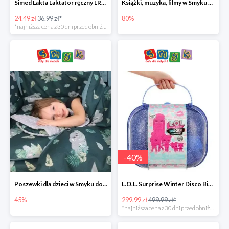
Simed Lakta Laktator ręczny LR-8 -34%
Książki, muzyka, filmy w Smyku do -80%
24.49 zł
36.99 zł*
80%
*najniższa cena z 30 dni przed obniżką
-
40
%
Poszewki dla dzieci w Smyku do -45%
L.O.L. Surprise Winter Disco Bigger Surprise Zestaw laleczek w walizce -40%
45%
299.99 zł
499.99 zł*
*najniższa cena z 30 dni przed obniżką