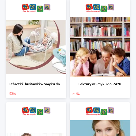
Leżaczki i huśtawki w Smyku do -30%
Lektury w Smyku do -50%
30%
50%