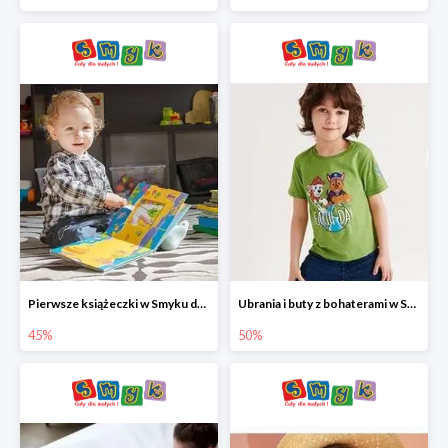
Pierwsze książeczki w Smyku do -45%
Ubrania i buty z bohaterami w Smyku do -50%
45%
50%