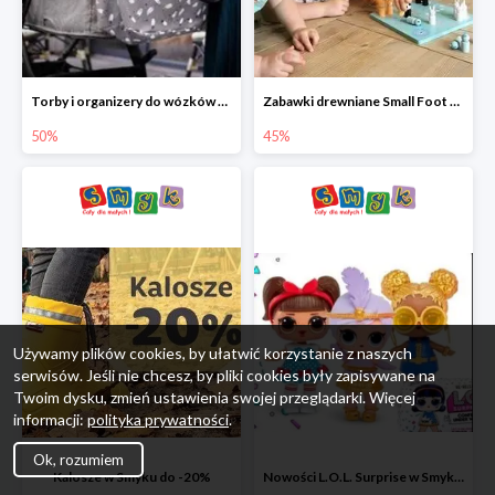
Torby i organizery do wózków w Smyku do -50%
Zabawki drewniane Small Foot do -45%
50%
45%
Używamy plików cookies, by ułatwić korzystanie z naszych
serwisów. Jeśli nie chcesz, by pliki cookies były zapisywane na
Twoim dysku, zmień ustawienia swojej przeglądarki. Więcej
informacji:
polityka prywatności
.
Ok, rozumiem
Kalosze w Smyku do -20%
Nowości L.O.L. Surprise w Smyku do -45%