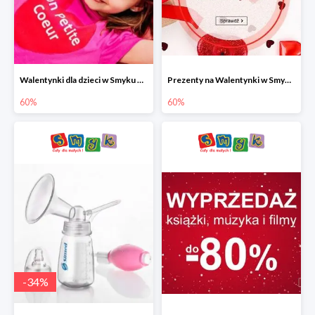
Walentynki dla dzieci w Smyku do -60%
Prezenty na Walentynki w Smyku do -60%
60%
60%
-
34
%