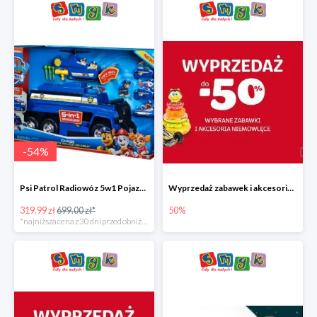
-
54
%
Psi Patrol Radiowóz 5w1 Pojazd ratunkowy z figurką Chase'a
Wyprzedaż zabawek i akcesoriów niemowlęcych w Smyku do -50%
319.99 zł
699.00 zł*
50%
*najniższa cena z 30 dni przed obniżką