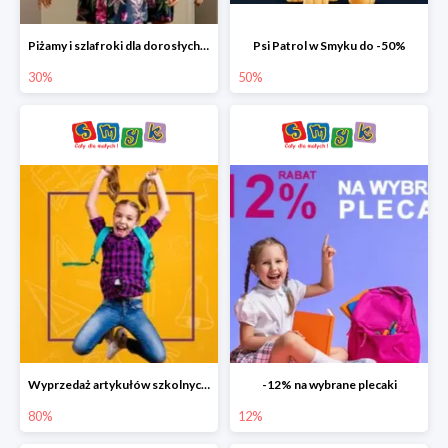
Piżamy i szlafroki dla dorosłych w Smyku do -30%
Psi Patrol w Smyku do -50%
30%
50%
Wyprzedaż artykułów szkolnych w Smyku do -80%
-12% na wybrane plecaki
80%
12%