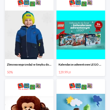
Zimowa wyprzedaż w Smyku do -50%
Kalendarze adwentowe LEGO w Smyku w super cenie
50%
129.99 zł