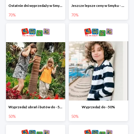
Ostatnie dni wyprzedaży w Smyku - ubrania i buty do -70%
Jeszcze lepsze ceny w Smyku - ubrania i buty do -70%
70%
70%
Wyprzedaż ubrań i butów do -50%
Wyprzedaż do -50%
50%
50%