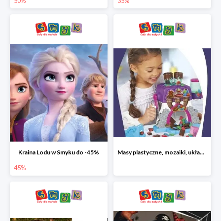
50%
35%
Kraina Lodu w Smyku do -45%
Masy plastyczne, mozaiki, układanki do -45%
45%