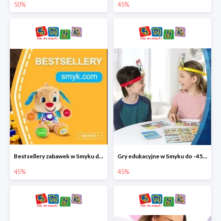
50%
45%
Bestsellery zabawek w Smyku do -45%
Gry edukacyjne w Smyku do -45%
45%
45%