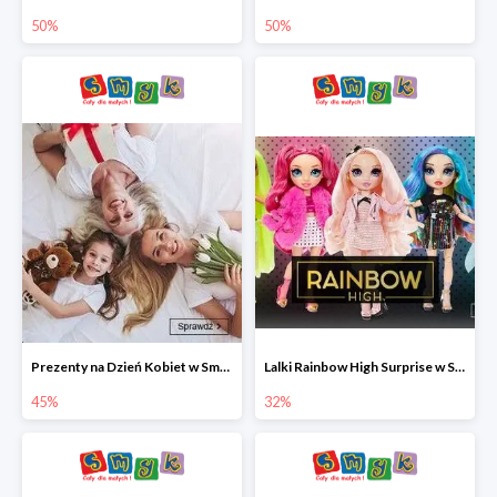
50%
50%
Prezenty na Dzień Kobiet w Smyku do -45%
Lalki Rainbow High Surprise w Smyku do -35%
45%
32%