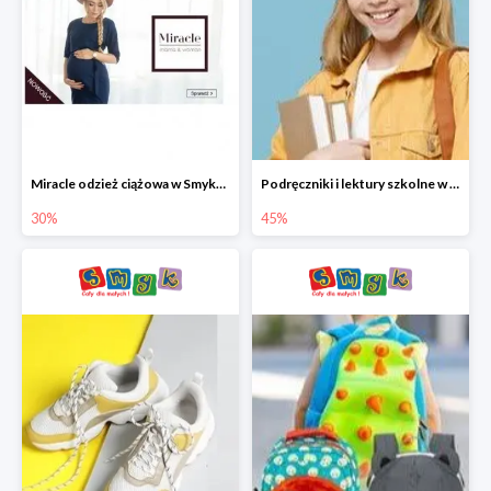
Miracle odzież ciążowa w Smyku co -30%
Podręczniki i lektury szkolne w Smyku do -45%
30%
45%