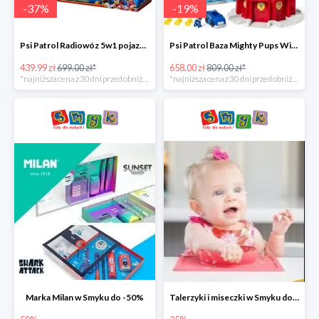
-
37
%
-
19
%
Psi Patrol Radiowóz 5w1 pojazd ratunkowy z figurką Chase'a -37%
Psi Patrol Baza Mighty Pups Wieża obserwacyjna+pojazd z figurką -19%
439.99 zł
699.00 zł*
658.00 zł
809.00 zł*
*najniższa cena z 30 dni przed obniżką
*najniższa cena z 30 dni przed obniżką
Marka Milan w Smyku do -50%
Talerzyki i miseczki w Smyku do -35%