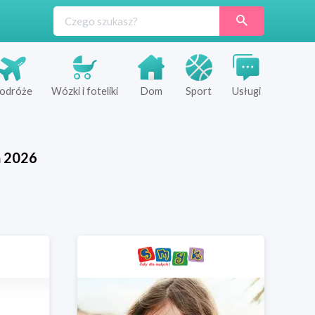
odróże
Wózki i foteliki
Dom
Sport
Usługi
ń
2026