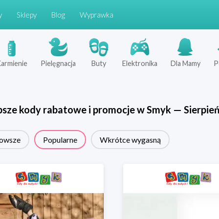
y
Sklepy
Blog
Wyprawka
armienie
Pielęgnacja
Buty
Elektronika
Dla Mamy
P
psze kody rabatowe i promocje w
Smyk
—
Sierpie
owsze
Popularne
Wkrótce wygasną