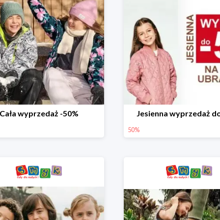
Cała wyprzedaż -50%
Jesienna wyprzedaż d
50%