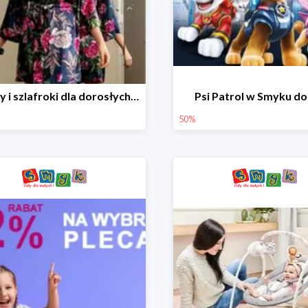
Piżamy i szlafroki dla dorosłych w Smyku do -30%
Psi Patrol w Smyku d
50%