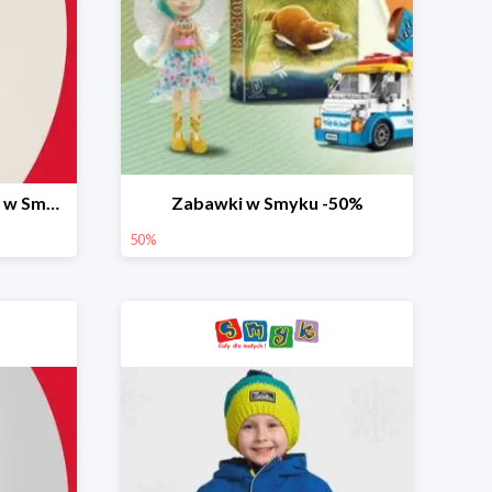
Ostatnie dni wyprzedaży w Smyku do -70%
Zabawki w Smyku -50%
50%