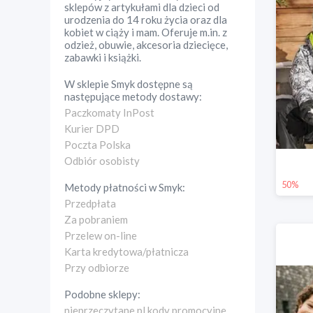
sklepów z artykułami dla dzieci od
urodzenia do 14 roku życia oraz dla
kobiet w ciąży i mam. Oferuje m.in. z
odzież, obuwie, akcesoria dziecięce,
zabawki i książki.
W sklepie
Smyk
dostępne są
następujące metody dostawy:
Paczkomaty InPost
Kurier DPD
Poczta Polska
Odbiór osobisty
50%
Metody płatności w
Smyk
:
Przedpłata
Za pobraniem
Przelew on-line
Karta kredytowa/płatnicza
Przy odbiorze
Podobne sklepy:
nieprzeczytane.pl kody promocyjne