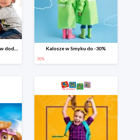
Dzień Miłośnika Pluszaków dodatkowy rabat -10%
Kalosze w Smyku do -30%
30%