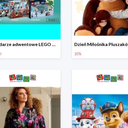
Kalendarze adwentowe LEGO w Smyku w super cenie
ł
10%