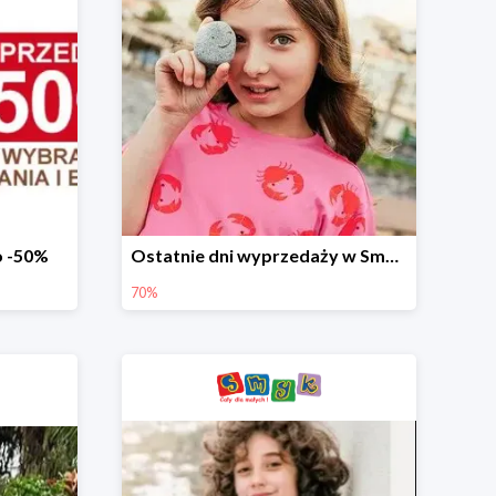
o -50%
Ostatnie dni wyprzedaży w Smyku - ubrania i buty do -70%
70%