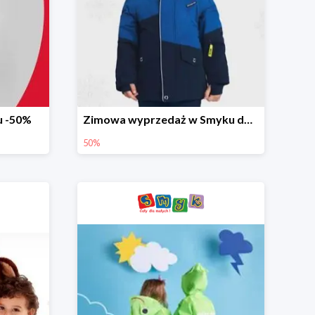
u -50%
Zimowa wyprzedaż w Smyku do -50%
50%