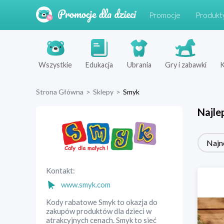
Promocje
Produkt
Wszystkie
Edukacja
Ubrania
Gry i zabawki
K
Strona Główna
>
Sklepy
>
Smyk
Najle
Najn
Kontakt:
www.smyk.com
Kody rabatowe Smyk to okazja do
zakupów produktów dla dzieci w
atrakcyjnych cenach. Smyk to sieć