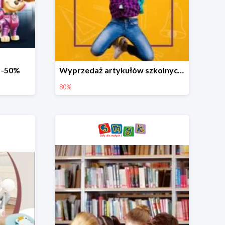
o -50%
Wyprzedaż artykułów szkolnych w Smyku do -80%
80%