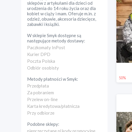
sklepów z artykułami dla dzieci od
urodzenia do 14 roku życia oraz dla
kobiet w ciąży i mam. Oferuje m.in. z
odzież, obuwie, akcesoria dziecięce,
zabawki i książki.
W sklepie
Smyk
dostępne są
następujące metody dostawy:
Paczkomaty InPost
Kurier DPD
Poczta Polska
Odbiór osobisty
50%
Metody płatności w
Smyk
:
Przedpłata
Za pobraniem
Przelew on-line
Karta kredytowa/płatnicza
Przy odbiorze
Podobne sklepy:
nieprzeczytane.pl kody promocyjne