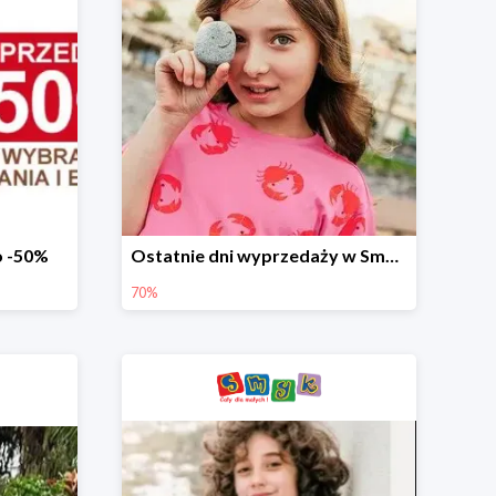
o -50%
Ostatnie dni wyprzedaży w Smyku - ubrania i buty do -70%
70%