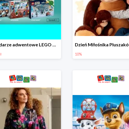
Kalendarze adwentowe LEGO w Smyku w super cenie
ł
10%