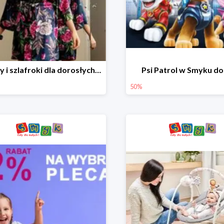
Piżamy i szlafroki dla dorosłych w Smyku do -30%
Psi Patrol w Smyku d
50%