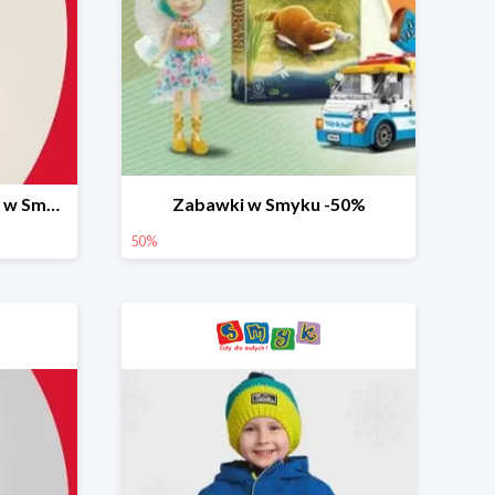
Ostatnie dni wyprzedaży w Smyku do -70%
Zabawki w Smyku -50%
50%