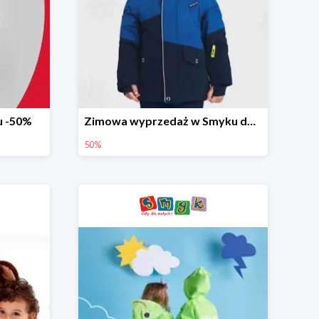
u -50%
Zimowa wyprzedaż w Smyku do -50%
50%