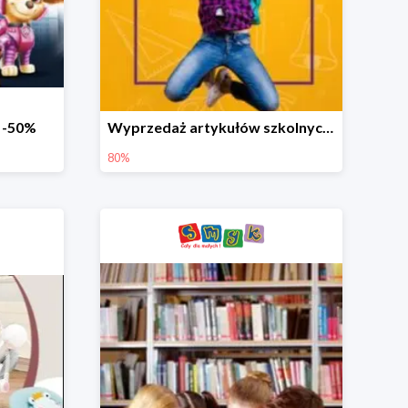
o -50%
Wyprzedaż artykułów szkolnych w Smyku do -80%
80%