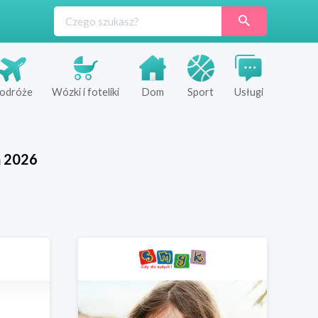
odróże
Wózki i foteliki
Dom
Sport
Usługi
ń
2026