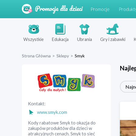
Promocje
Produkt
Wszystkie
Edukacja
Ubrania
Gry i zabawki
K
Strona Główna
>
Sklepy
>
Smyk
Najle
Najn
Kontakt:
www.smyk.com
Kody rabatowe Smyk to okazja do
zakupów produktów dla dzieci w
atrakcyjnych cenach. Smyk to sieć