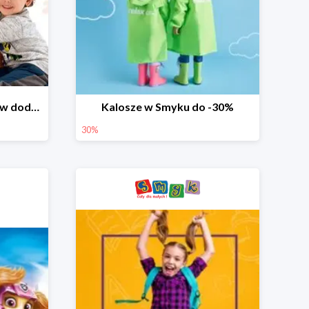
Dzień Miłośnika Pluszaków dodatkowy rabat -10%
Kalosze w Smyku do -30%
30%