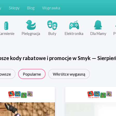
y
Sklepy
Blog
Wyprawka
armienie
Pielęgnacja
Buty
Elektronika
Dla Mamy
P
psze kody rabatowe i promocje w
Smyk
—
Sierpie
owsze
Popularne
Wkrótce wygasną