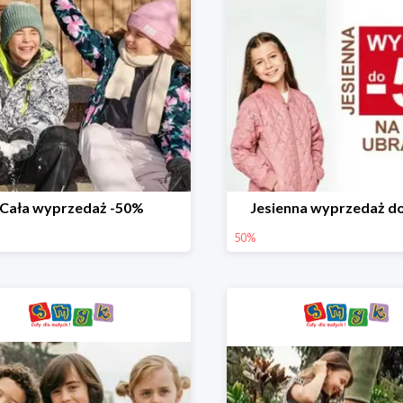
Cała wyprzedaż -50%
Jesienna wyprzedaż d
50%